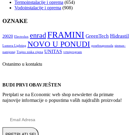
Termoinstalacije i oprema
(654)
Vodoinstalacije i oprema
(908)
OZNAKE
FRAMINI
enrad
Hidrastil
GreenTech
20020
Electrolux
NOVO U PONUDI
Lumera Lighting
posebnaponuda
sinmax-
UNITAS
namjestaj
Trajno niska cijena
vrtniprogram
Ostanimo u kontaktu
BUDI PRVI OBAVJEŠTEN
Pretplati se na Economic web shop newsletter da primate
najnovije informacije o popustima vaših najdražih proizvoda!