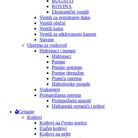
BUGATTI
KOVINA
Ekonomični ventili
Ventili za reguliranje tlaka
Ventili obični
Ventili kutni
Ventili sa niklovanom kapom
Slavine
Oprema za vodovod
Hidropaci i pumpe
Hidropaci
Pumpe
Pumpe potopne
Pumpe drenažne
Prateća oprema
Hidroforske posude
Vodomjeri
Protupožarna oprema
Protupožarni aparati
Hidrantski ormarići i pribor
Grijanje
Kotlovi
Kotlovi na čvrsto gorivo
Etažni kotlovi
Kotlovi na pelet