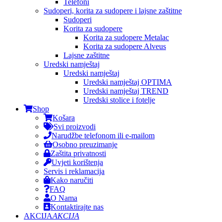
Telefoni
Sudoperi, korita za sudopere i lajsne zaštitne
Sudoperi
Korita za sudopere
Korita za sudopere Metalac
Korita za sudopere Alveus
Lajsne zaštitne
Uredski namještaj
Uredski namještaj
Uredski namještaj OPTIMA
Uredski namještaj TREND
Uredski stolice i fotelje
Shop
Košara
Svi proizvodi
Narudžbe telefonom ili e-mailom
Osobno preuzimanje
Zaštita privatnosti
Uvjeti korištenja
Servis i reklamacija
Kako naručiti
FAQ
O Nama
Kontaktirajte nas
AKCIJA
AKCIJA