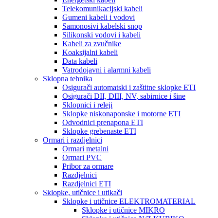
Telekomunikacijski kabeli
Gumeni kabeli i vodovi
Samonosivi kabelski snop
Silikonski vodovi i kabeli
Kabeli za zvučnike
Koaksijalni kabeli
Data kabeli
Vatrodojavni i alarmni kabeli
Sklopna tehnika
Osigurači automatski i zaštitne sklopke ETI
Osigurači DII, DIII, NV, sabirnice i šine
Sklopnici i releji
Sklopke niskonaponske i motorne ETI
Odvodnici prenapona ETI
Sklopke grebenaste ETI
Ormari i razdjelnici
Ormari metalni
Ormari PVC
Pribor za ormare
Razdjelnici
Razdjelnici ETI
Sklopke, utičnice i utikači
Sklopke i utičnice ELEKTROMATERIAL
Sklopke i utičnice MIKRO