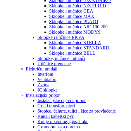
Sklopke i utičnice N/Z KUBIKO
Sklopke i utičnice N/Z FLUID
Sklopke i utičnice GEA
Sklopke i utičnice MAX
Sklopke i utičnice PLATO
Sklopke i utičnice ART100 200
Sklopke i utičnice MODYS
Sklopke i utičnice EKVA
Sklopke i utičnice STELLA
Sklopke i utičnice STANDARD
Sklopke i utičnice BELL
Sklopke, utičnice i utikači
Utičnice prenosne
Električni uređaji
Interfoni
Ventilatori
Zvona
IC sklopke
Instalacijski pribor
Instalacijske cijevi i pribor
Grla i transformatori
Stopice, čahure, tuljci i žice za provlačenje
Kanali kabelski pvc
Kutije razvodne, gips, trake
Gromobranska oprema