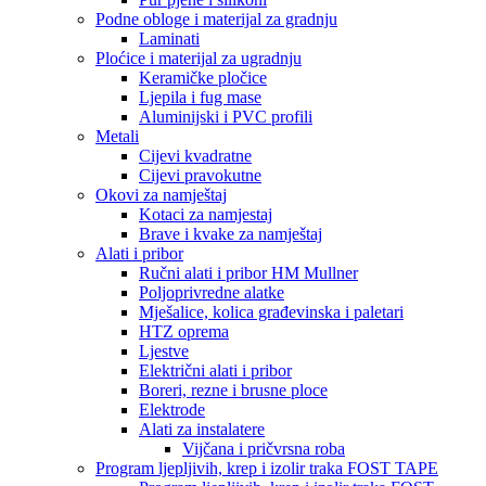
Podne obloge i materijal za gradnju
Laminati
Ploćice i materijal za ugradnju
Keramičke pločice
Ljepila i fug mase
Aluminijski i PVC profili
Metali
Cijevi kvadratne
Cijevi pravokutne
Okovi za namještaj
Kotaci za namjestaj
Brave i kvake za namještaj
Alati i pribor
Ručni alati i pribor HM Mullner
Poljoprivredne alatke
Mješalice, kolica građevinska i paletari
HTZ oprema
Ljestve
Električni alati i pribor
Boreri, rezne i brusne ploce
Elektrode
Alati za instalatere
Vijčana i pričvrsna roba
Program ljepljivih, krep i izolir traka FOST TAPE