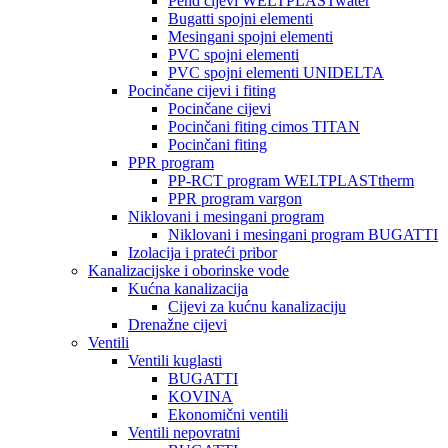
Pehd cijevi WELTPLASTwater
Bugatti spojni elementi
Mesingani spojni elementi
PVC spojni elementi
PVC spojni elementi UNIDELTA
Pocinčane cijevi i fiting
Pocinčane cijevi
Pocinčani fiting cimos TITAN
Pocinčani fiting
PPR program
PP-RCT program WELTPLASTtherm
PPR program vargon
Niklovani i mesingani program
Niklovani i mesingani program BUGATTI
Izolacija i prateći pribor
Kanalizacijske i oborinske vode
Kućna kanalizacija
Cijevi za kućnu kanalizaciju
Drenažne cijevi
Ventili
Ventili kuglasti
BUGATTI
KOVINA
Ekonomični ventili
Ventili nepovratni