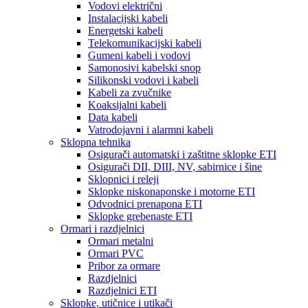
Vodovi električni
Instalacijski kabeli
Energetski kabeli
Telekomunikacijski kabeli
Gumeni kabeli i vodovi
Samonosivi kabelski snop
Silikonski vodovi i kabeli
Kabeli za zvučnike
Koaksijalni kabeli
Data kabeli
Vatrodojavni i alarmni kabeli
Sklopna tehnika
Osigurači automatski i zaštitne sklopke ETI
Osigurači DII, DIII, NV, sabirnice i šine
Sklopnici i releji
Sklopke niskonaponske i motorne ETI
Odvodnici prenapona ETI
Sklopke grebenaste ETI
Ormari i razdjelnici
Ormari metalni
Ormari PVC
Pribor za ormare
Razdjelnici
Razdjelnici ETI
Sklopke, utičnice i utikači