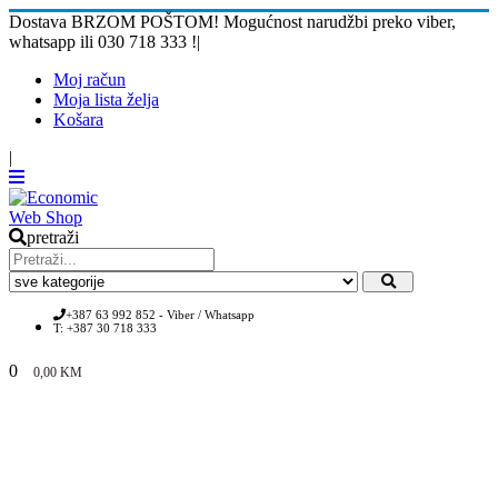
Dostava BRZOM POŠTOM! Mogućnost narudžbi preko viber,
whatsapp ili 030 718 333 !
|
Moj račun
Moja lista želja
Košara
|
pretraži
+387 63 992 852 - Viber / Whatsapp
T: +387 30 718 333
0
0,00
KM