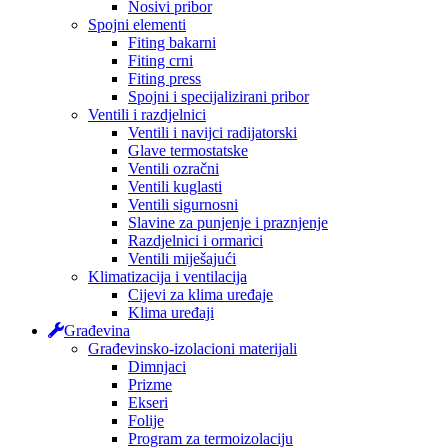
Nosivi pribor
Spojni elementi
Fiting bakarni
Fiting crni
Fiting press
Spojni i specijalizirani pribor
Ventili i razdjelnici
Ventili i navijci radijatorski
Glave termostatske
Ventili ozračni
Ventili kuglasti
Ventili sigurnosni
Slavine za punjenje i praznjenje
Razdjelnici i ormarici
Ventili miješajući
Klimatizacija i ventilacija
Cijevi za klima uređaje
Klima uređaji
Građevina
Građevinsko-izolacioni materijali
Dimnjaci
Prizme
Ekseri
Folije
Program za termoizolaciju