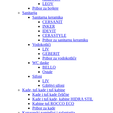
LEOV
Pribor za bojlere
Sanitarija
Sanitarna keramika
CERSANIT
INKER
IDEVIT
CERASTYLE
Pribor za sanitarnu keramiku
Vodokotlići
LIV
GEBERIT
Pribor za vodokotliće
WC daske
BELLO
Ostale
Sifoni
LIV
Gibljivi sifoni
Kade, tuš kade i tuš kabine
Kade i tuš kade čelične
Kade i tuš kade, kabine HIDRA STIL
Kabine tuš ROCCO ECO
Pribor za kade
Kupaonski namještaj i galantarija