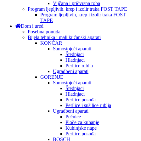
Vijčana i pričvrsna roba
Program ljepljivih, krep i izolir traka FOST TAPE
Program ljepljivih, krep i izolir traka FOST
TAPE
Dom i ured
Posebna ponuda
Bijela tehnika i mali kućanski aparati
KONČAR
Samostojeći aparati
Štednjaci
Hladnjaci
Perilice rublja
Ugradbeni aparati
GORENJE
Samostojeći aparati
Štednjaci
Hladnjaci
Perilice posuđa
Perilice i sušilice rublja
Ugradbeni aparati
Pećnice
Ploče za kuhanje
Kuhinjske nape
Perilice posuđa
BOSCH