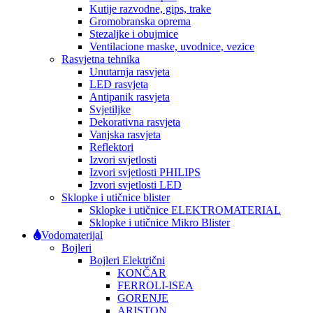
Kutije razvodne, gips, trake
Gromobranska oprema
Stezaljke i obujmice
Ventilacione maske, uvodnice, vezice
Rasvjetna tehnika
Unutarnja rasvjeta
LED rasvjeta
Antipanik rasvjeta
Svjetiljke
Dekorativna rasvjeta
Vanjska rasvjeta
Reflektori
Izvori svjetlosti
Izvori svjetlosti PHILIPS
Izvori svjetlosti LED
Sklopke i utičnice blister
Sklopke i utičnice ELEKTROMATERIAL
Sklopke i utičnice Mikro Blister
Vodomaterijal
Bojleri
Bojleri Električni
KONČAR
FERROLI-ISEA
GORENJE
ARISTON