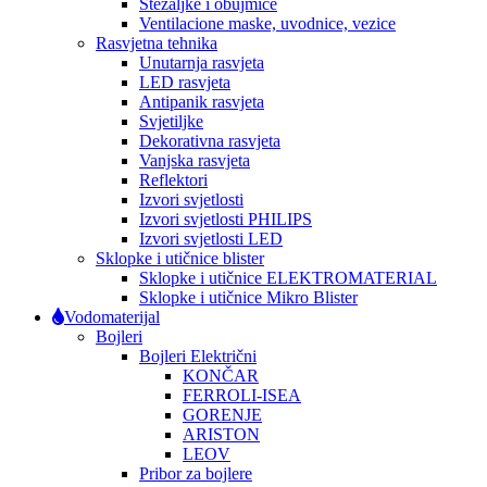
Stezaljke i obujmice
Ventilacione maske, uvodnice, vezice
Rasvjetna tehnika
Unutarnja rasvjeta
LED rasvjeta
Antipanik rasvjeta
Svjetiljke
Dekorativna rasvjeta
Vanjska rasvjeta
Reflektori
Izvori svjetlosti
Izvori svjetlosti PHILIPS
Izvori svjetlosti LED
Sklopke i utičnice blister
Sklopke i utičnice ELEKTROMATERIAL
Sklopke i utičnice Mikro Blister
Vodomaterijal
Bojleri
Bojleri Električni
KONČAR
FERROLI-ISEA
GORENJE
ARISTON
LEOV
Pribor za bojlere