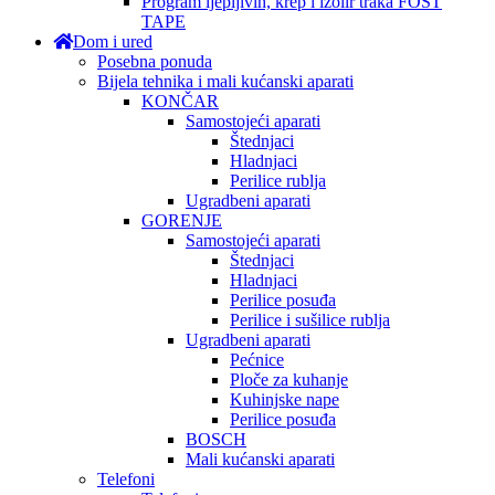
Program ljepljivih, krep i izolir traka FOST
TAPE
Dom i ured
Posebna ponuda
Bijela tehnika i mali kućanski aparati
KONČAR
Samostojeći aparati
Štednjaci
Hladnjaci
Perilice rublja
Ugradbeni aparati
GORENJE
Samostojeći aparati
Štednjaci
Hladnjaci
Perilice posuđa
Perilice i sušilice rublja
Ugradbeni aparati
Pećnice
Ploče za kuhanje
Kuhinjske nape
Perilice posuđa
BOSCH
Mali kućanski aparati
Telefoni