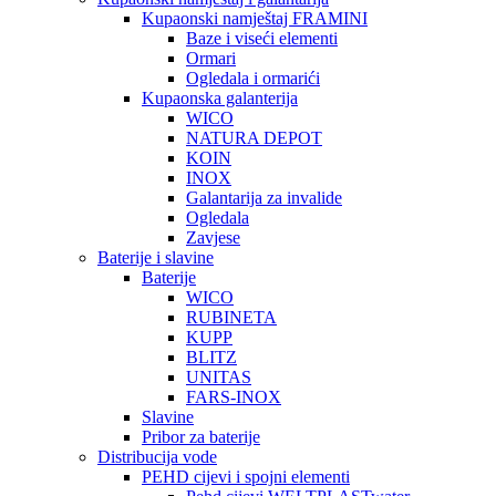
Kupaonski namještaj FRAMINI
Baze i viseći elementi
Ormari
Ogledala i ormarići
Kupaonska galanterija
WICO
NATURA DEPOT
KOIN
INOX
Galantarija za invalide
Ogledala
Zavjese
Baterije i slavine
Baterije
WICO
RUBINETA
KUPP
BLITZ
UNITAS
FARS-INOX
Slavine
Pribor za baterije
Distribucija vode
PEHD cijevi i spojni elementi