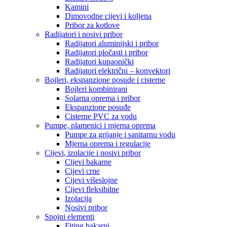
Kamini
Dimovodne cijevi i koljena
Pribor za kotlove
Radijatori i nosivi pribor
Radijatori aluminijski i pribor
Radijatori pločasti i pribor
Radijatori kupaonički
Radijatori električni – konvektori
Bojleri, ekspanzione posude i cisterne
Bojleri kombinirani
Solarna oprema i pribor
Ekspanzione posuđe
Cisterne PVC za vodu
Pumpe, plamenici i mjerna oprema
Pumpe za grijanje i sanitarnu vodu
Mjerna oprema i regulacije
Cijevi, izolacije i nosivi pribor
Cijevi bakarne
Cijevi crne
Cijevi višeslojne
Cijevi fleksibilne
Izolacija
Nosivi pribor
Spojni elementi
Fiting bakarni