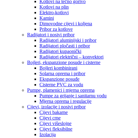
Kotlovi na tečno gorivo
Kotlovi na plin
Elektro-kotlovi
Kamini
Dimovodne cijevi i koljena
Pribor za kotlove
Radijatori i nosivi pribor
Radijatori aluminijski i pribor
Radijatori pločasti i pribor
Radijatori kupaonički
Radijatori električni – konvektori
Bojleri, ekspanzione posude i cisterne
Bojleri kombinirani
Solarna oprema i pribor
Ekspanzione posuđe
Cisterne PVC za vodu
Pumpe, plamenici i mjerna oprema
Pumpe za grijanje i sanitarnu vodu
Mjerna oprema i regulacije
Cijevi, izolacije i nosivi pribor
Cijevi bakarne
Cijevi crne
Cijevi višeslojne
Cijevi fleksibilne
Izolacija