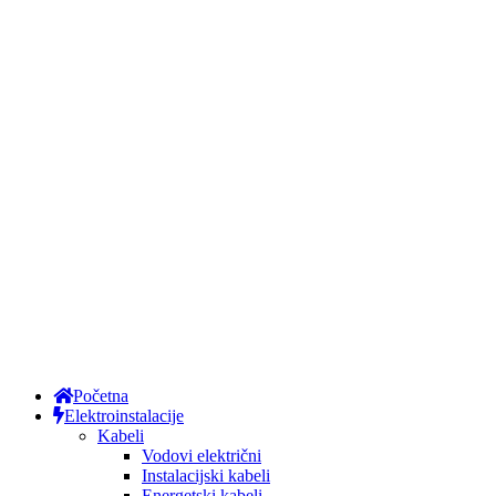
Početna
Elektroinstalacije
Kabeli
Vodovi električni
Instalacijski kabeli
Energetski kabeli