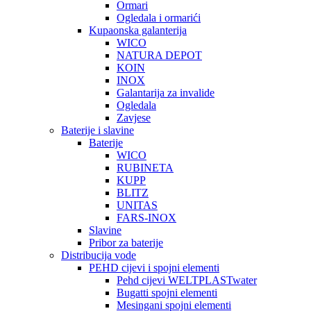
Ormari
Ogledala i ormarići
Kupaonska galanterija
WICO
NATURA DEPOT
KOIN
INOX
Galantarija za invalide
Ogledala
Zavjese
Baterije i slavine
Baterije
WICO
RUBINETA
KUPP
BLITZ
UNITAS
FARS-INOX
Slavine
Pribor za baterije
Distribucija vode
PEHD cijevi i spojni elementi
Pehd cijevi WELTPLASTwater
Bugatti spojni elementi
Mesingani spojni elementi