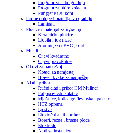
Program za suhu gradnju
Program za hidroizolaciju
Pur pjene i silikoni
Podne obloge i materijal za gradnju
Laminati
Ploćice i materijal za ugradnju
Keramičke pločice
Ljepila i fug mase
Aluminijski i PVC profili
Metali
Cijevi kvadratne
Cijevi pravokutne
Okovi za namještaj
Kotaci za namjestaj
Brave i kvake za namještaj
Alati i pribor
Ručni alati i pribor HM Mullner
Poljoprivredne alatke
Mješalice, kolica građevinska i paletari
HTZ oprema
Ljestve
Električni alati i pribor
Boreri, rezne i brusne ploce
Elektrode
Alati za instalatere