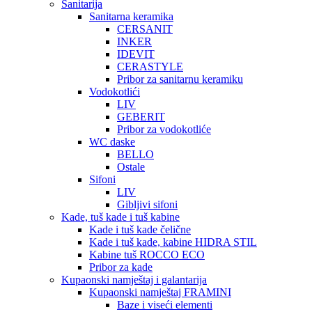
Sanitarija
Sanitarna keramika
CERSANIT
INKER
IDEVIT
CERASTYLE
Pribor za sanitarnu keramiku
Vodokotlići
LIV
GEBERIT
Pribor za vodokotliće
WC daske
BELLO
Ostale
Sifoni
LIV
Gibljivi sifoni
Kade, tuš kade i tuš kabine
Kade i tuš kade čelične
Kade i tuš kade, kabine HIDRA STIL
Kabine tuš ROCCO ECO
Pribor za kade
Kupaonski namještaj i galantarija
Kupaonski namještaj FRAMINI
Baze i viseći elementi