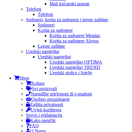
Mali kućanski aparati
Telefoni
Telefoni
Sudoperi, korita za sudopere i lajsne zaštitne
Sudoperi
Korita za sudopere
Korita za sudopere Metalac
Korita za sudopere Alveus
Lajsne zaštitne
Uredski namještaj
Uredski namještaj
Uredski namještaj OPTIMA
Uredski namještaj TREND
Uredski stolice i fotelje
Shop
Košara
Svi proizvodi
Narudžbe telefonom ili e-mailom
Osobno preuzimanje
Zaštita privatnosti
Uvjeti korištenja
Servis i reklamacija
Kako naručiti
FAQ
O Nama