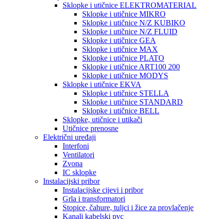
Sklopke i utičnice ELEKTROMATERIAL
Sklopke i utičnice MIKRO
Sklopke i utičnice N/Z KUBIKO
Sklopke i utičnice N/Z FLUID
Sklopke i utičnice GEA
Sklopke i utičnice MAX
Sklopke i utičnice PLATO
Sklopke i utičnice ART100 200
Sklopke i utičnice MODYS
Sklopke i utičnice EKVA
Sklopke i utičnice STELLA
Sklopke i utičnice STANDARD
Sklopke i utičnice BELL
Sklopke, utičnice i utikači
Utičnice prenosne
Električni uređaji
Interfoni
Ventilatori
Zvona
IC sklopke
Instalacijski pribor
Instalacijske cijevi i pribor
Grla i transformatori
Stopice, čahure, tuljci i žice za provlačenje
Kanali kabelski pvc