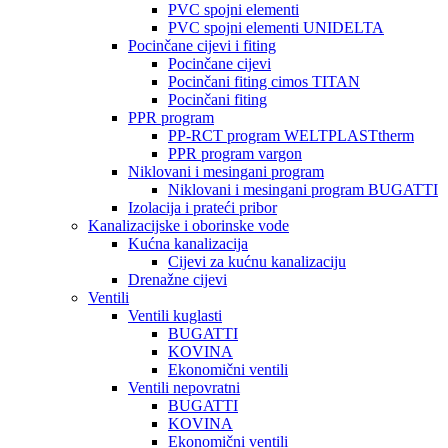
PVC spojni elementi
PVC spojni elementi UNIDELTA
Pocinčane cijevi i fiting
Pocinčane cijevi
Pocinčani fiting cimos TITAN
Pocinčani fiting
PPR program
PP-RCT program WELTPLASTtherm
PPR program vargon
Niklovani i mesingani program
Niklovani i mesingani program BUGATTI
Izolacija i prateći pribor
Kanalizacijske i oborinske vode
Kućna kanalizacija
Cijevi za kućnu kanalizaciju
Drenažne cijevi
Ventili
Ventili kuglasti
BUGATTI
KOVINA
Ekonomični ventili
Ventili nepovratni
BUGATTI
KOVINA
Ekonomični ventili