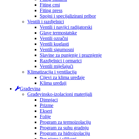
Fiting crni
Fiting press
Spojni i specijalizirani pribor
Ventili i razdjelnici
Ventili i navijci radijatorski
Glave termostatske
Ventili ozračni
Ventili kuglasti
Ventili sigurnosni
Slavine za punjenje i praznjenje
Razdjelnici i ormarici
Ventili miješajući
Klimatizacija i ventilacija
Cijevi za klima uređaje
Klima uređaji
Građevina
Građevinsko-izolacioni materijali
Dimnjaci
Prizme
Ekseri
Folije
Program za termoizolaciju
Program za suhu gradnju
Program za hidroizolaciju
Pur pjene i silikoni