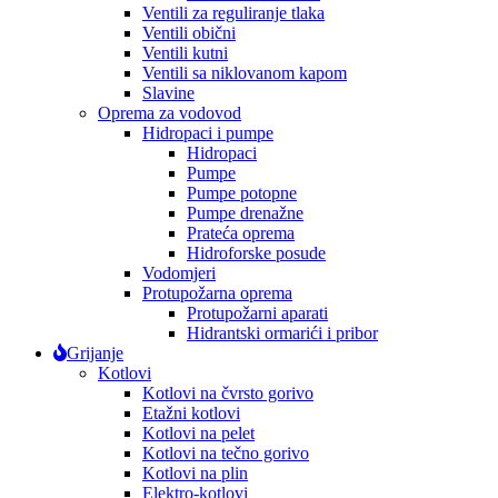
Ventili za reguliranje tlaka
Ventili obični
Ventili kutni
Ventili sa niklovanom kapom
Slavine
Oprema za vodovod
Hidropaci i pumpe
Hidropaci
Pumpe
Pumpe potopne
Pumpe drenažne
Prateća oprema
Hidroforske posude
Vodomjeri
Protupožarna oprema
Protupožarni aparati
Hidrantski ormarići i pribor
Grijanje
Kotlovi
Kotlovi na čvrsto gorivo
Etažni kotlovi
Kotlovi na pelet
Kotlovi na tečno gorivo
Kotlovi na plin
Elektro-kotlovi