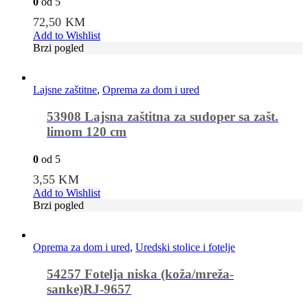
0
od 5
72,50
KM
Add to Wishlist
Brzi pogled
Lajsne zaštitne
,
Oprema za dom i ured
53908 Lajsna zaštitna za sudoper sa zašt.
limom 120 cm
0
od 5
3,55
KM
Add to Wishlist
Brzi pogled
Oprema za dom i ured
,
Uredski stolice i fotelje
54257 Fotelja niska (koža/mreža-
sanke)RJ-9657