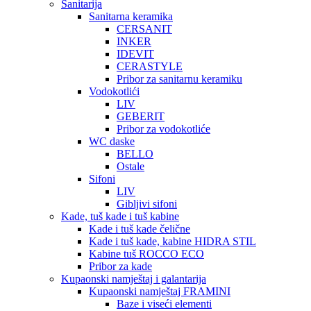
Sanitarija
Sanitarna keramika
CERSANIT
INKER
IDEVIT
CERASTYLE
Pribor za sanitarnu keramiku
Vodokotlići
LIV
GEBERIT
Pribor za vodokotliće
WC daske
BELLO
Ostale
Sifoni
LIV
Gibljivi sifoni
Kade, tuš kade i tuš kabine
Kade i tuš kade čelične
Kade i tuš kade, kabine HIDRA STIL
Kabine tuš ROCCO ECO
Pribor za kade
Kupaonski namještaj i galantarija
Kupaonski namještaj FRAMINI
Baze i viseći elementi