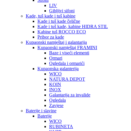
Sifoni
LIV
Gibljivi sifoni
Kade, tuš kade i tuš kabine
Kade i tuš kade čelične
Kade i tuš kade, kabine HIDRA STIL
Kabine tuš ROCCO ECO
Pribor za kade
Kupaonski namještaj i galantarija
Kupaonski namještaj FRAMINI
Baze i viseći elementi
Ormari
Ogledala i ormarići
Kupaonska galanterija
WICO
NATURA DEPOT
KOIN
INOX
Galantarija za invalide
Ogledala
Zavjese
Baterije i slavine
Baterije
WICO
RUBINETA