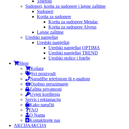
Telefoni
Sudoperi, korita za sudopere i lajsne zaštitne
Sudoperi
Korita za sudopere
Korita za sudopere Metalac
Korita za sudopere Alveus
Lajsne zaštitne
Uredski namještaj
Uredski namještaj
Uredski namještaj OPTIMA
Uredski namještaj TREND
Uredski stolice i fotelje
Shop
Košara
Svi proizvodi
Narudžbe telefonom ili e-mailom
Osobno preuzimanje
Zaštita privatnosti
Uvjeti korištenja
Servis i reklamacija
Kako naručiti
FAQ
O Nama
Kontaktirajte nas
AKCIJA
AKCIJA