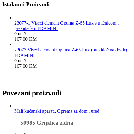
Istaknuti Proizvodi
23077-1 Viseći element Optima Z-65 Lux s utičnicom i
prekidačem FRAMINI
0
od 5
167,00
KM
23077 Viseći element Optima Z-65 Lux (prekidač na dodir)
FRAMINI
0
od 5
167,00
KM
Povezani proizvodi
Mali kućanski aparati
,
Oprema za dom i ured
50985 Grijalica zidna