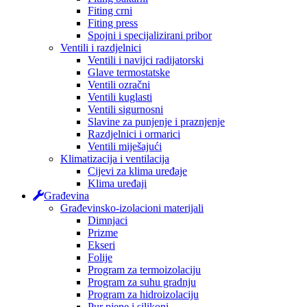
Fiting crni
Fiting press
Spojni i specijalizirani pribor
Ventili i razdjelnici
Ventili i navijci radijatorski
Glave termostatske
Ventili ozračni
Ventili kuglasti
Ventili sigurnosni
Slavine za punjenje i praznjenje
Razdjelnici i ormarici
Ventili miješajući
Klimatizacija i ventilacija
Cijevi za klima uređaje
Klima uređaji
Građevina
Građevinsko-izolacioni materijali
Dimnjaci
Prizme
Ekseri
Folije
Program za termoizolaciju
Program za suhu gradnju
Program za hidroizolaciju
Pur pjene i silikoni