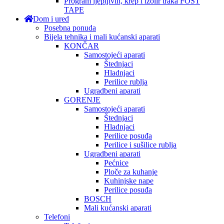
Program ljepljivih, krep i izolir traka FOST
TAPE
Dom i ured
Posebna ponuda
Bijela tehnika i mali kućanski aparati
KONČAR
Samostojeći aparati
Štednjaci
Hladnjaci
Perilice rublja
Ugradbeni aparati
GORENJE
Samostojeći aparati
Štednjaci
Hladnjaci
Perilice posuđa
Perilice i sušilice rublja
Ugradbeni aparati
Pećnice
Ploče za kuhanje
Kuhinjske nape
Perilice posuđa
BOSCH
Mali kućanski aparati
Telefoni