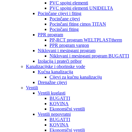
PVC spojni elementi
PVC spojni elementi UNIDELTA
Pocinčane cijevi i fiting
Pocinčane cijevi
Pocinčani fiting cimos TITAN
Pocinčani fiting
PPR program
PP-RCT program WELTPLASTtherm
PPR program vargon
Niklovani i mesingani program
Niklovani i mesingani program BUGATTI
Izolacija i prateći pribor
Kanalizacijske i oborinske vode
Kućna kanalizacija
Cijevi za kućnu kanalizaciju
Drenažne cijevi
Ventili
Ventili kuglasti
BUGATTI
KOVINA
Ekonomični ventili
Ventili nepovratni
BUGATTI
KOVINA
Ekonomični ventili