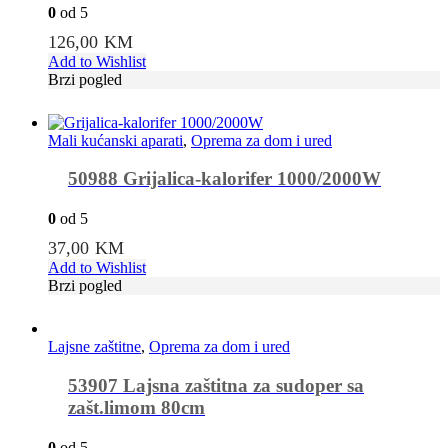
0
od 5
126,00
KM
Add to Wishlist
Brzi pogled
Mali kućanski aparati
,
Oprema za dom i ured
50988 Grijalica-kalorifer 1000/2000W
0
od 5
37,00
KM
Add to Wishlist
Brzi pogled
Lajsne zaštitne
,
Oprema za dom i ured
53907 Lajsna zaštitna za sudoper sa
zašt.limom 80cm
0
od 5