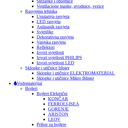
Stezaljke i obujmice
Ventilacione maske, uvodnice, vezice
Rasvjetna tehnika
Unutarnja rasvjeta
LED rasvjeta
Antipanik rasvjeta
Svjetiljke
Dekorativna rasvjeta
Vanjska rasvjeta
Reflektori
Izvori svjetlosti
Izvori svjetlosti PHILIPS
Izvori svjetlosti LED
Sklopke i utičnice blister
Sklopke i utičnice ELEKTROMATERIAL
Sklopke i utičnice Mikro Blister
Vodomaterijal
Bojleri
Bojleri Električni
KONČAR
FERROLI-ISEA
GORENJE
ARISTON
LEOV
Pribor za bojlere