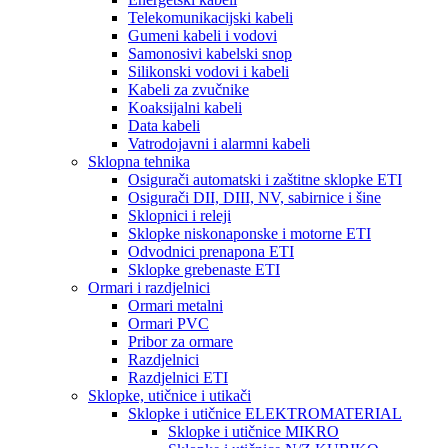
Telekomunikacijski kabeli
Gumeni kabeli i vodovi
Samonosivi kabelski snop
Silikonski vodovi i kabeli
Kabeli za zvučnike
Koaksijalni kabeli
Data kabeli
Vatrodojavni i alarmni kabeli
Sklopna tehnika
Osigurači automatski i zaštitne sklopke ETI
Osigurači DII, DIII, NV, sabirnice i šine
Sklopnici i releji
Sklopke niskonaponske i motorne ETI
Odvodnici prenapona ETI
Sklopke grebenaste ETI
Ormari i razdjelnici
Ormari metalni
Ormari PVC
Pribor za ormare
Razdjelnici
Razdjelnici ETI
Sklopke, utičnice i utikači
Sklopke i utičnice ELEKTROMATERIAL
Sklopke i utičnice MIKRO