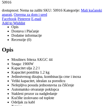
50916
dostupnost:
Nema na zalihi
SKU:
50916
Kategorije:
Mali kućanski
aparati
,
Oprema za dom i ured
Facebook
Pinterest
E-mail
Add to Wishlist
Opis
Dostava i Plaćanje
Dodatne informacije
Recenzije (0)
Opis
Moulinex friteza AKGC 44
Snaga: 1900W
Kapacitet ulja 2.2 l
Kapacitet pomfrita 1.2 kg
Jedinstvenog dizajna, kombinacija crne i inoxa
Veliki kapacitet, idealan za porodicu
Nelepljiva posuda jednostavna za čišćenje
Automatsko otvaranje poklopca
Stakleni prozor za nadgledanje
Kućište izolovano od toplote
Odeljak za kabl