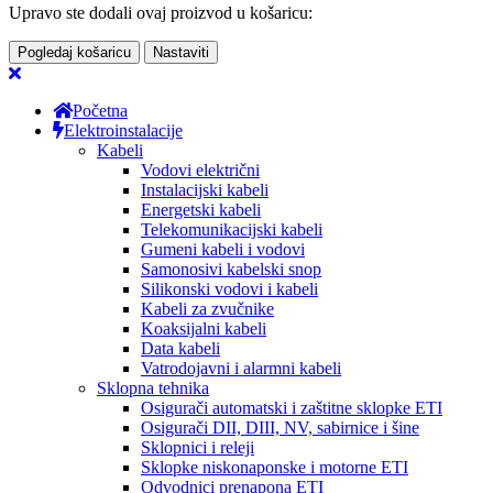
Upravo ste dodali ovaj proizvod u košaricu:
Pogledaj košaricu
Nastaviti
Početna
Elektroinstalacije
Kabeli
Vodovi električni
Instalacijski kabeli
Energetski kabeli
Telekomunikacijski kabeli
Gumeni kabeli i vodovi
Samonosivi kabelski snop
Silikonski vodovi i kabeli
Kabeli za zvučnike
Koaksijalni kabeli
Data kabeli
Vatrodojavni i alarmni kabeli
Sklopna tehnika
Osigurači automatski i zaštitne sklopke ETI
Osigurači DII, DIII, NV, sabirnice i šine
Sklopnici i releji
Sklopke niskonaponske i motorne ETI
Odvodnici prenapona ETI