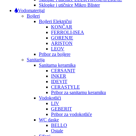
Sklopke i utičnice Mikro Blister
Vodomaterijal
Bojleri
Bojleri Električni
KONČAR
FERROLI-ISEA
GORENJE
ARISTON
LEOV
Pribor za bojlere
Sanitarija
Sanitarna keramika
CERSANIT
INKER
IDEVIT
CERASTYLE
Pribor za sanitarnu keramiku
Vodokotlići
LIV
GEBERIT
Pribor za vodokotliće
WC daske
BELLO
Ostale