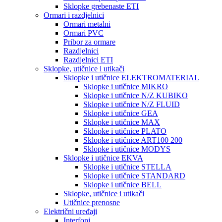
Sklopke grebenaste ETI
Ormari i razdjelnici
Ormari metalni
Ormari PVC
Pribor za ormare
Razdjelnici
Razdjelnici ETI
Sklopke, utičnice i utikači
Sklopke i utičnice ELEKTROMATERIAL
Sklopke i utičnice MIKRO
Sklopke i utičnice N/Z KUBIKO
Sklopke i utičnice N/Z FLUID
Sklopke i utičnice GEA
Sklopke i utičnice MAX
Sklopke i utičnice PLATO
Sklopke i utičnice ART100 200
Sklopke i utičnice MODYS
Sklopke i utičnice EKVA
Sklopke i utičnice STELLA
Sklopke i utičnice STANDARD
Sklopke i utičnice BELL
Sklopke, utičnice i utikači
Utičnice prenosne
Električni uređaji
Interfoni