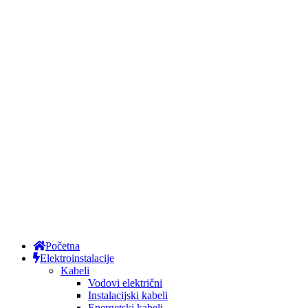
Početna
Elektroinstalacije
Kabeli
Vodovi električni
Instalacijski kabeli
Energetski kabeli