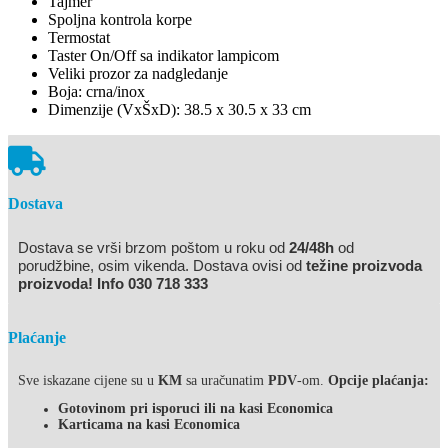
Tajmer
Spoljna kontrola korpe
Termostat
Taster On/Off sa indikator lampicom
Veliki prozor za nadgledanje
Boja: crna/inox
Dimenzije (VxŠxD): 38.5 x 30.5 x 33 cm
Dostava
Dostava se vrši brzom poštom u roku od
24/48h
od
porudžbine, osim vikenda. Dostava ovisi od
težine proizvoda
proizvoda! Info 030 718 333
Plaćanje
Sve iskazane cijene su u
KM
sa uračunatim
PDV
-om.
Opcije plaćanja:
Gotovinom pri isporuci ili na kasi Economica
Karticama na kasi Economica