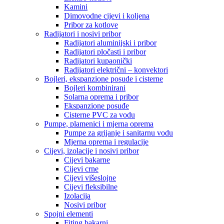
Kamini
Dimovodne cijevi i koljena
Pribor za kotlove
Radijatori i nosivi pribor
Radijatori aluminijski i pribor
Radijatori pločasti i pribor
Radijatori kupaonički
Radijatori električni – konvektori
Bojleri, ekspanzione posude i cisterne
Bojleri kombinirani
Solarna oprema i pribor
Ekspanzione posuđe
Cisterne PVC za vodu
Pumpe, plamenici i mjerna oprema
Pumpe za grijanje i sanitarnu vodu
Mjerna oprema i regulacije
Cijevi, izolacije i nosivi pribor
Cijevi bakarne
Cijevi crne
Cijevi višeslojne
Cijevi fleksibilne
Izolacija
Nosivi pribor
Spojni elementi
Fiting bakarni