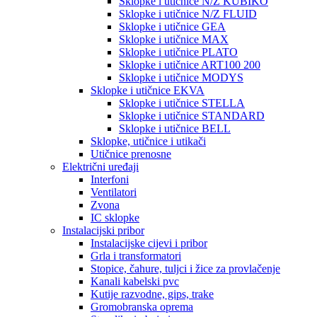
Sklopke i utičnice N/Z KUBIKO
Sklopke i utičnice N/Z FLUID
Sklopke i utičnice GEA
Sklopke i utičnice MAX
Sklopke i utičnice PLATO
Sklopke i utičnice ART100 200
Sklopke i utičnice MODYS
Sklopke i utičnice EKVA
Sklopke i utičnice STELLA
Sklopke i utičnice STANDARD
Sklopke i utičnice BELL
Sklopke, utičnice i utikači
Utičnice prenosne
Električni uređaji
Interfoni
Ventilatori
Zvona
IC sklopke
Instalacijski pribor
Instalacijske cijevi i pribor
Grla i transformatori
Stopice, čahure, tuljci i žice za provlačenje
Kanali kabelski pvc
Kutije razvodne, gips, trake
Gromobranska oprema