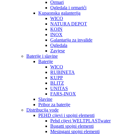
Ormari
Ogledala i ormarići
Kupaonska galanterija
WICO
NATURA DEPOT
KOIN
INOX
Galantarija za invalide
Ogledala
Zavjese
Baterije i slavine
Baterije
WICO
RUBINETA
KUPP
BLITZ
UNITAS
FARS-INOX
Slavine
Pribor za baterije
Distribucija vode
PEHD cijevi i spojni elementi
Pehd cijevi WELTPLASTwater
Bugatti spojni elementi
Mesingani spojni elementi