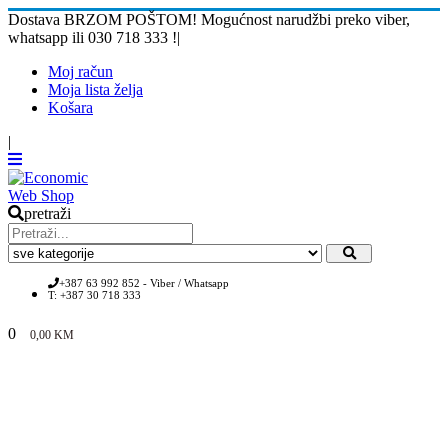
Dostava BRZOM POŠTOM! Mogućnost narudžbi preko viber,
whatsapp ili 030 718 333 !
|
Moj račun
Moja lista želja
Košara
|
pretraži
+387 63 992 852 - Viber / Whatsapp
T: +387 30 718 333
0
0,00
KM