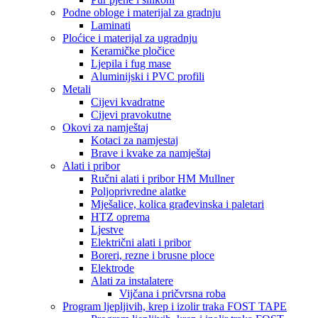
Podne obloge i materijal za gradnju
Laminati
Ploćice i materijal za ugradnju
Keramičke pločice
Ljepila i fug mase
Aluminijski i PVC profili
Metali
Cijevi kvadratne
Cijevi pravokutne
Okovi za namještaj
Kotaci za namjestaj
Brave i kvake za namještaj
Alati i pribor
Ručni alati i pribor HM Mullner
Poljoprivredne alatke
Mješalice, kolica građevinska i paletari
HTZ oprema
Ljestve
Električni alati i pribor
Boreri, rezne i brusne ploce
Elektrode
Alati za instalatere
Vijčana i pričvrsna roba
Program ljepljivih, krep i izolir traka FOST TAPE