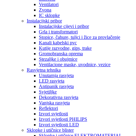
Ventilatori
Zvona
IC sklopke
Instalacijski pribor
Instalacijske cijevi i pribor
Grla i transformatori
Stopice, čahure, tuljci i žice za provlačenje
Kanali kabelski pvc
Kutije razvodne, gips, trake
Gromobranska oprema
Stezaljke i obujmice
Ventilacione maske, uvodnice, vezice
Rasvjetna tehnika
Unutarnja rasvjeta
LED rasvjeta
Antipanik rasvjeta
Svjetiljke
Dekorativna rasvjeta
Vanjska rasvjeta
Reflektori
Izvori svjetlosti
Izvori svjetlosti PHILIPS
Izvori svjetlosti LED
Sklopke i utičnice blister
Sklopke i utičnice ELEKTROMATERIAL