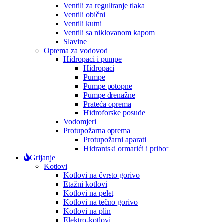
Ventili za reguliranje tlaka
Ventili obični
Ventili kutni
Ventili sa niklovanom kapom
Slavine
Oprema za vodovod
Hidropaci i pumpe
Hidropaci
Pumpe
Pumpe potopne
Pumpe drenažne
Prateća oprema
Hidroforske posude
Vodomjeri
Protupožarna oprema
Protupožarni aparati
Hidrantski ormarići i pribor
Grijanje
Kotlovi
Kotlovi na čvrsto gorivo
Etažni kotlovi
Kotlovi na pelet
Kotlovi na tečno gorivo
Kotlovi na plin
Elektro-kotlovi