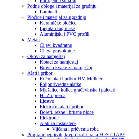
Pur pjene i silikoni
Podne obloge i materijal za gradnju
Laminati
Ploćice i materijal za ugradnju
Keramičke pločice
Ljepila i fug mase
Aluminijski i PVC profili
Metali
Cijevi kvadratne
Cijevi pravokutne
Okovi za namještaj
Kotaci za namjestaj
Brave i kvake za namještaj
Alati i pribor
Ručni alati i pribor HM Mullner
Poljoprivredne alatke
Mješalice, kolica građevinska i paletari
HTZ oprema
Ljestve
Električni alati i pribor
Boreri, rezne i brusne ploce
Elektrode
Alati za instalatere
Vijčana i pričvrsna roba
Program ljepljivih, krep i izolir traka FOST TAPE