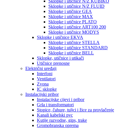
Sklopke i utičnice N/Z KUBIKO
Sklopke i utičnice N/Z FLUID
Sklopke i utičnice GEA
Sklopke i utičnice MAX
Sklopke i utičnice PLATO
Sklopke i utičnice ART100 200
Sklopke i utičnice MODYS
Sklopke i utičnice EKVA
Sklopke i utičnice STELLA
Sklopke i utičnice STANDARD
Sklopke i utičnice BELL
Sklopke, utičnice i utikači
Utičnice prenosne
Električni uređaji
Interfoni
Ventilatori
Zvona
IC sklopke
Instalacijski pribor
Instalacijske cijevi i pribor
Grla i transformatori
Stopice, čahure, tuljci i žice za provlačenje
Kanali kabelski pvc
Kutije razvodne, gips, trake
Gromobranska oprema