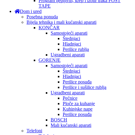
Program ljepljivih, krep i izolir traka FOST
TAPE
Dom i ured
Posebna ponuda
Bijela tehnika i mali kućanski aparati
KONČAR
Samostojeći aparati
Štednjaci
Hladnjaci
Perilice rublja
Ugradbeni aparati
GORENJE
Samostojeći aparati
Štednjaci
Hladnjaci
Perilice posuđa
Perilice i sušilice rublja
Ugradbeni aparati
Pećnice
Ploče za kuhanje
Kuhinjske nape
Perilice posuđa
BOSCH
Mali kućanski aparati
Telefoni