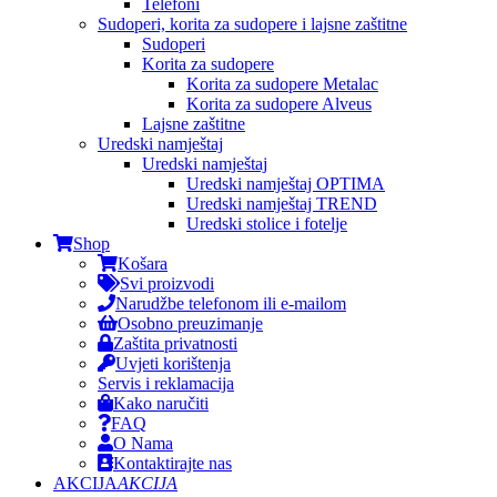
Telefoni
Sudoperi, korita za sudopere i lajsne zaštitne
Sudoperi
Korita za sudopere
Korita za sudopere Metalac
Korita za sudopere Alveus
Lajsne zaštitne
Uredski namještaj
Uredski namještaj
Uredski namještaj OPTIMA
Uredski namještaj TREND
Uredski stolice i fotelje
Shop
Košara
Svi proizvodi
Narudžbe telefonom ili e-mailom
Osobno preuzimanje
Zaštita privatnosti
Uvjeti korištenja
Servis i reklamacija
Kako naručiti
FAQ
O Nama
Kontaktirajte nas
AKCIJA
AKCIJA