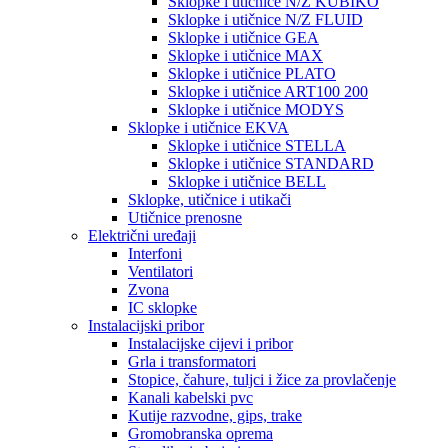
Sklopke i utičnice N/Z KUBIKO
Sklopke i utičnice N/Z FLUID
Sklopke i utičnice GEA
Sklopke i utičnice MAX
Sklopke i utičnice PLATO
Sklopke i utičnice ART100 200
Sklopke i utičnice MODYS
Sklopke i utičnice EKVA
Sklopke i utičnice STELLA
Sklopke i utičnice STANDARD
Sklopke i utičnice BELL
Sklopke, utičnice i utikači
Utičnice prenosne
Električni uređaji
Interfoni
Ventilatori
Zvona
IC sklopke
Instalacijski pribor
Instalacijske cijevi i pribor
Grla i transformatori
Stopice, čahure, tuljci i žice za provlačenje
Kanali kabelski pvc
Kutije razvodne, gips, trake
Gromobranska oprema