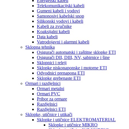
Energetski kabeli
Telekomunikacijski kabeli
Gumeni kabeli i vodovi
Samonosivi kabelski snop
Silikonski vodovi i kabeli
Kabeli za zvučnike
Koaksijalni kabeli
Data kabeli
Vatrodojavni i alarmni kabeli
Sklopna tehnika
Osigurači automatski i zaštitne sklopke ETI
Osigurači DII, DIII, NV, sabirnice i šine
Sklopnici i releji
Sklopke niskonaponske i motorne ETI
Odvodnici prenapona ETI
Sklopke grebenaste ETI
Ormari i razdjelnici
Ormari metalni
Ormari PVC
Pribor za ormare
Razdjelnici
Razdjelnici ETI
Sklopke, utičnice i utikači
Sklopke i utičnice ELEKTROMATERIAL
Sklopke i utičnice MIKRO