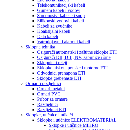
Telekomunikacijski kabeli
Gumeni kabeli i vodovi
Samonosivi kabelski snop
Silikonski vodovi i kabeli
Kabeli za zvučnike
Koaksijalni kabeli
Data kabeli
Vatrodojavni i alarmni kabeli
Sklopna tehnika
Osigurači automatski i zaštitne sklopke ETI
Osigurači DII, DIII, NV, sabirnice i šine
Sklopnici i releji
Sklopke niskonaponske i motorne ETI
Odvodnici prenapona ETI
Sklopke grebenaste ETI
Ormari i razdjelnici
Ormari metalni
Ormari PVC
Pribor za ormare
Razdjelnici
Razdjelnici ETI
Sklopke, utičnice i utikači
Sklopke i utičnice ELEKTROMATERIAL
Sklopke i utičnice MIKRO