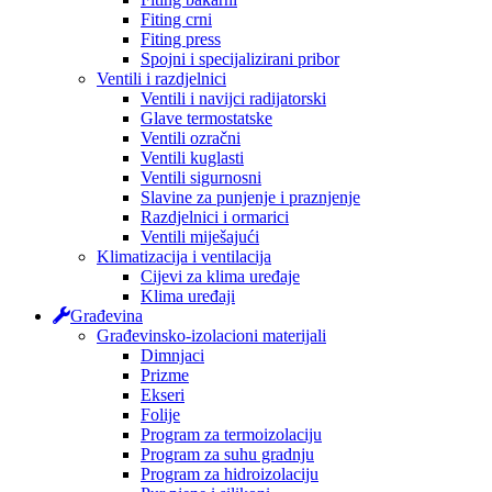
Fiting crni
Fiting press
Spojni i specijalizirani pribor
Ventili i razdjelnici
Ventili i navijci radijatorski
Glave termostatske
Ventili ozračni
Ventili kuglasti
Ventili sigurnosni
Slavine za punjenje i praznjenje
Razdjelnici i ormarici
Ventili miješajući
Klimatizacija i ventilacija
Cijevi za klima uređaje
Klima uređaji
Građevina
Građevinsko-izolacioni materijali
Dimnjaci
Prizme
Ekseri
Folije
Program za termoizolaciju
Program za suhu gradnju
Program za hidroizolaciju