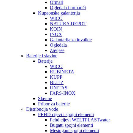
Ormari
Ogledala i ormarići
Kupaonska galanterija
WICO
NATURA DEPOT
KOIN
INOX
Galantarija za invalide
Ogledala
Zavjese
Baterije i slavine
Baterije
WICO
RUBINETA
KUPP
BLITZ
UNITAS
FARS-INOX
Slavine
Pribor za baterije
Distribucija vode
PEHD cijevi i spojni elementi
Pehd cijevi WELTPLASTwater
Bugatti spojni elementi
Mesingani spojni elementi