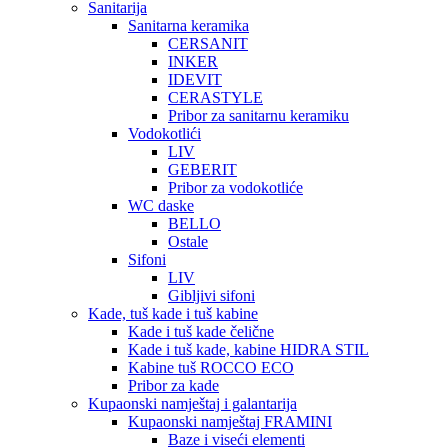
Sanitarija
Sanitarna keramika
CERSANIT
INKER
IDEVIT
CERASTYLE
Pribor za sanitarnu keramiku
Vodokotlići
LIV
GEBERIT
Pribor za vodokotliće
WC daske
BELLO
Ostale
Sifoni
LIV
Gibljivi sifoni
Kade, tuš kade i tuš kabine
Kade i tuš kade čelične
Kade i tuš kade, kabine HIDRA STIL
Kabine tuš ROCCO ECO
Pribor za kade
Kupaonski namještaj i galantarija
Kupaonski namještaj FRAMINI
Baze i viseći elementi