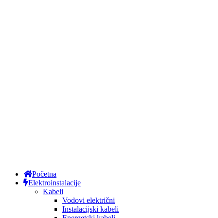
Početna
Elektroinstalacije
Kabeli
Vodovi električni
Instalacijski kabeli
Energetski kabeli