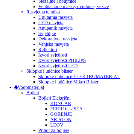
Stezaljke i obujmice
Ventilacione maske, uvodnice, vezice
Rasvjetna tehnika
Unutarnja rasvjeta
LED rasvjeta
Antipanik rasvjeta
Svjetiljke
Dekorativna rasvjeta
Vanjska rasvjeta
Reflektori
Izvori svjetlosti
Izvori svjetlosti PHILIPS
Izvori svjetlosti LED
Sklopke i utičnice blister
Sklopke i utičnice ELEKTROMATERIAL
Sklopke i utičnice Mikro Blister
Vodomaterijal
Bojleri
Bojleri Električni
KONČAR
FERROLI-ISEA
GORENJE
ARISTON
LEOV
Pribor za bojlere