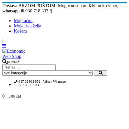
Dostava BRZOM POŠTOM! Mogućnost narudžbi preko viber,
whatsapp ili 030 718 333 !
|
Moj račun
Moja lista želja
Košara
|
pretraži
+387 63 992 852 - Viber / Whatsapp
T: +387 30 718 333
0
0,00
KM