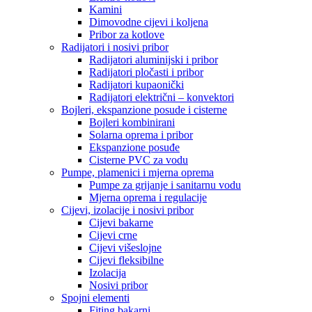
Kamini
Dimovodne cijevi i koljena
Pribor za kotlove
Radijatori i nosivi pribor
Radijatori aluminijski i pribor
Radijatori pločasti i pribor
Radijatori kupaonički
Radijatori električni – konvektori
Bojleri, ekspanzione posude i cisterne
Bojleri kombinirani
Solarna oprema i pribor
Ekspanzione posuđe
Cisterne PVC za vodu
Pumpe, plamenici i mjerna oprema
Pumpe za grijanje i sanitarnu vodu
Mjerna oprema i regulacije
Cijevi, izolacije i nosivi pribor
Cijevi bakarne
Cijevi crne
Cijevi višeslojne
Cijevi fleksibilne
Izolacija
Nosivi pribor
Spojni elementi
Fiting bakarni