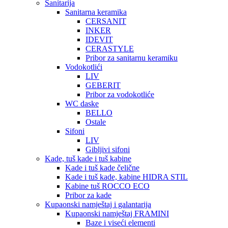
Sanitarija
Sanitarna keramika
CERSANIT
INKER
IDEVIT
CERASTYLE
Pribor za sanitarnu keramiku
Vodokotlići
LIV
GEBERIT
Pribor za vodokotliće
WC daske
BELLO
Ostale
Sifoni
LIV
Gibljivi sifoni
Kade, tuš kade i tuš kabine
Kade i tuš kade čelične
Kade i tuš kade, kabine HIDRA STIL
Kabine tuš ROCCO ECO
Pribor za kade
Kupaonski namještaj i galantarija
Kupaonski namještaj FRAMINI
Baze i viseći elementi