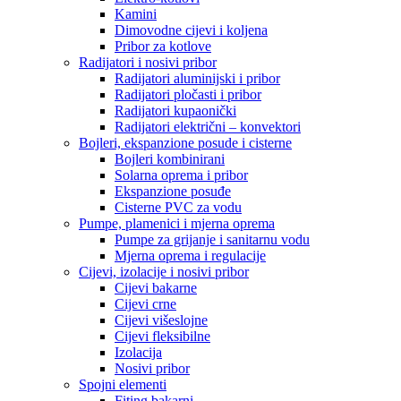
Kamini
Dimovodne cijevi i koljena
Pribor za kotlove
Radijatori i nosivi pribor
Radijatori aluminijski i pribor
Radijatori pločasti i pribor
Radijatori kupaonički
Radijatori električni – konvektori
Bojleri, ekspanzione posude i cisterne
Bojleri kombinirani
Solarna oprema i pribor
Ekspanzione posuđe
Cisterne PVC za vodu
Pumpe, plamenici i mjerna oprema
Pumpe za grijanje i sanitarnu vodu
Mjerna oprema i regulacije
Cijevi, izolacije i nosivi pribor
Cijevi bakarne
Cijevi crne
Cijevi višeslojne
Cijevi fleksibilne
Izolacija
Nosivi pribor
Spojni elementi
Fiting bakarni