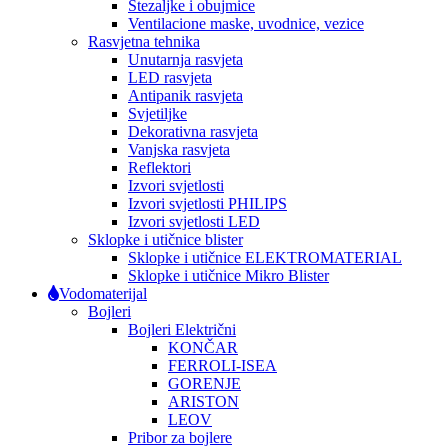
Stezaljke i obujmice
Ventilacione maske, uvodnice, vezice
Rasvjetna tehnika
Unutarnja rasvjeta
LED rasvjeta
Antipanik rasvjeta
Svjetiljke
Dekorativna rasvjeta
Vanjska rasvjeta
Reflektori
Izvori svjetlosti
Izvori svjetlosti PHILIPS
Izvori svjetlosti LED
Sklopke i utičnice blister
Sklopke i utičnice ELEKTROMATERIAL
Sklopke i utičnice Mikro Blister
Vodomaterijal
Bojleri
Bojleri Električni
KONČAR
FERROLI-ISEA
GORENJE
ARISTON
LEOV
Pribor za bojlere