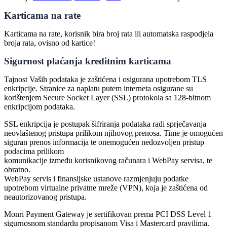
Karticama na rate
Karticama na rate, korisnik bira broj rata ili automatska raspodjela
broja rata, ovisno od kartice!
Sigurnost plaćanja kreditnim karticama
Tajnost Vaših podataka je zaštićena i osigurana upotrebom TLS
enkripcije. Stranice za naplatu putem interneta osigurane su
korištenjem Secure Socket Layer (SSL) protokola sa 128-bitnom
enkripcijom podataka.
SSL enkripcija je postupak šifriranja podataka radi sprječavanja
neovlaštenog pristupa prilikom njihovog prenosa. Time je omogućen
siguran prenos informacija te onemogućen nedozvoljen pristup
podacima prilikom
komunikacije između korisnikovog računara i WebPay servisa, te
obratno.
WebPay servis i finansijske ustanove razmjenjuju podatke
upotrebom virtualne privatne mreže (VPN), koja je zaštićena od
neautorizovanog pristupa.
Monri Payment Gateway je sertifikovan prema PCI DSS Level 1
sigurnosnom standardu propisanom Visa i Mastercard pravilima.