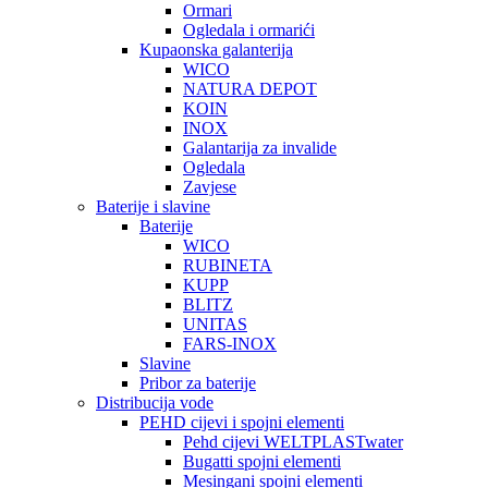
Ormari
Ogledala i ormarići
Kupaonska galanterija
WICO
NATURA DEPOT
KOIN
INOX
Galantarija za invalide
Ogledala
Zavjese
Baterije i slavine
Baterije
WICO
RUBINETA
KUPP
BLITZ
UNITAS
FARS-INOX
Slavine
Pribor za baterije
Distribucija vode
PEHD cijevi i spojni elementi
Pehd cijevi WELTPLASTwater
Bugatti spojni elementi
Mesingani spojni elementi