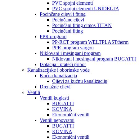
PVC spojni elementi
PVC spojni elementi UNIDELTA
Pocinčane cijevi i fiting
Pocinčane cijevi
Pocinčani fiting cimos TITAN
Pocinčani fiting
PPR program
PP-RCT program WELTPLASTtherm
PPR program vargon
Niklovani i mesingani program
Niklovani i mesingani program BUGATTI
Izolacija i prateći pribor
Kanalizacijske i oborinske vode
Kućna kanalizacija
Cijevi za kućnu kanalizaciju
Drenažne cijevi
Ventili
Ventili kuglasti
BUGATTI
KOVINA
Ekonomični ventili
Ventili nepovratni
BUGATTI
KOVINA
Ekonomični ventili