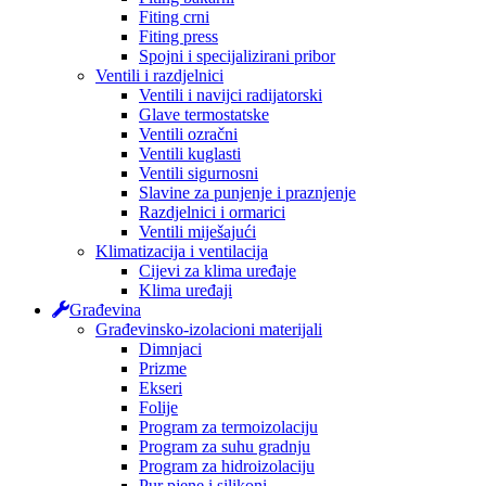
Fiting crni
Fiting press
Spojni i specijalizirani pribor
Ventili i razdjelnici
Ventili i navijci radijatorski
Glave termostatske
Ventili ozračni
Ventili kuglasti
Ventili sigurnosni
Slavine za punjenje i praznjenje
Razdjelnici i ormarici
Ventili miješajući
Klimatizacija i ventilacija
Cijevi za klima uređaje
Klima uređaji
Građevina
Građevinsko-izolacioni materijali
Dimnjaci
Prizme
Ekseri
Folije
Program za termoizolaciju
Program za suhu gradnju
Program za hidroizolaciju
Pur pjene i silikoni