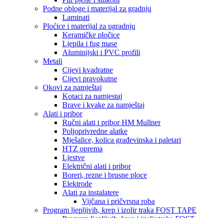
Podne obloge i materijal za gradnju
Laminati
Ploćice i materijal za ugradnju
Keramičke pločice
Ljepila i fug mase
Aluminijski i PVC profili
Metali
Cijevi kvadratne
Cijevi pravokutne
Okovi za namještaj
Kotaci za namjestaj
Brave i kvake za namještaj
Alati i pribor
Ručni alati i pribor HM Mullner
Poljoprivredne alatke
Mješalice, kolica građevinska i paletari
HTZ oprema
Ljestve
Električni alati i pribor
Boreri, rezne i brusne ploce
Elektrode
Alati za instalatere
Vijčana i pričvrsna roba
Program ljepljivih, krep i izolir traka FOST TAPE