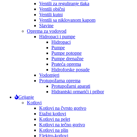
Ventili za reguliranje tlaka
Ventili obični
Ventili kutni
Ventili sa niklovanom kapom
Slavine
Oprema za vodovod
Hidropaci i pumpe
Hidropaci
Pumpe
Pumpe potopne
Pumpe drenažne
Prateća oprema
Hidroforske posude
Vodomjeri
Protupožarna oprema
Protupožarni aparati
Hidrantski ormarići i pribor
Grijanje
Kotlovi
Kotlovi na čvrsto gorivo
Etažni kotlovi
Kotlovi na pelet
Kotlovi na tečno gorivo
Kotlovi na plin
Elektro-kotlovi