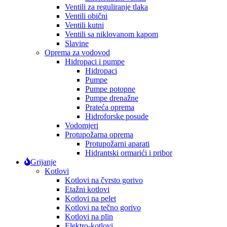
Ventili za reguliranje tlaka
Ventili obični
Ventili kutni
Ventili sa niklovanom kapom
Slavine
Oprema za vodovod
Hidropaci i pumpe
Hidropaci
Pumpe
Pumpe potopne
Pumpe drenažne
Prateća oprema
Hidroforske posude
Vodomjeri
Protupožarna oprema
Protupožarni aparati
Hidrantski ormarići i pribor
Grijanje
Kotlovi
Kotlovi na čvrsto gorivo
Etažni kotlovi
Kotlovi na pelet
Kotlovi na tečno gorivo
Kotlovi na plin
Elektro-kotlovi