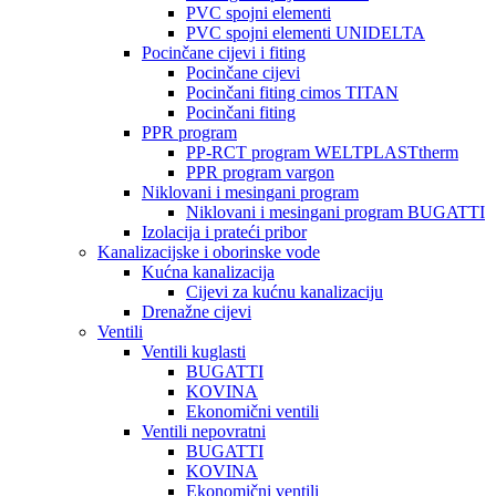
PVC spojni elementi
PVC spojni elementi UNIDELTA
Pocinčane cijevi i fiting
Pocinčane cijevi
Pocinčani fiting cimos TITAN
Pocinčani fiting
PPR program
PP-RCT program WELTPLASTtherm
PPR program vargon
Niklovani i mesingani program
Niklovani i mesingani program BUGATTI
Izolacija i prateći pribor
Kanalizacijske i oborinske vode
Kućna kanalizacija
Cijevi za kućnu kanalizaciju
Drenažne cijevi
Ventili
Ventili kuglasti
BUGATTI
KOVINA
Ekonomični ventili
Ventili nepovratni
BUGATTI
KOVINA
Ekonomični ventili