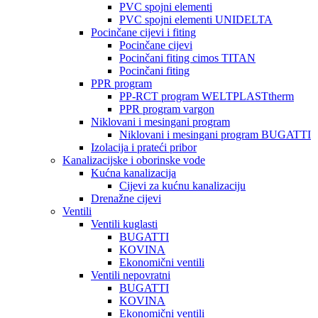
PVC spojni elementi
PVC spojni elementi UNIDELTA
Pocinčane cijevi i fiting
Pocinčane cijevi
Pocinčani fiting cimos TITAN
Pocinčani fiting
PPR program
PP-RCT program WELTPLASTtherm
PPR program vargon
Niklovani i mesingani program
Niklovani i mesingani program BUGATTI
Izolacija i prateći pribor
Kanalizacijske i oborinske vode
Kućna kanalizacija
Cijevi za kućnu kanalizaciju
Drenažne cijevi
Ventili
Ventili kuglasti
BUGATTI
KOVINA
Ekonomični ventili
Ventili nepovratni
BUGATTI
KOVINA
Ekonomični ventili