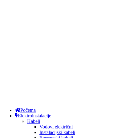
Početna
Elektroinstalacije
Kabeli
Vodovi električni
Instalacijski kabeli
Energetski kabeli