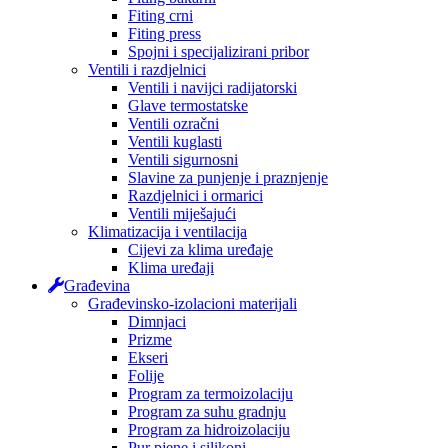
Fiting crni
Fiting press
Spojni i specijalizirani pribor
Ventili i razdjelnici
Ventili i navijci radijatorski
Glave termostatske
Ventili ozračni
Ventili kuglasti
Ventili sigurnosni
Slavine za punjenje i praznjenje
Razdjelnici i ormarici
Ventili miješajući
Klimatizacija i ventilacija
Cijevi za klima uređaje
Klima uređaji
Građevina
Građevinsko-izolacioni materijali
Dimnjaci
Prizme
Ekseri
Folije
Program za termoizolaciju
Program za suhu gradnju
Program za hidroizolaciju
Pur pjene i silikoni