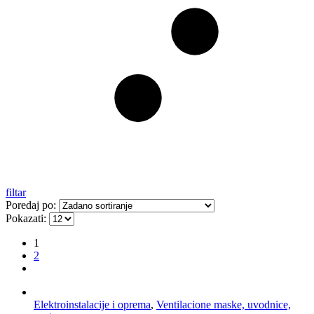
filtar
Poredaj po:
Pokazati:
1
2
Elektroinstalacije i oprema
,
Ventilacione maske, uvodnice,