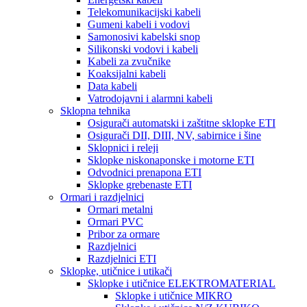
Telekomunikacijski kabeli
Gumeni kabeli i vodovi
Samonosivi kabelski snop
Silikonski vodovi i kabeli
Kabeli za zvučnike
Koaksijalni kabeli
Data kabeli
Vatrodojavni i alarmni kabeli
Sklopna tehnika
Osigurači automatski i zaštitne sklopke ETI
Osigurači DII, DIII, NV, sabirnice i šine
Sklopnici i releji
Sklopke niskonaponske i motorne ETI
Odvodnici prenapona ETI
Sklopke grebenaste ETI
Ormari i razdjelnici
Ormari metalni
Ormari PVC
Pribor za ormare
Razdjelnici
Razdjelnici ETI
Sklopke, utičnice i utikači
Sklopke i utičnice ELEKTROMATERIAL
Sklopke i utičnice MIKRO