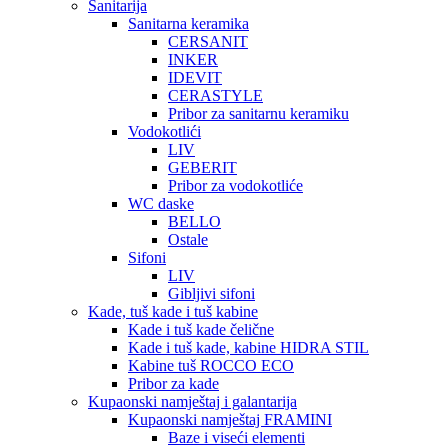
Sanitarija
Sanitarna keramika
CERSANIT
INKER
IDEVIT
CERASTYLE
Pribor za sanitarnu keramiku
Vodokotlići
LIV
GEBERIT
Pribor za vodokotliće
WC daske
BELLO
Ostale
Sifoni
LIV
Gibljivi sifoni
Kade, tuš kade i tuš kabine
Kade i tuš kade čelične
Kade i tuš kade, kabine HIDRA STIL
Kabine tuš ROCCO ECO
Pribor za kade
Kupaonski namještaj i galantarija
Kupaonski namještaj FRAMINI
Baze i viseći elementi