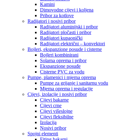
Kamini
Dimovodne cijevi i koljena
Pribor za kotlove
Radijatori i nosivi pribor
Radijatori aluminijski i pribor
Radijatori pločasti i pribor
Radijatori kupaonički
Radijatori električni – konvektori
Bojleri, ekspanzione posude i cisterne
Bojleri kombinirani
Solarna oprema i pribor
Ekspanzione posuđe
Cisterne PVC za vodu
Pumpe, plamenici i mjerna oprema
Pumpe za grijanje i sanitarnu vodu
Mjerna oprema i regulacije
Cijevi, izolacije i nosivi pribor
Cijevi bakarne
Cijevi crne
Cijevi višeslojne
Cijevi fleksibilne
Izolacija
Nosivi pribor
Spojni elementi
Fiting bakarni