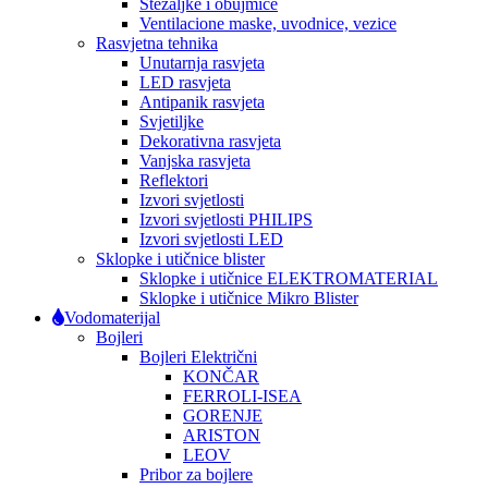
Stezaljke i obujmice
Ventilacione maske, uvodnice, vezice
Rasvjetna tehnika
Unutarnja rasvjeta
LED rasvjeta
Antipanik rasvjeta
Svjetiljke
Dekorativna rasvjeta
Vanjska rasvjeta
Reflektori
Izvori svjetlosti
Izvori svjetlosti PHILIPS
Izvori svjetlosti LED
Sklopke i utičnice blister
Sklopke i utičnice ELEKTROMATERIAL
Sklopke i utičnice Mikro Blister
Vodomaterijal
Bojleri
Bojleri Električni
KONČAR
FERROLI-ISEA
GORENJE
ARISTON
LEOV
Pribor za bojlere