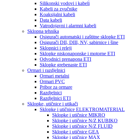
Silikonski vodovi i kabeli
Kabeli za zvučnike
Koaksijalni kabeli
Data kabeli
Vatrodojavni i alarmni kabeli
Sklopna tehnika
Osigurači automatski i zaštitne sklopke ETI
Osigurači DII, DIII, NV, sabirnice i šine
Sklopnici i releji
Sklopke niskonaponske i motorne ETI
Odvodnici prenapona ETI
Sklopke grebenaste ETI
Ormari i razdjelnici
Ormari metalni
Ormari PVC
Pribor za ormare
Razdjelnici
Razdjelnici ETI
Sklopke, utičnice i utikači
Sklopke i utičnice ELEKTROMATERIAL
Sklopke i utičnice MIKRO
Sklopke i utičnice N/Z KUBIKO
Sklopke i utičnice N/Z FLUID
Sklopke i utičnice GEA
Sklopke i utičnice MAX