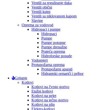
Ventili za reguliranje tlaka
Ventili obični
Ventili kutni
Ventili sa niklovanom kapom
Slavine
Oprema za vodovod
Hidropaci i pumpe
Hidropaci
Pumpe
Pumpe potopne
Pumpe drenažne
Prateća oprema
Hidroforske posude
Vodomjeri
Protupožarna oprema
Protupožarni aparati
Hidrantski ormarići i pribor
Grijanje
Kotlovi
Kotlovi na čvrsto gorivo
Etažni kotlovi
Kotlovi na pelet
Kotlovi na tečno gorivo
Kotlovi na plin
Elektro-kotlovi