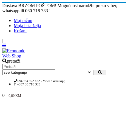
Dostava BRZOM POŠTOM! Mogućnost narudžbi preko viber,
whatsapp ili 030 718 333 !
|
Moj račun
Moja lista želja
Košara
|
pretraži
+387 63 992 852 - Viber / Whatsapp
T: +387 30 718 333
0
0,00
KM