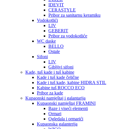
IDEVIT
CERASTYLE
Pribor za sanitarnu keramiku
Vodokotlići
LIV
GEBERIT
Pribor za vodokotliće
WC daske
BELLO
Ostale
Sifoni
LIV
Gibljivi sifoni
Kade, tuš kade i tuš kabine
Kade i tuš kade čelične
Kade i tuš kade, kabine HIDRA STIL
Kabine tuš ROCCO ECO
Pribor za kade
Kupaonski namještaj i galantarija
Kupaonski namještaj FRAMINI
Baze i viseći elementi
Ormari
Ogledala i ormarići
Kupaonska galanterija