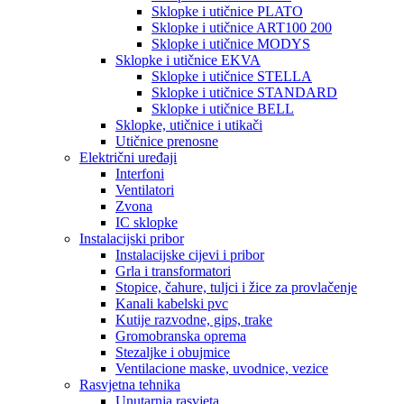
Sklopke i utičnice PLATO
Sklopke i utičnice ART100 200
Sklopke i utičnice MODYS
Sklopke i utičnice EKVA
Sklopke i utičnice STELLA
Sklopke i utičnice STANDARD
Sklopke i utičnice BELL
Sklopke, utičnice i utikači
Utičnice prenosne
Električni uređaji
Interfoni
Ventilatori
Zvona
IC sklopke
Instalacijski pribor
Instalacijske cijevi i pribor
Grla i transformatori
Stopice, čahure, tuljci i žice za provlačenje
Kanali kabelski pvc
Kutije razvodne, gips, trake
Gromobranska oprema
Stezaljke i obujmice
Ventilacione maske, uvodnice, vezice
Rasvjetna tehnika
Unutarnja rasvjeta