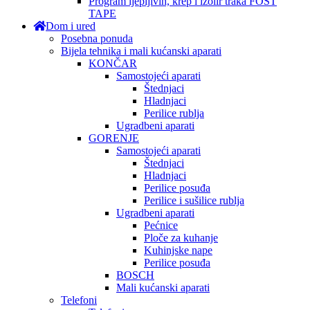
Program ljepljivih, krep i izolir traka FOST
TAPE
Dom i ured
Posebna ponuda
Bijela tehnika i mali kućanski aparati
KONČAR
Samostojeći aparati
Štednjaci
Hladnjaci
Perilice rublja
Ugradbeni aparati
GORENJE
Samostojeći aparati
Štednjaci
Hladnjaci
Perilice posuđa
Perilice i sušilice rublja
Ugradbeni aparati
Pećnice
Ploče za kuhanje
Kuhinjske nape
Perilice posuđa
BOSCH
Mali kućanski aparati
Telefoni