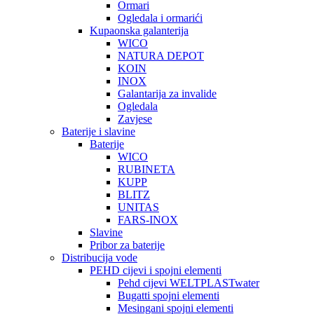
Ormari
Ogledala i ormarići
Kupaonska galanterija
WICO
NATURA DEPOT
KOIN
INOX
Galantarija za invalide
Ogledala
Zavjese
Baterije i slavine
Baterije
WICO
RUBINETA
KUPP
BLITZ
UNITAS
FARS-INOX
Slavine
Pribor za baterije
Distribucija vode
PEHD cijevi i spojni elementi
Pehd cijevi WELTPLASTwater
Bugatti spojni elementi
Mesingani spojni elementi