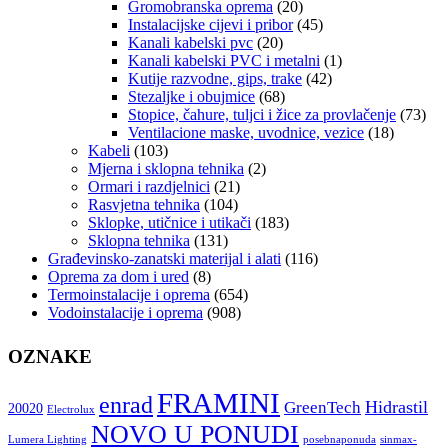
Gromobranska oprema
(20)
Instalacijske cijevi i pribor
(45)
Kanali kabelski pvc
(20)
Kanali kabelski PVC i metalni
(1)
Kutije razvodne, gips, trake
(42)
Stezaljke i obujmice
(68)
Stopice, čahure, tuljci i žice za provlačenje
(73)
Ventilacione maske, uvodnice, vezice
(18)
Kabeli
(103)
Mjerna i sklopna tehnika
(2)
Ormari i razdjelnici
(21)
Rasvjetna tehnika
(104)
Sklopke, utičnice i utikači
(183)
Sklopna tehnika
(131)
Građevinsko-zanatski materijal i alati
(116)
Oprema za dom i ured
(8)
Termoinstalacije i oprema
(654)
Vodoinstalacije i oprema
(908)
OZNAKE
FRAMINI
enrad
Hidrastil
GreenTech
20020
Electrolux
NOVO U PONUDI
Lumera Lighting
posebnaponuda
sinmax-