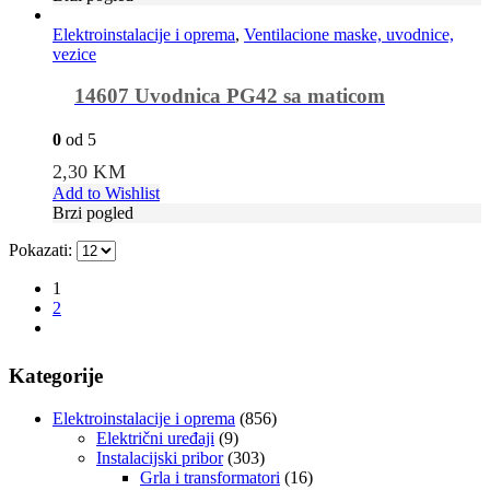
Elektroinstalacije i oprema
,
Ventilacione maske, uvodnice,
vezice
14607 Uvodnica PG42 sa maticom
0
od 5
2,30
KM
Add to Wishlist
Brzi pogled
Pokazati:
1
2
Kategorije
Elektroinstalacije i oprema
(856)
Električni uređaji
(9)
Instalacijski pribor
(303)
Grla i transformatori
(16)