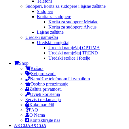
Telefoni
Sudoperi, korita za sudopere i lajsne zaštitne
Sudoperi
Korita za sudopere
Korita za sudopere Metalac
Korita za sudopere Alveus
Lajsne zaštitne
Uredski namještaj
Uredski namještaj
Uredski namještaj OPTIMA
Uredski namještaj TREND
Uredski stolice i fotelje
Shop
Košara
Svi proizvodi
Narudžbe telefonom ili e-mailom
Osobno preuzimanje
Zaštita privatnosti
Uvjeti korištenja
Servis i reklamacija
Kako naručiti
FAQ
O Nama
Kontaktirajte nas
AKCIJA
AKCIJA