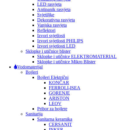
LED rasvjeta
Antipanik rasvjeta
Svjetiljke
Dekorativna rasvjeta
Vanjska rasvjeta
Reflektori
Izvori svjetlosti
Izvori svjetlosti PHILIPS
Izvori svjetlosti LED
Sklopke i utičnice blister
Sklopke i utičnice ELEKTROMATERIAL
Sklopke i utičnice Mikro Blister
Vodomaterijal
Bojleri
Bojleri Električni
KONČAR
FERROLI-ISEA
GORENJE
ARISTON
LEOV
Pribor za bojlere
Sanitarija
Sanitarna keramika
CERSANIT
INKER