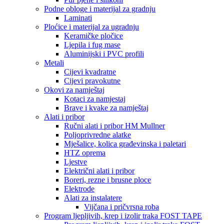
Podne obloge i materijal za gradnju
Laminati
Ploćice i materijal za ugradnju
Keramičke pločice
Ljepila i fug mase
Aluminijski i PVC profili
Metali
Cijevi kvadratne
Cijevi pravokutne
Okovi za namještaj
Kotaci za namjestaj
Brave i kvake za namještaj
Alati i pribor
Ručni alati i pribor HM Mullner
Poljoprivredne alatke
Mješalice, kolica građevinska i paletari
HTZ oprema
Ljestve
Električni alati i pribor
Boreri, rezne i brusne ploce
Elektrode
Alati za instalatere
Vijčana i pričvrsna roba
Program ljepljivih, krep i izolir traka FOST TAPE