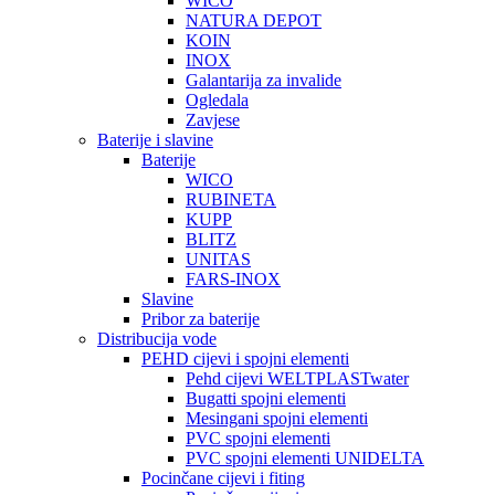
WICO
NATURA DEPOT
KOIN
INOX
Galantarija za invalide
Ogledala
Zavjese
Baterije i slavine
Baterije
WICO
RUBINETA
KUPP
BLITZ
UNITAS
FARS-INOX
Slavine
Pribor za baterije
Distribucija vode
PEHD cijevi i spojni elementi
Pehd cijevi WELTPLASTwater
Bugatti spojni elementi
Mesingani spojni elementi
PVC spojni elementi
PVC spojni elementi UNIDELTA
Pocinčane cijevi i fiting