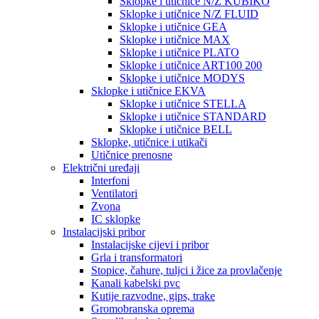
Sklopke i utičnice N/Z KUBIKO
Sklopke i utičnice N/Z FLUID
Sklopke i utičnice GEA
Sklopke i utičnice MAX
Sklopke i utičnice PLATO
Sklopke i utičnice ART100 200
Sklopke i utičnice MODYS
Sklopke i utičnice EKVA
Sklopke i utičnice STELLA
Sklopke i utičnice STANDARD
Sklopke i utičnice BELL
Sklopke, utičnice i utikači
Utičnice prenosne
Električni uređaji
Interfoni
Ventilatori
Zvona
IC sklopke
Instalacijski pribor
Instalacijske cijevi i pribor
Grla i transformatori
Stopice, čahure, tuljci i žice za provlačenje
Kanali kabelski pvc
Kutije razvodne, gips, trake
Gromobranska oprema