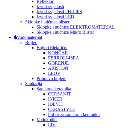
Reflektori
Izvori svjetlosti
Izvori svjetlosti PHILIPS
Izvori svjetlosti LED
Sklopke i utičnice blister
Sklopke i utičnice ELEKTROMATERIAL
Sklopke i utičnice Mikro Blister
Vodomaterijal
Bojleri
Bojleri Električni
KONČAR
FERROLI-ISEA
GORENJE
ARISTON
LEOV
Pribor za bojlere
Sanitarija
Sanitarna keramika
CERSANIT
INKER
IDEVIT
CERASTYLE
Pribor za sanitarnu keramiku
Vodokotlići
LIV