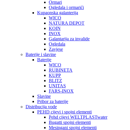
Ormari
Ogledala i ormarići
Kupaonska galanterija
WICO
NATURA DEPOT
KOIN
INOX
Galantarija za invalide
Ogledala
Zavjese
Baterije i slavine
Baterije
WICO
RUBINETA
KUPP
BLITZ
UNITAS
FARS-INOX
Slavine
Pribor za baterije
Distribucija vode
PEHD cijevi i spojni elementi
Pehd cijevi WELTPLASTwater
Bugatti spojni elementi
Mesingani spojni elementi