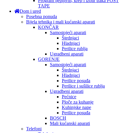
Program ljepljivih, krep i izolir traka FOST
TAPE
Dom i ured
Posebna ponuda
Bijela tehnika i mali kućanski aparati
KONČAR
Samostojeći aparati
Štednjaci
Hladnjaci
Perilice rublja
Ugradbeni aparati
GORENJE
Samostojeći aparati
Štednjaci
Hladnjaci
Perilice posuđa
Perilice i sušilice rublja
Ugradbeni aparati
Pećnice
Ploče za kuhanje
Kuhinjske nape
Perilice posuđa
BOSCH
Mali kućanski aparati
Telefoni