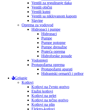
Ventili za reguliranje tlaka
Ventili obični
Ventili kutni
Ventili sa niklovanom kapom
Slavine
Oprema za vodovod
Hidropaci i pumpe
Hidropaci
Pumpe
Pumpe potopne
Pumpe drenažne
Prateća oprema
Hidroforske posude
Vodomjeri
Protupožarna oprema
Protupožarni aparati
Hidrantski ormarići i pribor
Grijanje
Kotlovi
Kotlovi na čvrsto gorivo
Etažni kotlovi
Kotlovi na pelet
Kotlovi na tečno gorivo
Kotlovi na plin
Elektro-kotlovi