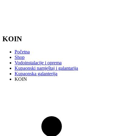
KOIN
Početna
Shop
Vodoinstalacije i oprema
Kupaonski namještaj i galantarija
Kupaonska galanterija
KOIN