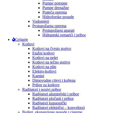
Pumpe potopne
Pumpe drenažne
Prateća oprema
Hidroforske posude
Vodomjeri
Protupožarna oprema
Protupožarni aparati
Hidrantski ormarići i pribor
Grijanje
Kotlovi
Kotlovi na čvrsto gorivo
Etažni kotlovi
Kotlovi na pelet
Kotlovi na tečno gorivo
Kotlovi na plin
Elektro-kotlovi
Kamini
Dimovodne cijevi i koljena
Pribor za kotlove
Radijatori i nosivi pribor
Radijatori aluminijski i pribor
Radijatori pločasti i pribor
Radijatori kupaonički
Radijatori električni – konvektori
Bojleri, ekspanzione posude i cisterne