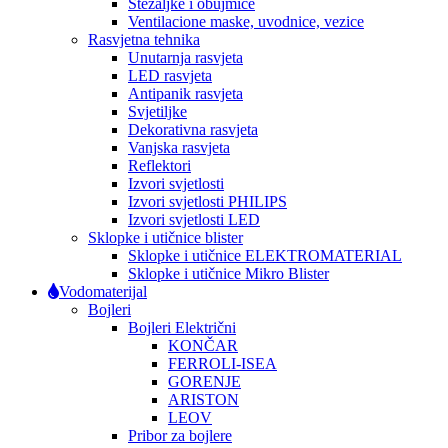
Stezaljke i obujmice
Ventilacione maske, uvodnice, vezice
Rasvjetna tehnika
Unutarnja rasvjeta
LED rasvjeta
Antipanik rasvjeta
Svjetiljke
Dekorativna rasvjeta
Vanjska rasvjeta
Reflektori
Izvori svjetlosti
Izvori svjetlosti PHILIPS
Izvori svjetlosti LED
Sklopke i utičnice blister
Sklopke i utičnice ELEKTROMATERIAL
Sklopke i utičnice Mikro Blister
Vodomaterijal
Bojleri
Bojleri Električni
KONČAR
FERROLI-ISEA
GORENJE
ARISTON
LEOV
Pribor za bojlere