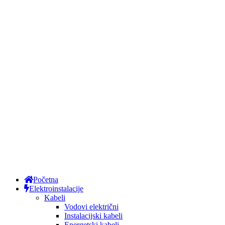
Početna
Elektroinstalacije
Kabeli
Vodovi električni
Instalacijski kabeli
Energetski kabeli