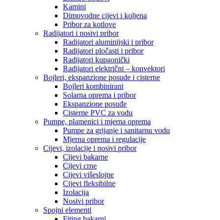
Kamini
Dimovodne cijevi i koljena
Pribor za kotlove
Radijatori i nosivi pribor
Radijatori aluminijski i pribor
Radijatori pločasti i pribor
Radijatori kupaonički
Radijatori električni – konvektori
Bojleri, ekspanzione posude i cisterne
Bojleri kombinirani
Solarna oprema i pribor
Ekspanzione posuđe
Cisterne PVC za vodu
Pumpe, plamenici i mjerna oprema
Pumpe za grijanje i sanitarnu vodu
Mjerna oprema i regulacije
Cijevi, izolacije i nosivi pribor
Cijevi bakarne
Cijevi crne
Cijevi višeslojne
Cijevi fleksibilne
Izolacija
Nosivi pribor
Spojni elementi
Fiting bakarni