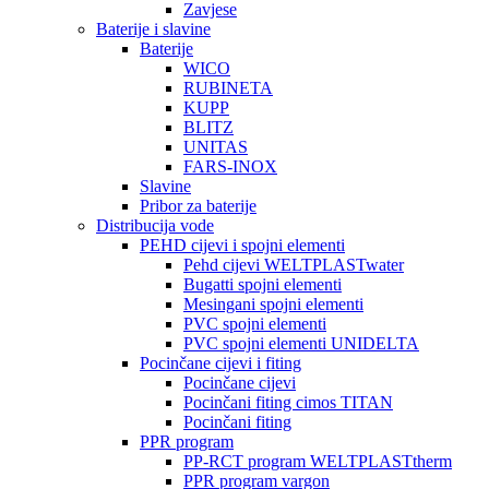
Zavjese
Baterije i slavine
Baterije
WICO
RUBINETA
KUPP
BLITZ
UNITAS
FARS-INOX
Slavine
Pribor za baterije
Distribucija vode
PEHD cijevi i spojni elementi
Pehd cijevi WELTPLASTwater
Bugatti spojni elementi
Mesingani spojni elementi
PVC spojni elementi
PVC spojni elementi UNIDELTA
Pocinčane cijevi i fiting
Pocinčane cijevi
Pocinčani fiting cimos TITAN
Pocinčani fiting
PPR program
PP-RCT program WELTPLASTtherm
PPR program vargon