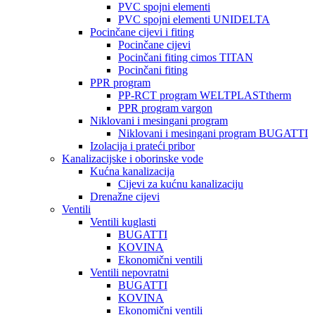
PVC spojni elementi
PVC spojni elementi UNIDELTA
Pocinčane cijevi i fiting
Pocinčane cijevi
Pocinčani fiting cimos TITAN
Pocinčani fiting
PPR program
PP-RCT program WELTPLASTtherm
PPR program vargon
Niklovani i mesingani program
Niklovani i mesingani program BUGATTI
Izolacija i prateći pribor
Kanalizacijske i oborinske vode
Kućna kanalizacija
Cijevi za kućnu kanalizaciju
Drenažne cijevi
Ventili
Ventili kuglasti
BUGATTI
KOVINA
Ekonomični ventili
Ventili nepovratni
BUGATTI
KOVINA
Ekonomični ventili