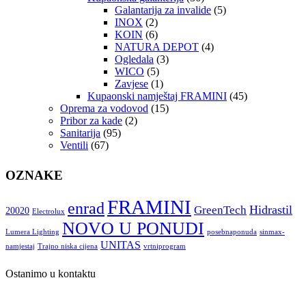
Galantarija za invalide
(5)
INOX
(2)
KOIN
(6)
NATURA DEPOT
(4)
Ogledala
(3)
WICO
(5)
Zavjese
(1)
Kupaonski namještaj FRAMINI
(45)
Oprema za vodovod
(15)
Pribor za kade
(2)
Sanitarija
(95)
Ventili
(67)
OZNAKE
FRAMINI
enrad
Hidrastil
GreenTech
20020
Electrolux
NOVO U PONUDI
Lumera Lighting
posebnaponuda
sinmax-
UNITAS
namjestaj
Trajno niska cijena
vrtniprogram
Ostanimo u kontaktu