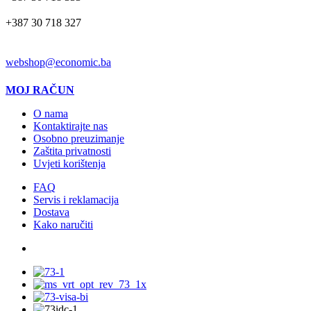
+387 30 718 327
EMAIL
webshop@economic.ba
MOJ RAČUN
O nama
Kontaktirajte nas
Osobno preuzimanje
Zaštita privatnosti
Uvjeti korištenja
FAQ
Servis i reklamacija
Dostava
Kako naručiti