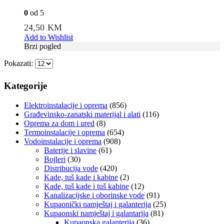
0
od 5
24,50
KM
Add to Wishlist
Brzi pogled
Pokazati:
Kategorije
Elektroinstalacije i oprema
(856)
Građevinsko-zanatski materijal i alati
(116)
Oprema za dom i ured
(8)
Termoinstalacije i oprema
(654)
Vodoinstalacije i oprema
(908)
Baterije i slavine
(61)
Bojleri
(30)
Distribucija vode
(420)
Kade, tuš kade i kabine
(2)
Kade, tuš kade i tuš kabine
(12)
Kanalizacijske i oborinske vode
(91)
Kupaonički namještaj i galanterija
(25)
Kupaonski namještaj i galantarija
(81)
Kupaonska galanterija
(36)