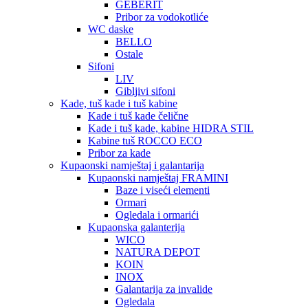
GEBERIT
Pribor za vodokotliće
WC daske
BELLO
Ostale
Sifoni
LIV
Gibljivi sifoni
Kade, tuš kade i tuš kabine
Kade i tuš kade čelične
Kade i tuš kade, kabine HIDRA STIL
Kabine tuš ROCCO ECO
Pribor za kade
Kupaonski namještaj i galantarija
Kupaonski namještaj FRAMINI
Baze i viseći elementi
Ormari
Ogledala i ormarići
Kupaonska galanterija
WICO
NATURA DEPOT
KOIN
INOX
Galantarija za invalide
Ogledala