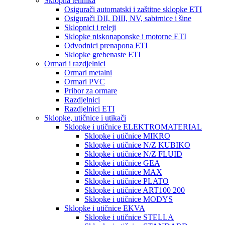
Sklopna tehnika
Osigurači automatski i zaštitne sklopke ETI
Osigurači DII, DIII, NV, sabirnice i šine
Sklopnici i releji
Sklopke niskonaponske i motorne ETI
Odvodnici prenapona ETI
Sklopke grebenaste ETI
Ormari i razdjelnici
Ormari metalni
Ormari PVC
Pribor za ormare
Razdjelnici
Razdjelnici ETI
Sklopke, utičnice i utikači
Sklopke i utičnice ELEKTROMATERIAL
Sklopke i utičnice MIKRO
Sklopke i utičnice N/Z KUBIKO
Sklopke i utičnice N/Z FLUID
Sklopke i utičnice GEA
Sklopke i utičnice MAX
Sklopke i utičnice PLATO
Sklopke i utičnice ART100 200
Sklopke i utičnice MODYS
Sklopke i utičnice EKVA
Sklopke i utičnice STELLA