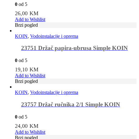
0
od 5
26,00
KM
Add to Wishlist
Brzi pogled
KOIN
,
Vodoinstalacije i oprema
23751 Držač papira-ubrusa Simple KOIN
0
od 5
19,10
KM
Add to Wishlist
Brzi pogled
KOIN
,
Vodoinstalacije i oprema
23757 Držač ručnika 2/1 Simple KOIN
0
od 5
24,00
KM
Add to Wishlist
Brzi pogled