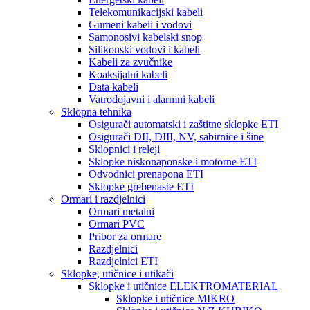
Telekomunikacijski kabeli
Gumeni kabeli i vodovi
Samonosivi kabelski snop
Silikonski vodovi i kabeli
Kabeli za zvučnike
Koaksijalni kabeli
Data kabeli
Vatrodojavni i alarmni kabeli
Sklopna tehnika
Osigurači automatski i zaštitne sklopke ETI
Osigurači DII, DIII, NV, sabirnice i šine
Sklopnici i releji
Sklopke niskonaponske i motorne ETI
Odvodnici prenapona ETI
Sklopke grebenaste ETI
Ormari i razdjelnici
Ormari metalni
Ormari PVC
Pribor za ormare
Razdjelnici
Razdjelnici ETI
Sklopke, utičnice i utikači
Sklopke i utičnice ELEKTROMATERIAL
Sklopke i utičnice MIKRO