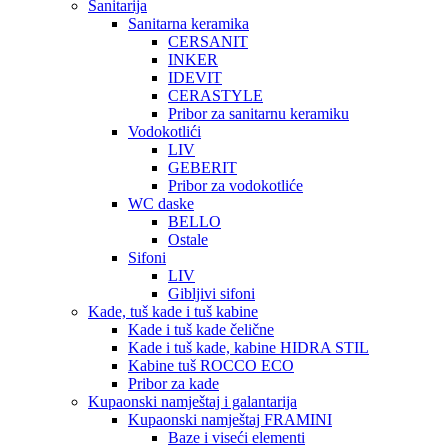
Sanitarija
Sanitarna keramika
CERSANIT
INKER
IDEVIT
CERASTYLE
Pribor za sanitarnu keramiku
Vodokotlići
LIV
GEBERIT
Pribor za vodokotliće
WC daske
BELLO
Ostale
Sifoni
LIV
Gibljivi sifoni
Kade, tuš kade i tuš kabine
Kade i tuš kade čelične
Kade i tuš kade, kabine HIDRA STIL
Kabine tuš ROCCO ECO
Pribor za kade
Kupaonski namještaj i galantarija
Kupaonski namještaj FRAMINI
Baze i viseći elementi