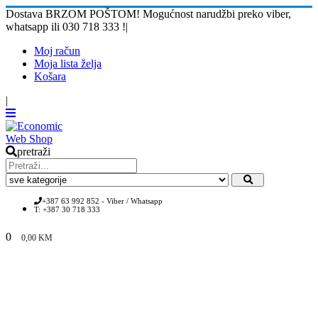
Dostava BRZOM POŠTOM! Mogućnost narudžbi preko viber,
whatsapp ili 030 718 333 !
|
Moj račun
Moja lista želja
Košara
|
pretraži
+387 63 992 852 - Viber / Whatsapp
T: +387 30 718 333
0
0,00
KM