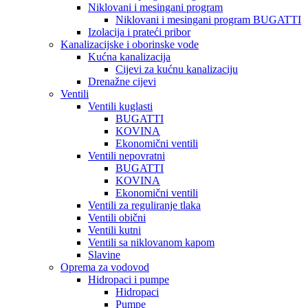
Niklovani i mesingani program
Niklovani i mesingani program BUGATTI
Izolacija i prateći pribor
Kanalizacijske i oborinske vode
Kućna kanalizacija
Cijevi za kućnu kanalizaciju
Drenažne cijevi
Ventili
Ventili kuglasti
BUGATTI
KOVINA
Ekonomični ventili
Ventili nepovratni
BUGATTI
KOVINA
Ekonomični ventili
Ventili za reguliranje tlaka
Ventili obični
Ventili kutni
Ventili sa niklovanom kapom
Slavine
Oprema za vodovod
Hidropaci i pumpe
Hidropaci
Pumpe