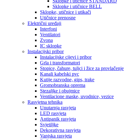
Sklopke i utičnice STANDARD
Sklopke i utičnice BELL
Sklopke, utičnice i utikači
Utičnice prenosne
Električni uređaji
Interfoni
Ventilatori
Zvona
IC sklopke
Instalacijski pribor
Instalacijske cijevi i pribor
Grla i transformatori
Stopice, čahure, tuljci i žice za provlačenje
Kanali kabelski pvc
Kutije razvodne, gips, trake
Gromobranska oprema
Stezaljke i obujmice
Ventilacione maske, uvodnice, vezice
Rasvjetna tehnika
Unutarnja rasvjeta
LED rasvjeta
Antipanik rasvjeta
Svjetiljke
Dekorativna rasvjeta
Vanjska rasvjeta