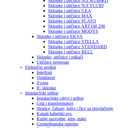
Sklopke i utičnice N/Z KUBIKO
Sklopke i utičnice N/Z FLUID
Sklopke i utičnice GEA
Sklopke i utičnice MAX
Sklopke i utičnice PLATO
Sklopke i utičnice ART100 200
Sklopke i utičnice MODYS
Sklopke i utičnice EKVA
Sklopke i utičnice STELLA
Sklopke i utičnice STANDARD
Sklopke i utičnice BELL
Sklopke, utičnice i utikači
Utičnice prenosne
Električni uređaji
Interfoni
Ventilatori
Zvona
IC sklopke
Instalacijski pribor
Instalacijske cijevi i pribor
Grla i transformatori
Stopice, čahure, tuljci i žice za provlačenje
Kanali kabelski pvc
Kutije razvodne, gips, trake
Gromobranska oprema