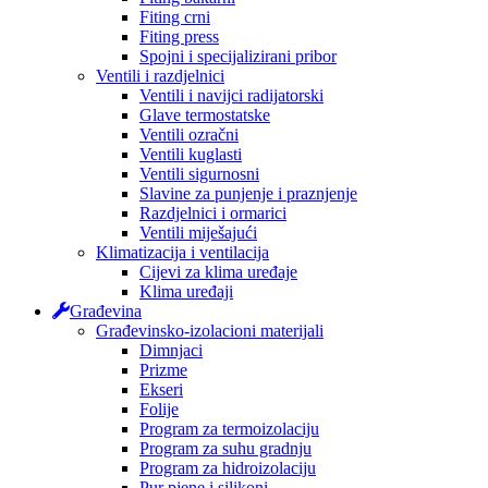
Fiting crni
Fiting press
Spojni i specijalizirani pribor
Ventili i razdjelnici
Ventili i navijci radijatorski
Glave termostatske
Ventili ozračni
Ventili kuglasti
Ventili sigurnosni
Slavine za punjenje i praznjenje
Razdjelnici i ormarici
Ventili miješajući
Klimatizacija i ventilacija
Cijevi za klima uređaje
Klima uređaji
Građevina
Građevinsko-izolacioni materijali
Dimnjaci
Prizme
Ekseri
Folije
Program za termoizolaciju
Program za suhu gradnju
Program za hidroizolaciju
Pur pjene i silikoni