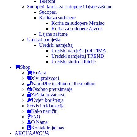
Telefoni
Sudoperi, korita za sudopere i lajsne zaštitne
Sudoperi
Korita za sudopere
Korita za sudopere Metalac
Korita za sudopere Alveus
Lajsne zaštitne
Uredski namještaj
Uredski namještaj
Uredski namještaj OPTIMA
Uredski namještaj TREND
Uredski stolice i fotelje
Shop
Košara
Svi proizvodi
Narudžbe telefonom ili e-mailom
Osobno preuzimanje
Zaštita privatnosti
Uvjeti korištenja
Servis i reklamacija
Kako naručiti
FAQ
O Nama
Kontaktirajte nas
AKCIJA
AKCIJA