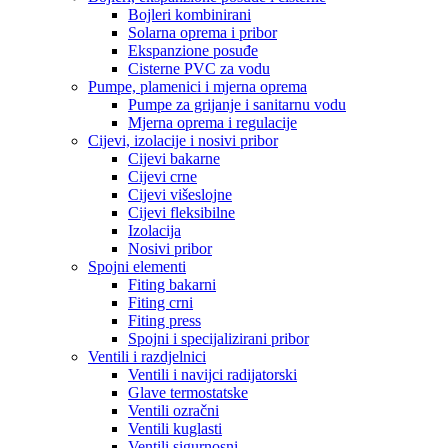
Bojleri kombinirani
Solarna oprema i pribor
Ekspanzione posuđe
Cisterne PVC za vodu
Pumpe, plamenici i mjerna oprema
Pumpe za grijanje i sanitarnu vodu
Mjerna oprema i regulacije
Cijevi, izolacije i nosivi pribor
Cijevi bakarne
Cijevi crne
Cijevi višeslojne
Cijevi fleksibilne
Izolacija
Nosivi pribor
Spojni elementi
Fiting bakarni
Fiting crni
Fiting press
Spojni i specijalizirani pribor
Ventili i razdjelnici
Ventili i navijci radijatorski
Glave termostatske
Ventili ozračni
Ventili kuglasti
Ventili sigurnosni