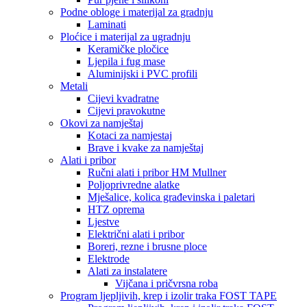
Podne obloge i materijal za gradnju
Laminati
Ploćice i materijal za ugradnju
Keramičke pločice
Ljepila i fug mase
Aluminijski i PVC profili
Metali
Cijevi kvadratne
Cijevi pravokutne
Okovi za namještaj
Kotaci za namjestaj
Brave i kvake za namještaj
Alati i pribor
Ručni alati i pribor HM Mullner
Poljoprivredne alatke
Mješalice, kolica građevinska i paletari
HTZ oprema
Ljestve
Električni alati i pribor
Boreri, rezne i brusne ploce
Elektrode
Alati za instalatere
Vijčana i pričvrsna roba
Program ljepljivih, krep i izolir traka FOST TAPE