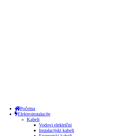
Početna
Elektroinstalacije
Kabeli
Vodovi električni
Instalacijski kabeli
Energetski kabeli