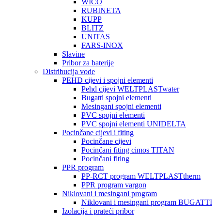
WICO
RUBINETA
KUPP
BLITZ
UNITAS
FARS-INOX
Slavine
Pribor za baterije
Distribucija vode
PEHD cijevi i spojni elementi
Pehd cijevi WELTPLASTwater
Bugatti spojni elementi
Mesingani spojni elementi
PVC spojni elementi
PVC spojni elementi UNIDELTA
Pocinčane cijevi i fiting
Pocinčane cijevi
Pocinčani fiting cimos TITAN
Pocinčani fiting
PPR program
PP-RCT program WELTPLASTtherm
PPR program vargon
Niklovani i mesingani program
Niklovani i mesingani program BUGATTI
Izolacija i prateći pribor