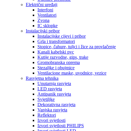
Električni uređaji
Interfoni
Ventilatori
Zvona
IC sklopke
Instalacijski pribor
Instalacijske cijevi i pribor
Grla i transformatori
Stopice, čahure, tuljci i žice za provlačenje
Kanali kabelski pvc
Kutije razvodne, gips, trake
Gromobranska oprema
Stezaljke i obujmice
Ventilacione maske, uvodnice, vezice
Rasvjetna tehnika
Unutarnja rasvjeta
LED rasvjeta
Antipanik rasvjeta
Svjetiljke
Dekorativna rasvjeta
Vanjska rasvjeta
Reflektori
Izvori svjetlosti
Izvori svjetlosti PHILIPS
Izvori svjetlosti LED