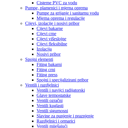
Cisterne PVC za vodu
Pumpe, plamenici i mjerna oprema
Pumpe za grijanje i sanitarnu vodu
Mjerna oprema i regulacije
Cijevi, izolacije i nosivi pribor
Cijevi bakarne
Cijevi crne
Cijevi višeslojne
Cijevi fleksibilne
Izolacija
Nosivi pribor
Spojni elementi
Fiting bakarni
Fiting crni
Fiting press
Spojni i specijalizirani pribor
Ventili i razdjelnici
Ventili i navijci radijatorski
Glave termostatske
Ventili ozračni
Ventili kuglasti
Ventili sigurnosni
Slavine za punjenje i praznjenje
Razdjelnici i ormarici
Ventili miješajući