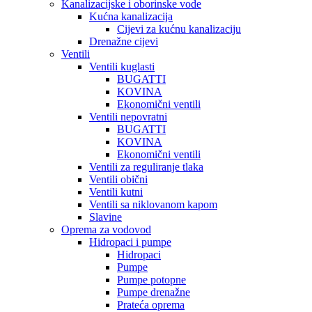
Kanalizacijske i oborinske vode
Kućna kanalizacija
Cijevi za kućnu kanalizaciju
Drenažne cijevi
Ventili
Ventili kuglasti
BUGATTI
KOVINA
Ekonomični ventili
Ventili nepovratni
BUGATTI
KOVINA
Ekonomični ventili
Ventili za reguliranje tlaka
Ventili obični
Ventili kutni
Ventili sa niklovanom kapom
Slavine
Oprema za vodovod
Hidropaci i pumpe
Hidropaci
Pumpe
Pumpe potopne
Pumpe drenažne
Prateća oprema