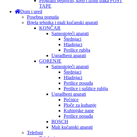
Program ljepljivih, krep i izolir traka FOST
TAPE
Dom i ured
Posebna ponuda
Bijela tehnika i mali kućanski aparati
KONČAR
Samostojeći aparati
Štednjaci
Hladnjaci
Perilice rublja
Ugradbeni aparati
GORENJE
Samostojeći aparati
Štednjaci
Hladnjaci
Perilice posuđa
Perilice i sušilice rublja
Ugradbeni aparati
Pećnice
Ploče za kuhanje
Kuhinjske nape
Perilice posuđa
BOSCH
Mali kućanski aparati
Telefoni