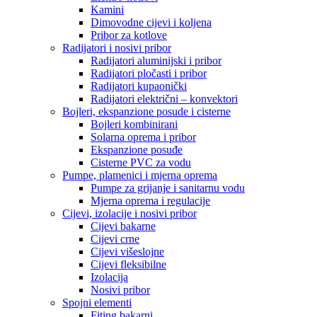
Kamini
Dimovodne cijevi i koljena
Pribor za kotlove
Radijatori i nosivi pribor
Radijatori aluminijski i pribor
Radijatori pločasti i pribor
Radijatori kupaonički
Radijatori električni – konvektori
Bojleri, ekspanzione posude i cisterne
Bojleri kombinirani
Solarna oprema i pribor
Ekspanzione posuđe
Cisterne PVC za vodu
Pumpe, plamenici i mjerna oprema
Pumpe za grijanje i sanitarnu vodu
Mjerna oprema i regulacije
Cijevi, izolacije i nosivi pribor
Cijevi bakarne
Cijevi crne
Cijevi višeslojne
Cijevi fleksibilne
Izolacija
Nosivi pribor
Spojni elementi
Fiting bakarni