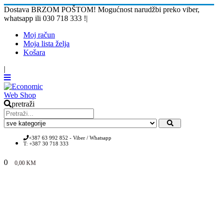
Dostava BRZOM POŠTOM! Mogućnost narudžbi preko viber,
whatsapp ili 030 718 333 !
|
Moj račun
Moja lista želja
Košara
|
pretraži
+387 63 992 852 - Viber / Whatsapp
T: +387 30 718 333
0
0,00
KM