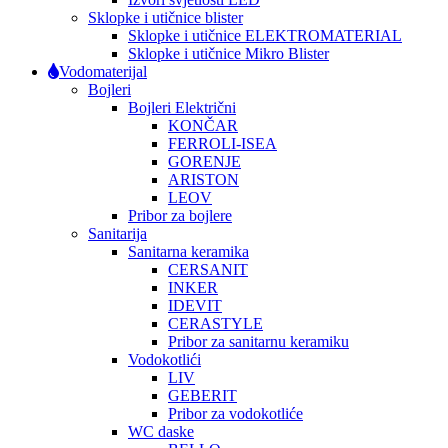
Sklopke i utičnice blister
Sklopke i utičnice ELEKTROMATERIAL
Sklopke i utičnice Mikro Blister
Vodomaterijal
Bojleri
Bojleri Električni
KONČAR
FERROLI-ISEA
GORENJE
ARISTON
LEOV
Pribor za bojlere
Sanitarija
Sanitarna keramika
CERSANIT
INKER
IDEVIT
CERASTYLE
Pribor za sanitarnu keramiku
Vodokotlići
LIV
GEBERIT
Pribor za vodokotliće
WC daske