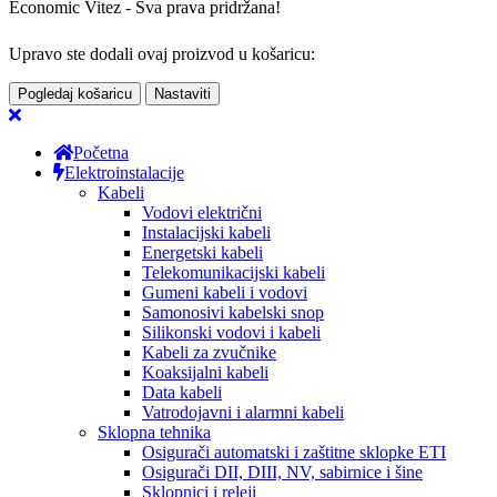
Economic Vitez - Sva prava pridržana!
Upravo ste dodali ovaj proizvod u košaricu:
Pogledaj košaricu
Nastaviti
Početna
Elektroinstalacije
Kabeli
Vodovi električni
Instalacijski kabeli
Energetski kabeli
Telekomunikacijski kabeli
Gumeni kabeli i vodovi
Samonosivi kabelski snop
Silikonski vodovi i kabeli
Kabeli za zvučnike
Koaksijalni kabeli
Data kabeli
Vatrodojavni i alarmni kabeli
Sklopna tehnika
Osigurači automatski i zaštitne sklopke ETI
Osigurači DII, DIII, NV, sabirnice i šine
Sklopnici i releji