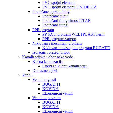
PVC spojni elementi
PVC spojni elementi UNIDELTA
Pocinčane cijevi i fiting
Pocinčane cijevi
Pocinčani fiting cimos TITAN
Pocinčani fiting
PPR program
PP-RCT program WELTPLASTtherm
PPR program vargon
Niklovani i mesingani program
Niklovani i mesingani program BUGATTI
Izolacija i prateći pribor
Kanalizacijske i oborinske vode
Kućna kanalizacija
Cijevi za kućnu kanalizaciju
Drenažne cijevi
Ventili
Ventili kuglasti
BUGATTI
KOVINA
Ekonomični ventili
Ventili nepovratni
BUGATTI
KOVINA
Ekonomični ventili