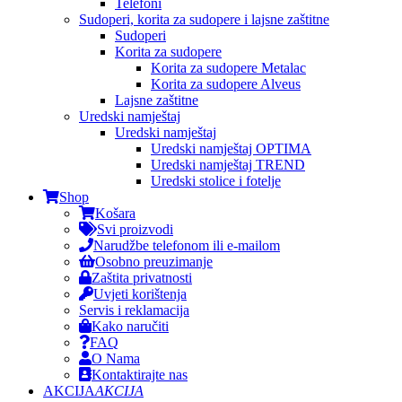
Telefoni
Sudoperi, korita za sudopere i lajsne zaštitne
Sudoperi
Korita za sudopere
Korita za sudopere Metalac
Korita za sudopere Alveus
Lajsne zaštitne
Uredski namještaj
Uredski namještaj
Uredski namještaj OPTIMA
Uredski namještaj TREND
Uredski stolice i fotelje
Shop
Košara
Svi proizvodi
Narudžbe telefonom ili e-mailom
Osobno preuzimanje
Zaštita privatnosti
Uvjeti korištenja
Servis i reklamacija
Kako naručiti
FAQ
O Nama
Kontaktirajte nas
AKCIJA
AKCIJA