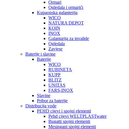
Ormari
Ogledala i ormarići
Kupaonska galanterija
WICO
NATURA DEPOT
KOIN
INOX
Galantarija za invalide
Ogledala
Zavjese
Baterije i slavine
Baterije
WICO
RUBINETA
KUPP
BLITZ
UNITAS
FARS-INOX
Slavine
Pribor za baterije
Distribucija vode
PEHD cijevi i spojni elementi
Pehd cijevi WELTPLASTwater
Bugatti spojni elementi
Mesingani spojni elementi