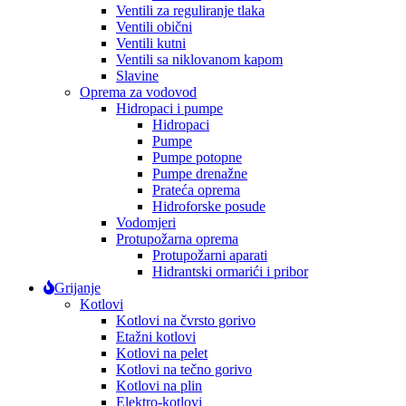
Ventili za reguliranje tlaka
Ventili obični
Ventili kutni
Ventili sa niklovanom kapom
Slavine
Oprema za vodovod
Hidropaci i pumpe
Hidropaci
Pumpe
Pumpe potopne
Pumpe drenažne
Prateća oprema
Hidroforske posude
Vodomjeri
Protupožarna oprema
Protupožarni aparati
Hidrantski ormarići i pribor
Grijanje
Kotlovi
Kotlovi na čvrsto gorivo
Etažni kotlovi
Kotlovi na pelet
Kotlovi na tečno gorivo
Kotlovi na plin
Elektro-kotlovi