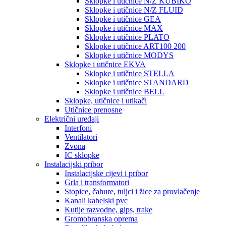
Sklopke i utičnice N/Z KUBIKO
Sklopke i utičnice N/Z FLUID
Sklopke i utičnice GEA
Sklopke i utičnice MAX
Sklopke i utičnice PLATO
Sklopke i utičnice ART100 200
Sklopke i utičnice MODYS
Sklopke i utičnice EKVA
Sklopke i utičnice STELLA
Sklopke i utičnice STANDARD
Sklopke i utičnice BELL
Sklopke, utičnice i utikači
Utičnice prenosne
Električni uređaji
Interfoni
Ventilatori
Zvona
IC sklopke
Instalacijski pribor
Instalacijske cijevi i pribor
Grla i transformatori
Stopice, čahure, tuljci i žice za provlačenje
Kanali kabelski pvc
Kutije razvodne, gips, trake
Gromobranska oprema