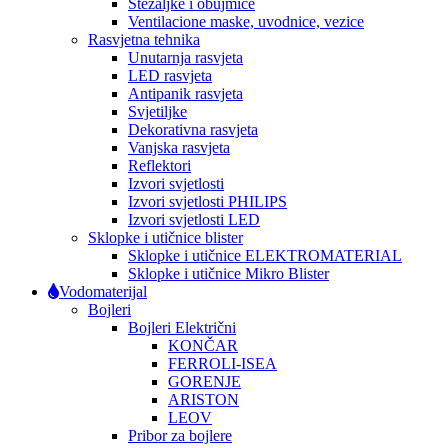
Stezaljke i obujmice
Ventilacione maske, uvodnice, vezice
Rasvjetna tehnika
Unutarnja rasvjeta
LED rasvjeta
Antipanik rasvjeta
Svjetiljke
Dekorativna rasvjeta
Vanjska rasvjeta
Reflektori
Izvori svjetlosti
Izvori svjetlosti PHILIPS
Izvori svjetlosti LED
Sklopke i utičnice blister
Sklopke i utičnice ELEKTROMATERIAL
Sklopke i utičnice Mikro Blister
Vodomaterijal
Bojleri
Bojleri Električni
KONČAR
FERROLI-ISEA
GORENJE
ARISTON
LEOV
Pribor za bojlere