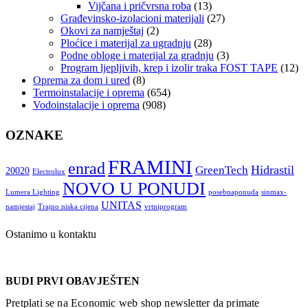
Vijčana i pričvrsna roba
(13)
Građevinsko-izolacioni materijali
(27)
Okovi za namještaj
(2)
Ploćice i materijal za ugradnju
(28)
Podne obloge i materijal za gradnju
(3)
Program ljepljivih, krep i izolir traka FOST TAPE
(12)
Oprema za dom i ured
(8)
Termoinstalacije i oprema
(654)
Vodoinstalacije i oprema
(908)
OZNAKE
FRAMINI
enrad
Hidrastil
GreenTech
20020
Electrolux
NOVO U PONUDI
Lumera Lighting
posebnaponuda
sinmax-
UNITAS
namjestaj
Trajno niska cijena
vrtniprogram
Ostanimo u kontaktu
BUDI PRVI OBAVJEŠTEN
Pretplati se na Economic web shop newsletter da primate