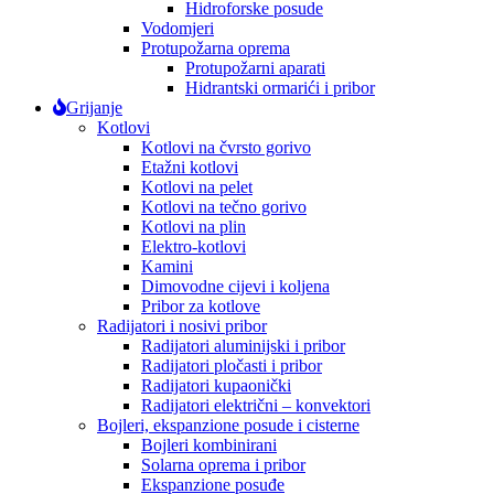
Hidroforske posude
Vodomjeri
Protupožarna oprema
Protupožarni aparati
Hidrantski ormarići i pribor
Grijanje
Kotlovi
Kotlovi na čvrsto gorivo
Etažni kotlovi
Kotlovi na pelet
Kotlovi na tečno gorivo
Kotlovi na plin
Elektro-kotlovi
Kamini
Dimovodne cijevi i koljena
Pribor za kotlove
Radijatori i nosivi pribor
Radijatori aluminijski i pribor
Radijatori pločasti i pribor
Radijatori kupaonički
Radijatori električni – konvektori
Bojleri, ekspanzione posude i cisterne
Bojleri kombinirani
Solarna oprema i pribor
Ekspanzione posuđe