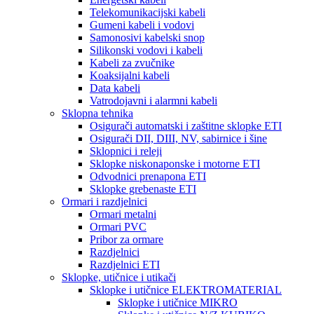
Telekomunikacijski kabeli
Gumeni kabeli i vodovi
Samonosivi kabelski snop
Silikonski vodovi i kabeli
Kabeli za zvučnike
Koaksijalni kabeli
Data kabeli
Vatrodojavni i alarmni kabeli
Sklopna tehnika
Osigurači automatski i zaštitne sklopke ETI
Osigurači DII, DIII, NV, sabirnice i šine
Sklopnici i releji
Sklopke niskonaponske i motorne ETI
Odvodnici prenapona ETI
Sklopke grebenaste ETI
Ormari i razdjelnici
Ormari metalni
Ormari PVC
Pribor za ormare
Razdjelnici
Razdjelnici ETI
Sklopke, utičnice i utikači
Sklopke i utičnice ELEKTROMATERIAL
Sklopke i utičnice MIKRO