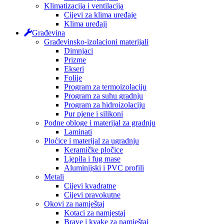
Klimatizacija i ventilacija
Cijevi za klima uređaje
Klima uređaji
Građevina
Građevinsko-izolacioni materijali
Dimnjaci
Prizme
Ekseri
Folije
Program za termoizolaciju
Program za suhu gradnju
Program za hidroizolaciju
Pur pjene i silikoni
Podne obloge i materijal za gradnju
Laminati
Ploćice i materijal za ugradnju
Keramičke pločice
Ljepila i fug mase
Aluminijski i PVC profili
Metali
Cijevi kvadratne
Cijevi pravokutne
Okovi za namještaj
Kotaci za namjestaj
Brave i kvake za namještaj