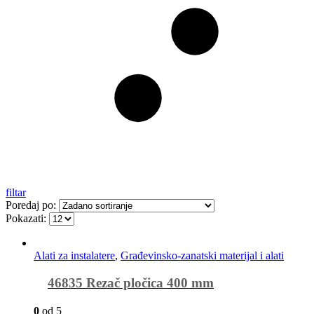
filtar
Poredaj po:
Pokazati:
Alati za instalatere
,
Građevinsko-zanatski materijal i alati
46835 Rezač pločica 400 mm
0
od 5