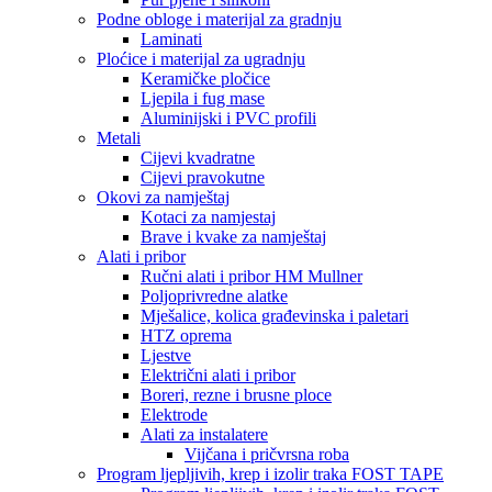
Podne obloge i materijal za gradnju
Laminati
Ploćice i materijal za ugradnju
Keramičke pločice
Ljepila i fug mase
Aluminijski i PVC profili
Metali
Cijevi kvadratne
Cijevi pravokutne
Okovi za namještaj
Kotaci za namjestaj
Brave i kvake za namještaj
Alati i pribor
Ručni alati i pribor HM Mullner
Poljoprivredne alatke
Mješalice, kolica građevinska i paletari
HTZ oprema
Ljestve
Električni alati i pribor
Boreri, rezne i brusne ploce
Elektrode
Alati za instalatere
Vijčana i pričvrsna roba
Program ljepljivih, krep i izolir traka FOST TAPE