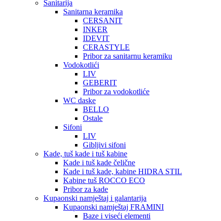
Sanitarija
Sanitarna keramika
CERSANIT
INKER
IDEVIT
CERASTYLE
Pribor za sanitarnu keramiku
Vodokotlići
LIV
GEBERIT
Pribor za vodokotliće
WC daske
BELLO
Ostale
Sifoni
LIV
Gibljivi sifoni
Kade, tuš kade i tuš kabine
Kade i tuš kade čelične
Kade i tuš kade, kabine HIDRA STIL
Kabine tuš ROCCO ECO
Pribor za kade
Kupaonski namještaj i galantarija
Kupaonski namještaj FRAMINI
Baze i viseći elementi