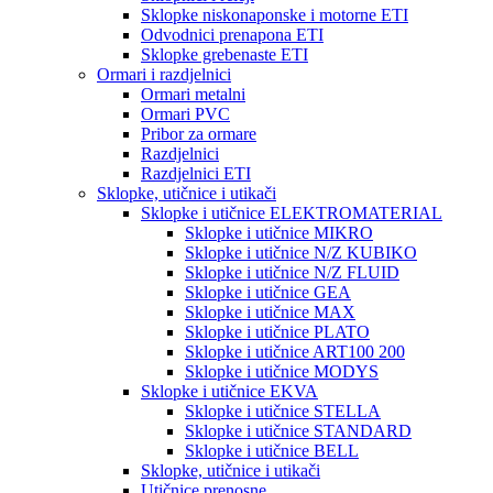
Sklopke niskonaponske i motorne ETI
Odvodnici prenapona ETI
Sklopke grebenaste ETI
Ormari i razdjelnici
Ormari metalni
Ormari PVC
Pribor za ormare
Razdjelnici
Razdjelnici ETI
Sklopke, utičnice i utikači
Sklopke i utičnice ELEKTROMATERIAL
Sklopke i utičnice MIKRO
Sklopke i utičnice N/Z KUBIKO
Sklopke i utičnice N/Z FLUID
Sklopke i utičnice GEA
Sklopke i utičnice MAX
Sklopke i utičnice PLATO
Sklopke i utičnice ART100 200
Sklopke i utičnice MODYS
Sklopke i utičnice EKVA
Sklopke i utičnice STELLA
Sklopke i utičnice STANDARD
Sklopke i utičnice BELL
Sklopke, utičnice i utikači
Utičnice prenosne