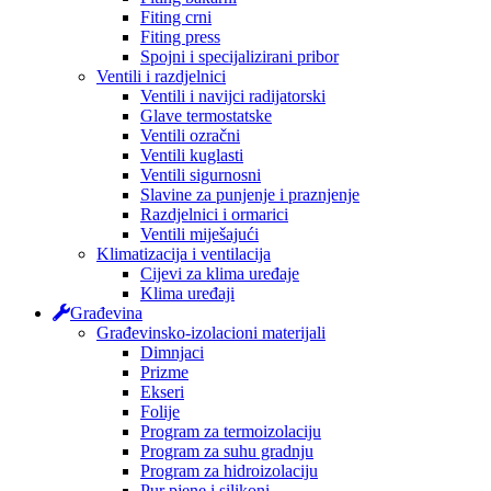
Fiting crni
Fiting press
Spojni i specijalizirani pribor
Ventili i razdjelnici
Ventili i navijci radijatorski
Glave termostatske
Ventili ozračni
Ventili kuglasti
Ventili sigurnosni
Slavine za punjenje i praznjenje
Razdjelnici i ormarici
Ventili miješajući
Klimatizacija i ventilacija
Cijevi za klima uređaje
Klima uređaji
Građevina
Građevinsko-izolacioni materijali
Dimnjaci
Prizme
Ekseri
Folije
Program za termoizolaciju
Program za suhu gradnju
Program za hidroizolaciju
Pur pjene i silikoni