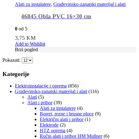
Alati za instalatere
,
Građevinsko-zanatski materijal i alati
46845 Obla PVC 16×30 cm
0
od 5
3,75
KM
Add to Wishlist
Brzi pogled
Pokazati:
Kategorije
Elektroinstalacije i oprema
(856)
Građevinsko-zanatski materijal i alati
(116)
Alati
(5)
Alati i pribor
(39)
Alati za instalatere
(4)
Boreri, rezne i brusne ploce
(9)
Električni alati i pribor
(1)
Elektrode
(2)
HTZ oprema
(4)
Ručni alati i pribor HM Mullner
(6)