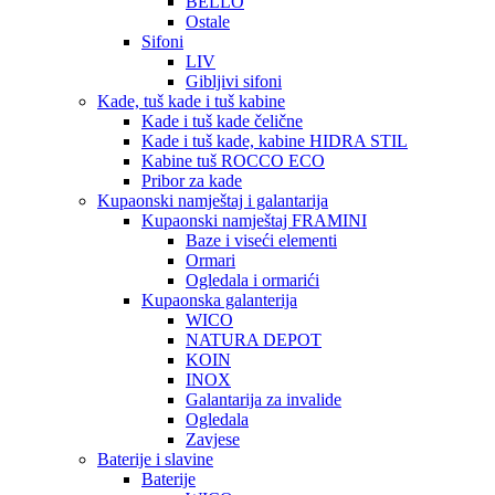
BELLO
Ostale
Sifoni
LIV
Gibljivi sifoni
Kade, tuš kade i tuš kabine
Kade i tuš kade čelične
Kade i tuš kade, kabine HIDRA STIL
Kabine tuš ROCCO ECO
Pribor za kade
Kupaonski namještaj i galantarija
Kupaonski namještaj FRAMINI
Baze i viseći elementi
Ormari
Ogledala i ormarići
Kupaonska galanterija
WICO
NATURA DEPOT
KOIN
INOX
Galantarija za invalide
Ogledala
Zavjese
Baterije i slavine
Baterije