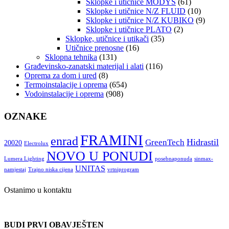
Sklopke i utičnice MODYS
(61)
Sklopke i utičnice N/Z FLUID
(10)
Sklopke i utičnice N/Z KUBIKO
(9)
Sklopke i utičnice PLATO
(2)
Sklopke, utičnice i utikači
(35)
Utičnice prenosne
(16)
Sklopna tehnika
(131)
Građevinsko-zanatski materijal i alati
(116)
Oprema za dom i ured
(8)
Termoinstalacije i oprema
(654)
Vodoinstalacije i oprema
(908)
OZNAKE
FRAMINI
enrad
Hidrastil
GreenTech
20020
Electrolux
NOVO U PONUDI
Lumera Lighting
posebnaponuda
sinmax-
UNITAS
namjestaj
Trajno niska cijena
vrtniprogram
Ostanimo u kontaktu
BUDI PRVI OBAVJEŠTEN