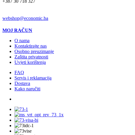
+387 30 718 327
EMAIL
webshop@economic.ba
MOJ RAČUN
O nama
Kontaktirajte nas
Osobno preuzimanje
Zaštita privatnosti
Uvjeti korištenja
FAQ
Servis i reklamacija
Dostava
Kako naručiti