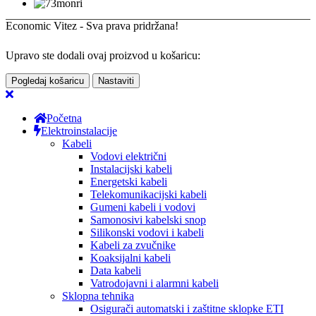
Economic Vitez - Sva prava pridržana!
Upravo ste dodali ovaj proizvod u košaricu:
Pogledaj košaricu
Nastaviti
Početna
Elektroinstalacije
Kabeli
Vodovi električni
Instalacijski kabeli
Energetski kabeli
Telekomunikacijski kabeli
Gumeni kabeli i vodovi
Samonosivi kabelski snop
Silikonski vodovi i kabeli
Kabeli za zvučnike
Koaksijalni kabeli
Data kabeli
Vatrodojavni i alarmni kabeli
Sklopna tehnika
Osigurači automatski i zaštitne sklopke ETI