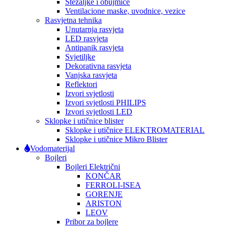
Stezaljke i obujmice
Ventilacione maske, uvodnice, vezice
Rasvjetna tehnika
Unutarnja rasvjeta
LED rasvjeta
Antipanik rasvjeta
Svjetiljke
Dekorativna rasvjeta
Vanjska rasvjeta
Reflektori
Izvori svjetlosti
Izvori svjetlosti PHILIPS
Izvori svjetlosti LED
Sklopke i utičnice blister
Sklopke i utičnice ELEKTROMATERIAL
Sklopke i utičnice Mikro Blister
Vodomaterijal
Bojleri
Bojleri Električni
KONČAR
FERROLI-ISEA
GORENJE
ARISTON
LEOV
Pribor za bojlere