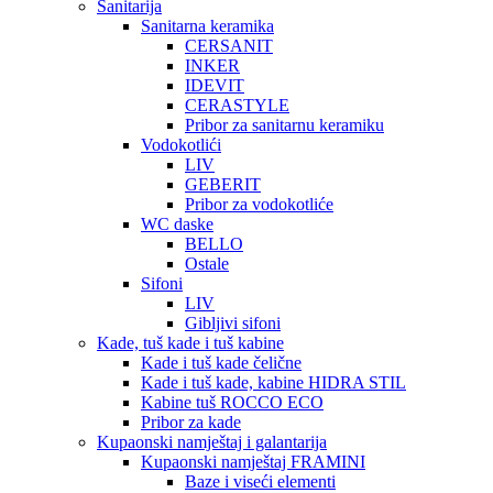
Sanitarija
Sanitarna keramika
CERSANIT
INKER
IDEVIT
CERASTYLE
Pribor za sanitarnu keramiku
Vodokotlići
LIV
GEBERIT
Pribor za vodokotliće
WC daske
BELLO
Ostale
Sifoni
LIV
Gibljivi sifoni
Kade, tuš kade i tuš kabine
Kade i tuš kade čelične
Kade i tuš kade, kabine HIDRA STIL
Kabine tuš ROCCO ECO
Pribor za kade
Kupaonski namještaj i galantarija
Kupaonski namještaj FRAMINI
Baze i viseći elementi