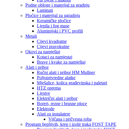
Podne obloge i materijal za gradnju
Laminati
Ploćice i materijal za ugradnju
Keramičke pločice
Ljepila i fug mase
Aluminijski i PVC profili
Metali
Cijevi kvadratne
Cijevi pravokutne
Okovi za namještaj
Kotaci za namjestaj
Brave i kvake za namještaj
Alati i pribor
Ručni alati i pribor HM Mullner
Poljoprivredne alatke
Mješalice, kolica građevinska i paletari
HTZ oprema
Ljestve
Električni alati i pribor
Boreri, rezne i brusne ploce
Elektrode
Alati za instalatere
Vijčana i pričvrsna roba
Program ljepljivih, krep i izolir traka FOST TAPE