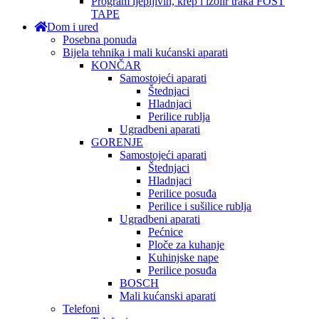
Program ljepljivih, krep i izolir traka FOST
TAPE
Dom i ured
Posebna ponuda
Bijela tehnika i mali kućanski aparati
KONČAR
Samostojeći aparati
Štednjaci
Hladnjaci
Perilice rublja
Ugradbeni aparati
GORENJE
Samostojeći aparati
Štednjaci
Hladnjaci
Perilice posuđa
Perilice i sušilice rublja
Ugradbeni aparati
Pećnice
Ploče za kuhanje
Kuhinjske nape
Perilice posuđa
BOSCH
Mali kućanski aparati
Telefoni