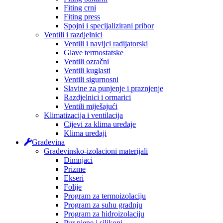
Fiting crni
Fiting press
Spojni i specijalizirani pribor
Ventili i razdjelnici
Ventili i navijci radijatorski
Glave termostatske
Ventili ozračni
Ventili kuglasti
Ventili sigurnosni
Slavine za punjenje i praznjenje
Razdjelnici i ormarici
Ventili miješajući
Klimatizacija i ventilacija
Cijevi za klima uređaje
Klima uređaji
Građevina
Građevinsko-izolacioni materijali
Dimnjaci
Prizme
Ekseri
Folije
Program za termoizolaciju
Program za suhu gradnju
Program za hidroizolaciju
Pur pjene i silikoni