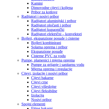
Kamini
Dimovodne cijevi i koljena
Pribor za kotlove
Radijatori i nosivi pribor
Radijatori aluminijski i pribor
Radijatori pločasti i pribor
Radijatori kupaonički
Radijatori električni – konvektori
Bojleri, ekspanzione posude i cisterne
Bojleri kombinirani
Solarna oprema i pribor
Ekspanzione posuđe
Cisterne PVC za vodu
Pumpe, plamenici i mjerna oprema
Pumpe za grijanje i sanitarnu vodu
Mjerna oprema i regulacije
Cijevi, izolacije i nosivi pribor
Cijevi bakarne
Cijevi crne
Cijevi višeslojne
Cijevi fleksibilne
Izolacija
Nosivi pribor
Spojni elementi
Fiting bakarni