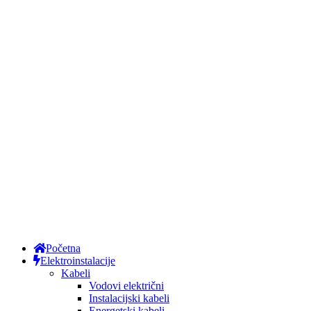
Početna
Elektroinstalacije
Kabeli
Vodovi električni
Instalacijski kabeli
Energetski kabeli