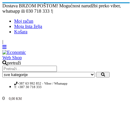
Dostava BRZOM POŠTOM! Mogućnost narudžbi preko viber,
whatsapp ili 030 718 333 !
|
Moj račun
Moja lista želja
Košara
|
pretraži
+387 63 992 852 - Viber / Whatsapp
T: +387 30 718 333
0
0,00
KM