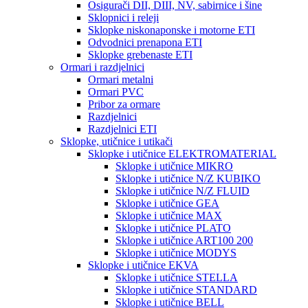
Osigurači DII, DIII, NV, sabirnice i šine
Sklopnici i releji
Sklopke niskonaponske i motorne ETI
Odvodnici prenapona ETI
Sklopke grebenaste ETI
Ormari i razdjelnici
Ormari metalni
Ormari PVC
Pribor za ormare
Razdjelnici
Razdjelnici ETI
Sklopke, utičnice i utikači
Sklopke i utičnice ELEKTROMATERIAL
Sklopke i utičnice MIKRO
Sklopke i utičnice N/Z KUBIKO
Sklopke i utičnice N/Z FLUID
Sklopke i utičnice GEA
Sklopke i utičnice MAX
Sklopke i utičnice PLATO
Sklopke i utičnice ART100 200
Sklopke i utičnice MODYS
Sklopke i utičnice EKVA
Sklopke i utičnice STELLA
Sklopke i utičnice STANDARD
Sklopke i utičnice BELL