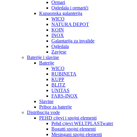
Ormari
Ogledala i ormarići
Kupaonska galanterija
WICO
NATURA DEPOT
KOIN
INOX
Galantarija za invalide
Ogledala
Zavjese
Baterije i slavine
Baterije
WICO
RUBINETA
KUPP
BLITZ
UNITAS
FARS-INOX
Slavine
Pribor za baterije
Distribucija vode
PEHD cijevi i spojni elementi
Pehd cijevi WELTPLASTwater
Bugatti spojni elementi
Mesingani spojni elementi