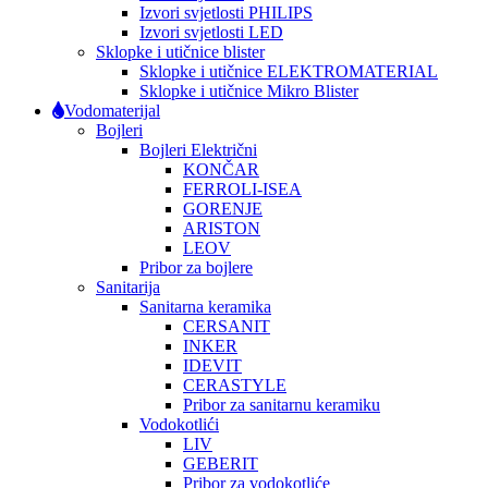
Izvori svjetlosti PHILIPS
Izvori svjetlosti LED
Sklopke i utičnice blister
Sklopke i utičnice ELEKTROMATERIAL
Sklopke i utičnice Mikro Blister
Vodomaterijal
Bojleri
Bojleri Električni
KONČAR
FERROLI-ISEA
GORENJE
ARISTON
LEOV
Pribor za bojlere
Sanitarija
Sanitarna keramika
CERSANIT
INKER
IDEVIT
CERASTYLE
Pribor za sanitarnu keramiku
Vodokotlići
LIV
GEBERIT
Pribor za vodokotliće