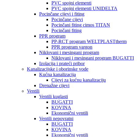
PVC spojni elementi
PVC spojni elementi UNIDELTA
Pocinčane cijevi i fiting
Pocinčane cijevi
Pocinčani fiting cimos TITAN
Pocinčani fiting
PPR program
PP-RCT program WELTPLASTtherm
PPR program vargon
Niklovani i mesingani program
Niklovani i mesingani program BUGATTI
Izolacija i prateći pribor
Kanalizacijske i oborinske vode
Kućna kanalizacija
Cijevi za kućnu kanalizaciju
Drenažne cijevi
Ventili
Ventili kuglasti
BUGATTI
KOVINA
Ekonomični ventili
Ventili nepovratni
BUGATTI
KOVINA
Ekonomični ventili