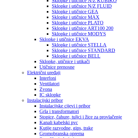
Sklopke i utičnice N/Z KUBIKO
Sklopke i utičnice N/Z FLUID
Sklopke i utičnice GEA
Sklopke i utičnice MAX
Sklopke i utičnice PLATO
Sklopke i utičnice ART100 200
Sklopke i utičnice MODYS
Sklopke i utičnice EKVA
Sklopke i utičnice STELLA
Sklopke i utičnice STANDARD
Sklopke i utičnice BELL
Sklopke, utičnice i utikači
Utičnice prenosne
Električni uređaji
Interfoni
Ventilatori
Zvona
IC sklopke
Instalacijski pribor
Instalacijske cijevi i pribor
Grla i transformatori
Stopice, čahure, tuljci i žice za provlačenje
Kanali kabelski pvc
Kutije razvodne, gips, trake
Gromobranska oprema