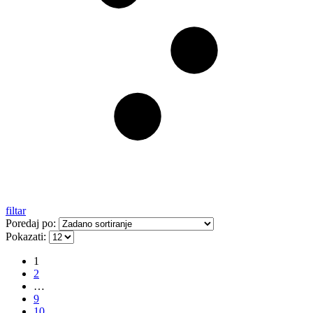
filtar
Poredaj po:
Pokazati:
1
2
…
9
10