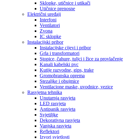
Sklopke, utičnice i utikači
Utičnice prenosne
Električni uređaji
Interfoni
Ventilatori
Zvona
IC sklopke
Instalacijski pribor
Instalacijske cijevi i pribor
Grla i transformatori
Stopice, čahure, tuljci i žice za provlačenje
Kanali kabelski pvc
Kutije razvodne, gips, trake
Gromobranska oprema
Stezaljke i obujmice
Ventilacione maske, uvodnice, vezice
Rasvjetna tehnika
Unutarnja rasvjeta
LED rasvjeta
Antipanik rasvjeta
Svjetiljke
Dekorativna rasvjeta
Vanjska rasvjeta
Reflektori
Izvori svjetlosti