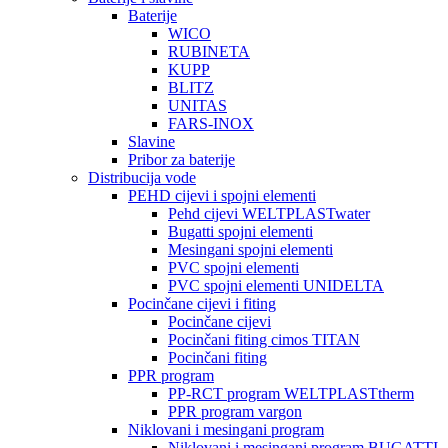
Baterije
WICO
RUBINETA
KUPP
BLITZ
UNITAS
FARS-INOX
Slavine
Pribor za baterije
Distribucija vode
PEHD cijevi i spojni elementi
Pehd cijevi WELTPLASTwater
Bugatti spojni elementi
Mesingani spojni elementi
PVC spojni elementi
PVC spojni elementi UNIDELTA
Pocinčane cijevi i fiting
Pocinčane cijevi
Pocinčani fiting cimos TITAN
Pocinčani fiting
PPR program
PP-RCT program WELTPLASTtherm
PPR program vargon
Niklovani i mesingani program
Niklovani i mesingani program BUGATTI