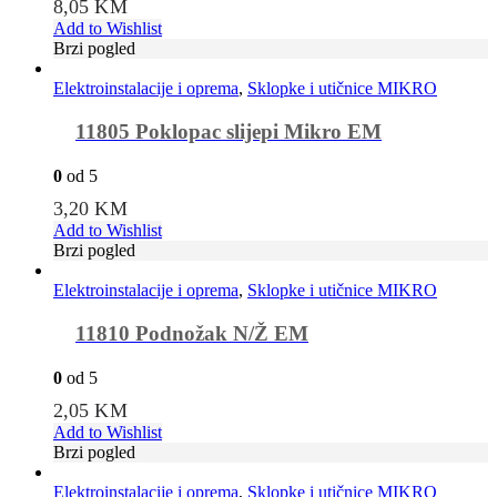
8,05
KM
Add to Wishlist
Brzi pogled
Elektroinstalacije i oprema
,
Sklopke i utičnice MIKRO
11805 Poklopac slijepi Mikro EM
0
od 5
3,20
KM
Add to Wishlist
Brzi pogled
Elektroinstalacije i oprema
,
Sklopke i utičnice MIKRO
11810 Podnožak N/Ž EM
0
od 5
2,05
KM
Add to Wishlist
Brzi pogled
Elektroinstalacije i oprema
,
Sklopke i utičnice MIKRO