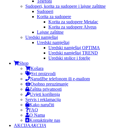
Telefoni
Sudoperi, korita za sudopere i lajsne zaštitne
Sudoperi
Korita za sudopere
Korita za sudopere Metalac
Korita za sudopere Alveus
Lajsne zaštitne
Uredski namještaj
Uredski namještaj
Uredski namještaj OPTIMA
Uredski namještaj TREND
Uredski stolice i fotelje
Shop
Košara
Svi proizvodi
Narudžbe telefonom ili e-mailom
Osobno preuzimanje
Zaštita privatnosti
Uvjeti korištenja
Servis i reklamacija
Kako naručiti
FAQ
O Nama
Kontaktirajte nas
AKCIJA
AKCIJA