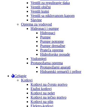
Ventili za reguliranje tlaka
Ventili obični
Ventili kutni
Ventili sa niklovanom kapom
Slavine
Oprema za vodovod
Hidropaci i pumpe
Hidropaci
Pumpe
Pumpe potopne
Pumpe drenažne
Prateća oprema
Hidroforske posude
Vodomjeri
Protupožarna oprema
Protupožarni aparati
Hidrantski ormarići i pribor
Grijanje
Kotlovi
Kotlovi na čvrsto gorivo
Etažni kotlovi
Kotlovi na pelet
Kotlovi na tečno gorivo
Kotlovi na plin
Elektro-kotlovi