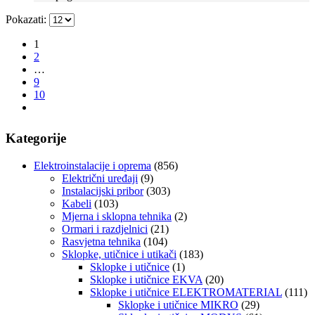
Pokazati:
1
2
…
9
10
Kategorije
Elektroinstalacije i oprema
(856)
Električni uređaji
(9)
Instalacijski pribor
(303)
Kabeli
(103)
Mjerna i sklopna tehnika
(2)
Ormari i razdjelnici
(21)
Rasvjetna tehnika
(104)
Sklopke, utičnice i utikači
(183)
Sklopke i utičnice
(1)
Sklopke i utičnice EKVA
(20)
Sklopke i utičnice ELEKTROMATERIAL
(111)
Sklopke i utičnice MIKRO
(29)