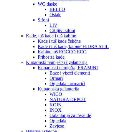
WC daske
BELLO
Ostale
Sifoni
LIV
Gibljivi sifoni
Kade, tuš kade i tuš kabine
Kade i tuš kade čelične
Kade i tuš kade, kabine HIDRA STIL
Kabine tuš ROCCO ECO
Pribor za kade
Kupaonski namještaj i galantarija
Kupaonski namještaj FRAMINI
Baze i viseći elementi
Ormari
Ogledala i ormarići
Kupaonska galanterija
WICO
NATURA DEPOT
KOIN
INOX
Galantarija za invalide
Ogledala
Zavjese
Baterije i slavine