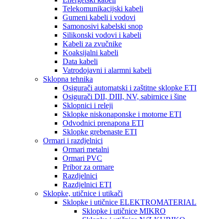
Telekomunikacijski kabeli
Gumeni kabeli i vodovi
Samonosivi kabelski snop
Silikonski vodovi i kabeli
Kabeli za zvučnike
Koaksijalni kabeli
Data kabeli
Vatrodojavni i alarmni kabeli
Sklopna tehnika
Osigurači automatski i zaštitne sklopke ETI
Osigurači DII, DIII, NV, sabirnice i šine
Sklopnici i releji
Sklopke niskonaponske i motorne ETI
Odvodnici prenapona ETI
Sklopke grebenaste ETI
Ormari i razdjelnici
Ormari metalni
Ormari PVC
Pribor za ormare
Razdjelnici
Razdjelnici ETI
Sklopke, utičnice i utikači
Sklopke i utičnice ELEKTROMATERIAL
Sklopke i utičnice MIKRO