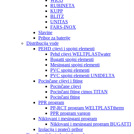
WICO
RUBINETA
KUPP
BLITZ
UNITAS
FARS-INOX
Slavine
Pribor za baterije
Distribucija vode
PEHD cijevi i spojni elementi
Pehd cijevi WELTPLASTwater
Bugatti spojni elementi
Mesingani spojni elementi
PVC spojni elementi
PVC spojni elementi UNIDELTA
Pocinčane cijevi i fiting
Pocinčane cijevi
Pocinčani fiting cimos TITAN
Pocinčani fiting
PPR program
PP-RCT program WELTPLASTtherm
PPR program vargon
Niklovani i mesingani program
Niklovani i mesingani program BUGATTI
Izolacija i prateći pribor