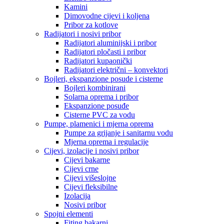
Kamini
Dimovodne cijevi i koljena
Pribor za kotlove
Radijatori i nosivi pribor
Radijatori aluminijski i pribor
Radijatori pločasti i pribor
Radijatori kupaonički
Radijatori električni – konvektori
Bojleri, ekspanzione posude i cisterne
Bojleri kombinirani
Solarna oprema i pribor
Ekspanzione posuđe
Cisterne PVC za vodu
Pumpe, plamenici i mjerna oprema
Pumpe za grijanje i sanitarnu vodu
Mjerna oprema i regulacije
Cijevi, izolacije i nosivi pribor
Cijevi bakarne
Cijevi crne
Cijevi višeslojne
Cijevi fleksibilne
Izolacija
Nosivi pribor
Spojni elementi
Fiting bakarni