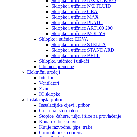
Sklopke i utičnice N/Z KUBIKO
Sklopke i utičnice N/Z FLUID
Sklopke i utičnice GEA
Sklopke i utičnice MAX
Sklopke i utičnice PLATO
Sklopke i utičnice ART100 200
Sklopke i utičnice MODYS
Sklopke i utičnice EKVA
Sklopke i utičnice STELLA
Sklopke i utičnice STANDARD
Sklopke i utičnice BELL
Sklopke, utičnice i utikači
Utičnice prenosne
Električni uređaji
Interfoni
Ventilatori
Zvona
IC sklopke
Instalacijski pribor
Instalacijske cijevi i pribor
Grla i transformatori
Stopice, čahure, tuljci i žice za provlačenje
Kanali kabelski pvc
Kutije razvodne, gips, trake
Gromobranska oprema