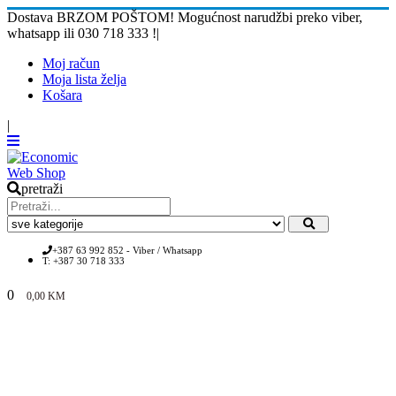
Dostava BRZOM POŠTOM! Mogućnost narudžbi preko viber,
whatsapp ili 030 718 333 !
|
Moj račun
Moja lista želja
Košara
|
pretraži
+387 63 992 852 - Viber / Whatsapp
T: +387 30 718 333
0
0,00
KM