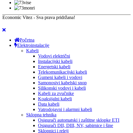
Economic Vitez - Sva prava pridržana!
Početna
Elektroinstalacije
Kabeli
Vodovi električni
Instalacijski kabeli
Energetski kabeli
Telekomunikacijski kabeli
Gumeni kabeli i vodovi
Samonosivi kabelski snop
Silikonski vodovi i kabeli
Kabeli za zvučnike
Koaksijalni kabeli
Data kabeli
Vatrodojavni i alarmni kabeli
Sklopna tehnika
Osigurači automatski i zaštitne sklopke ETI
Osigurači DII, DIII, NV, sabirnice i šine
Sklopnici i releji