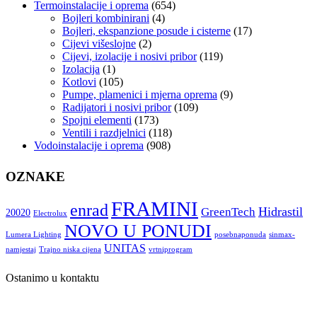
Termoinstalacije i oprema
(654)
Bojleri kombinirani
(4)
Bojleri, ekspanzione posude i cisterne
(17)
Cijevi višeslojne
(2)
Cijevi, izolacije i nosivi pribor
(119)
Izolacija
(1)
Kotlovi
(105)
Pumpe, plamenici i mjerna oprema
(9)
Radijatori i nosivi pribor
(109)
Spojni elementi
(173)
Ventili i razdjelnici
(118)
Vodoinstalacije i oprema
(908)
OZNAKE
FRAMINI
enrad
Hidrastil
GreenTech
20020
Electrolux
NOVO U PONUDI
Lumera Lighting
posebnaponuda
sinmax-
UNITAS
namjestaj
Trajno niska cijena
vrtniprogram
Ostanimo u kontaktu