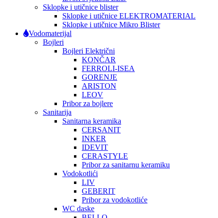
Sklopke i utičnice blister
Sklopke i utičnice ELEKTROMATERIAL
Sklopke i utičnice Mikro Blister
Vodomaterijal
Bojleri
Bojleri Električni
KONČAR
FERROLI-ISEA
GORENJE
ARISTON
LEOV
Pribor za bojlere
Sanitarija
Sanitarna keramika
CERSANIT
INKER
IDEVIT
CERASTYLE
Pribor za sanitarnu keramiku
Vodokotlići
LIV
GEBERIT
Pribor za vodokotliće
WC daske
BELLO