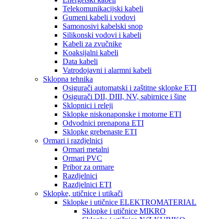
Telekomunikacijski kabeli
Gumeni kabeli i vodovi
Samonosivi kabelski snop
Silikonski vodovi i kabeli
Kabeli za zvučnike
Koaksijalni kabeli
Data kabeli
Vatrodojavni i alarmni kabeli
Sklopna tehnika
Osigurači automatski i zaštitne sklopke ETI
Osigurači DII, DIII, NV, sabirnice i šine
Sklopnici i releji
Sklopke niskonaponske i motorne ETI
Odvodnici prenapona ETI
Sklopke grebenaste ETI
Ormari i razdjelnici
Ormari metalni
Ormari PVC
Pribor za ormare
Razdjelnici
Razdjelnici ETI
Sklopke, utičnice i utikači
Sklopke i utičnice ELEKTROMATERIAL
Sklopke i utičnice MIKRO