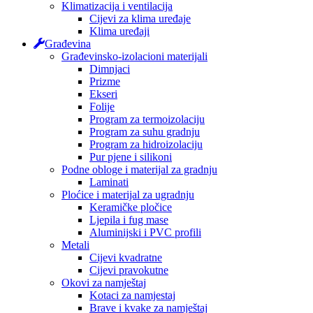
Klimatizacija i ventilacija
Cijevi za klima uređaje
Klima uređaji
Građevina
Građevinsko-izolacioni materijali
Dimnjaci
Prizme
Ekseri
Folije
Program za termoizolaciju
Program za suhu gradnju
Program za hidroizolaciju
Pur pjene i silikoni
Podne obloge i materijal za gradnju
Laminati
Ploćice i materijal za ugradnju
Keramičke pločice
Ljepila i fug mase
Aluminijski i PVC profili
Metali
Cijevi kvadratne
Cijevi pravokutne
Okovi za namještaj
Kotaci za namjestaj
Brave i kvake za namještaj