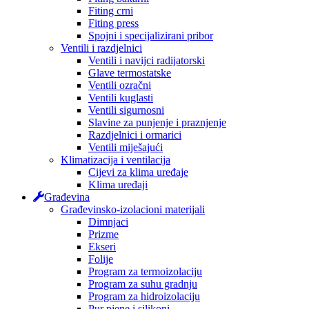
Fiting crni
Fiting press
Spojni i specijalizirani pribor
Ventili i razdjelnici
Ventili i navijci radijatorski
Glave termostatske
Ventili ozračni
Ventili kuglasti
Ventili sigurnosni
Slavine za punjenje i praznjenje
Razdjelnici i ormarici
Ventili miješajući
Klimatizacija i ventilacija
Cijevi za klima uređaje
Klima uređaji
Građevina
Građevinsko-izolacioni materijali
Dimnjaci
Prizme
Ekseri
Folije
Program za termoizolaciju
Program za suhu gradnju
Program za hidroizolaciju
Pur pjene i silikoni