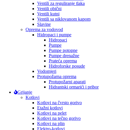
Ventili za reguliranje tlaka
Ventili obični
Ventili kutni
Ventili sa niklovanom kapom
Slavine
Oprema za vodovod
Hidropaci i pumpe
Hidropaci
Pumpe
Pumpe potopne
Pumpe drenažne
Prateća oprema
Hidroforske posude
Vodomjeri
Protupožarna oprema
Protupožarni aparati
Hidrantski ormarići i pribor
Grijanje
Kotlovi
Kotlovi na čvrsto gorivo
Etažni kotlovi
Kotlovi na pelet
Kotlovi na tečno gorivo
Kotlovi na plin
Elektro-kotlovi