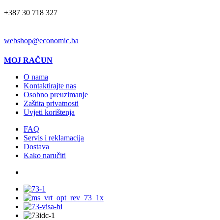
+387 30 718 327
EMAIL
webshop@economic.ba
MOJ RAČUN
O nama
Kontaktirajte nas
Osobno preuzimanje
Zaštita privatnosti
Uvjeti korištenja
FAQ
Servis i reklamacija
Dostava
Kako naručiti