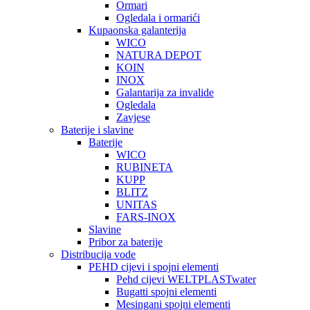
Ormari
Ogledala i ormarići
Kupaonska galanterija
WICO
NATURA DEPOT
KOIN
INOX
Galantarija za invalide
Ogledala
Zavjese
Baterije i slavine
Baterije
WICO
RUBINETA
KUPP
BLITZ
UNITAS
FARS-INOX
Slavine
Pribor za baterije
Distribucija vode
PEHD cijevi i spojni elementi
Pehd cijevi WELTPLASTwater
Bugatti spojni elementi
Mesingani spojni elementi