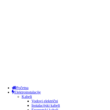
Početna
Elektroinstalacije
Kabeli
Vodovi električni
Instalacijski kabeli
Energetski kabeli