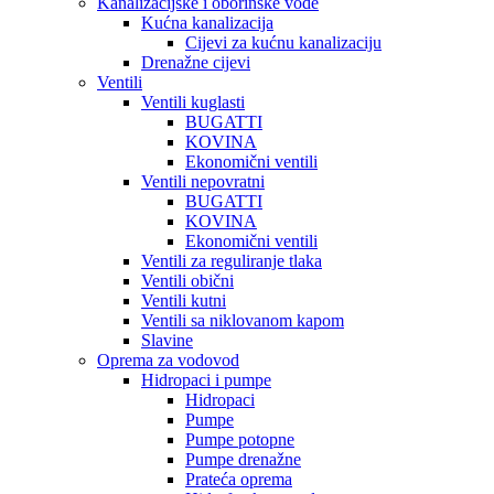
Kanalizacijske i oborinske vode
Kućna kanalizacija
Cijevi za kućnu kanalizaciju
Drenažne cijevi
Ventili
Ventili kuglasti
BUGATTI
KOVINA
Ekonomični ventili
Ventili nepovratni
BUGATTI
KOVINA
Ekonomični ventili
Ventili za reguliranje tlaka
Ventili obični
Ventili kutni
Ventili sa niklovanom kapom
Slavine
Oprema za vodovod
Hidropaci i pumpe
Hidropaci
Pumpe
Pumpe potopne
Pumpe drenažne
Prateća oprema