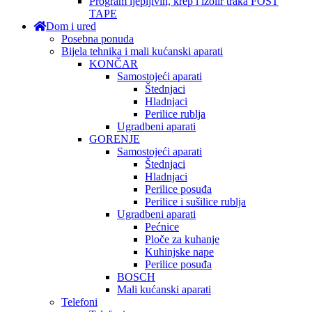
Program ljepljivih, krep i izolir traka FOST
TAPE
Dom i ured
Posebna ponuda
Bijela tehnika i mali kućanski aparati
KONČAR
Samostojeći aparati
Štednjaci
Hladnjaci
Perilice rublja
Ugradbeni aparati
GORENJE
Samostojeći aparati
Štednjaci
Hladnjaci
Perilice posuđa
Perilice i sušilice rublja
Ugradbeni aparati
Pećnice
Ploče za kuhanje
Kuhinjske nape
Perilice posuđa
BOSCH
Mali kućanski aparati
Telefoni