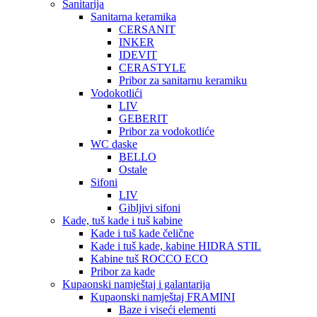
Sanitarija
Sanitarna keramika
CERSANIT
INKER
IDEVIT
CERASTYLE
Pribor za sanitarnu keramiku
Vodokotlići
LIV
GEBERIT
Pribor za vodokotliće
WC daske
BELLO
Ostale
Sifoni
LIV
Gibljivi sifoni
Kade, tuš kade i tuš kabine
Kade i tuš kade čelične
Kade i tuš kade, kabine HIDRA STIL
Kabine tuš ROCCO ECO
Pribor za kade
Kupaonski namještaj i galantarija
Kupaonski namještaj FRAMINI
Baze i viseći elementi