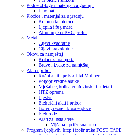
Podne obloge i materijal za gradnju
Laminati
Ploćice i materijal za ugradnju
Keramičke pločice
Ljepila i fug mase
Aluminijski i PVC profili
Metali
Cijevi kvadratne
Cijevi pravokutne
Okovi za namještaj
Kotaci za namjestaj
Brave i kvake za namještaj
Alati i pribor
Ručni alati i pribor HM Mullner
Poljoprivredne alatke
Mješalice, kolica građevinska i paletari
HTZ oprema
Ljestve
Električni alati i pribor
Boreri, rezne i brusne ploce
Elektrode
Alati za instalatere
Vijčana i pričvrsna roba
Program ljepljivih, krep i izolir traka FOST TAPE