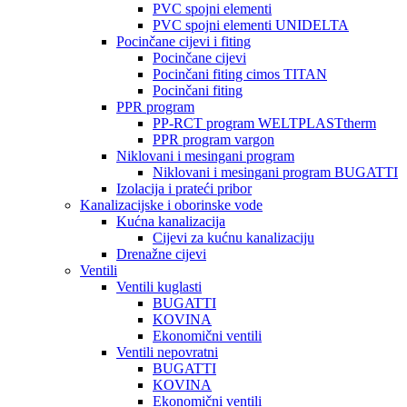
PVC spojni elementi
PVC spojni elementi UNIDELTA
Pocinčane cijevi i fiting
Pocinčane cijevi
Pocinčani fiting cimos TITAN
Pocinčani fiting
PPR program
PP-RCT program WELTPLASTtherm
PPR program vargon
Niklovani i mesingani program
Niklovani i mesingani program BUGATTI
Izolacija i prateći pribor
Kanalizacijske i oborinske vode
Kućna kanalizacija
Cijevi za kućnu kanalizaciju
Drenažne cijevi
Ventili
Ventili kuglasti
BUGATTI
KOVINA
Ekonomični ventili
Ventili nepovratni
BUGATTI
KOVINA
Ekonomični ventili