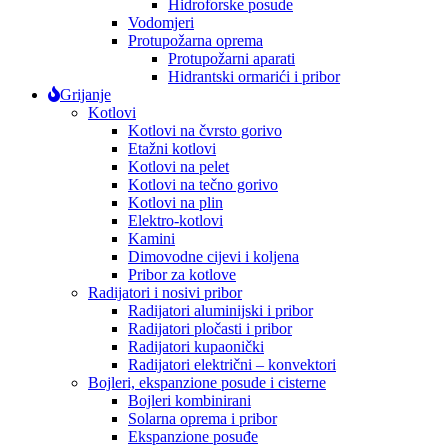
Hidroforske posude
Vodomjeri
Protupožarna oprema
Protupožarni aparati
Hidrantski ormarići i pribor
Grijanje
Kotlovi
Kotlovi na čvrsto gorivo
Etažni kotlovi
Kotlovi na pelet
Kotlovi na tečno gorivo
Kotlovi na plin
Elektro-kotlovi
Kamini
Dimovodne cijevi i koljena
Pribor za kotlove
Radijatori i nosivi pribor
Radijatori aluminijski i pribor
Radijatori pločasti i pribor
Radijatori kupaonički
Radijatori električni – konvektori
Bojleri, ekspanzione posude i cisterne
Bojleri kombinirani
Solarna oprema i pribor
Ekspanzione posuđe