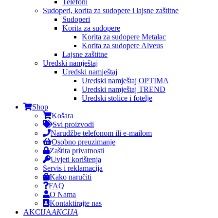
Telefoni
Sudoperi, korita za sudopere i lajsne zaštitne
Sudoperi
Korita za sudopere
Korita za sudopere Metalac
Korita za sudopere Alveus
Lajsne zaštitne
Uredski namještaj
Uredski namještaj
Uredski namještaj OPTIMA
Uredski namještaj TREND
Uredski stolice i fotelje
Shop
Košara
Svi proizvodi
Narudžbe telefonom ili e-mailom
Osobno preuzimanje
Zaštita privatnosti
Uvjeti korištenja
Servis i reklamacija
Kako naručiti
FAQ
O Nama
Kontaktirajte nas
AKCIJA
AKCIJA