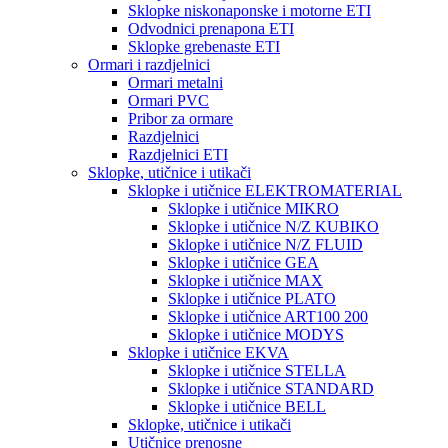
Sklopke niskonaponske i motorne ETI
Odvodnici prenapona ETI
Sklopke grebenaste ETI
Ormari i razdjelnici
Ormari metalni
Ormari PVC
Pribor za ormare
Razdjelnici
Razdjelnici ETI
Sklopke, utičnice i utikači
Sklopke i utičnice ELEKTROMATERIAL
Sklopke i utičnice MIKRO
Sklopke i utičnice N/Z KUBIKO
Sklopke i utičnice N/Z FLUID
Sklopke i utičnice GEA
Sklopke i utičnice MAX
Sklopke i utičnice PLATO
Sklopke i utičnice ART100 200
Sklopke i utičnice MODYS
Sklopke i utičnice EKVA
Sklopke i utičnice STELLA
Sklopke i utičnice STANDARD
Sklopke i utičnice BELL
Sklopke, utičnice i utikači
Utičnice prenosne