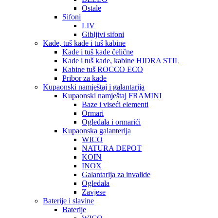
Ostale
Sifoni
LIV
Gibljivi sifoni
Kade, tuš kade i tuš kabine
Kade i tuš kade čelične
Kade i tuš kade, kabine HIDRA STIL
Kabine tuš ROCCO ECO
Pribor za kade
Kupaonski namještaj i galantarija
Kupaonski namještaj FRAMINI
Baze i viseći elementi
Ormari
Ogledala i ormarići
Kupaonska galanterija
WICO
NATURA DEPOT
KOIN
INOX
Galantarija za invalide
Ogledala
Zavjese
Baterije i slavine
Baterije