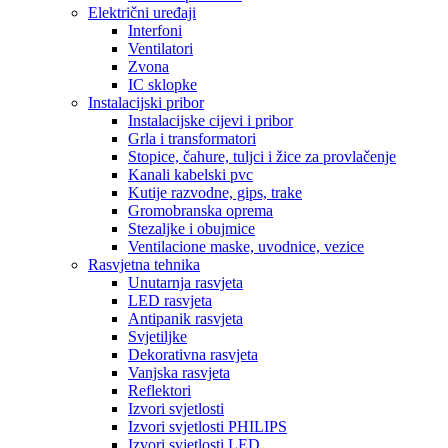
Električni uređaji
Interfoni
Ventilatori
Zvona
IC sklopke
Instalacijski pribor
Instalacijske cijevi i pribor
Grla i transformatori
Stopice, čahure, tuljci i žice za provlačenje
Kanali kabelski pvc
Kutije razvodne, gips, trake
Gromobranska oprema
Stezaljke i obujmice
Ventilacione maske, uvodnice, vezice
Rasvjetna tehnika
Unutarnja rasvjeta
LED rasvjeta
Antipanik rasvjeta
Svjetiljke
Dekorativna rasvjeta
Vanjska rasvjeta
Reflektori
Izvori svjetlosti
Izvori svjetlosti PHILIPS
Izvori svjetlosti LED