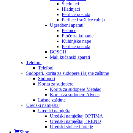
Štednjaci
Hladnjaci
Perilice posuđa
Perilice i sušilice rublja
Ugradbeni aparati
Pećnice
Ploče za kuhanje
Kuhinjske nape
Perilice posuđa
BOSCH
Mali kućanski aparati
Telefoni
Telefoni
Sudoperi, korita za sudopere i lajsne zaštitne
Sudoperi
Korita za sudopere
Korita za sudopere Metalac
Korita za sudopere Alveus
Lajsne zaštitne
Uredski namještaj
Uredski namještaj
Uredski namještaj OPTIMA
Uredski namještaj TREND
Uredski stolice i fotelje
Shop