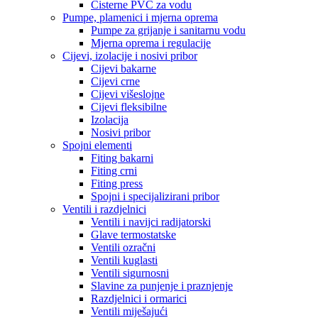
Cisterne PVC za vodu
Pumpe, plamenici i mjerna oprema
Pumpe za grijanje i sanitarnu vodu
Mjerna oprema i regulacije
Cijevi, izolacije i nosivi pribor
Cijevi bakarne
Cijevi crne
Cijevi višeslojne
Cijevi fleksibilne
Izolacija
Nosivi pribor
Spojni elementi
Fiting bakarni
Fiting crni
Fiting press
Spojni i specijalizirani pribor
Ventili i razdjelnici
Ventili i navijci radijatorski
Glave termostatske
Ventili ozračni
Ventili kuglasti
Ventili sigurnosni
Slavine za punjenje i praznjenje
Razdjelnici i ormarici
Ventili miješajući