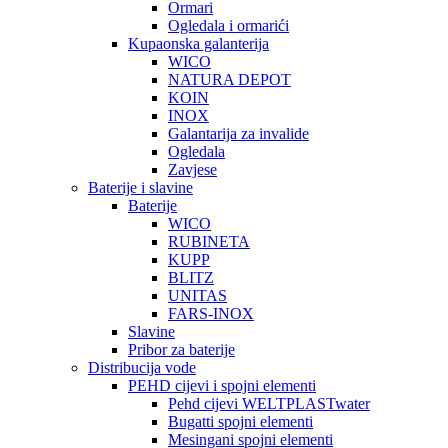
Ormari
Ogledala i ormarići
Kupaonska galanterija
WICO
NATURA DEPOT
KOIN
INOX
Galantarija za invalide
Ogledala
Zavjese
Baterije i slavine
Baterije
WICO
RUBINETA
KUPP
BLITZ
UNITAS
FARS-INOX
Slavine
Pribor za baterije
Distribucija vode
PEHD cijevi i spojni elementi
Pehd cijevi WELTPLASTwater
Bugatti spojni elementi
Mesingani spojni elementi