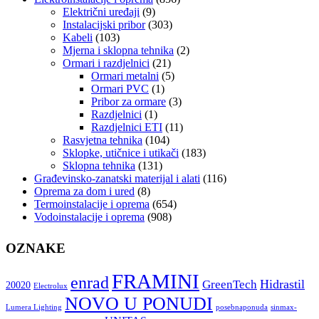
Električni uređaji
(9)
Instalacijski pribor
(303)
Kabeli
(103)
Mjerna i sklopna tehnika
(2)
Ormari i razdjelnici
(21)
Ormari metalni
(5)
Ormari PVC
(1)
Pribor za ormare
(3)
Razdjelnici
(1)
Razdjelnici ETI
(11)
Rasvjetna tehnika
(104)
Sklopke, utičnice i utikači
(183)
Sklopna tehnika
(131)
Građevinsko-zanatski materijal i alati
(116)
Oprema za dom i ured
(8)
Termoinstalacije i oprema
(654)
Vodoinstalacije i oprema
(908)
OZNAKE
FRAMINI
enrad
Hidrastil
GreenTech
20020
Electrolux
NOVO U PONUDI
Lumera Lighting
posebnaponuda
sinmax-