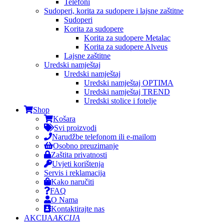
Telefoni
Sudoperi, korita za sudopere i lajsne zaštitne
Sudoperi
Korita za sudopere
Korita za sudopere Metalac
Korita za sudopere Alveus
Lajsne zaštitne
Uredski namještaj
Uredski namještaj
Uredski namještaj OPTIMA
Uredski namještaj TREND
Uredski stolice i fotelje
Shop
Košara
Svi proizvodi
Narudžbe telefonom ili e-mailom
Osobno preuzimanje
Zaštita privatnosti
Uvjeti korištenja
Servis i reklamacija
Kako naručiti
FAQ
O Nama
Kontaktirajte nas
AKCIJA
AKCIJA