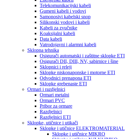
Telekomunikacijski kabeli
Gumeni kabeli i vodovi
Samonosivi kabelski snop
Silikonski vodovi i kabeli
Kabeli za zvučnike
Koaksijalni kabeli
Data kabeli
Vatrodojavni i alarmni kabeli
Sklopna tehnika
Osigurači automatski i zaštitne sklopke ETI
Osigurači DII, DIII, NV, sabirnice i šine
Sklopnici i releji
Sklopke niskonaponske i motorne ETI
Odvodnici prenapona ETI
Sklopke grebenaste ETI
Ormari i razdjelnici
Ormari metalni
Ormari PVC
Pribor za ormare
Razdjelnici
Razdjelnici ETI
Sklopke, utičnice i utikači
Sklopke i utičnice ELEKTROMATERIAL
Sklopke i utičnice MIKRO