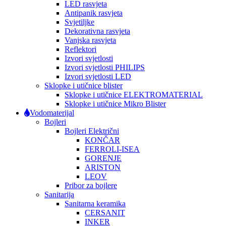
LED rasvjeta
Antipanik rasvjeta
Svjetiljke
Dekorativna rasvjeta
Vanjska rasvjeta
Reflektori
Izvori svjetlosti
Izvori svjetlosti PHILIPS
Izvori svjetlosti LED
Sklopke i utičnice blister
Sklopke i utičnice ELEKTROMATERIAL
Sklopke i utičnice Mikro Blister
Vodomaterijal
Bojleri
Bojleri Električni
KONČAR
FERROLI-ISEA
GORENJE
ARISTON
LEOV
Pribor za bojlere
Sanitarija
Sanitarna keramika
CERSANIT
INKER