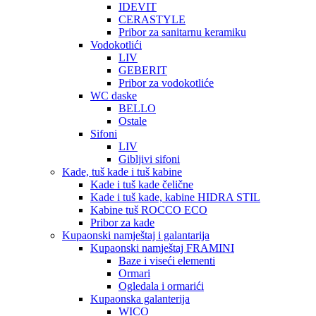
IDEVIT
CERASTYLE
Pribor za sanitarnu keramiku
Vodokotlići
LIV
GEBERIT
Pribor za vodokotliće
WC daske
BELLO
Ostale
Sifoni
LIV
Gibljivi sifoni
Kade, tuš kade i tuš kabine
Kade i tuš kade čelične
Kade i tuš kade, kabine HIDRA STIL
Kabine tuš ROCCO ECO
Pribor za kade
Kupaonski namještaj i galantarija
Kupaonski namještaj FRAMINI
Baze i viseći elementi
Ormari
Ogledala i ormarići
Kupaonska galanterija
WICO