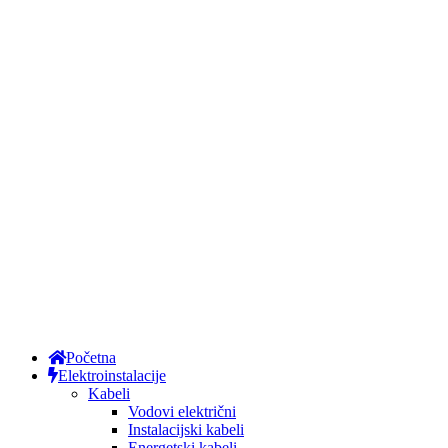
Početna
Elektroinstalacije
Kabeli
Vodovi električni
Instalacijski kabeli
Energetski kabeli