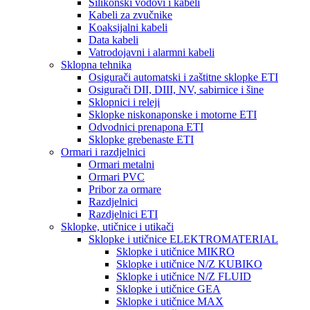
Silikonski vodovi i kabeli
Kabeli za zvučnike
Koaksijalni kabeli
Data kabeli
Vatrodojavni i alarmni kabeli
Sklopna tehnika
Osigurači automatski i zaštitne sklopke ETI
Osigurači DII, DIII, NV, sabirnice i šine
Sklopnici i releji
Sklopke niskonaponske i motorne ETI
Odvodnici prenapona ETI
Sklopke grebenaste ETI
Ormari i razdjelnici
Ormari metalni
Ormari PVC
Pribor za ormare
Razdjelnici
Razdjelnici ETI
Sklopke, utičnice i utikači
Sklopke i utičnice ELEKTROMATERIAL
Sklopke i utičnice MIKRO
Sklopke i utičnice N/Z KUBIKO
Sklopke i utičnice N/Z FLUID
Sklopke i utičnice GEA
Sklopke i utičnice MAX