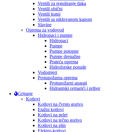
Ventili za reguliranje tlaka
Ventili obični
Ventili kutni
Ventili sa niklovanom kapom
Slavine
Oprema za vodovod
Hidropaci i pumpe
Hidropaci
Pumpe
Pumpe potopne
Pumpe drenažne
Prateća oprema
Hidroforske posude
Vodomjeri
Protupožarna oprema
Protupožarni aparati
Hidrantski ormarići i pribor
Grijanje
Kotlovi
Kotlovi na čvrsto gorivo
Etažni kotlovi
Kotlovi na pelet
Kotlovi na tečno gorivo
Kotlovi na plin
Elektro-kotlovi