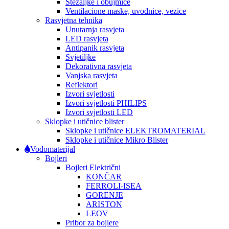
Stezaljke i obujmice
Ventilacione maske, uvodnice, vezice
Rasvjetna tehnika
Unutarnja rasvjeta
LED rasvjeta
Antipanik rasvjeta
Svjetiljke
Dekorativna rasvjeta
Vanjska rasvjeta
Reflektori
Izvori svjetlosti
Izvori svjetlosti PHILIPS
Izvori svjetlosti LED
Sklopke i utičnice blister
Sklopke i utičnice ELEKTROMATERIAL
Sklopke i utičnice Mikro Blister
Vodomaterijal
Bojleri
Bojleri Električni
KONČAR
FERROLI-ISEA
GORENJE
ARISTON
LEOV
Pribor za bojlere