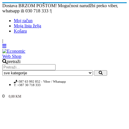
Dostava BRZOM POŠTOM! Mogućnost narudžbi preko viber,
whatsapp ili 030 718 333 !
|
Moj račun
Moja lista želja
Košara
|
pretraži
+387 63 992 852 - Viber / Whatsapp
T: +387 30 718 333
0
0,00
KM