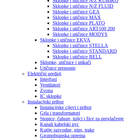
Sklopke i utičnice N/Z KUBIKO
Sklopke i utičnice N/Z FLUID
Sklopke i utičnice GEA
Sklopke i utičnice MAX
Sklopke i utičnice PLATO
Sklopke i utičnice ART100 200
Sklopke i utičnice MODYS
Sklopke i utičnice EKVA
Sklopke i utičnice STELLA
Sklopke i utičnice STANDARD
Sklopke i utičnice BELL
Sklopke, utičnice i utikači
Utičnice prenosne
Električni uređaji
Interfoni
Ventilatori
Zvona
IC sklopke
Instalacijski pribor
Instalacijske cijevi i pribor
Grla i transformatori
Stopice, čahure, tuljci i žice za provlačenje
Kanali kabelski pvc
Kutije razvodne, gips, trake
Gromobranska oprema