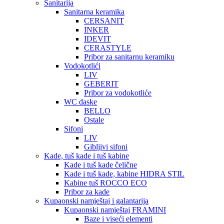
Sanitarija
Sanitarna keramika
CERSANIT
INKER
IDEVIT
CERASTYLE
Pribor za sanitarnu keramiku
Vodokotlići
LIV
GEBERIT
Pribor za vodokotliće
WC daske
BELLO
Ostale
Sifoni
LIV
Gibljivi sifoni
Kade, tuš kade i tuš kabine
Kade i tuš kade čelične
Kade i tuš kade, kabine HIDRA STIL
Kabine tuš ROCCO ECO
Pribor za kade
Kupaonski namještaj i galantarija
Kupaonski namještaj FRAMINI
Baze i viseći elementi