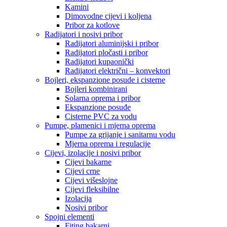
Kamini
Dimovodne cijevi i koljena
Pribor za kotlove
Radijatori i nosivi pribor
Radijatori aluminijski i pribor
Radijatori pločasti i pribor
Radijatori kupaonički
Radijatori električni – konvektori
Bojleri, ekspanzione posude i cisterne
Bojleri kombinirani
Solarna oprema i pribor
Ekspanzione posuđe
Cisterne PVC za vodu
Pumpe, plamenici i mjerna oprema
Pumpe za grijanje i sanitarnu vodu
Mjerna oprema i regulacije
Cijevi, izolacije i nosivi pribor
Cijevi bakarne
Cijevi crne
Cijevi višeslojne
Cijevi fleksibilne
Izolacija
Nosivi pribor
Spojni elementi
Fiting bakarni