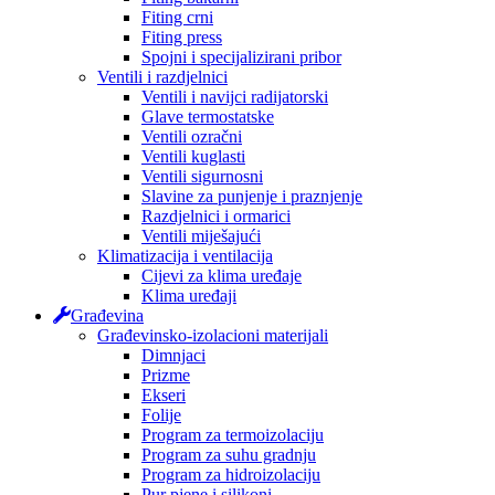
Fiting crni
Fiting press
Spojni i specijalizirani pribor
Ventili i razdjelnici
Ventili i navijci radijatorski
Glave termostatske
Ventili ozračni
Ventili kuglasti
Ventili sigurnosni
Slavine za punjenje i praznjenje
Razdjelnici i ormarici
Ventili miješajući
Klimatizacija i ventilacija
Cijevi za klima uređaje
Klima uređaji
Građevina
Građevinsko-izolacioni materijali
Dimnjaci
Prizme
Ekseri
Folije
Program za termoizolaciju
Program za suhu gradnju
Program za hidroizolaciju
Pur pjene i silikoni