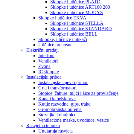
Sklopke i utičnice PLATO
Sklopke i utičnice ART100 200
Sklopke i utičnice MODYS
Sklopke i utičnice EKVA
Sklopke i utičnice STELLA
Sklopke i utičnice STANDARD
Sklopke i utičnice BELL
Sklopke, utičnice i utikači
Utičnice prenosne
Električni uređaji
Interfoni
Ventilatori
Zvona
IC sklopke
Instalacijski pribor
Instalacijske cijevi i pribor
Grla i transformatori
Stopice, čahure, tuljci i žice za provlačenje
Kanali kabelski pvc
Kutije razvodne, gips, trake
Gromobranska oprema
Stezaljke i obujmice
Ventilacione maske, uvodnice, vezice
Rasvjetna tehnika
Unutarnja rasvjeta