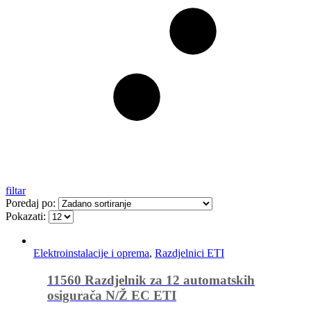
filtar
Poredaj po:
Pokazati:
Elektroinstalacije i oprema
,
Razdjelnici ETI
11560 Razdjelnik za 12 automatskih
osigurača N/Ž EC ETI