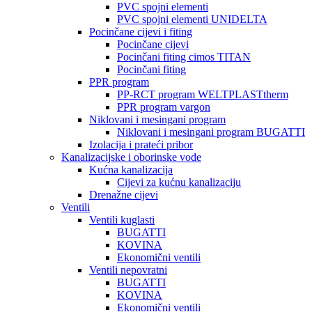
PVC spojni elementi
PVC spojni elementi UNIDELTA
Pocinčane cijevi i fiting
Pocinčane cijevi
Pocinčani fiting cimos TITAN
Pocinčani fiting
PPR program
PP-RCT program WELTPLASTtherm
PPR program vargon
Niklovani i mesingani program
Niklovani i mesingani program BUGATTI
Izolacija i prateći pribor
Kanalizacijske i oborinske vode
Kućna kanalizacija
Cijevi za kućnu kanalizaciju
Drenažne cijevi
Ventili
Ventili kuglasti
BUGATTI
KOVINA
Ekonomični ventili
Ventili nepovratni
BUGATTI
KOVINA
Ekonomični ventili