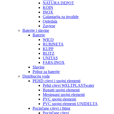
NATURA DEPOT
KOIN
INOX
Galantarija za invalide
Ogledala
Zavjese
Baterije i slavine
Baterije
WICO
RUBINETA
KUPP
BLITZ
UNITAS
FARS-INOX
Slavine
Pribor za baterije
Distribucija vode
PEHD cijevi i spojni elementi
Pehd cijevi WELTPLASTwater
Bugatti spojni elementi
Mesingani spojni elementi
PVC spojni elementi
PVC spojni elementi UNIDELTA
Pocinčane cijevi i fiting
Pocinčane cijevi