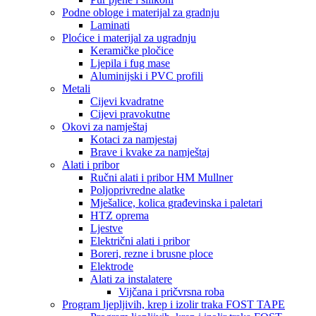
Podne obloge i materijal za gradnju
Laminati
Ploćice i materijal za ugradnju
Keramičke pločice
Ljepila i fug mase
Aluminijski i PVC profili
Metali
Cijevi kvadratne
Cijevi pravokutne
Okovi za namještaj
Kotaci za namjestaj
Brave i kvake za namještaj
Alati i pribor
Ručni alati i pribor HM Mullner
Poljoprivredne alatke
Mješalice, kolica građevinska i paletari
HTZ oprema
Ljestve
Električni alati i pribor
Boreri, rezne i brusne ploce
Elektrode
Alati za instalatere
Vijčana i pričvrsna roba
Program ljepljivih, krep i izolir traka FOST TAPE