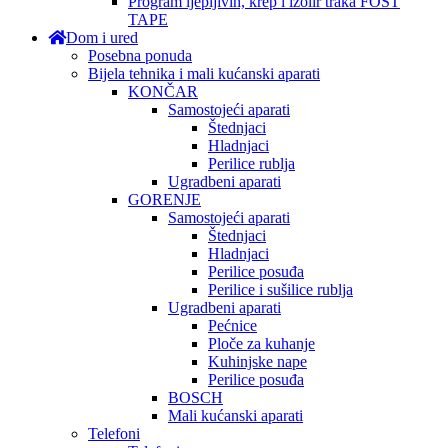
Program ljepljivih, krep i izolir traka FOST
TAPE
Dom i ured
Posebna ponuda
Bijela tehnika i mali kućanski aparati
KONČAR
Samostojeći aparati
Štednjaci
Hladnjaci
Perilice rublja
Ugradbeni aparati
GORENJE
Samostojeći aparati
Štednjaci
Hladnjaci
Perilice posuđa
Perilice i sušilice rublja
Ugradbeni aparati
Pećnice
Ploče za kuhanje
Kuhinjske nape
Perilice posuđa
BOSCH
Mali kućanski aparati
Telefoni