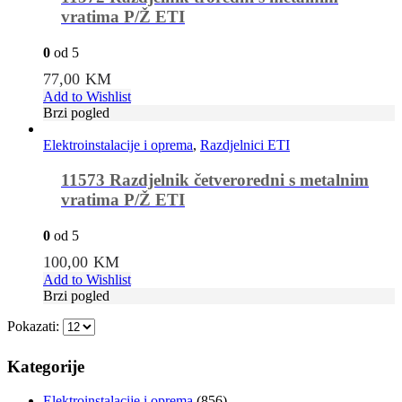
vratima P/Ž ETI
0
od 5
77,00
KM
Add to Wishlist
Brzi pogled
Elektroinstalacije i oprema
,
Razdjelnici ETI
11573 Razdjelnik četveroredni s metalnim
vratima P/Ž ETI
0
od 5
100,00
KM
Add to Wishlist
Brzi pogled
Pokazati:
Kategorije
Elektroinstalacije i oprema
(856)