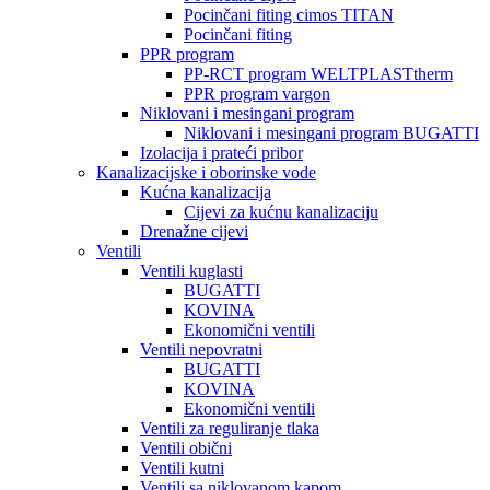
Pocinčani fiting cimos TITAN
Pocinčani fiting
PPR program
PP-RCT program WELTPLASTtherm
PPR program vargon
Niklovani i mesingani program
Niklovani i mesingani program BUGATTI
Izolacija i prateći pribor
Kanalizacijske i oborinske vode
Kućna kanalizacija
Cijevi za kućnu kanalizaciju
Drenažne cijevi
Ventili
Ventili kuglasti
BUGATTI
KOVINA
Ekonomični ventili
Ventili nepovratni
BUGATTI
KOVINA
Ekonomični ventili
Ventili za reguliranje tlaka
Ventili obični
Ventili kutni
Ventili sa niklovanom kapom