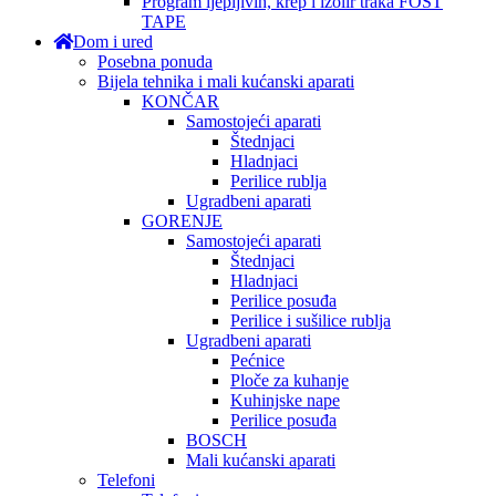
Program ljepljivih, krep i izolir traka FOST
TAPE
Dom i ured
Posebna ponuda
Bijela tehnika i mali kućanski aparati
KONČAR
Samostojeći aparati
Štednjaci
Hladnjaci
Perilice rublja
Ugradbeni aparati
GORENJE
Samostojeći aparati
Štednjaci
Hladnjaci
Perilice posuđa
Perilice i sušilice rublja
Ugradbeni aparati
Pećnice
Ploče za kuhanje
Kuhinjske nape
Perilice posuđa
BOSCH
Mali kućanski aparati
Telefoni