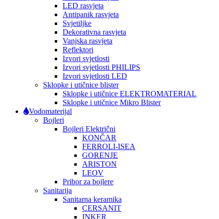
LED rasvjeta
Antipanik rasvjeta
Svjetiljke
Dekorativna rasvjeta
Vanjska rasvjeta
Reflektori
Izvori svjetlosti
Izvori svjetlosti PHILIPS
Izvori svjetlosti LED
Sklopke i utičnice blister
Sklopke i utičnice ELEKTROMATERIAL
Sklopke i utičnice Mikro Blister
Vodomaterijal
Bojleri
Bojleri Električni
KONČAR
FERROLI-ISEA
GORENJE
ARISTON
LEOV
Pribor za bojlere
Sanitarija
Sanitarna keramika
CERSANIT
INKER