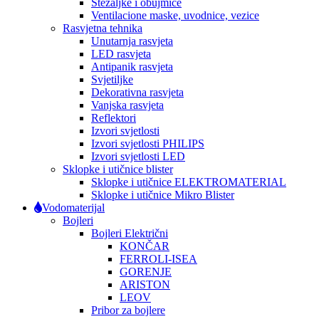
Stezaljke i obujmice
Ventilacione maske, uvodnice, vezice
Rasvjetna tehnika
Unutarnja rasvjeta
LED rasvjeta
Antipanik rasvjeta
Svjetiljke
Dekorativna rasvjeta
Vanjska rasvjeta
Reflektori
Izvori svjetlosti
Izvori svjetlosti PHILIPS
Izvori svjetlosti LED
Sklopke i utičnice blister
Sklopke i utičnice ELEKTROMATERIAL
Sklopke i utičnice Mikro Blister
Vodomaterijal
Bojleri
Bojleri Električni
KONČAR
FERROLI-ISEA
GORENJE
ARISTON
LEOV
Pribor za bojlere