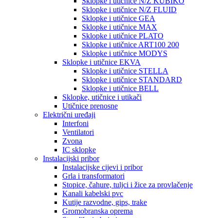
Sklopke i utičnice N/Z KUBIKO
Sklopke i utičnice N/Z FLUID
Sklopke i utičnice GEA
Sklopke i utičnice MAX
Sklopke i utičnice PLATO
Sklopke i utičnice ART100 200
Sklopke i utičnice MODYS
Sklopke i utičnice EKVA
Sklopke i utičnice STELLA
Sklopke i utičnice STANDARD
Sklopke i utičnice BELL
Sklopke, utičnice i utikači
Utičnice prenosne
Električni uređaji
Interfoni
Ventilatori
Zvona
IC sklopke
Instalacijski pribor
Instalacijske cijevi i pribor
Grla i transformatori
Stopice, čahure, tuljci i žice za provlačenje
Kanali kabelski pvc
Kutije razvodne, gips, trake
Gromobranska oprema