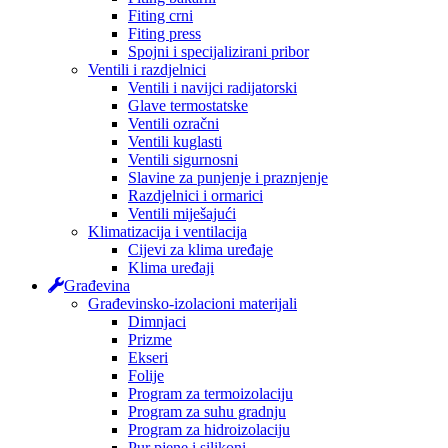
Fiting crni
Fiting press
Spojni i specijalizirani pribor
Ventili i razdjelnici
Ventili i navijci radijatorski
Glave termostatske
Ventili ozračni
Ventili kuglasti
Ventili sigurnosni
Slavine za punjenje i praznjenje
Razdjelnici i ormarici
Ventili miješajući
Klimatizacija i ventilacija
Cijevi za klima uređaje
Klima uređaji
Građevina
Građevinsko-izolacioni materijali
Dimnjaci
Prizme
Ekseri
Folije
Program za termoizolaciju
Program za suhu gradnju
Program za hidroizolaciju
Pur pjene i silikoni