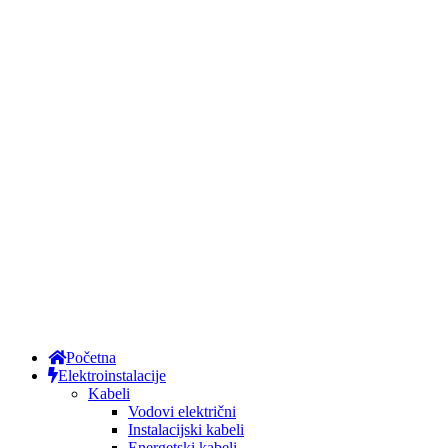
Početna
Elektroinstalacije
Kabeli
Vodovi električni
Instalacijski kabeli
Energetski kabeli