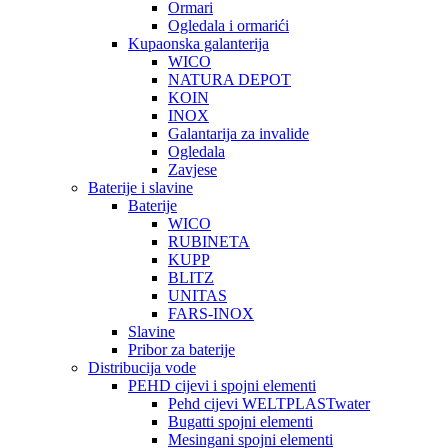
Ormari
Ogledala i ormarići
Kupaonska galanterija
WICO
NATURA DEPOT
KOIN
INOX
Galantarija za invalide
Ogledala
Zavjese
Baterije i slavine
Baterije
WICO
RUBINETA
KUPP
BLITZ
UNITAS
FARS-INOX
Slavine
Pribor za baterije
Distribucija vode
PEHD cijevi i spojni elementi
Pehd cijevi WELTPLASTwater
Bugatti spojni elementi
Mesingani spojni elementi