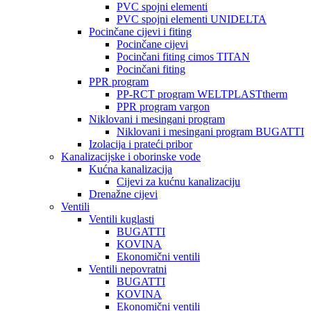
PVC spojni elementi
PVC spojni elementi UNIDELTA
Pocinčane cijevi i fiting
Pocinčane cijevi
Pocinčani fiting cimos TITAN
Pocinčani fiting
PPR program
PP-RCT program WELTPLASTtherm
PPR program vargon
Niklovani i mesingani program
Niklovani i mesingani program BUGATTI
Izolacija i prateći pribor
Kanalizacijske i oborinske vode
Kućna kanalizacija
Cijevi za kućnu kanalizaciju
Drenažne cijevi
Ventili
Ventili kuglasti
BUGATTI
KOVINA
Ekonomični ventili
Ventili nepovratni
BUGATTI
KOVINA
Ekonomični ventili