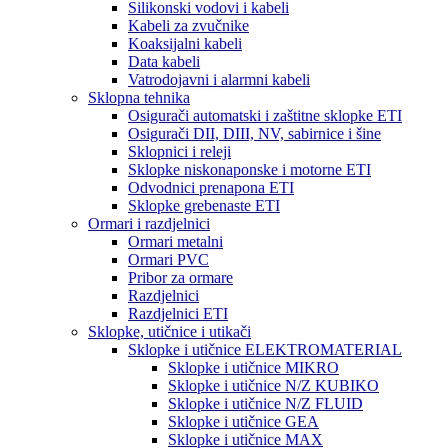
Silikonski vodovi i kabeli
Kabeli za zvučnike
Koaksijalni kabeli
Data kabeli
Vatrodojavni i alarmni kabeli
Sklopna tehnika
Osigurači automatski i zaštitne sklopke ETI
Osigurači DII, DIII, NV, sabirnice i šine
Sklopnici i releji
Sklopke niskonaponske i motorne ETI
Odvodnici prenapona ETI
Sklopke grebenaste ETI
Ormari i razdjelnici
Ormari metalni
Ormari PVC
Pribor za ormare
Razdjelnici
Razdjelnici ETI
Sklopke, utičnice i utikači
Sklopke i utičnice ELEKTROMATERIAL
Sklopke i utičnice MIKRO
Sklopke i utičnice N/Z KUBIKO
Sklopke i utičnice N/Z FLUID
Sklopke i utičnice GEA
Sklopke i utičnice MAX