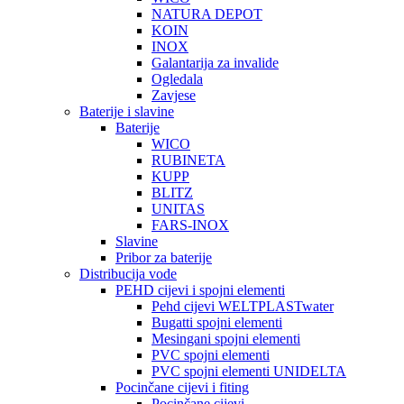
NATURA DEPOT
KOIN
INOX
Galantarija za invalide
Ogledala
Zavjese
Baterije i slavine
Baterije
WICO
RUBINETA
KUPP
BLITZ
UNITAS
FARS-INOX
Slavine
Pribor za baterije
Distribucija vode
PEHD cijevi i spojni elementi
Pehd cijevi WELTPLASTwater
Bugatti spojni elementi
Mesingani spojni elementi
PVC spojni elementi
PVC spojni elementi UNIDELTA
Pocinčane cijevi i fiting
Pocinčane cijevi