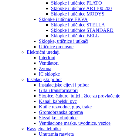
Sklopke i utičnice PLATO
Sklopke i utičnice ART100 200
Sklopke i utičnice MODYS
Sklopke i utičnice EKVA
Sklopke i utičnice STELLA
Sklopke i utičnice STANDARD
Sklopke i utičnice BELL
Sklopke, utičnice i utikači
Utičnice prenosne
Električni uređaji
Interfoni
Ventilatori
Zvona
IC sklopke
Instalacijski pribor
Instalacijske cijevi i pribor
Grla i transformatori
Stopice, čahure, tuljci i žice za provlačenje
Kanali kabelski pvc
Kutije razvodne, gips, trake
Gromobranska oprema
Stezaljke i obujmice
Ventilacione maske, uvodnice, vezice
Rasvjetna tehnika
Unutarnja rasvjeta