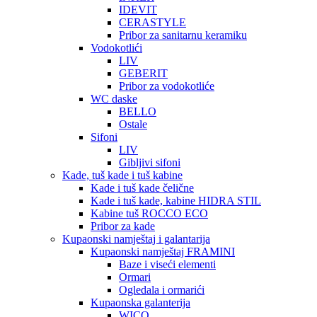
IDEVIT
CERASTYLE
Pribor za sanitarnu keramiku
Vodokotlići
LIV
GEBERIT
Pribor za vodokotliće
WC daske
BELLO
Ostale
Sifoni
LIV
Gibljivi sifoni
Kade, tuš kade i tuš kabine
Kade i tuš kade čelične
Kade i tuš kade, kabine HIDRA STIL
Kabine tuš ROCCO ECO
Pribor za kade
Kupaonski namještaj i galantarija
Kupaonski namještaj FRAMINI
Baze i viseći elementi
Ormari
Ogledala i ormarići
Kupaonska galanterija
WICO