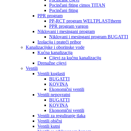
Pocinčani fiting cimos TITAN
Pocinčani fiting
PPR program
PP-RCT program WELTPLASTtherm
PPR program vargon
Niklovani i mesingani program
Niklovani i mesingani program BUGATTI
Izolacija i prateći pribor
Kanalizacijske i oborinske vode
Kućna kanalizacija
Cijevi za kućnu kanalizaciju
Drenažne cijevi
Ventili
Ventili kuglasti
BUGATTI
KOVINA
Ekonomični ventili
Ventili nepovratni
BUGATTI
KOVINA
Ekonomični ventili
Ventili za reguliranje tlaka
Ventili obični
Ventili kutni