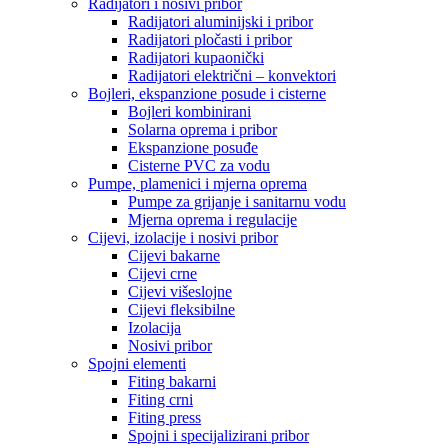
Radijatori i nosivi pribor
Radijatori aluminijski i pribor
Radijatori pločasti i pribor
Radijatori kupaonički
Radijatori električni – konvektori
Bojleri, ekspanzione posude i cisterne
Bojleri kombinirani
Solarna oprema i pribor
Ekspanzione posuđe
Cisterne PVC za vodu
Pumpe, plamenici i mjerna oprema
Pumpe za grijanje i sanitarnu vodu
Mjerna oprema i regulacije
Cijevi, izolacije i nosivi pribor
Cijevi bakarne
Cijevi crne
Cijevi višeslojne
Cijevi fleksibilne
Izolacija
Nosivi pribor
Spojni elementi
Fiting bakarni
Fiting crni
Fiting press
Spojni i specijalizirani pribor