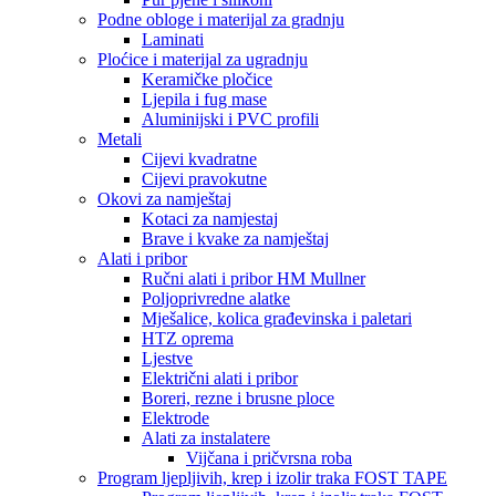
Podne obloge i materijal za gradnju
Laminati
Ploćice i materijal za ugradnju
Keramičke pločice
Ljepila i fug mase
Aluminijski i PVC profili
Metali
Cijevi kvadratne
Cijevi pravokutne
Okovi za namještaj
Kotaci za namjestaj
Brave i kvake za namještaj
Alati i pribor
Ručni alati i pribor HM Mullner
Poljoprivredne alatke
Mješalice, kolica građevinska i paletari
HTZ oprema
Ljestve
Električni alati i pribor
Boreri, rezne i brusne ploce
Elektrode
Alati za instalatere
Vijčana i pričvrsna roba
Program ljepljivih, krep i izolir traka FOST TAPE