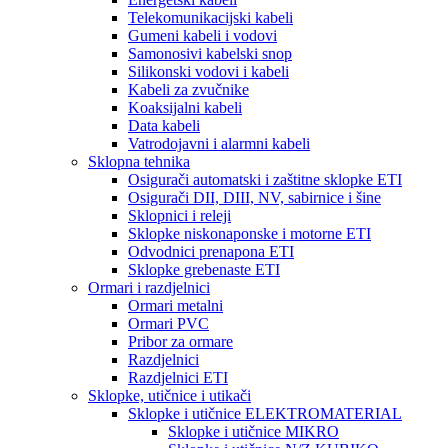
Telekomunikacijski kabeli
Gumeni kabeli i vodovi
Samonosivi kabelski snop
Silikonski vodovi i kabeli
Kabeli za zvučnike
Koaksijalni kabeli
Data kabeli
Vatrodojavni i alarmni kabeli
Sklopna tehnika
Osigurači automatski i zaštitne sklopke ETI
Osigurači DII, DIII, NV, sabirnice i šine
Sklopnici i releji
Sklopke niskonaponske i motorne ETI
Odvodnici prenapona ETI
Sklopke grebenaste ETI
Ormari i razdjelnici
Ormari metalni
Ormari PVC
Pribor za ormare
Razdjelnici
Razdjelnici ETI
Sklopke, utičnice i utikači
Sklopke i utičnice ELEKTROMATERIAL
Sklopke i utičnice MIKRO