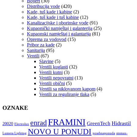
Bojleri
(30)
Distribucija vode
(420)
Kade, tuš kade i kabine
(2)
Kade, tuš kade i tuš kabine
(12)
Kanalizacijske i oborinske vode
(91)
Kupaonički namještaj i galanterija
(25)
Kupaonski namještaj i galantarija
(81)
Oprema za vodovod
(15)
Pribor za kade
(2)
Sanitarija
(95)
Ventili
(67)
Slavine
(5)
Ventili kuglasti
(32)
Ventili kutni
(3)
Ventili nepovratni
(13)
Ventili obični
(5)
Ventili sa niklovanom kapom
(4)
Ventili za reguliranje tlaka
(5)
OZNAKE
FRAMINI
enrad
Hidrastil
GreenTech
20020
Electrolux
NOVO U PONUDI
Lumera Lighting
posebnaponuda
sinmax-