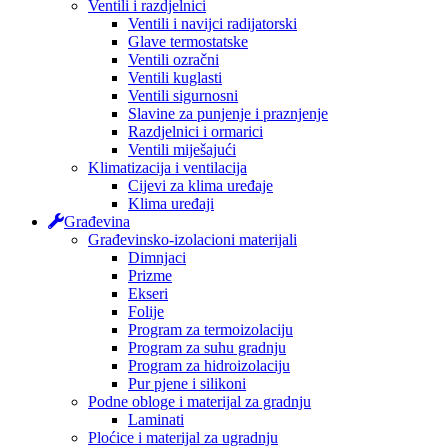
Ventili i razdjelnici
Ventili i navijci radijatorski
Glave termostatske
Ventili ozračni
Ventili kuglasti
Ventili sigurnosni
Slavine za punjenje i praznjenje
Razdjelnici i ormarici
Ventili miješajući
Klimatizacija i ventilacija
Cijevi za klima uređaje
Klima uređaji
Građevina
Građevinsko-izolacioni materijali
Dimnjaci
Prizme
Ekseri
Folije
Program za termoizolaciju
Program za suhu gradnju
Program za hidroizolaciju
Pur pjene i silikoni
Podne obloge i materijal za gradnju
Laminati
Ploćice i materijal za ugradnju