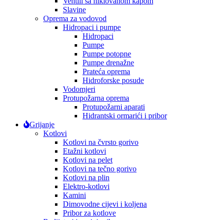
Ventili sa niklovanom kapom
Slavine
Oprema za vodovod
Hidropaci i pumpe
Hidropaci
Pumpe
Pumpe potopne
Pumpe drenažne
Prateća oprema
Hidroforske posude
Vodomjeri
Protupožarna oprema
Protupožarni aparati
Hidrantski ormarići i pribor
Grijanje
Kotlovi
Kotlovi na čvrsto gorivo
Etažni kotlovi
Kotlovi na pelet
Kotlovi na tečno gorivo
Kotlovi na plin
Elektro-kotlovi
Kamini
Dimovodne cijevi i koljena
Pribor za kotlove