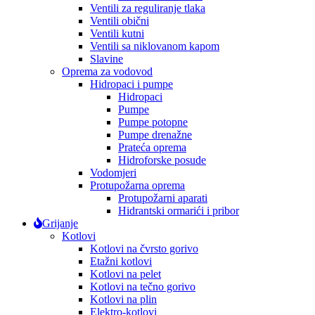
Ventili za reguliranje tlaka
Ventili obični
Ventili kutni
Ventili sa niklovanom kapom
Slavine
Oprema za vodovod
Hidropaci i pumpe
Hidropaci
Pumpe
Pumpe potopne
Pumpe drenažne
Prateća oprema
Hidroforske posude
Vodomjeri
Protupožarna oprema
Protupožarni aparati
Hidrantski ormarići i pribor
Grijanje
Kotlovi
Kotlovi na čvrsto gorivo
Etažni kotlovi
Kotlovi na pelet
Kotlovi na tečno gorivo
Kotlovi na plin
Elektro-kotlovi