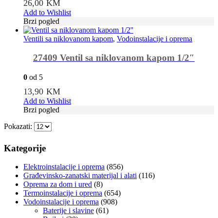
26,00
KM
Add to Wishlist
Brzi pogled
Ventili sa niklovanom kapom
,
Vodoinstalacije i oprema
27409 Ventil sa niklovanom kapom 1/2″
0
od 5
13,90
KM
Add to Wishlist
Brzi pogled
Pokazati:
Kategorije
Elektroinstalacije i oprema
(856)
Građevinsko-zanatski materijal i alati
(116)
Oprema za dom i ured
(8)
Termoinstalacije i oprema
(654)
Vodoinstalacije i oprema
(908)
Baterije i slavine
(61)