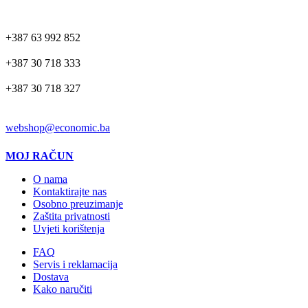
TELEFON
+387 63 992 852
+387 30 718 333
+387 30 718 327
EMAIL
webshop@economic.ba
MOJ RAČUN
O nama
Kontaktirajte nas
Osobno preuzimanje
Zaštita privatnosti
Uvjeti korištenja
FAQ
Servis i reklamacija
Dostava
Kako naručiti