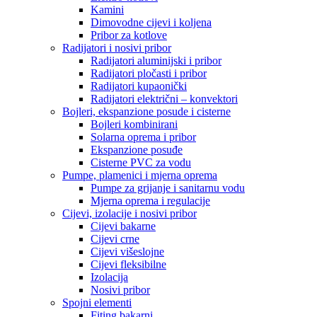
Kamini
Dimovodne cijevi i koljena
Pribor za kotlove
Radijatori i nosivi pribor
Radijatori aluminijski i pribor
Radijatori pločasti i pribor
Radijatori kupaonički
Radijatori električni – konvektori
Bojleri, ekspanzione posude i cisterne
Bojleri kombinirani
Solarna oprema i pribor
Ekspanzione posuđe
Cisterne PVC za vodu
Pumpe, plamenici i mjerna oprema
Pumpe za grijanje i sanitarnu vodu
Mjerna oprema i regulacije
Cijevi, izolacije i nosivi pribor
Cijevi bakarne
Cijevi crne
Cijevi višeslojne
Cijevi fleksibilne
Izolacija
Nosivi pribor
Spojni elementi
Fiting bakarni