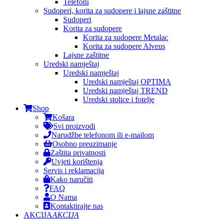
Telefoni
Sudoperi, korita za sudopere i lajsne zaštitne
Sudoperi
Korita za sudopere
Korita za sudopere Metalac
Korita za sudopere Alveus
Lajsne zaštitne
Uredski namještaj
Uredski namještaj
Uredski namještaj OPTIMA
Uredski namještaj TREND
Uredski stolice i fotelje
Shop
Košara
Svi proizvodi
Narudžbe telefonom ili e-mailom
Osobno preuzimanje
Zaštita privatnosti
Uvjeti korištenja
Servis i reklamacija
Kako naručiti
FAQ
O Nama
Kontaktirajte nas
AKCIJA
AKCIJA