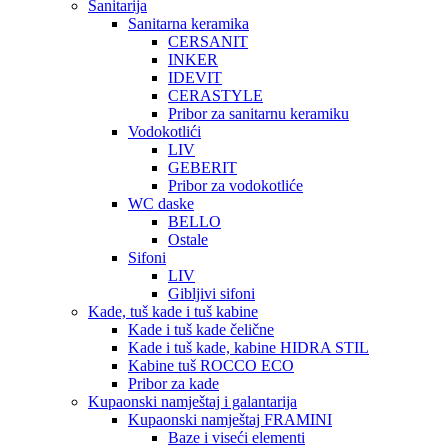
Sanitarija
Sanitarna keramika
CERSANIT
INKER
IDEVIT
CERASTYLE
Pribor za sanitarnu keramiku
Vodokotlići
LIV
GEBERIT
Pribor za vodokotliće
WC daske
BELLO
Ostale
Sifoni
LIV
Gibljivi sifoni
Kade, tuš kade i tuš kabine
Kade i tuš kade čelične
Kade i tuš kade, kabine HIDRA STIL
Kabine tuš ROCCO ECO
Pribor za kade
Kupaonski namještaj i galantarija
Kupaonski namještaj FRAMINI
Baze i viseći elementi