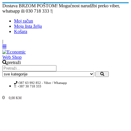
Dostava BRZOM POŠTOM! Mogućnost narudžbi preko viber,
whatsapp ili 030 718 333 !
|
Moj račun
Moja lista želja
Košara
|
pretraži
+387 63 992 852 - Viber / Whatsapp
T: +387 30 718 333
0
0,00
KM