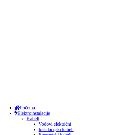
Početna
Elektroinstalacije
Kabeli
Vodovi električni
Instalacijski kabeli
Energetski kabeli