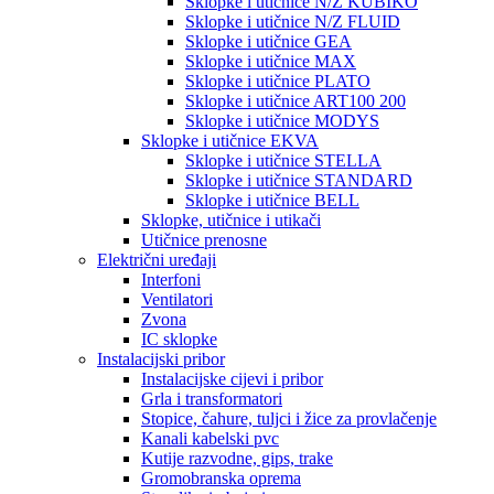
Sklopke i utičnice N/Z KUBIKO
Sklopke i utičnice N/Z FLUID
Sklopke i utičnice GEA
Sklopke i utičnice MAX
Sklopke i utičnice PLATO
Sklopke i utičnice ART100 200
Sklopke i utičnice MODYS
Sklopke i utičnice EKVA
Sklopke i utičnice STELLA
Sklopke i utičnice STANDARD
Sklopke i utičnice BELL
Sklopke, utičnice i utikači
Utičnice prenosne
Električni uređaji
Interfoni
Ventilatori
Zvona
IC sklopke
Instalacijski pribor
Instalacijske cijevi i pribor
Grla i transformatori
Stopice, čahure, tuljci i žice za provlačenje
Kanali kabelski pvc
Kutije razvodne, gips, trake
Gromobranska oprema