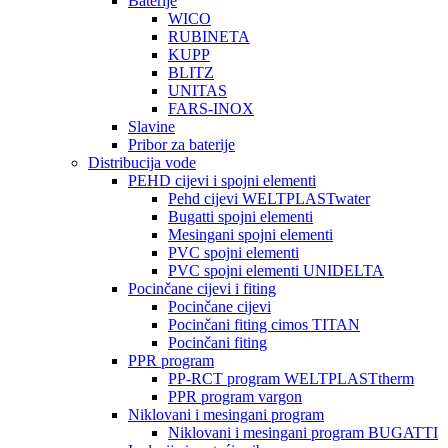
Baterije
WICO
RUBINETA
KUPP
BLITZ
UNITAS
FARS-INOX
Slavine
Pribor za baterije
Distribucija vode
PEHD cijevi i spojni elementi
Pehd cijevi WELTPLASTwater
Bugatti spojni elementi
Mesingani spojni elementi
PVC spojni elementi
PVC spojni elementi UNIDELTA
Pocinčane cijevi i fiting
Pocinčane cijevi
Pocinčani fiting cimos TITAN
Pocinčani fiting
PPR program
PP-RCT program WELTPLASTtherm
PPR program vargon
Niklovani i mesingani program
Niklovani i mesingani program BUGATTI