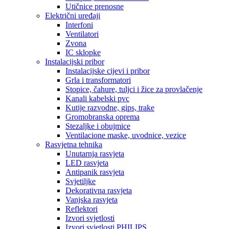
Utičnice prenosne
Električni uređaji
Interfoni
Ventilatori
Zvona
IC sklopke
Instalacijski pribor
Instalacijske cijevi i pribor
Grla i transformatori
Stopice, čahure, tuljci i žice za provlačenje
Kanali kabelski pvc
Kutije razvodne, gips, trake
Gromobranska oprema
Stezaljke i obujmice
Ventilacione maske, uvodnice, vezice
Rasvjetna tehnika
Unutarnja rasvjeta
LED rasvjeta
Antipanik rasvjeta
Svjetiljke
Dekorativna rasvjeta
Vanjska rasvjeta
Reflektori
Izvori svjetlosti
Izvori svjetlosti PHILIPS