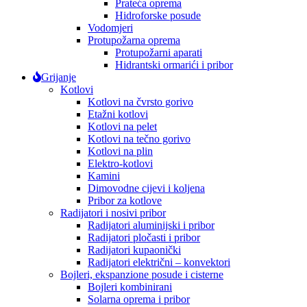
Prateća oprema
Hidroforske posude
Vodomjeri
Protupožarna oprema
Protupožarni aparati
Hidrantski ormarići i pribor
Grijanje
Kotlovi
Kotlovi na čvrsto gorivo
Etažni kotlovi
Kotlovi na pelet
Kotlovi na tečno gorivo
Kotlovi na plin
Elektro-kotlovi
Kamini
Dimovodne cijevi i koljena
Pribor za kotlove
Radijatori i nosivi pribor
Radijatori aluminijski i pribor
Radijatori pločasti i pribor
Radijatori kupaonički
Radijatori električni – konvektori
Bojleri, ekspanzione posude i cisterne
Bojleri kombinirani
Solarna oprema i pribor