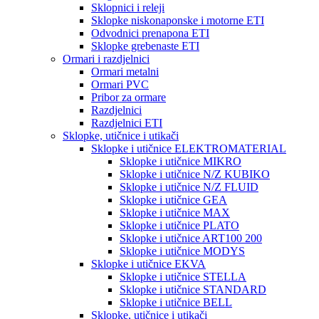
Sklopnici i releji
Sklopke niskonaponske i motorne ETI
Odvodnici prenapona ETI
Sklopke grebenaste ETI
Ormari i razdjelnici
Ormari metalni
Ormari PVC
Pribor za ormare
Razdjelnici
Razdjelnici ETI
Sklopke, utičnice i utikači
Sklopke i utičnice ELEKTROMATERIAL
Sklopke i utičnice MIKRO
Sklopke i utičnice N/Z KUBIKO
Sklopke i utičnice N/Z FLUID
Sklopke i utičnice GEA
Sklopke i utičnice MAX
Sklopke i utičnice PLATO
Sklopke i utičnice ART100 200
Sklopke i utičnice MODYS
Sklopke i utičnice EKVA
Sklopke i utičnice STELLA
Sklopke i utičnice STANDARD
Sklopke i utičnice BELL
Sklopke, utičnice i utikači