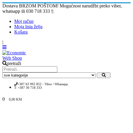
Dostava BRZOM POŠTOM! Mogućnost narudžbi preko viber,
whatsapp ili 030 718 333 !
|
Moj račun
Moja lista želja
Košara
|
pretraži
+387 63 992 852 - Viber / Whatsapp
T: +387 30 718 333
0
0,00
KM