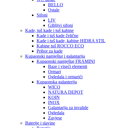
BELLO
Ostale
Sifoni
LIV
Gibljivi sifoni
Kade, tuš kade i tuš kabine
Kade i tuš kade čelične
Kade i tuš kade, kabine HIDRA STIL
Kabine tuš ROCCO ECO
Pribor za kade
Kupaonski namještaj i galantarija
Kupaonski namještaj FRAMINI
Baze i viseći elementi
Ormari
Ogledala i ormarići
Kupaonska galanterija
WICO
NATURA DEPOT
KOIN
INOX
Galantarija za invalide
Ogledala
Zavjese
Baterije i slavine