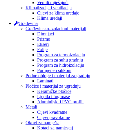
Ventili miješajući
Klimatizacija i ventilacija
Cijevi za klima uređaje
Klima uređaji
Građevina
Građevinsko-izolacioni materijali
Dimnjaci
Prizme
Ekseri
Folije
Program za termoizolaciju
Program za suhu gradnju
Program za hidroizolaciju
Pur pjene i silikoni
Podne obloge i materijal za gradnju
Laminati
Ploćice i materijal za ugradnju
Keramičke pločice
Ljepila i fug mase
Aluminijski i PVC profili
Metali
Cijevi kvadratne
Cijevi pravokutne
Okovi za namještaj
Kotaci za namjestaj