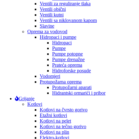
Ventili za reguliranje tlaka
Ventili obični
Ventili kutni
Ventili sa niklovanom kapom
Slavine
Oprema za vodovod
Hidropaci i pumpe
Hidropaci
Pumpe
Pumpe potopne
Pumpe drenažne
Prateća oprema
Hidroforske posude
Vodomjeri
Protupožarna oprema
Protupožarni aparati
Hidrantski ormarići i pribor
Grijanje
Kotlovi
Kotlovi na čvrsto gorivo
Etažni kotlovi
Kotlovi na pelet
Kotlovi na tečno gorivo
Kotlovi na plin
Elektro-kotlovi