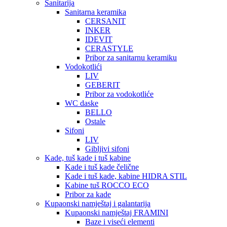
Sanitarija
Sanitarna keramika
CERSANIT
INKER
IDEVIT
CERASTYLE
Pribor za sanitarnu keramiku
Vodokotlići
LIV
GEBERIT
Pribor za vodokotliće
WC daske
BELLO
Ostale
Sifoni
LIV
Gibljivi sifoni
Kade, tuš kade i tuš kabine
Kade i tuš kade čelične
Kade i tuš kade, kabine HIDRA STIL
Kabine tuš ROCCO ECO
Pribor za kade
Kupaonski namještaj i galantarija
Kupaonski namještaj FRAMINI
Baze i viseći elementi