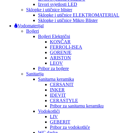
Izvori svjetlosti LED
Sklopke i utičnice blister
Sklopke i utičnice ELEKTROMATERIAL
Sklopke i utičnice Mikro Blister
Vodomaterijal
Bojleri
Bojleri Električni
KONČAR
FERROLI-ISEA
GORENJE
ARISTON
LEOV
Pribor za bojlere
Sanitarija
Sanitarna keramika
CERSANIT
INKER
IDEVIT
CERASTYLE
Pribor za sanitarnu keramiku
Vodokotlići
LIV
GEBERIT
Pribor za vodokotliće
WC daske