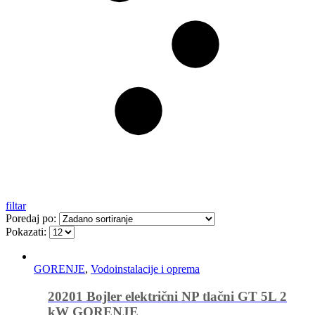
filtar
Poredaj po:
Pokazati:
GORENJE
,
Vodoinstalacije i oprema
20201 Bojler električni NP tlačni GT 5L 2
kW GORENJE