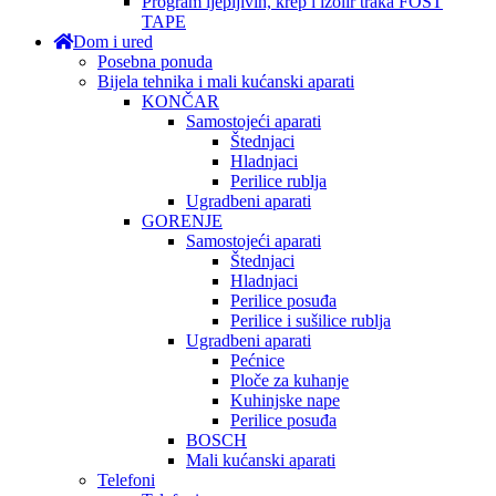
Program ljepljivih, krep i izolir traka FOST
TAPE
Dom i ured
Posebna ponuda
Bijela tehnika i mali kućanski aparati
KONČAR
Samostojeći aparati
Štednjaci
Hladnjaci
Perilice rublja
Ugradbeni aparati
GORENJE
Samostojeći aparati
Štednjaci
Hladnjaci
Perilice posuđa
Perilice i sušilice rublja
Ugradbeni aparati
Pećnice
Ploče za kuhanje
Kuhinjske nape
Perilice posuđa
BOSCH
Mali kućanski aparati
Telefoni