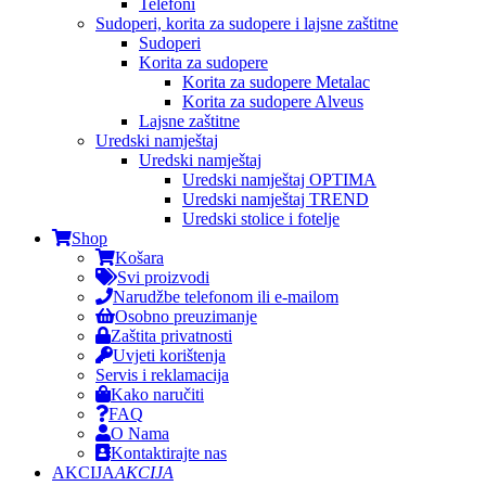
Telefoni
Sudoperi, korita za sudopere i lajsne zaštitne
Sudoperi
Korita za sudopere
Korita za sudopere Metalac
Korita za sudopere Alveus
Lajsne zaštitne
Uredski namještaj
Uredski namještaj
Uredski namještaj OPTIMA
Uredski namještaj TREND
Uredski stolice i fotelje
Shop
Košara
Svi proizvodi
Narudžbe telefonom ili e-mailom
Osobno preuzimanje
Zaštita privatnosti
Uvjeti korištenja
Servis i reklamacija
Kako naručiti
FAQ
O Nama
Kontaktirajte nas
AKCIJA
AKCIJA