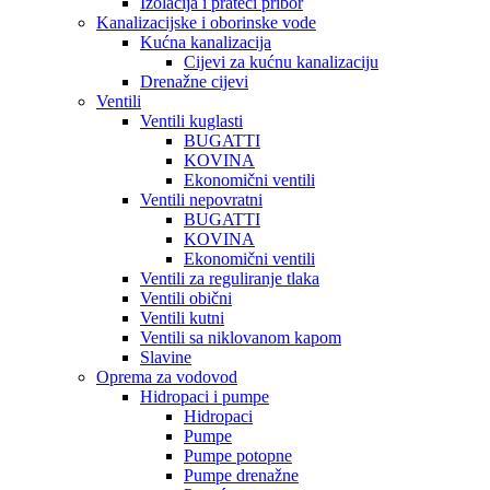
Izolacija i prateći pribor
Kanalizacijske i oborinske vode
Kućna kanalizacija
Cijevi za kućnu kanalizaciju
Drenažne cijevi
Ventili
Ventili kuglasti
BUGATTI
KOVINA
Ekonomični ventili
Ventili nepovratni
BUGATTI
KOVINA
Ekonomični ventili
Ventili za reguliranje tlaka
Ventili obični
Ventili kutni
Ventili sa niklovanom kapom
Slavine
Oprema za vodovod
Hidropaci i pumpe
Hidropaci
Pumpe
Pumpe potopne
Pumpe drenažne