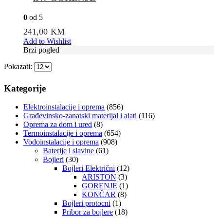
0
od 5
241,00
KM
Add to Wishlist
Brzi pogled
Pokazati:
Kategorije
Elektroinstalacije i oprema
(856)
Građevinsko-zanatski materijal i alati
(116)
Oprema za dom i ured
(8)
Termoinstalacije i oprema
(654)
Vodoinstalacije i oprema
(908)
Baterije i slavine
(61)
Bojleri
(30)
Bojleri Električni
(12)
ARISTON
(3)
GORENJE
(1)
KONČAR
(8)
Bojleri protocni
(1)
Pribor za bojlere
(18)