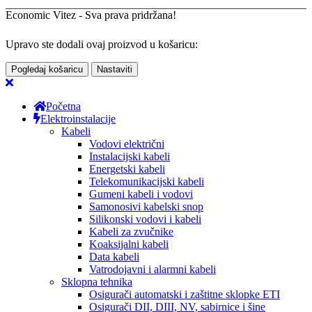
Economic Vitez - Sva prava pridržana!
Upravo ste dodali ovaj proizvod u košaricu:
Pogledaj košaricu
Nastaviti
Početna
Elektroinstalacije
Kabeli
Vodovi električni
Instalacijski kabeli
Energetski kabeli
Telekomunikacijski kabeli
Gumeni kabeli i vodovi
Samonosivi kabelski snop
Silikonski vodovi i kabeli
Kabeli za zvučnike
Koaksijalni kabeli
Data kabeli
Vatrodojavni i alarmni kabeli
Sklopna tehnika
Osigurači automatski i zaštitne sklopke ETI
Osigurači DII, DIII, NV, sabirnice i šine