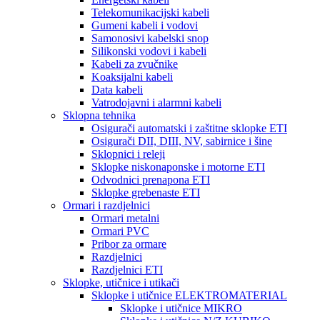
Telekomunikacijski kabeli
Gumeni kabeli i vodovi
Samonosivi kabelski snop
Silikonski vodovi i kabeli
Kabeli za zvučnike
Koaksijalni kabeli
Data kabeli
Vatrodojavni i alarmni kabeli
Sklopna tehnika
Osigurači automatski i zaštitne sklopke ETI
Osigurači DII, DIII, NV, sabirnice i šine
Sklopnici i releji
Sklopke niskonaponske i motorne ETI
Odvodnici prenapona ETI
Sklopke grebenaste ETI
Ormari i razdjelnici
Ormari metalni
Ormari PVC
Pribor za ormare
Razdjelnici
Razdjelnici ETI
Sklopke, utičnice i utikači
Sklopke i utičnice ELEKTROMATERIAL
Sklopke i utičnice MIKRO