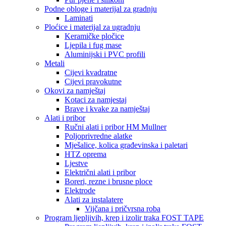
Podne obloge i materijal za gradnju
Laminati
Ploćice i materijal za ugradnju
Keramičke pločice
Ljepila i fug mase
Aluminijski i PVC profili
Metali
Cijevi kvadratne
Cijevi pravokutne
Okovi za namještaj
Kotaci za namjestaj
Brave i kvake za namještaj
Alati i pribor
Ručni alati i pribor HM Mullner
Poljoprivredne alatke
Mješalice, kolica građevinska i paletari
HTZ oprema
Ljestve
Električni alati i pribor
Boreri, rezne i brusne ploce
Elektrode
Alati za instalatere
Vijčana i pričvrsna roba
Program ljepljivih, krep i izolir traka FOST TAPE