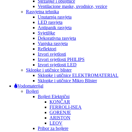
Stezaljke i obujmice
Ventilacione maske, uvodnice, vezice
Rasvjetna tehnika
Unutarnja rasvjeta
LED rasvjeta
Antipanik rasvjeta
Svjetiljke
Dekorativna rasvjeta
Vanjska rasvjeta
Reflektori
Izvori svjetlosti
Izvori svjetlosti PHILIPS
Izvori svjetlosti LED
Sklopke i utičnice blister
Sklopke i utičnice ELEKTROMATERIAL
Sklopke i utičnice Mikro Blister
Vodomaterijal
Bojleri
Bojleri Električni
KONČAR
FERROLI-ISEA
GORENJE
ARISTON
LEOV
Pribor za bojlere