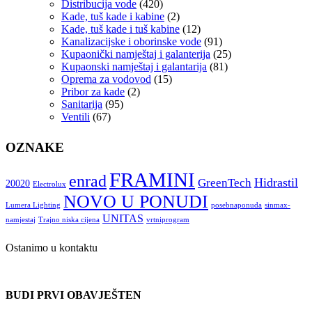
Distribucija vode
(420)
Kade, tuš kade i kabine
(2)
Kade, tuš kade i tuš kabine
(12)
Kanalizacijske i oborinske vode
(91)
Kupaonički namještaj i galanterija
(25)
Kupaonski namještaj i galantarija
(81)
Oprema za vodovod
(15)
Pribor za kade
(2)
Sanitarija
(95)
Ventili
(67)
OZNAKE
FRAMINI
enrad
Hidrastil
GreenTech
20020
Electrolux
NOVO U PONUDI
Lumera Lighting
posebnaponuda
sinmax-
UNITAS
namjestaj
Trajno niska cijena
vrtniprogram
Ostanimo u kontaktu
BUDI PRVI OBAVJEŠTEN