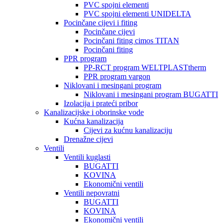
PVC spojni elementi
PVC spojni elementi UNIDELTA
Pocinčane cijevi i fiting
Pocinčane cijevi
Pocinčani fiting cimos TITAN
Pocinčani fiting
PPR program
PP-RCT program WELTPLASTtherm
PPR program vargon
Niklovani i mesingani program
Niklovani i mesingani program BUGATTI
Izolacija i prateći pribor
Kanalizacijske i oborinske vode
Kućna kanalizacija
Cijevi za kućnu kanalizaciju
Drenažne cijevi
Ventili
Ventili kuglasti
BUGATTI
KOVINA
Ekonomični ventili
Ventili nepovratni
BUGATTI
KOVINA
Ekonomični ventili