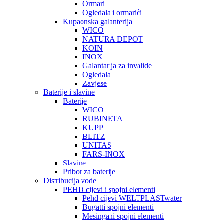
Ormari
Ogledala i ormarići
Kupaonska galanterija
WICO
NATURA DEPOT
KOIN
INOX
Galantarija za invalide
Ogledala
Zavjese
Baterije i slavine
Baterije
WICO
RUBINETA
KUPP
BLITZ
UNITAS
FARS-INOX
Slavine
Pribor za baterije
Distribucija vode
PEHD cijevi i spojni elementi
Pehd cijevi WELTPLASTwater
Bugatti spojni elementi
Mesingani spojni elementi