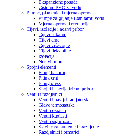
Ekspanzione posuđe
Cisterne PVC za vodu
Pumpe, plamenici i mjerna oprema
Pumpe za grijanje i sanitarnu vodu
Mjerna oprema i regulacije
Cijevi, izolacije i nosivi pribor
Cijevi bakarne
Cijevi crne
Cijevi višeslojne
Cijevi fleksibilne
Izolacija
Nosivi pribor
Spojni elementi
Fiting bakarni
Fiting crni
Fiting press
Spojni i specijalizirani pribor
Ventili i razdjelnici
Ventili i navijci radijatorski
Glave termostatske
Ventili ozračni
Ventili kuglasti
Ventili sigurnosni
Slavine za punjenje i praznjenje
Razdjelnici i ormarici