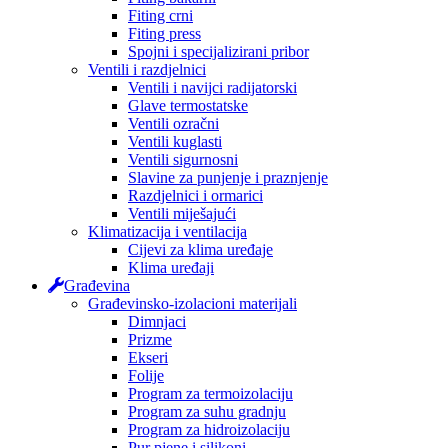
Fiting crni
Fiting press
Spojni i specijalizirani pribor
Ventili i razdjelnici
Ventili i navijci radijatorski
Glave termostatske
Ventili ozračni
Ventili kuglasti
Ventili sigurnosni
Slavine za punjenje i praznjenje
Razdjelnici i ormarici
Ventili miješajući
Klimatizacija i ventilacija
Cijevi za klima uređaje
Klima uređaji
Građevina
Građevinsko-izolacioni materijali
Dimnjaci
Prizme
Ekseri
Folije
Program za termoizolaciju
Program za suhu gradnju
Program za hidroizolaciju
Pur pjene i silikoni