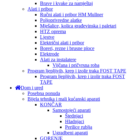
Brave i kvake za namještaj
Alati i pribor
Ručni alati i pribor HM Mullner
Poljoprivredne alatke
Mješalice, kolica građevinska i paletari
HTZ oprema
Ljestve
Električni alati i pribor
Boreri, rezne i brusne ploce
Elektrode
Alati za instalatere
Vijčana i pričvrsna roba
Program ljepljivih, krep i izolir traka FOST TAPE
Program ljepljivih, krep i izolir traka FOST
TAPE
Dom i ured
Posebna ponuda
Bijela tehnika i mali kućanski aparati
KONČAR
Samostojeći aparati
Štednjaci
Hladnjaci
Perilice rublja
Ugradbeni aparati
GORENJE