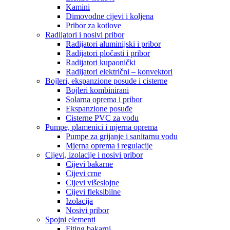
Kamini
Dimovodne cijevi i koljena
Pribor za kotlove
Radijatori i nosivi pribor
Radijatori aluminijski i pribor
Radijatori pločasti i pribor
Radijatori kupaonički
Radijatori električni – konvektori
Bojleri, ekspanzione posude i cisterne
Bojleri kombinirani
Solarna oprema i pribor
Ekspanzione posuđe
Cisterne PVC za vodu
Pumpe, plamenici i mjerna oprema
Pumpe za grijanje i sanitarnu vodu
Mjerna oprema i regulacije
Cijevi, izolacije i nosivi pribor
Cijevi bakarne
Cijevi crne
Cijevi višeslojne
Cijevi fleksibilne
Izolacija
Nosivi pribor
Spojni elementi
Fiting bakarni