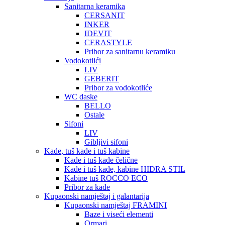
Sanitarna keramika
CERSANIT
INKER
IDEVIT
CERASTYLE
Pribor za sanitarnu keramiku
Vodokotlići
LIV
GEBERIT
Pribor za vodokotliće
WC daske
BELLO
Ostale
Sifoni
LIV
Gibljivi sifoni
Kade, tuš kade i tuš kabine
Kade i tuš kade čelične
Kade i tuš kade, kabine HIDRA STIL
Kabine tuš ROCCO ECO
Pribor za kade
Kupaonski namještaj i galantarija
Kupaonski namještaj FRAMINI
Baze i viseći elementi
Ormari