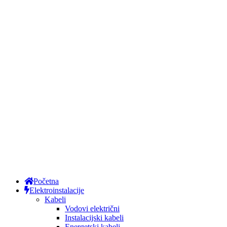
Početna
Elektroinstalacije
Kabeli
Vodovi električni
Instalacijski kabeli
Energetski kabeli