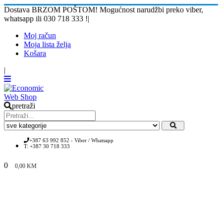
Dostava BRZOM POŠTOM! Mogućnost narudžbi preko viber,
whatsapp ili 030 718 333 !
|
Moj račun
Moja lista želja
Košara
|
pretraži
+387 63 992 852 - Viber / Whatsapp
T: +387 30 718 333
0
0,00
KM