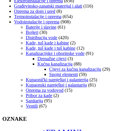
Elektroinstalacije i oprema
(856)
Građevinsko-zanatski materijal i alati
(116)
Oprema za dom i ured
(8)
Termoinstalacije i oprema
(654)
Vodoinstalacije i oprema
(908)
Baterije i slavine
(61)
Bojleri
(30)
Distribucija vode
(420)
Kade, tuš kade i kabine
(2)
Kade, tuš kade i tuš kabine
(12)
Kanalizacijske i oborinske vode
(91)
Drenažne cijevi
(3)
Kućna kanalizacija
(88)
Cijevi za kućnu kanalizaciju
(29)
Spojni elementi
(59)
Kupaonički namještaj i galanterija
(25)
Kupaonski namještaj i galantarija
(81)
Oprema za vodovod
(15)
Pribor za kade
(2)
Sanitarija
(95)
Ventili
(67)
OZNAKE