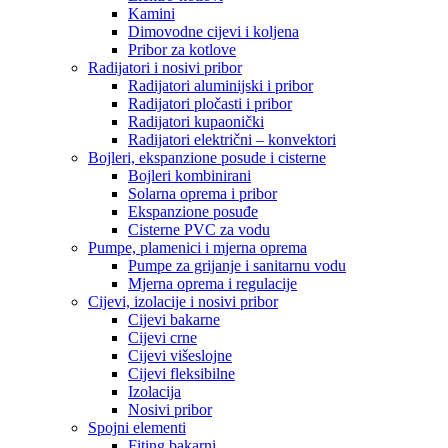
Kamini
Dimovodne cijevi i koljena
Pribor za kotlove
Radijatori i nosivi pribor
Radijatori aluminijski i pribor
Radijatori pločasti i pribor
Radijatori kupaonički
Radijatori električni – konvektori
Bojleri, ekspanzione posude i cisterne
Bojleri kombinirani
Solarna oprema i pribor
Ekspanzione posuđe
Cisterne PVC za vodu
Pumpe, plamenici i mjerna oprema
Pumpe za grijanje i sanitarnu vodu
Mjerna oprema i regulacije
Cijevi, izolacije i nosivi pribor
Cijevi bakarne
Cijevi crne
Cijevi višeslojne
Cijevi fleksibilne
Izolacija
Nosivi pribor
Spojni elementi
Fiting bakarni