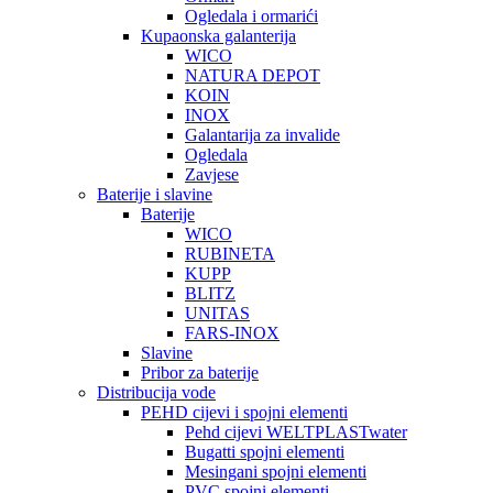
Ogledala i ormarići
Kupaonska galanterija
WICO
NATURA DEPOT
KOIN
INOX
Galantarija za invalide
Ogledala
Zavjese
Baterije i slavine
Baterije
WICO
RUBINETA
KUPP
BLITZ
UNITAS
FARS-INOX
Slavine
Pribor za baterije
Distribucija vode
PEHD cijevi i spojni elementi
Pehd cijevi WELTPLASTwater
Bugatti spojni elementi
Mesingani spojni elementi
PVC spojni elementi