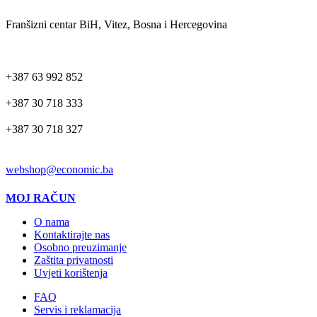
ADRESA
Franšizni centar BiH, Vitez, Bosna i Hercegovina
TELEFON
+387 63 992 852
+387 30 718 333
+387 30 718 327
EMAIL
webshop@economic.ba
MOJ RAČUN
O nama
Kontaktirajte nas
Osobno preuzimanje
Zaštita privatnosti
Uvjeti korištenja
FAQ
Servis i reklamacija