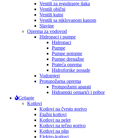
Ventili za reguliranje tlaka
Ventili obični
Ventili kutni
Ventili sa niklovanom kapom
Slavine
Oprema za vodovod
Hidropaci i pumpe
Hidropaci
Pumpe
Pumpe potopne
Pumpe drenažne
Prateća oprema
Hidroforske posude
Vodomjeri
Protupožarna oprema
Protupožarni aparati
Hidrantski ormarići i pribor
Grijanje
Kotlovi
Kotlovi na čvrsto gorivo
Etažni kotlovi
Kotlovi na pelet
Kotlovi na tečno gorivo
Kotlovi na plin
Elektro-kotlovi