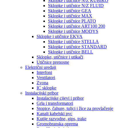
Sklopke i utičnice N/Z KUBIKO
Sklopke i utičnice N/Z FLUID
Sklopke i utičnice GEA
Sklopke i utičnice MAX
Sklopke i utičnice PLATO
Sklopke i utičnice ART100 200
Sklopke i utičnice MODYS
Sklopke i utičnice EKVA
Sklopke i utičnice STELLA
Sklopke i utičnice STANDARD
Sklopke i utičnice BELL
Sklopke, utičnice i utikači
Utičnice prenosne
Električni uređaji
Interfoni
Ventilatori
Zvona
IC sklopke
Instalacijski pribor
Instalacijske cijevi i pribor
Grla i transformatori
Stopice, čahure, tuljci i žice za provlačenje
Kanali kabelski pvc
Kutije razvodne, gips, trake
Gromobranska oprema