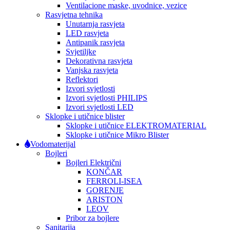
Ventilacione maske, uvodnice, vezice
Rasvjetna tehnika
Unutarnja rasvjeta
LED rasvjeta
Antipanik rasvjeta
Svjetiljke
Dekorativna rasvjeta
Vanjska rasvjeta
Reflektori
Izvori svjetlosti
Izvori svjetlosti PHILIPS
Izvori svjetlosti LED
Sklopke i utičnice blister
Sklopke i utičnice ELEKTROMATERIAL
Sklopke i utičnice Mikro Blister
Vodomaterijal
Bojleri
Bojleri Električni
KONČAR
FERROLI-ISEA
GORENJE
ARISTON
LEOV
Pribor za bojlere
Sanitarija