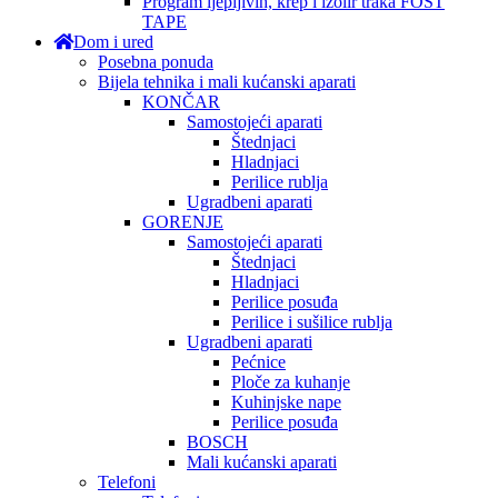
Program ljepljivih, krep i izolir traka FOST
TAPE
Dom i ured
Posebna ponuda
Bijela tehnika i mali kućanski aparati
KONČAR
Samostojeći aparati
Štednjaci
Hladnjaci
Perilice rublja
Ugradbeni aparati
GORENJE
Samostojeći aparati
Štednjaci
Hladnjaci
Perilice posuđa
Perilice i sušilice rublja
Ugradbeni aparati
Pećnice
Ploče za kuhanje
Kuhinjske nape
Perilice posuđa
BOSCH
Mali kućanski aparati
Telefoni