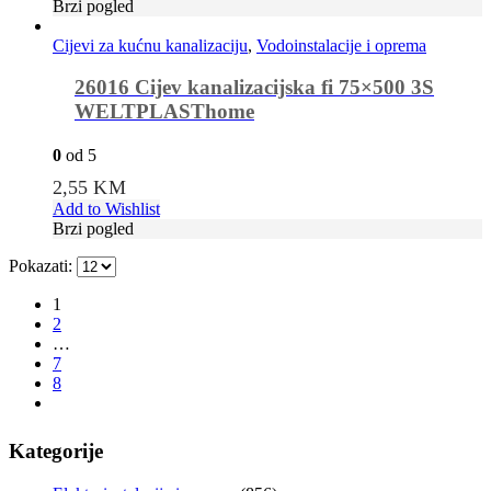
Brzi pogled
Cijevi za kućnu kanalizaciju
,
Vodoinstalacije i oprema
26016 Cijev kanalizacijska fi 75×500 3S
WELTPLASThome
0
od 5
2,55
KM
Add to Wishlist
Brzi pogled
Pokazati:
1
2
…
7
8
Kategorije