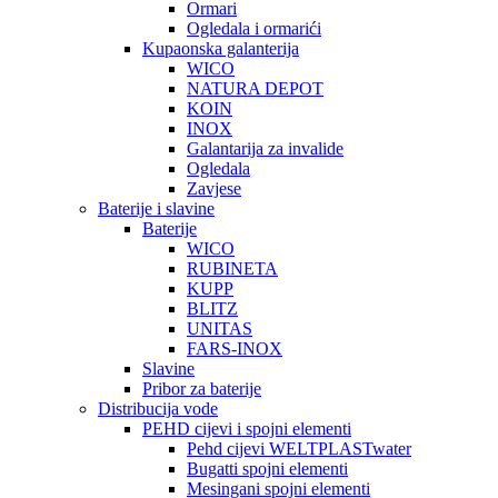
Ormari
Ogledala i ormarići
Kupaonska galanterija
WICO
NATURA DEPOT
KOIN
INOX
Galantarija za invalide
Ogledala
Zavjese
Baterije i slavine
Baterije
WICO
RUBINETA
KUPP
BLITZ
UNITAS
FARS-INOX
Slavine
Pribor za baterije
Distribucija vode
PEHD cijevi i spojni elementi
Pehd cijevi WELTPLASTwater
Bugatti spojni elementi
Mesingani spojni elementi