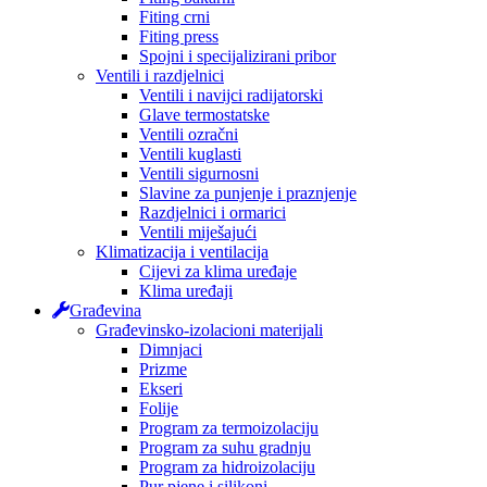
Fiting crni
Fiting press
Spojni i specijalizirani pribor
Ventili i razdjelnici
Ventili i navijci radijatorski
Glave termostatske
Ventili ozračni
Ventili kuglasti
Ventili sigurnosni
Slavine za punjenje i praznjenje
Razdjelnici i ormarici
Ventili miješajući
Klimatizacija i ventilacija
Cijevi za klima uređaje
Klima uređaji
Građevina
Građevinsko-izolacioni materijali
Dimnjaci
Prizme
Ekseri
Folije
Program za termoizolaciju
Program za suhu gradnju
Program za hidroizolaciju
Pur pjene i silikoni