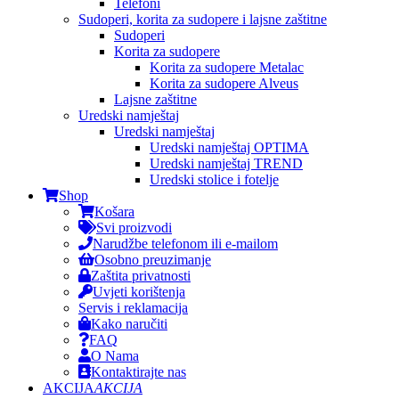
Telefoni
Sudoperi, korita za sudopere i lajsne zaštitne
Sudoperi
Korita za sudopere
Korita za sudopere Metalac
Korita za sudopere Alveus
Lajsne zaštitne
Uredski namještaj
Uredski namještaj
Uredski namještaj OPTIMA
Uredski namještaj TREND
Uredski stolice i fotelje
Shop
Košara
Svi proizvodi
Narudžbe telefonom ili e-mailom
Osobno preuzimanje
Zaštita privatnosti
Uvjeti korištenja
Servis i reklamacija
Kako naručiti
FAQ
O Nama
Kontaktirajte nas
AKCIJA
AKCIJA