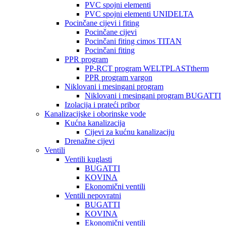
PVC spojni elementi
PVC spojni elementi UNIDELTA
Pocinčane cijevi i fiting
Pocinčane cijevi
Pocinčani fiting cimos TITAN
Pocinčani fiting
PPR program
PP-RCT program WELTPLASTtherm
PPR program vargon
Niklovani i mesingani program
Niklovani i mesingani program BUGATTI
Izolacija i prateći pribor
Kanalizacijske i oborinske vode
Kućna kanalizacija
Cijevi za kućnu kanalizaciju
Drenažne cijevi
Ventili
Ventili kuglasti
BUGATTI
KOVINA
Ekonomični ventili
Ventili nepovratni
BUGATTI
KOVINA
Ekonomični ventili