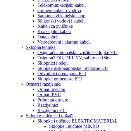
Telekomunikacijski kabeli
Gumeni kabeli i vodovi
Samonosivi kabelski snop
Silikonski vodovi i kabeli
Kabeli za zvučnike
Koaksijalni kabeli
Data kabeli
Vatrodojavni i alarmni kabeli
Sklopna tehnika
Osigurači automatski i zaštitne sklopke ETI
Osigurači DII, DIII, NV, sabirnice i šine
Sklopnici i releji
Sklopke niskonaponske i motorne ETI
Odvodnici prenapona ETI
Sklopke grebenaste ETI
Ormari i razdjelnici
Ormari metalni
Ormari PVC
Pribor za ormare
Razdjelnici
Razdjelnici ETI
Sklopke, utičnice i utikači
Sklopke i utičnice ELEKTROMATERIAL
Sklopke i utičnice MIKRO