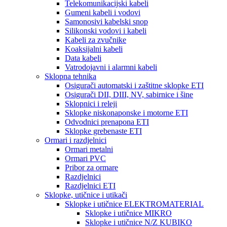
Telekomunikacijski kabeli
Gumeni kabeli i vodovi
Samonosivi kabelski snop
Silikonski vodovi i kabeli
Kabeli za zvučnike
Koaksijalni kabeli
Data kabeli
Vatrodojavni i alarmni kabeli
Sklopna tehnika
Osigurači automatski i zaštitne sklopke ETI
Osigurači DII, DIII, NV, sabirnice i šine
Sklopnici i releji
Sklopke niskonaponske i motorne ETI
Odvodnici prenapona ETI
Sklopke grebenaste ETI
Ormari i razdjelnici
Ormari metalni
Ormari PVC
Pribor za ormare
Razdjelnici
Razdjelnici ETI
Sklopke, utičnice i utikači
Sklopke i utičnice ELEKTROMATERIAL
Sklopke i utičnice MIKRO
Sklopke i utičnice N/Z KUBIKO