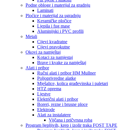
Podne obloge i materijal za gradnju
Laminati
Ploćice i materijal za ugradnju
Keramičke pločice
Ljepila i fug mase
Aluminijski i PVC profili
Metali
Cijevi kvadratne
Cijevi pravokutne
Okovi za namještaj
Kotaci za namjestaj
Brave i kvake za namještaj
Alati i pribor
Ručni alati i pribor HM Mullner
Poljoprivredne alatke
Mješalice, kolica građevinska i paletari
HTZ oprema
Ljestve
Električni alati i pribor
Boreri, rezne i brusne ploce
Elektrode
Alati za instalatere
Vijčana i pričvrsna roba
Program ljepljivih, krep i izolir traka FOST TAPE