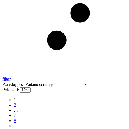
filtar
Poredaj po:
Pokazati:
1
2
…
7
8