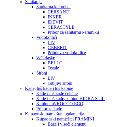
Sanitarija
Sanitarna keramika
CERSANIT
INKER
IDEVIT
CERASTYLE
Pribor za sanitarnu keramiku
Vodokotlići
LIV
GEBERIT
Pribor za vodokotliće
WC daske
BELLO
Ostale
Sifoni
LIV
Gibljivi sifoni
Kade, tuš kade i tuš kabine
Kade i tuš kade čelične
Kade i tuš kade, kabine HIDRA STIL
Kabine tuš ROCCO ECO
Pribor za kade
Kupaonski namještaj i galantarija
Kupaonski namještaj FRAMINI
Baze i viseći elementi