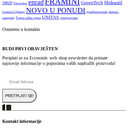
FRAMINI
enrad
Hidrastil
GreenTech
20020
Electrolux
NOVO U PONUDI
Lumera Lighting
posebnaponuda
sinmax-
UNITAS
namjestaj
Trajno niska cijena
vrtniprogram
Ostanimo u kontaktu
BUDI PRVI OBAVJEŠTEN
Pretplati se na Economic web shop newsletter da primate
najnovije informacije o popustima vaših najdražih proizvoda!
Kontakt informacije