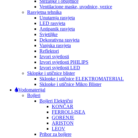
Stezaljke i obujmice
Ventilacione maske, uvodnice, vezice
Rasvjetna tehnika
Unutarnja rasvjeta
LED rasvjeta
Antipanik rasvjeta
Svjetiljke
Dekorativna rasvjeta
Vanjska rasvjeta
Reflektori
Izvori svjetlosti
Izvori svjetlosti PHILIPS
Izvori svjetlosti LED
Sklopke i utičnice blister
Sklopke i utičnice ELEKTROMATERIAL
Sklopke i utičnice Mikro Blister
Vodomaterijal
Bojleri
Bojleri Električni
KONČAR
FERROLI-ISEA
GORENJE
ARISTON
LEOV
Pribor za bojlere