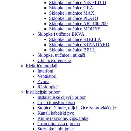
Sklopke i utičnice N/Z FLUID
Sklopke i utičnice GEA
Sklopke i utičnice MAX
Sklopke i utičnice PLATO
Sklopke i utičnice ART100 200
Sklopke i utičnice MODYS
Sklopke i utičnice EKVA
Sklopke i utičnice STELLA
Sklopke i utičnice STANDARD
Sklopke i utičnice BELL
Sklopke, utičnice i utikači
Utičnice prenosne
Električni uređaji
Interfoni
Ventilatori
Zvona
IC sklopke
Instalacijski pribor
Instalacijske cijevi i pribor
Grla i transformatori
Stopice, čahure, tuljci i žice za provlačenje
Kanali kabelski pvc
Kutije razvodne, gips, trake
Gromobranska oprema
Stezaljke i obujmice