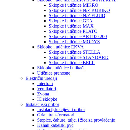
Sklopke i utičnice MIKRO
Sklopke i utičnice N/Z KUBIKO
Sklopke i utičnice N/Z FLUID
Sklopke i utičnice GEA
Sklopke i utičnice MAX
Sklopke i utičnice PLATO
Sklopke i utičnice ART100 200
Sklopke i utičnice MODYS
Sklopke i utičnice EKVA
Sklopke i utičnice STELLA
Sklopke i utičnice STANDARD
Sklopke i utičnice BELL
Sklopke, utičnice i utikači
Utičnice prenosne
Električni uređaji
Interfoni
Ventilatori
Zvona
IC sklopke
Instalacijski pribor
Instalacijske cijevi i pribor
Grla i transformatori
Stopice, čahure, tuljci i žice za provlačenje
Kanali kabelski pvc