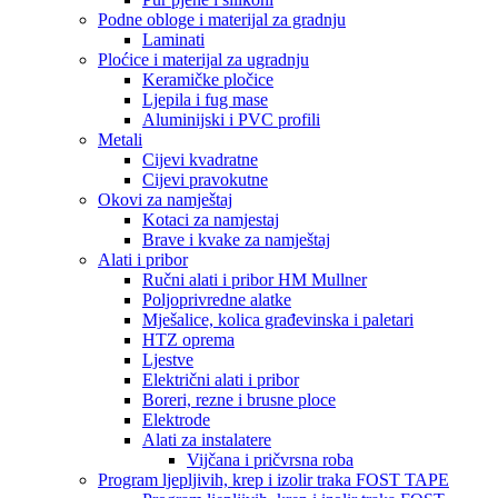
Podne obloge i materijal za gradnju
Laminati
Ploćice i materijal za ugradnju
Keramičke pločice
Ljepila i fug mase
Aluminijski i PVC profili
Metali
Cijevi kvadratne
Cijevi pravokutne
Okovi za namještaj
Kotaci za namjestaj
Brave i kvake za namještaj
Alati i pribor
Ručni alati i pribor HM Mullner
Poljoprivredne alatke
Mješalice, kolica građevinska i paletari
HTZ oprema
Ljestve
Električni alati i pribor
Boreri, rezne i brusne ploce
Elektrode
Alati za instalatere
Vijčana i pričvrsna roba
Program ljepljivih, krep i izolir traka FOST TAPE