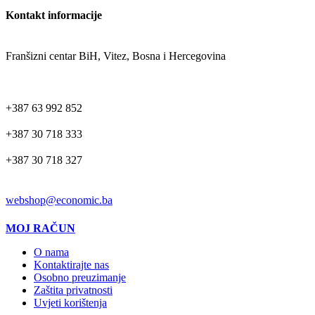
Kontakt informacije
ADRESA
Franšizni centar BiH, Vitez, Bosna i Hercegovina
TELEFON
+387 63 992 852
+387 30 718 333
+387 30 718 327
EMAIL
webshop@economic.ba
MOJ RAČUN
O nama
Kontaktirajte nas
Osobno preuzimanje
Zaštita privatnosti
Uvjeti korištenja