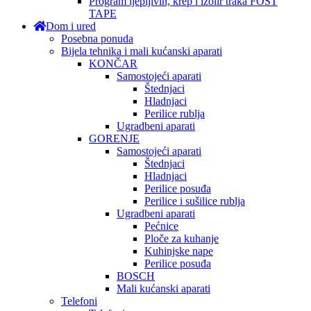
Program ljepljivih, krep i izolir traka FOST
TAPE
Dom i ured
Posebna ponuda
Bijela tehnika i mali kućanski aparati
KONČAR
Samostojeći aparati
Štednjaci
Hladnjaci
Perilice rublja
Ugradbeni aparati
GORENJE
Samostojeći aparati
Štednjaci
Hladnjaci
Perilice posuđa
Perilice i sušilice rublja
Ugradbeni aparati
Pećnice
Ploče za kuhanje
Kuhinjske nape
Perilice posuđa
BOSCH
Mali kućanski aparati
Telefoni