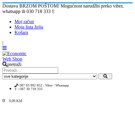
Dostava BRZOM POŠTOM! Mogućnost narudžbi preko viber,
whatsapp ili 030 718 333 !
|
Moj račun
Moja lista želja
Košara
|
pretraži
+387 63 992 852 - Viber / Whatsapp
T: +387 30 718 333
0
0,00
KM