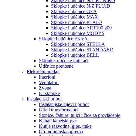
Sklopke i utičnice N/Z KUBIKO
Sklopke i utičnice N/Z FLUID
Sklopke i utičnice GEA
Sklopke i utičnice MAX
Sklopke i utičnice PLATO
Sklopke i utičnice ART100 200
Sklopke i utičnice MODYS
Sklopke i utičnice EKVA
Sklopke i utičnice STELLA
Sklopke i utičnice STANDARD
Sklopke i utičnice BELL
Sklopke, utičnice i utikači
Utičnice prenosne
Električni uređaji
Interfoni
Ventilatori
Zvona
IC sklopke
Instalacijski pribor
Instalacijske cijevi i pribor
Grla i transformatori
Stopice, čahure, tuljci i žice za provlačenje
Kanali kabelski pvc
Kutije razvodne, gips, trake
Gromobranska oprema