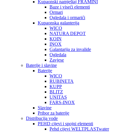
Kupaonski namještaj FRAMINI
Baze i viseći elementi
Ormari
Ogledala i ormarići
Kupaonska galanterija
WICO
NATURA DEPOT
KOIN
INOX
Galantarija za invalide
Ogledala
Zavjese
Baterije i slavine
Baterije
WICO
RUBINETA
KUPP
BLITZ
UNITAS
FARS-INOX
Slavine
Pribor za baterije
Distribucija vode
PEHD cijevi i spojni elementi
Pehd cijevi WELTPLASTwater