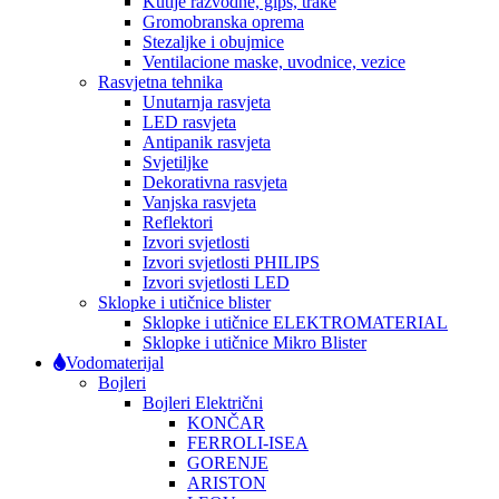
Kutije razvodne, gips, trake
Gromobranska oprema
Stezaljke i obujmice
Ventilacione maske, uvodnice, vezice
Rasvjetna tehnika
Unutarnja rasvjeta
LED rasvjeta
Antipanik rasvjeta
Svjetiljke
Dekorativna rasvjeta
Vanjska rasvjeta
Reflektori
Izvori svjetlosti
Izvori svjetlosti PHILIPS
Izvori svjetlosti LED
Sklopke i utičnice blister
Sklopke i utičnice ELEKTROMATERIAL
Sklopke i utičnice Mikro Blister
Vodomaterijal
Bojleri
Bojleri Električni
KONČAR
FERROLI-ISEA
GORENJE
ARISTON