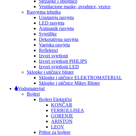
Stezaljke i obujmice
Ventilacione maske, uvodnice, vezice
Rasvjetna tehnika
Unutarnja rasvjeta
LED rasvjeta
Antipanik rasvjeta
Svjetiljke
Dekorativna rasvjeta
Vanjska rasvjeta
Reflektori
Izvori svjetlosti
Izvori svjetlosti PHILIPS
Izvori svjetlosti LED
Sklopke i utičnice blister
Sklopke i utičnice ELEKTROMATERIAL
Sklopke i utičnice Mikro Blister
Vodomaterijal
Bojleri
Bojleri Električni
KONČAR
FERROLI-ISEA
GORENJE
ARISTON
LEOV
Pribor za bojlere