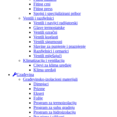
Fiting crni
Fiting press
Spojni i specijalizirani pribor
Ventili i razdjelnici
Ventili i navijci radijatorski
Glave termostatske
Ventili ozračni
Ventili kuglasti
Ventili sigurnosni
Slavine za punjenje i praznjenje
Razdjelnici i ormarici
Ventili miješajući
Klimatizacija i ventilacija
Cijevi za klima uređaje
Klima uređaji
Građevina
Građevinsko-izolacioni materijali
Dimnjaci
Prizme
Ekseri
Folije
Program za termoizolaciju
Program za suhu gradnju
Program za hidroizolaciju
Pur pjene i silikoni