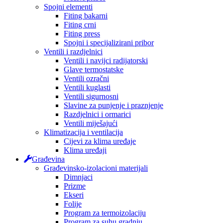
Spojni elementi
Fiting bakarni
Fiting crni
Fiting press
Spojni i specijalizirani pribor
Ventili i razdjelnici
Ventili i navijci radijatorski
Glave termostatske
Ventili ozračni
Ventili kuglasti
Ventili sigurnosni
Slavine za punjenje i praznjenje
Razdjelnici i ormarici
Ventili miješajući
Klimatizacija i ventilacija
Cijevi za klima uređaje
Klima uređaji
Građevina
Građevinsko-izolacioni materijali
Dimnjaci
Prizme
Ekseri
Folije
Program za termoizolaciju
Program za suhu gradnju