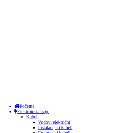
Početna
Elektroinstalacije
Kabeli
Vodovi električni
Instalacijski kabeli
Energetski kabeli