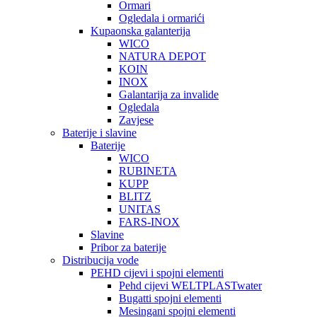
Ormari
Ogledala i ormarići
Kupaonska galanterija
WICO
NATURA DEPOT
KOIN
INOX
Galantarija za invalide
Ogledala
Zavjese
Baterije i slavine
Baterije
WICO
RUBINETA
KUPP
BLITZ
UNITAS
FARS-INOX
Slavine
Pribor za baterije
Distribucija vode
PEHD cijevi i spojni elementi
Pehd cijevi WELTPLASTwater
Bugatti spojni elementi
Mesingani spojni elementi