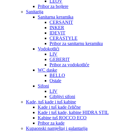
LEOV
Pribor za bojlere
Sanitarija
Sanitarna keramika
CERSANIT
INKER
IDEVIT
CERASTYLE
Pribor za sanitarnu keramiku
Vodokotlići
LIV
GEBERIT
Pribor za vodokotliće
WC daske
BELLO
Ostale
Sifoni
LIV
Gibljivi sifoni
Kade, tuš kade i tuš kabine
Kade i tuš kade čelične
Kade i tuš kade, kabine HIDRA STIL
Kabine tuš ROCCO ECO
Pribor za kade
Kupaonski namještaj i galantarija