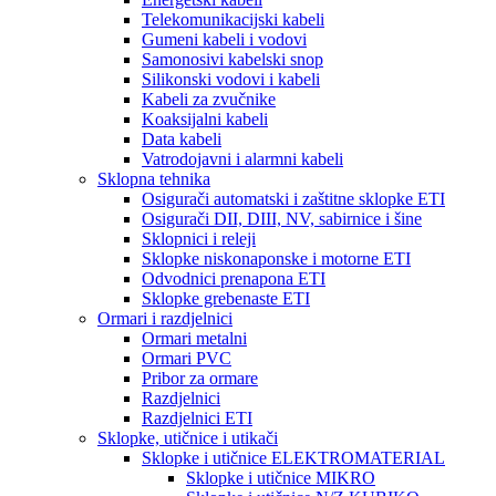
Telekomunikacijski kabeli
Gumeni kabeli i vodovi
Samonosivi kabelski snop
Silikonski vodovi i kabeli
Kabeli za zvučnike
Koaksijalni kabeli
Data kabeli
Vatrodojavni i alarmni kabeli
Sklopna tehnika
Osigurači automatski i zaštitne sklopke ETI
Osigurači DII, DIII, NV, sabirnice i šine
Sklopnici i releji
Sklopke niskonaponske i motorne ETI
Odvodnici prenapona ETI
Sklopke grebenaste ETI
Ormari i razdjelnici
Ormari metalni
Ormari PVC
Pribor za ormare
Razdjelnici
Razdjelnici ETI
Sklopke, utičnice i utikači
Sklopke i utičnice ELEKTROMATERIAL
Sklopke i utičnice MIKRO