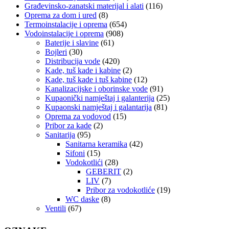
Građevinsko-zanatski materijal i alati
(116)
Oprema za dom i ured
(8)
Termoinstalacije i oprema
(654)
Vodoinstalacije i oprema
(908)
Baterije i slavine
(61)
Bojleri
(30)
Distribucija vode
(420)
Kade, tuš kade i kabine
(2)
Kade, tuš kade i tuš kabine
(12)
Kanalizacijske i oborinske vode
(91)
Kupaonički namještaj i galanterija
(25)
Kupaonski namještaj i galantarija
(81)
Oprema za vodovod
(15)
Pribor za kade
(2)
Sanitarija
(95)
Sanitarna keramika
(42)
Sifoni
(15)
Vodokotlići
(28)
GEBERIT
(2)
LIV
(7)
Pribor za vodokotliće
(19)
WC daske
(8)
Ventili
(67)