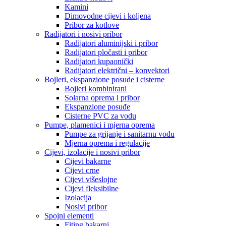
Kamini
Dimovodne cijevi i koljena
Pribor za kotlove
Radijatori i nosivi pribor
Radijatori aluminijski i pribor
Radijatori pločasti i pribor
Radijatori kupaonički
Radijatori električni – konvektori
Bojleri, ekspanzione posude i cisterne
Bojleri kombinirani
Solarna oprema i pribor
Ekspanzione posuđe
Cisterne PVC za vodu
Pumpe, plamenici i mjerna oprema
Pumpe za grijanje i sanitarnu vodu
Mjerna oprema i regulacije
Cijevi, izolacije i nosivi pribor
Cijevi bakarne
Cijevi crne
Cijevi višeslojne
Cijevi fleksibilne
Izolacija
Nosivi pribor
Spojni elementi
Fiting bakarni