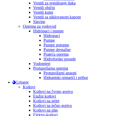
Ventili za reguliranje tlaka
Ventili obični
Ventili kutni
Ventili sa niklovanom kapom
Slavine
Oprema za vodovod
Hidropaci i pumpe
Hidropaci
Pumpe
Pumpe potopne
Pumpe drenažne
Prateća oprema
Hidroforske posude
Vodomjeri
Protupožarna oprema
Protupožarni aparati
Hidrantski ormarići i pribor
Grijanje
Kotlovi
Kotlovi na čvrsto gorivo
Etažni kotlovi
Kotlovi na pelet
Kotlovi na tečno gorivo
Kotlovi na plin
Elektro-kotlovi