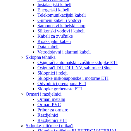
Instalacijski kabeli
Energetski kabeli
Telekomunikacijski kabeli
Gumeni kabeli i vodovi
Samonosivi kabelski snop
Silikonski vodovi i kabeli
Kabeli za zvučnike
Koaksijalni kabeli
Data kabeli
Vatrodojavni i alarmni kabeli
Sklopna tehnika
Osigurači automatski i zaštitne sklopke ETI
Osigurači DII, DIII, NV, sabirnice i šine
Sklopnici i releji
Sklopke niskonaponske i motorne ETI
Odvodnici prenapona ETI
Sklopke grebenaste ETI
Ormari i razdjelnici
Ormari metalni
Ormari PVC
Pribor za ormare
Razdjelnici
Razdjelnici ETI
Sklopke, utičnice i utikači
Sklopke i utičnice ELEKTROMATERIAL