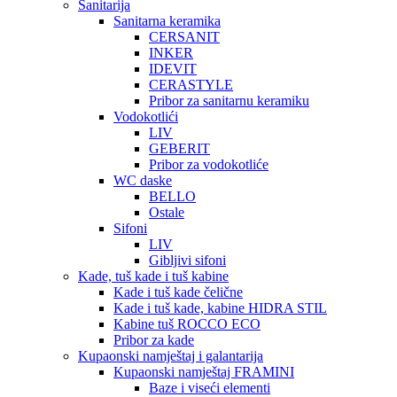
Sanitarija
Sanitarna keramika
CERSANIT
INKER
IDEVIT
CERASTYLE
Pribor za sanitarnu keramiku
Vodokotlići
LIV
GEBERIT
Pribor za vodokotliće
WC daske
BELLO
Ostale
Sifoni
LIV
Gibljivi sifoni
Kade, tuš kade i tuš kabine
Kade i tuš kade čelične
Kade i tuš kade, kabine HIDRA STIL
Kabine tuš ROCCO ECO
Pribor za kade
Kupaonski namještaj i galantarija
Kupaonski namještaj FRAMINI
Baze i viseći elementi