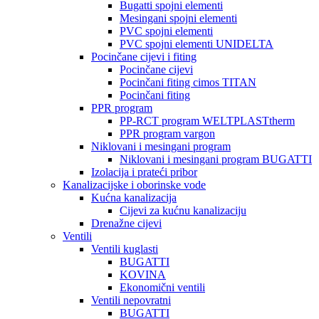
Bugatti spojni elementi
Mesingani spojni elementi
PVC spojni elementi
PVC spojni elementi UNIDELTA
Pocinčane cijevi i fiting
Pocinčane cijevi
Pocinčani fiting cimos TITAN
Pocinčani fiting
PPR program
PP-RCT program WELTPLASTtherm
PPR program vargon
Niklovani i mesingani program
Niklovani i mesingani program BUGATTI
Izolacija i prateći pribor
Kanalizacijske i oborinske vode
Kućna kanalizacija
Cijevi za kućnu kanalizaciju
Drenažne cijevi
Ventili
Ventili kuglasti
BUGATTI
KOVINA
Ekonomični ventili
Ventili nepovratni
BUGATTI