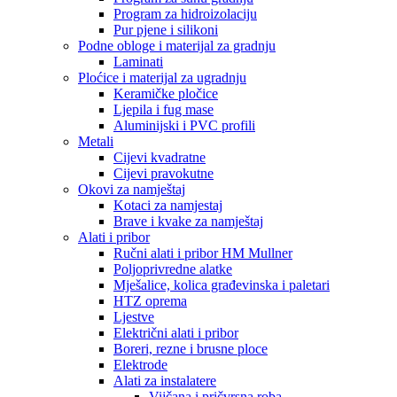
Program za hidroizolaciju
Pur pjene i silikoni
Podne obloge i materijal za gradnju
Laminati
Ploćice i materijal za ugradnju
Keramičke pločice
Ljepila i fug mase
Aluminijski i PVC profili
Metali
Cijevi kvadratne
Cijevi pravokutne
Okovi za namještaj
Kotaci za namjestaj
Brave i kvake za namještaj
Alati i pribor
Ručni alati i pribor HM Mullner
Poljoprivredne alatke
Mješalice, kolica građevinska i paletari
HTZ oprema
Ljestve
Električni alati i pribor
Boreri, rezne i brusne ploce
Elektrode
Alati za instalatere
Vijčana i pričvrsna roba