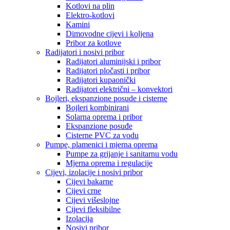
Kotlovi na plin
Elektro-kotlovi
Kamini
Dimovodne cijevi i koljena
Pribor za kotlove
Radijatori i nosivi pribor
Radijatori aluminijski i pribor
Radijatori pločasti i pribor
Radijatori kupaonički
Radijatori električni – konvektori
Bojleri, ekspanzione posude i cisterne
Bojleri kombinirani
Solarna oprema i pribor
Ekspanzione posuđe
Cisterne PVC za vodu
Pumpe, plamenici i mjerna oprema
Pumpe za grijanje i sanitarnu vodu
Mjerna oprema i regulacije
Cijevi, izolacije i nosivi pribor
Cijevi bakarne
Cijevi crne
Cijevi višeslojne
Cijevi fleksibilne
Izolacija
Nosivi pribor