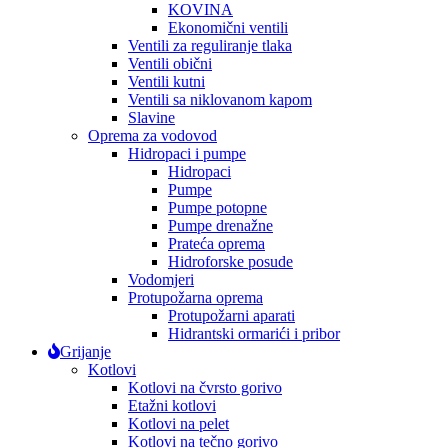
KOVINA
Ekonomični ventili
Ventili za reguliranje tlaka
Ventili obični
Ventili kutni
Ventili sa niklovanom kapom
Slavine
Oprema za vodovod
Hidropaci i pumpe
Hidropaci
Pumpe
Pumpe potopne
Pumpe drenažne
Prateća oprema
Hidroforske posude
Vodomjeri
Protupožarna oprema
Protupožarni aparati
Hidrantski ormarići i pribor
Grijanje
Kotlovi
Kotlovi na čvrsto gorivo
Etažni kotlovi
Kotlovi na pelet
Kotlovi na tečno gorivo