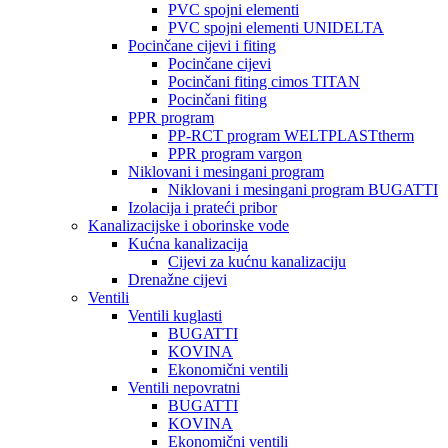
PVC spojni elementi
PVC spojni elementi UNIDELTA
Pocinčane cijevi i fiting
Pocinčane cijevi
Pocinčani fiting cimos TITAN
Pocinčani fiting
PPR program
PP-RCT program WELTPLASTtherm
PPR program vargon
Niklovani i mesingani program
Niklovani i mesingani program BUGATTI
Izolacija i prateći pribor
Kanalizacijske i oborinske vode
Kućna kanalizacija
Cijevi za kućnu kanalizaciju
Drenažne cijevi
Ventili
Ventili kuglasti
BUGATTI
KOVINA
Ekonomični ventili
Ventili nepovratni
BUGATTI
KOVINA
Ekonomični ventili