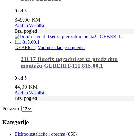
0
od 5
349,00
KM
Add to Wishlist
Brzi pogled
GEBERIT
,
Vodoinstalacije i oprema
21617 Duofix ugradni set za predzidnu
montažu GEBERIT-111.815.00.1
0
od 5
44,00
KM
Add to Wishlist
Brzi pogled
Pokazati:
Kategorije
Elektroinstalacije i oprema
(856)