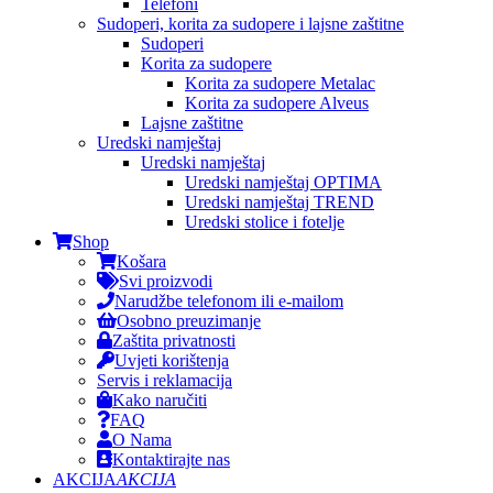
Telefoni
Sudoperi, korita za sudopere i lajsne zaštitne
Sudoperi
Korita za sudopere
Korita za sudopere Metalac
Korita za sudopere Alveus
Lajsne zaštitne
Uredski namještaj
Uredski namještaj
Uredski namještaj OPTIMA
Uredski namještaj TREND
Uredski stolice i fotelje
Shop
Košara
Svi proizvodi
Narudžbe telefonom ili e-mailom
Osobno preuzimanje
Zaštita privatnosti
Uvjeti korištenja
Servis i reklamacija
Kako naručiti
FAQ
O Nama
Kontaktirajte nas
AKCIJA
AKCIJA