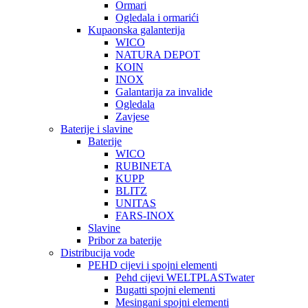
Ormari
Ogledala i ormarići
Kupaonska galanterija
WICO
NATURA DEPOT
KOIN
INOX
Galantarija za invalide
Ogledala
Zavjese
Baterije i slavine
Baterije
WICO
RUBINETA
KUPP
BLITZ
UNITAS
FARS-INOX
Slavine
Pribor za baterije
Distribucija vode
PEHD cijevi i spojni elementi
Pehd cijevi WELTPLASTwater
Bugatti spojni elementi
Mesingani spojni elementi