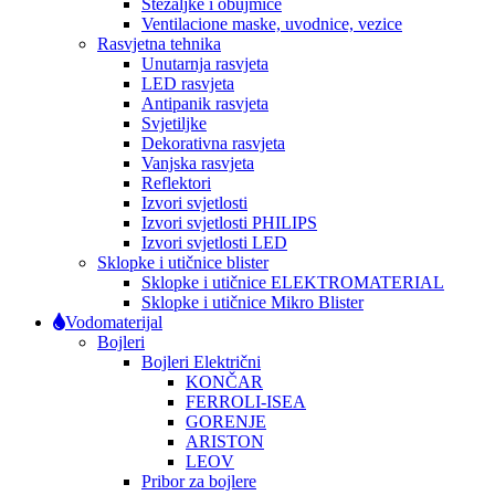
Stezaljke i obujmice
Ventilacione maske, uvodnice, vezice
Rasvjetna tehnika
Unutarnja rasvjeta
LED rasvjeta
Antipanik rasvjeta
Svjetiljke
Dekorativna rasvjeta
Vanjska rasvjeta
Reflektori
Izvori svjetlosti
Izvori svjetlosti PHILIPS
Izvori svjetlosti LED
Sklopke i utičnice blister
Sklopke i utičnice ELEKTROMATERIAL
Sklopke i utičnice Mikro Blister
Vodomaterijal
Bojleri
Bojleri Električni
KONČAR
FERROLI-ISEA
GORENJE
ARISTON
LEOV
Pribor za bojlere