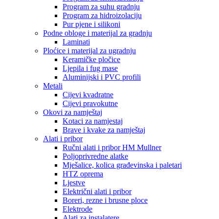
Program za suhu gradnju
Program za hidroizolaciju
Pur pjene i silikoni
Podne obloge i materijal za gradnju
Laminati
Ploćice i materijal za ugradnju
Keramičke pločice
Ljepila i fug mase
Aluminijski i PVC profili
Metali
Cijevi kvadratne
Cijevi pravokutne
Okovi za namještaj
Kotaci za namjestaj
Brave i kvake za namještaj
Alati i pribor
Ručni alati i pribor HM Mullner
Poljoprivredne alatke
Mješalice, kolica građevinska i paletari
HTZ oprema
Ljestve
Električni alati i pribor
Boreri, rezne i brusne ploce
Elektrode
Alati za instalatere