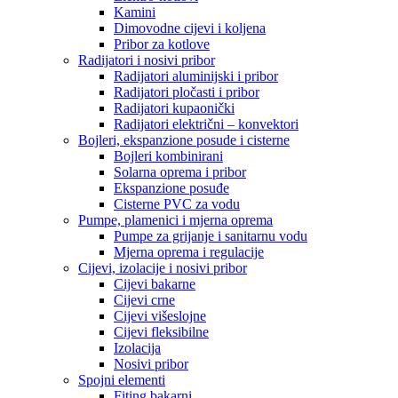
Kamini
Dimovodne cijevi i koljena
Pribor za kotlove
Radijatori i nosivi pribor
Radijatori aluminijski i pribor
Radijatori pločasti i pribor
Radijatori kupaonički
Radijatori električni – konvektori
Bojleri, ekspanzione posude i cisterne
Bojleri kombinirani
Solarna oprema i pribor
Ekspanzione posuđe
Cisterne PVC za vodu
Pumpe, plamenici i mjerna oprema
Pumpe za grijanje i sanitarnu vodu
Mjerna oprema i regulacije
Cijevi, izolacije i nosivi pribor
Cijevi bakarne
Cijevi crne
Cijevi višeslojne
Cijevi fleksibilne
Izolacija
Nosivi pribor
Spojni elementi
Fiting bakarni