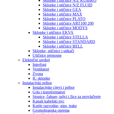
Sklopke i utičnice N/Z KUBIKO
Sklopke i utičnice N/Z FLUID
Sklopke i utičnice GEA
Sklopke i utičnice MAX
Sklopke i utičnice PLATO
Sklopke i utičnice ART100 200
Sklopke i utičnice MODYS
Sklopke i utičnice EKVA
Sklopke i utičnice STELLA
Sklopke i utičnice STANDARD
Sklopke i utičnice BELL
Sklopke, utičnice i utikači
Utičnice prenosne
Električni uređaji
Interfoni
Ventilatori
Zvona
IC sklopke
Instalacijski pribor
Instalacijske cijevi i pribor
Grla i transformatori
Stopice, čahure, tuljci i žice za provlačenje
Kanali kabelski pvc
Kutije razvodne, gips, trake
Gromobranska oprema