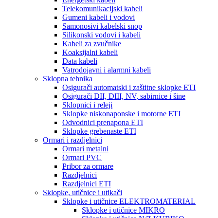
Telekomunikacijski kabeli
Gumeni kabeli i vodovi
Samonosivi kabelski snop
Silikonski vodovi i kabeli
Kabeli za zvučnike
Koaksijalni kabeli
Data kabeli
Vatrodojavni i alarmni kabeli
Sklopna tehnika
Osigurači automatski i zaštitne sklopke ETI
Osigurači DII, DIII, NV, sabirnice i šine
Sklopnici i releji
Sklopke niskonaponske i motorne ETI
Odvodnici prenapona ETI
Sklopke grebenaste ETI
Ormari i razdjelnici
Ormari metalni
Ormari PVC
Pribor za ormare
Razdjelnici
Razdjelnici ETI
Sklopke, utičnice i utikači
Sklopke i utičnice ELEKTROMATERIAL
Sklopke i utičnice MIKRO