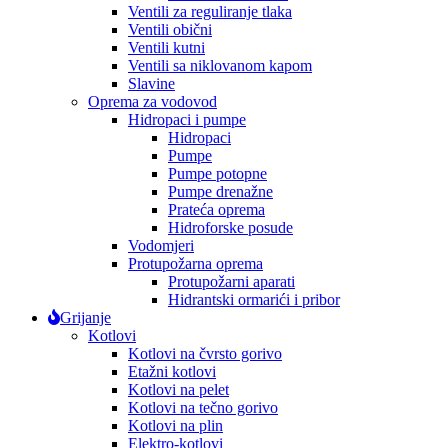
Ventili za reguliranje tlaka
Ventili obični
Ventili kutni
Ventili sa niklovanom kapom
Slavine
Oprema za vodovod
Hidropaci i pumpe
Hidropaci
Pumpe
Pumpe potopne
Pumpe drenažne
Prateća oprema
Hidroforske posude
Vodomjeri
Protupožarna oprema
Protupožarni aparati
Hidrantski ormarići i pribor
Grijanje
Kotlovi
Kotlovi na čvrsto gorivo
Etažni kotlovi
Kotlovi na pelet
Kotlovi na tečno gorivo
Kotlovi na plin
Elektro-kotlovi