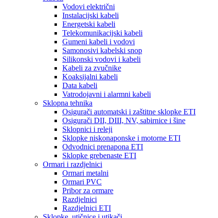
Vodovi električni
Instalacijski kabeli
Energetski kabeli
Telekomunikacijski kabeli
Gumeni kabeli i vodovi
Samonosivi kabelski snop
Silikonski vodovi i kabeli
Kabeli za zvučnike
Koaksijalni kabeli
Data kabeli
Vatrodojavni i alarmni kabeli
Sklopna tehnika
Osigurači automatski i zaštitne sklopke ETI
Osigurači DII, DIII, NV, sabirnice i šine
Sklopnici i releji
Sklopke niskonaponske i motorne ETI
Odvodnici prenapona ETI
Sklopke grebenaste ETI
Ormari i razdjelnici
Ormari metalni
Ormari PVC
Pribor za ormare
Razdjelnici
Razdjelnici ETI
Sklopke, utičnice i utikači