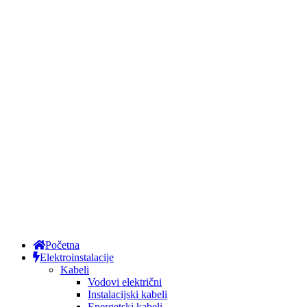
Početna
Elektroinstalacije
Kabeli
Vodovi električni
Instalacijski kabeli
Energetski kabeli