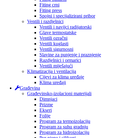
Fiting crni
Fiting press
Spojni i specijalizirani pribor
Ventili i razdjelnici
Ventili i navijci radijatorski
Glave termostatske
Ventili ozračni
Ventili kuglasti
Ventili sigurnosni
Slavine za punjenje i praznjenje
Razdjelnici i ormarici
Ventili miješajući
Klimatizacija i ventilacija
Cijevi za klima uređaje
Klima uređaji
Građevina
Građevinsko-izolacioni materijali
Dimnjaci
Prizme
Ekseri
Folije
Program za termoizolaciju
Program za suhu gradnju
Program za hidroizolaciju
Pur pjene i silikoni