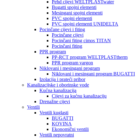
Pehd cijevi WELTPLASTwater
Bugatti spojni elementi
Mesingani spojni elementi
PVC spojni elementi
PVC spojni elementi UNIDELTA
Pocinčane cijevi i fiting
Pocinčane cijevi
Pocinčani fiting cimos TITAN
Pocinčani fiting
PPR program
PP-RCT program WELTPLASTtherm
PPR program vargon
Niklovani i mesingani program
Niklovani i mesingani program BUGATTI
Izolacija i prateći pribor
Kanalizacijske i oborinske vode
Kućna kanalizacija
Cijevi za kućnu kanalizaciju
Drenažne cijevi
Ventili
Ventili kuglasti
BUGATTI
KOVINA
Ekonomični ventili
Ventili nepovratni