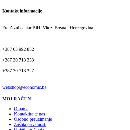
Kontakt informacije
ADRESA
Franšizni centar BiH, Vitez, Bosna i Hercegovina
TELEFON
+387 63 992 852
+387 30 718 333
+387 30 718 327
EMAIL
webshop@economic.ba
MOJ RAČUN
O nama
Kontaktirajte nas
Osobno preuzimanje
Zaštita privatnosti
Uvjeti korištenja