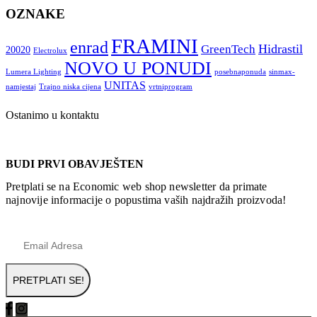
OZNAKE
FRAMINI
enrad
Hidrastil
GreenTech
20020
Electrolux
NOVO U PONUDI
Lumera Lighting
posebnaponuda
sinmax-
UNITAS
namjestaj
Trajno niska cijena
vrtniprogram
Ostanimo u kontaktu
BUDI PRVI OBAVJEŠTEN
Pretplati se na Economic web shop newsletter da primate
najnovije informacije o popustima vaših najdražih proizvoda!