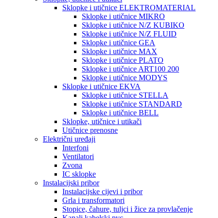
Sklopke i utičnice ELEKTROMATERIAL
Sklopke i utičnice MIKRO
Sklopke i utičnice N/Z KUBIKO
Sklopke i utičnice N/Z FLUID
Sklopke i utičnice GEA
Sklopke i utičnice MAX
Sklopke i utičnice PLATO
Sklopke i utičnice ART100 200
Sklopke i utičnice MODYS
Sklopke i utičnice EKVA
Sklopke i utičnice STELLA
Sklopke i utičnice STANDARD
Sklopke i utičnice BELL
Sklopke, utičnice i utikači
Utičnice prenosne
Električni uređaji
Interfoni
Ventilatori
Zvona
IC sklopke
Instalacijski pribor
Instalacijske cijevi i pribor
Grla i transformatori
Stopice, čahure, tuljci i žice za provlačenje
Kanali kabelski pvc