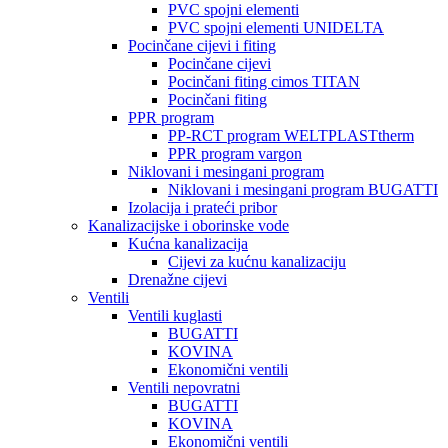
PVC spojni elementi
PVC spojni elementi UNIDELTA
Pocinčane cijevi i fiting
Pocinčane cijevi
Pocinčani fiting cimos TITAN
Pocinčani fiting
PPR program
PP-RCT program WELTPLASTtherm
PPR program vargon
Niklovani i mesingani program
Niklovani i mesingani program BUGATTI
Izolacija i prateći pribor
Kanalizacijske i oborinske vode
Kućna kanalizacija
Cijevi za kućnu kanalizaciju
Drenažne cijevi
Ventili
Ventili kuglasti
BUGATTI
KOVINA
Ekonomični ventili
Ventili nepovratni
BUGATTI
KOVINA
Ekonomični ventili