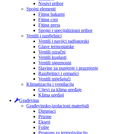
Nosivi pribor
Spojni elementi
Fiting bakarni
Fiting crni
Fiting press
Spojni i specijalizirani pribor
Ventili i razdjelnici
Ventili i navijci radijatorski
Glave termostatske
Ventili ozračni
Ventili kuglasti
Ventili sigurnosni
Slavine za punjenje i praznjenje
Razdjelnici i ormarici
Ventili miješajući
Klimatizacija i ventilacija
Cijevi za klima uređaje
Klima uređaji
Građevina
Građevinsko-izolacioni materijali
Dimnjaci
Prizme
Ekseri
Folije
Program za termoizolaciju