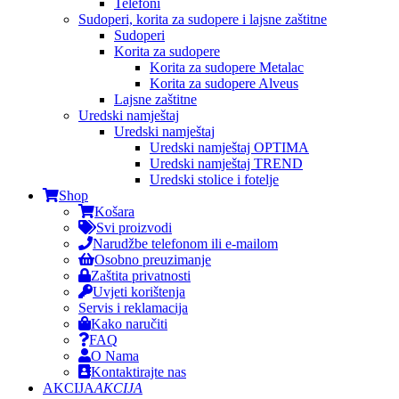
Telefoni
Sudoperi, korita za sudopere i lajsne zaštitne
Sudoperi
Korita za sudopere
Korita za sudopere Metalac
Korita za sudopere Alveus
Lajsne zaštitne
Uredski namještaj
Uredski namještaj
Uredski namještaj OPTIMA
Uredski namještaj TREND
Uredski stolice i fotelje
Shop
Košara
Svi proizvodi
Narudžbe telefonom ili e-mailom
Osobno preuzimanje
Zaštita privatnosti
Uvjeti korištenja
Servis i reklamacija
Kako naručiti
FAQ
O Nama
Kontaktirajte nas
AKCIJA
AKCIJA