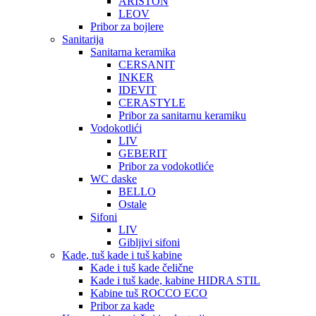
ARISTON
LEOV
Pribor za bojlere
Sanitarija
Sanitarna keramika
CERSANIT
INKER
IDEVIT
CERASTYLE
Pribor za sanitarnu keramiku
Vodokotlići
LIV
GEBERIT
Pribor za vodokotliće
WC daske
BELLO
Ostale
Sifoni
LIV
Gibljivi sifoni
Kade, tuš kade i tuš kabine
Kade i tuš kade čelične
Kade i tuš kade, kabine HIDRA STIL
Kabine tuš ROCCO ECO
Pribor za kade