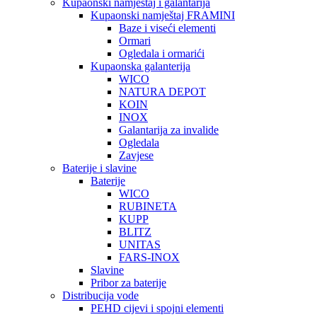
Kupaonski namještaj i galantarija
Kupaonski namještaj FRAMINI
Baze i viseći elementi
Ormari
Ogledala i ormarići
Kupaonska galanterija
WICO
NATURA DEPOT
KOIN
INOX
Galantarija za invalide
Ogledala
Zavjese
Baterije i slavine
Baterije
WICO
RUBINETA
KUPP
BLITZ
UNITAS
FARS-INOX
Slavine
Pribor za baterije
Distribucija vode
PEHD cijevi i spojni elementi