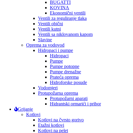
BUGATTI
KOVINA
Ekonomični ventili
Ventili za reguliranje tlaka
Ventili obični
Ventili kutni
Ventili sa niklovanom kapom
Slavine
Oprema za vodovod
Hidropaci i pumpe
Hidropaci
Pumpe
Pumpe potopne
Pumpe drenažne
Prateća oprema
Hidroforske posude
Vodomjeri
Protupožarna oprema
Protupožarni aparati
Hidrantski ormarići i pribor
Grijanje
Kotlovi
Kotlovi na čvrsto gorivo
Etažni kotlovi
Kotlovi na pelet