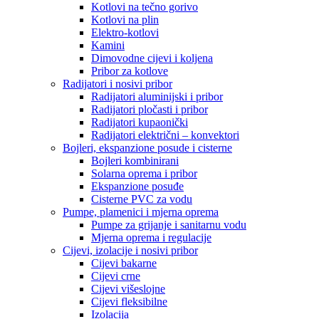
Kotlovi na tečno gorivo
Kotlovi na plin
Elektro-kotlovi
Kamini
Dimovodne cijevi i koljena
Pribor za kotlove
Radijatori i nosivi pribor
Radijatori aluminijski i pribor
Radijatori pločasti i pribor
Radijatori kupaonički
Radijatori električni – konvektori
Bojleri, ekspanzione posude i cisterne
Bojleri kombinirani
Solarna oprema i pribor
Ekspanzione posuđe
Cisterne PVC za vodu
Pumpe, plamenici i mjerna oprema
Pumpe za grijanje i sanitarnu vodu
Mjerna oprema i regulacije
Cijevi, izolacije i nosivi pribor
Cijevi bakarne
Cijevi crne
Cijevi višeslojne
Cijevi fleksibilne
Izolacija