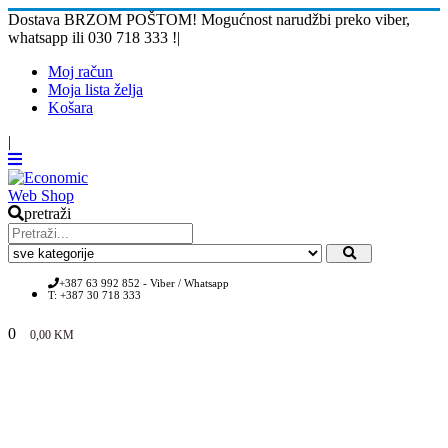
Dostava BRZOM POŠTOM! Mogućnost narudžbi preko viber,
whatsapp ili 030 718 333 !
|
Moj račun
Moja lista želja
Košara
|
pretraži
+387 63 992 852 - Viber / Whatsapp
T: +387 30 718 333
0
0,00
KM