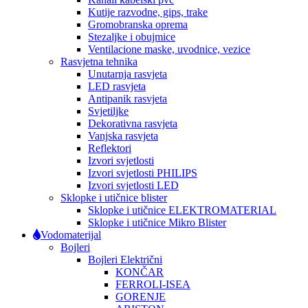
Kutije razvodne, gips, trake
Gromobranska oprema
Stezaljke i obujmice
Ventilacione maske, uvodnice, vezice
Rasvjetna tehnika
Unutarnja rasvjeta
LED rasvjeta
Antipanik rasvjeta
Svjetiljke
Dekorativna rasvjeta
Vanjska rasvjeta
Reflektori
Izvori svjetlosti
Izvori svjetlosti PHILIPS
Izvori svjetlosti LED
Sklopke i utičnice blister
Sklopke i utičnice ELEKTROMATERIAL
Sklopke i utičnice Mikro Blister
Vodomaterijal
Bojleri
Bojleri Električni
KONČAR
FERROLI-ISEA
GORENJE