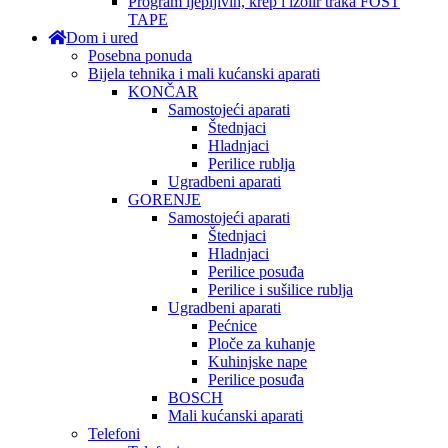
Program ljepljivih, krep i izolir traka FOST
TAPE
Dom i ured
Posebna ponuda
Bijela tehnika i mali kućanski aparati
KONČAR
Samostojeći aparati
Štednjaci
Hladnjaci
Perilice rublja
Ugradbeni aparati
GORENJE
Samostojeći aparati
Štednjaci
Hladnjaci
Perilice posuđa
Perilice i sušilice rublja
Ugradbeni aparati
Pećnice
Ploče za kuhanje
Kuhinjske nape
Perilice posuđa
BOSCH
Mali kućanski aparati
Telefoni