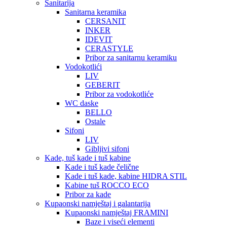
Sanitarija
Sanitarna keramika
CERSANIT
INKER
IDEVIT
CERASTYLE
Pribor za sanitarnu keramiku
Vodokotlići
LIV
GEBERIT
Pribor za vodokotliće
WC daske
BELLO
Ostale
Sifoni
LIV
Gibljivi sifoni
Kade, tuš kade i tuš kabine
Kade i tuš kade čelične
Kade i tuš kade, kabine HIDRA STIL
Kabine tuš ROCCO ECO
Pribor za kade
Kupaonski namještaj i galantarija
Kupaonski namještaj FRAMINI
Baze i viseći elementi