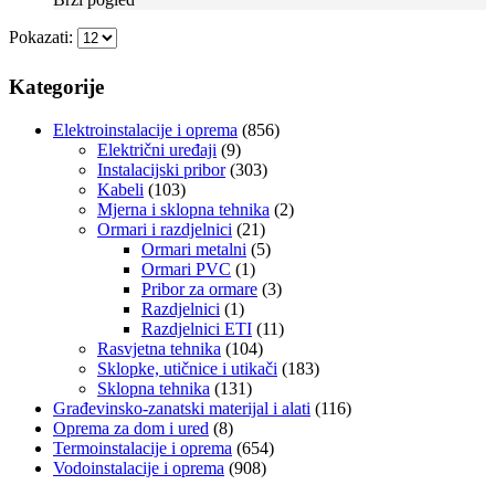
Pokazati:
Kategorije
Elektroinstalacije i oprema
(856)
Električni uređaji
(9)
Instalacijski pribor
(303)
Kabeli
(103)
Mjerna i sklopna tehnika
(2)
Ormari i razdjelnici
(21)
Ormari metalni
(5)
Ormari PVC
(1)
Pribor za ormare
(3)
Razdjelnici
(1)
Razdjelnici ETI
(11)
Rasvjetna tehnika
(104)
Sklopke, utičnice i utikači
(183)
Sklopna tehnika
(131)
Građevinsko-zanatski materijal i alati
(116)
Oprema za dom i ured
(8)
Termoinstalacije i oprema
(654)
Vodoinstalacije i oprema
(908)