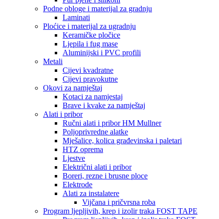
Podne obloge i materijal za gradnju
Laminati
Ploćice i materijal za ugradnju
Keramičke pločice
Ljepila i fug mase
Aluminijski i PVC profili
Metali
Cijevi kvadratne
Cijevi pravokutne
Okovi za namještaj
Kotaci za namjestaj
Brave i kvake za namještaj
Alati i pribor
Ručni alati i pribor HM Mullner
Poljoprivredne alatke
Mješalice, kolica građevinska i paletari
HTZ oprema
Ljestve
Električni alati i pribor
Boreri, rezne i brusne ploce
Elektrode
Alati za instalatere
Vijčana i pričvrsna roba
Program ljepljivih, krep i izolir traka FOST TAPE