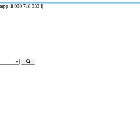
p ili 030 718 333 !
|