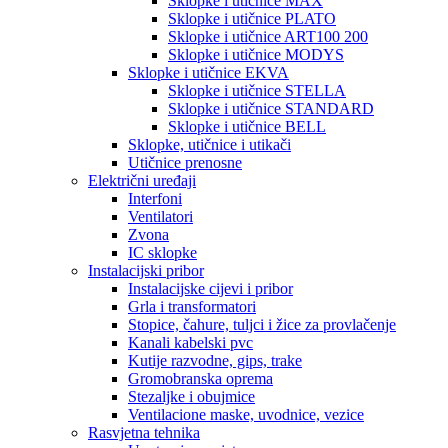
Sklopke i utičnice MAX
Sklopke i utičnice PLATO
Sklopke i utičnice ART100 200
Sklopke i utičnice MODYS
Sklopke i utičnice EKVA
Sklopke i utičnice STELLA
Sklopke i utičnice STANDARD
Sklopke i utičnice BELL
Sklopke, utičnice i utikači
Utičnice prenosne
Električni uređaji
Interfoni
Ventilatori
Zvona
IC sklopke
Instalacijski pribor
Instalacijske cijevi i pribor
Grla i transformatori
Stopice, čahure, tuljci i žice za provlačenje
Kanali kabelski pvc
Kutije razvodne, gips, trake
Gromobranska oprema
Stezaljke i obujmice
Ventilacione maske, uvodnice, vezice
Rasvjetna tehnika