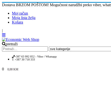
Dostava BRZOM POŠTOM! Mogućnost narudžbi preko viber, whatsap
Moj račun
Moja lista želja
Košara
|
pretraži
+387 63 992 852 - Viber / Whatsapp
T: +387 30 718 333
0
0,00
KM