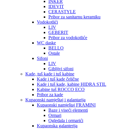
INKER
IDEVIT
CERASTYLE
Pribor za sanitarnu keramiku
Vodokotlići
LIV
GEBERIT
Pribor za vodokotliće
WC daske
BELLO
Ostale
Sifoni
LIV
Gibljivi sifoni
Kade, tuš kade i tuš kabine
Kade i tuš kade čelične
Kade i tuš kade, kabine HIDRA STIL
Kabine tuš ROCCO ECO
Pribor za kade
Kupaonski namještaj i galantarija
Kupaonski namještaj FRAMINI
Baze i viseći elementi
Ormari
Ogledala i ormarići
Kupaonska galanterija