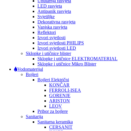
Unutarnja rasvjeta
LED rasvjeta
Antipanik rasvjeta
Svjetiljke
Dekorativna rasvjeta
Vanjska rasvjeta
Reflektori
Izvori svjetlosti
Izvori svjetlosti PHILIPS
Izvori svjetlosti LED
Sklopke i utičnice blister
Sklopke i utičnice ELEKTROMATERIAL
Sklopke i utičnice Mikro Blister
Vodomaterijal
Bojleri
Bojleri Električni
KONČAR
FERROLI-ISEA
GORENJE
ARISTON
LEOV
Pribor za bojlere
Sanitarija
Sanitarna keramika
CERSANIT