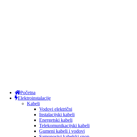
Početna
Elektroinstalacije
Kabeli
Vodovi električni
Instalacijski kabeli
Energetski kabeli
Telekomunikacijski kabeli
Gumeni kabeli i vodovi
Samonosivi kabelski snop