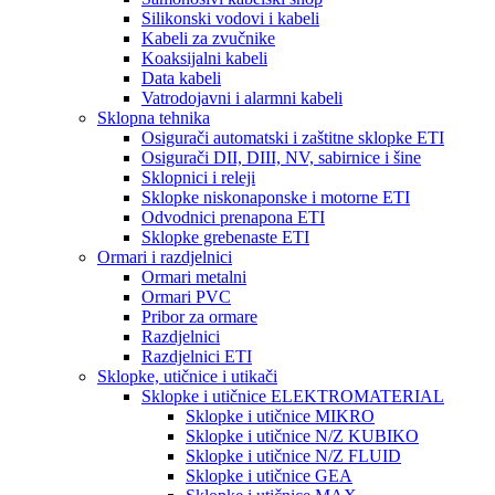
Silikonski vodovi i kabeli
Kabeli za zvučnike
Koaksijalni kabeli
Data kabeli
Vatrodojavni i alarmni kabeli
Sklopna tehnika
Osigurači automatski i zaštitne sklopke ETI
Osigurači DII, DIII, NV, sabirnice i šine
Sklopnici i releji
Sklopke niskonaponske i motorne ETI
Odvodnici prenapona ETI
Sklopke grebenaste ETI
Ormari i razdjelnici
Ormari metalni
Ormari PVC
Pribor za ormare
Razdjelnici
Razdjelnici ETI
Sklopke, utičnice i utikači
Sklopke i utičnice ELEKTROMATERIAL
Sklopke i utičnice MIKRO
Sklopke i utičnice N/Z KUBIKO
Sklopke i utičnice N/Z FLUID
Sklopke i utičnice GEA