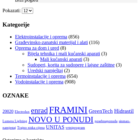
Pokazati:
Kategorije
Elektroinstalacije i oprema
(856)
Građevinsko-zanatski materijal i alati
(116)
Oprema za dom i ured
(8)
Bijela tehnika i mali kućanski aparati
(3)
Mali kućanski aparati
(3)
Sudoperi, korita za sudopere i lajsne zaštitne
(3)
Uredski namještaj
(2)
Termoinstalacije i oprema
(654)
Vodoinstalacije i oprema
(908)
OZNAKE
FRAMINI
enrad
Hidrastil
GreenTech
20020
Electrolux
NOVO U PONUDI
Lumera Lighting
posebnaponuda
sinmax-
UNITAS
namjestaj
Trajno niska cijena
vrtniprogram