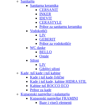
Sanitarija
Sanitarna keramika
CERSANIT
INKER
IDEVIT
CERASTYLE
Pribor za sanitarnu keramiku
Vodokotlići
LIV
GEBERIT
Pribor za vodokotliće
WC daske
BELLO
Ostale
Sifoni
LIV
Gibljivi sifoni
Kade, tuš kade i tuš kabine
Kade i tuš kade čelične
Kade i tuš kade, kabine HIDRA STIL
Kabine tuš ROCCO ECO
Pribor za kade
Kupaonski namještaj i galantarija
Kupaonski namještaj FRAMINI
Baze i viseći elementi