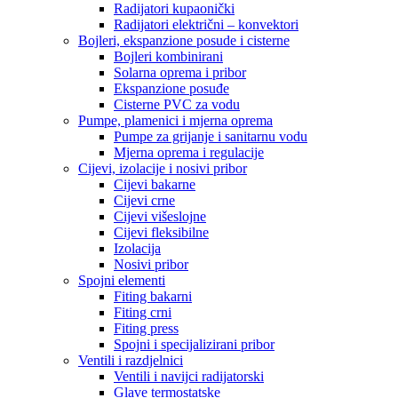
Radijatori kupaonički
Radijatori električni – konvektori
Bojleri, ekspanzione posude i cisterne
Bojleri kombinirani
Solarna oprema i pribor
Ekspanzione posuđe
Cisterne PVC za vodu
Pumpe, plamenici i mjerna oprema
Pumpe za grijanje i sanitarnu vodu
Mjerna oprema i regulacije
Cijevi, izolacije i nosivi pribor
Cijevi bakarne
Cijevi crne
Cijevi višeslojne
Cijevi fleksibilne
Izolacija
Nosivi pribor
Spojni elementi
Fiting bakarni
Fiting crni
Fiting press
Spojni i specijalizirani pribor
Ventili i razdjelnici
Ventili i navijci radijatorski
Glave termostatske