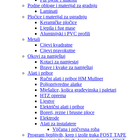
Podne obloge i materijal za gradnju
Laminati
Ploćice i materijal za ugradnju
Keramičke pločice
Ljepila i fug mase
Aluminijski i PVC profili
Metali
Cijevi kvadratne
Cijevi pravokutne
Okovi za namještaj
Kotaci za namjestaj
Brave i kvake za namještaj
Alati i pribor
Ručni alati i pribor HM Mullner
Poljoprivredne alatke
Mješalice, kolica građevinska i paletari
HTZ oprema
Ljestve
Električni alati i pribor
Boreri, rezne i brusne ploce
Elektrode
Alati za instalatere
Vijčana i pričvrsna roba
Program ljepljivih, krep i izolir traka FOST TAPE