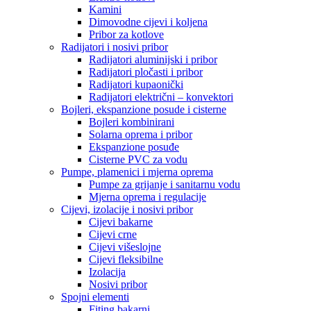
Kamini
Dimovodne cijevi i koljena
Pribor za kotlove
Radijatori i nosivi pribor
Radijatori aluminijski i pribor
Radijatori pločasti i pribor
Radijatori kupaonički
Radijatori električni – konvektori
Bojleri, ekspanzione posude i cisterne
Bojleri kombinirani
Solarna oprema i pribor
Ekspanzione posuđe
Cisterne PVC za vodu
Pumpe, plamenici i mjerna oprema
Pumpe za grijanje i sanitarnu vodu
Mjerna oprema i regulacije
Cijevi, izolacije i nosivi pribor
Cijevi bakarne
Cijevi crne
Cijevi višeslojne
Cijevi fleksibilne
Izolacija
Nosivi pribor
Spojni elementi
Fiting bakarni