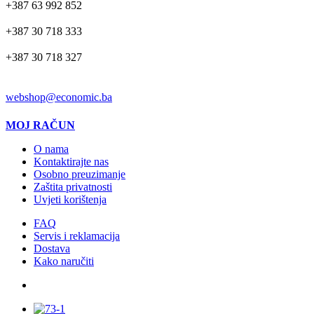
+387 63 992 852
+387 30 718 333
+387 30 718 327
EMAIL
webshop@economic.ba
MOJ RAČUN
O nama
Kontaktirajte nas
Osobno preuzimanje
Zaštita privatnosti
Uvjeti korištenja
FAQ
Servis i reklamacija
Dostava
Kako naručiti