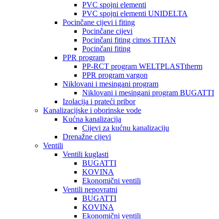
PVC spojni elementi
PVC spojni elementi UNIDELTA
Pocinčane cijevi i fiting
Pocinčane cijevi
Pocinčani fiting cimos TITAN
Pocinčani fiting
PPR program
PP-RCT program WELTPLASTtherm
PPR program vargon
Niklovani i mesingani program
Niklovani i mesingani program BUGATTI
Izolacija i prateći pribor
Kanalizacijske i oborinske vode
Kućna kanalizacija
Cijevi za kućnu kanalizaciju
Drenažne cijevi
Ventili
Ventili kuglasti
BUGATTI
KOVINA
Ekonomični ventili
Ventili nepovratni
BUGATTI
KOVINA
Ekonomični ventili