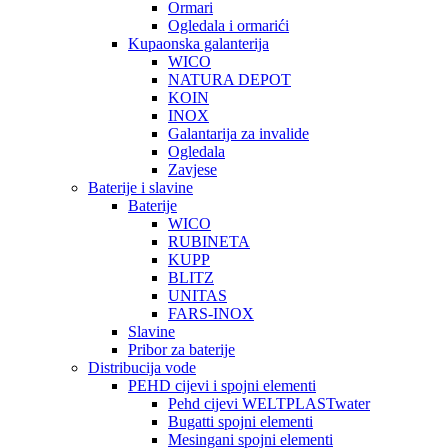
Ormari
Ogledala i ormarići
Kupaonska galanterija
WICO
NATURA DEPOT
KOIN
INOX
Galantarija za invalide
Ogledala
Zavjese
Baterije i slavine
Baterije
WICO
RUBINETA
KUPP
BLITZ
UNITAS
FARS-INOX
Slavine
Pribor za baterije
Distribucija vode
PEHD cijevi i spojni elementi
Pehd cijevi WELTPLASTwater
Bugatti spojni elementi
Mesingani spojni elementi