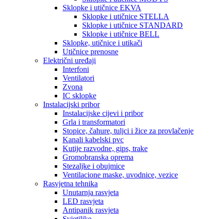
Sklopke i utičnice EKVA
Sklopke i utičnice STELLA
Sklopke i utičnice STANDARD
Sklopke i utičnice BELL
Sklopke, utičnice i utikači
Utičnice prenosne
Električni uređaji
Interfoni
Ventilatori
Zvona
IC sklopke
Instalacijski pribor
Instalacijske cijevi i pribor
Grla i transformatori
Stopice, čahure, tuljci i žice za provlačenje
Kanali kabelski pvc
Kutije razvodne, gips, trake
Gromobranska oprema
Stezaljke i obujmice
Ventilacione maske, uvodnice, vezice
Rasvjetna tehnika
Unutarnja rasvjeta
LED rasvjeta
Antipanik rasvjeta
Svjetiljke