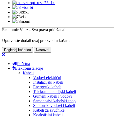
Economic Vitez - Sva prava pridržana!
Upravo ste dodali ovaj proizvod u košaricu:
Pogledaj košaricu
Nastaviti
Početna
Elektroinstalacije
Kabeli
Vodovi električni
Instalacijski kabeli
Energetski kabeli
Telekomunikacijski kabeli
Gumeni kabeli i vodovi
Samonosivi kabelski snop
Silikonski vodovi i kabeli
Kabeli za zvučnike
Koaksijalni kabeli