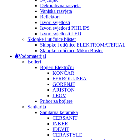
Dekorativna rasvjeta
Vanjska rasvjeta
Reflektori
Izvori svjetlosti
Izvori svjetlosti PHILIPS
Izvori svjetlosti LED
Sklopke i utičnice blister
Sklopke i utičnice ELEKTROMATERIAL
Sklopke i utičnice Mikro Blister
Vodomaterijal
Bojleri
Bojleri Električni
KONČAR
FERROLI-ISEA
GORENJE
ARISTON
LEOV
Pribor za bojlere
Sanitarija
Sanitarna keramika
CERSANIT
INKER
IDEVIT
CERASTYLE