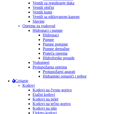
Ventili za reguliranje tlaka
Ventili obični
Ventili kutni
Ventili sa niklovanom kapom
Slavine
Oprema za vodovod
Hidropaci i pumpe
Hidropaci
Pumpe
Pumpe potopne
Pumpe drenažne
Prateća oprema
Hidroforske posude
Vodomjeri
Protupožarna oprema
Protupožarni aparati
Hidrantski ormarići i pribor
Grijanje
Kotlovi
Kotlovi na čvrsto gorivo
Etažni kotlovi
Kotlovi na pelet
Kotlovi na tečno gorivo
Kotlovi na plin
Elektro-kotlovi