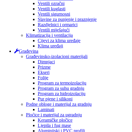
Ventili ozračni
Ventili kuglasti
Ventili sigurnosni
Slavine za punjenje i praznjenje
Razdjelnici i ormarici
Ventili miješajući
Klimatizacija i ventilacija
Cijevi za klima uređaje
Klima uređaji
Građevina
Građevinsko-izolacioni materijali
Dimnjaci
Prizme
Ekseri
Folije
Program za termoizolaciju
Program za suhu gradnju
Program za hidroizolaciju
Pur pjene i silikoni
Podne obloge i materijal za gradnju
Laminati
Ploćice i materijal za ugradnju
Keramičke pločice
Ljepila i fug mase
Aluminijski i PVC profili