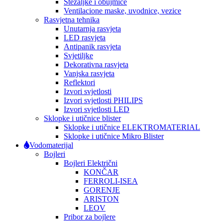
Stezaljke i obujmice
Ventilacione maske, uvodnice, vezice
Rasvjetna tehnika
Unutarnja rasvjeta
LED rasvjeta
Antipanik rasvjeta
Svjetiljke
Dekorativna rasvjeta
Vanjska rasvjeta
Reflektori
Izvori svjetlosti
Izvori svjetlosti PHILIPS
Izvori svjetlosti LED
Sklopke i utičnice blister
Sklopke i utičnice ELEKTROMATERIAL
Sklopke i utičnice Mikro Blister
Vodomaterijal
Bojleri
Bojleri Električni
KONČAR
FERROLI-ISEA
GORENJE
ARISTON
LEOV
Pribor za bojlere