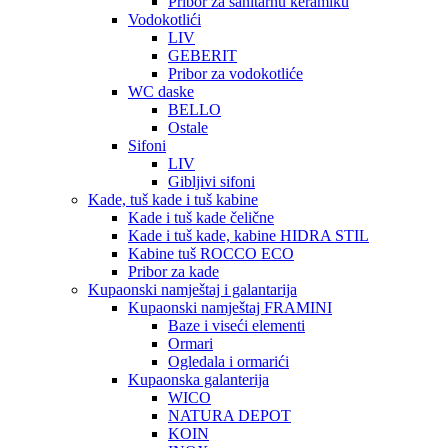
Pribor za sanitarnu keramiku
Vodokotlići
LIV
GEBERIT
Pribor za vodokotliće
WC daske
BELLO
Ostale
Sifoni
LIV
Gibljivi sifoni
Kade, tuš kade i tuš kabine
Kade i tuš kade čelične
Kade i tuš kade, kabine HIDRA STIL
Kabine tuš ROCCO ECO
Pribor za kade
Kupaonski namještaj i galantarija
Kupaonski namještaj FRAMINI
Baze i viseći elementi
Ormari
Ogledala i ormarići
Kupaonska galanterija
WICO
NATURA DEPOT
KOIN