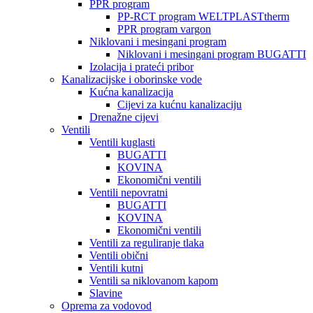
PPR program
PP-RCT program WELTPLASTtherm
PPR program vargon
Niklovani i mesingani program
Niklovani i mesingani program BUGATTI
Izolacija i prateći pribor
Kanalizacijske i oborinske vode
Kućna kanalizacija
Cijevi za kućnu kanalizaciju
Drenažne cijevi
Ventili
Ventili kuglasti
BUGATTI
KOVINA
Ekonomični ventili
Ventili nepovratni
BUGATTI
KOVINA
Ekonomični ventili
Ventili za reguliranje tlaka
Ventili obični
Ventili kutni
Ventili sa niklovanom kapom
Slavine
Oprema za vodovod