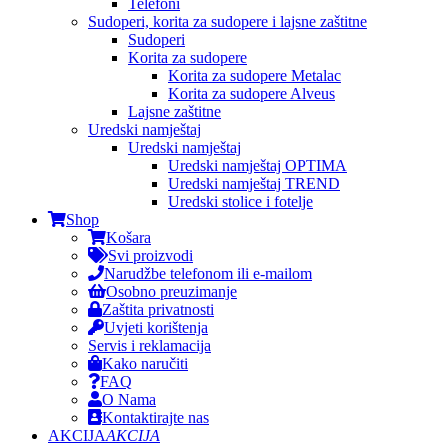
Telefoni
Sudoperi, korita za sudopere i lajsne zaštitne
Sudoperi
Korita za sudopere
Korita za sudopere Metalac
Korita za sudopere Alveus
Lajsne zaštitne
Uredski namještaj
Uredski namještaj
Uredski namještaj OPTIMA
Uredski namještaj TREND
Uredski stolice i fotelje
Shop
Košara
Svi proizvodi
Narudžbe telefonom ili e-mailom
Osobno preuzimanje
Zaštita privatnosti
Uvjeti korištenja
Servis i reklamacija
Kako naručiti
FAQ
O Nama
Kontaktirajte nas
AKCIJA
AKCIJA