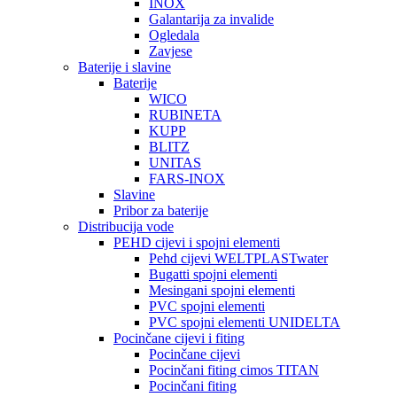
INOX
Galantarija za invalide
Ogledala
Zavjese
Baterije i slavine
Baterije
WICO
RUBINETA
KUPP
BLITZ
UNITAS
FARS-INOX
Slavine
Pribor za baterije
Distribucija vode
PEHD cijevi i spojni elementi
Pehd cijevi WELTPLASTwater
Bugatti spojni elementi
Mesingani spojni elementi
PVC spojni elementi
PVC spojni elementi UNIDELTA
Pocinčane cijevi i fiting
Pocinčane cijevi
Pocinčani fiting cimos TITAN
Pocinčani fiting