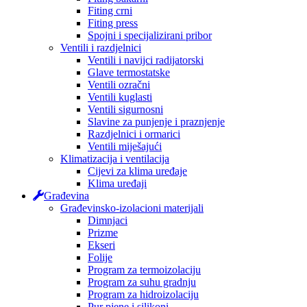
Fiting crni
Fiting press
Spojni i specijalizirani pribor
Ventili i razdjelnici
Ventili i navijci radijatorski
Glave termostatske
Ventili ozračni
Ventili kuglasti
Ventili sigurnosni
Slavine za punjenje i praznjenje
Razdjelnici i ormarici
Ventili miješajući
Klimatizacija i ventilacija
Cijevi za klima uređaje
Klima uređaji
Građevina
Građevinsko-izolacioni materijali
Dimnjaci
Prizme
Ekseri
Folije
Program za termoizolaciju
Program za suhu gradnju
Program za hidroizolaciju
Pur pjene i silikoni