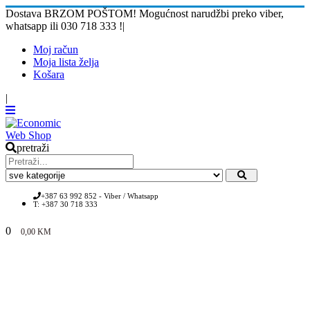
Dostava BRZOM POŠTOM! Mogućnost narudžbi preko viber,
whatsapp ili 030 718 333 !
|
Moj račun
Moja lista želja
Košara
|
pretraži
+387 63 992 852 - Viber / Whatsapp
T: +387 30 718 333
0
0,00
KM