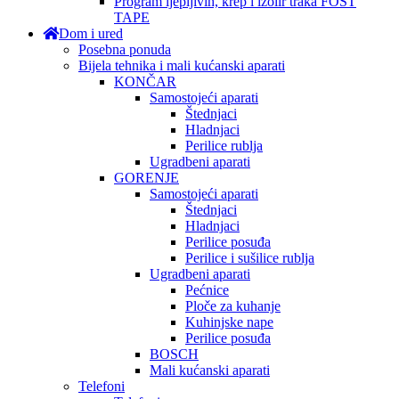
Program ljepljivih, krep i izolir traka FOST
TAPE
Dom i ured
Posebna ponuda
Bijela tehnika i mali kućanski aparati
KONČAR
Samostojeći aparati
Štednjaci
Hladnjaci
Perilice rublja
Ugradbeni aparati
GORENJE
Samostojeći aparati
Štednjaci
Hladnjaci
Perilice posuđa
Perilice i sušilice rublja
Ugradbeni aparati
Pećnice
Ploče za kuhanje
Kuhinjske nape
Perilice posuđa
BOSCH
Mali kućanski aparati
Telefoni