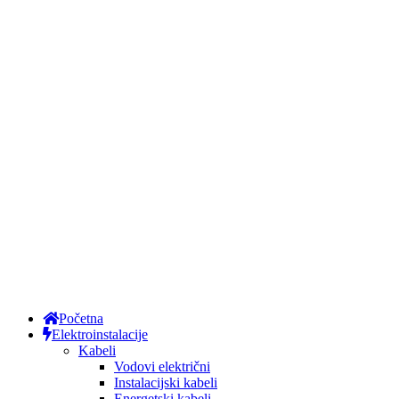
Početna
Elektroinstalacije
Kabeli
Vodovi električni
Instalacijski kabeli
Energetski kabeli