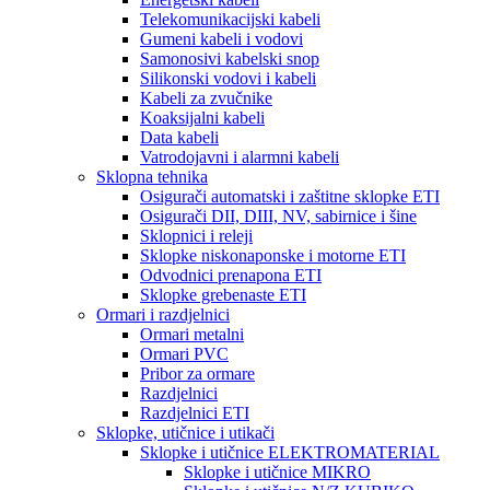
Telekomunikacijski kabeli
Gumeni kabeli i vodovi
Samonosivi kabelski snop
Silikonski vodovi i kabeli
Kabeli za zvučnike
Koaksijalni kabeli
Data kabeli
Vatrodojavni i alarmni kabeli
Sklopna tehnika
Osigurači automatski i zaštitne sklopke ETI
Osigurači DII, DIII, NV, sabirnice i šine
Sklopnici i releji
Sklopke niskonaponske i motorne ETI
Odvodnici prenapona ETI
Sklopke grebenaste ETI
Ormari i razdjelnici
Ormari metalni
Ormari PVC
Pribor za ormare
Razdjelnici
Razdjelnici ETI
Sklopke, utičnice i utikači
Sklopke i utičnice ELEKTROMATERIAL
Sklopke i utičnice MIKRO