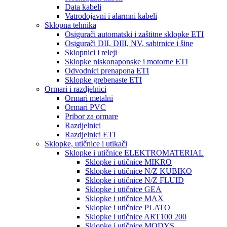
Data kabeli
Vatrodojavni i alarmni kabeli
Sklopna tehnika
Osigurači automatski i zaštitne sklopke ETI
Osigurači DII, DIII, NV, sabirnice i šine
Sklopnici i releji
Sklopke niskonaponske i motorne ETI
Odvodnici prenapona ETI
Sklopke grebenaste ETI
Ormari i razdjelnici
Ormari metalni
Ormari PVC
Pribor za ormare
Razdjelnici
Razdjelnici ETI
Sklopke, utičnice i utikači
Sklopke i utičnice ELEKTROMATERIAL
Sklopke i utičnice MIKRO
Sklopke i utičnice N/Z KUBIKO
Sklopke i utičnice N/Z FLUID
Sklopke i utičnice GEA
Sklopke i utičnice MAX
Sklopke i utičnice PLATO
Sklopke i utičnice ART100 200
Sklopke i utičnice MODYS