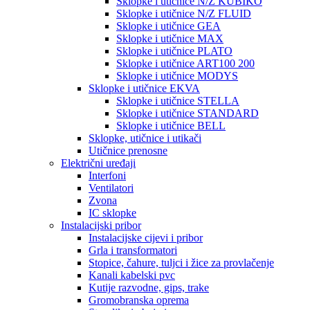
Sklopke i utičnice N/Z KUBIKO
Sklopke i utičnice N/Z FLUID
Sklopke i utičnice GEA
Sklopke i utičnice MAX
Sklopke i utičnice PLATO
Sklopke i utičnice ART100 200
Sklopke i utičnice MODYS
Sklopke i utičnice EKVA
Sklopke i utičnice STELLA
Sklopke i utičnice STANDARD
Sklopke i utičnice BELL
Sklopke, utičnice i utikači
Utičnice prenosne
Električni uređaji
Interfoni
Ventilatori
Zvona
IC sklopke
Instalacijski pribor
Instalacijske cijevi i pribor
Grla i transformatori
Stopice, čahure, tuljci i žice za provlačenje
Kanali kabelski pvc
Kutije razvodne, gips, trake
Gromobranska oprema