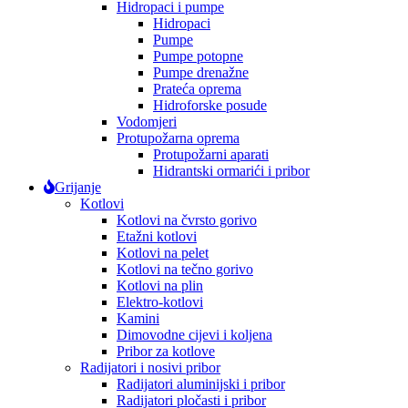
Hidropaci i pumpe
Hidropaci
Pumpe
Pumpe potopne
Pumpe drenažne
Prateća oprema
Hidroforske posude
Vodomjeri
Protupožarna oprema
Protupožarni aparati
Hidrantski ormarići i pribor
Grijanje
Kotlovi
Kotlovi na čvrsto gorivo
Etažni kotlovi
Kotlovi na pelet
Kotlovi na tečno gorivo
Kotlovi na plin
Elektro-kotlovi
Kamini
Dimovodne cijevi i koljena
Pribor za kotlove
Radijatori i nosivi pribor
Radijatori aluminijski i pribor
Radijatori pločasti i pribor