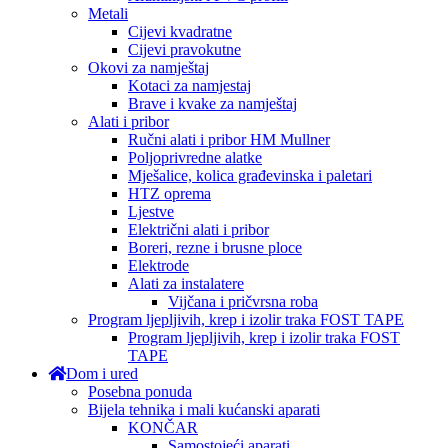
Metali
Cijevi kvadratne
Cijevi pravokutne
Okovi za namještaj
Kotaci za namjestaj
Brave i kvake za namještaj
Alati i pribor
Ručni alati i pribor HM Mullner
Poljoprivredne alatke
Mješalice, kolica građevinska i paletari
HTZ oprema
Ljestve
Električni alati i pribor
Boreri, rezne i brusne ploce
Elektrode
Alati za instalatere
Vijčana i pričvrsna roba
Program ljepljivih, krep i izolir traka FOST TAPE
Program ljepljivih, krep i izolir traka FOST
TAPE
Dom i ured
Posebna ponuda
Bijela tehnika i mali kućanski aparati
KONČAR
Samostojeći aparati