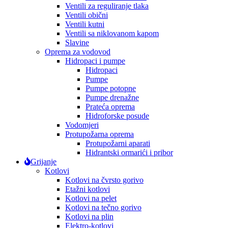
Ventili za reguliranje tlaka
Ventili obični
Ventili kutni
Ventili sa niklovanom kapom
Slavine
Oprema za vodovod
Hidropaci i pumpe
Hidropaci
Pumpe
Pumpe potopne
Pumpe drenažne
Prateća oprema
Hidroforske posude
Vodomjeri
Protupožarna oprema
Protupožarni aparati
Hidrantski ormarići i pribor
Grijanje
Kotlovi
Kotlovi na čvrsto gorivo
Etažni kotlovi
Kotlovi na pelet
Kotlovi na tečno gorivo
Kotlovi na plin
Elektro-kotlovi