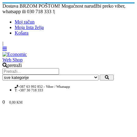
Dostava BRZOM POŠTOM! Mogućnost narudžbi preko viber,
whatsapp ili 030 718 333 !
|
Moj račun
Moja lista želja
Košara
|
pretraži
+387 63 992 852 - Viber / Whatsapp
T: +387 30 718 333
0
0,00
KM