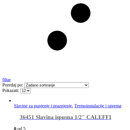
filtar
Poredaj po:
Pokazati:
Slavine za punjenje i praznjenje
,
Termoinstalacije i oprema
36451 Slavina ispusna 1/2″ CALEFFI
0
od 5