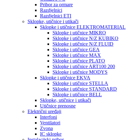
Pribor za ormare
Razdjelnici
Razdjelnici ETI
Sklopke, utičnice i utikači
Sklopke i utičnice ELEKTROMATERIAL
Sklopke i utičnice MIKRO
Sklopke i utičnice N/Z KUBIKO
Sklopke i utičnice N/Z FLUID
Sklopke i utičnice GEA
Sklopke i utičnice MAX
Sklopke i utičnice PLATO
Sklopke i utičnice ART100 200
Sklopke i utičnice MODYS
Sklopke i utičnice EKVA
Sklopke i utičnice STELLA
Sklopke i utičnice STANDARD
Sklopke i utičnice BELL
Sklopke, utičnice i utikači
Utičnice prenosne
Električni uređaji
Interfoni
Ventilatori
Zvona
IC sklopke
Instalacijski pribor