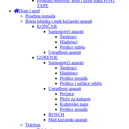
Program ljepljivih, krep i izolir traka FOST
TAPE
Dom i ured
Posebna ponuda
Bijela tehnika i mali kućanski aparati
KONČAR
Samostojeći aparati
Štednjaci
Hladnjaci
Perilice rublja
Ugradbeni aparati
GORENJE
Samostojeći aparati
Štednjaci
Hladnjaci
Perilice posuđa
Perilice i sušilice rublja
Ugradbeni aparati
Pećnice
Ploče za kuhanje
Kuhinjske nape
Perilice posuđa
BOSCH
Mali kućanski aparati
Telefoni