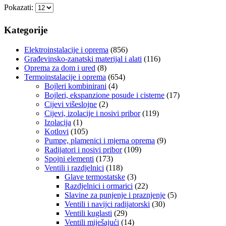
Pokazati:
Kategorije
Elektroinstalacije i oprema
(856)
Građevinsko-zanatski materijal i alati
(116)
Oprema za dom i ured
(8)
Termoinstalacije i oprema
(654)
Bojleri kombinirani
(4)
Bojleri, ekspanzione posude i cisterne
(17)
Cijevi višeslojne
(2)
Cijevi, izolacije i nosivi pribor
(119)
Izolacija
(1)
Kotlovi
(105)
Pumpe, plamenici i mjerna oprema
(9)
Radijatori i nosivi pribor
(109)
Spojni elementi
(173)
Ventili i razdjelnici
(118)
Glave termostatske
(3)
Razdjelnici i ormarici
(22)
Slavine za punjenje i praznjenje
(5)
Ventili i navijci radijatorski
(30)
Ventili kuglasti
(29)
Ventili miješajući
(14)