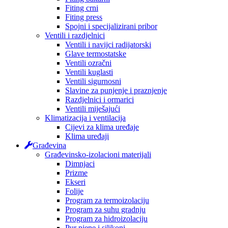
Fiting crni
Fiting press
Spojni i specijalizirani pribor
Ventili i razdjelnici
Ventili i navijci radijatorski
Glave termostatske
Ventili ozračni
Ventili kuglasti
Ventili sigurnosni
Slavine za punjenje i praznjenje
Razdjelnici i ormarici
Ventili miješajući
Klimatizacija i ventilacija
Cijevi za klima uređaje
Klima uređaji
Građevina
Građevinsko-izolacioni materijali
Dimnjaci
Prizme
Ekseri
Folije
Program za termoizolaciju
Program za suhu gradnju
Program za hidroizolaciju
Pur pjene i silikoni