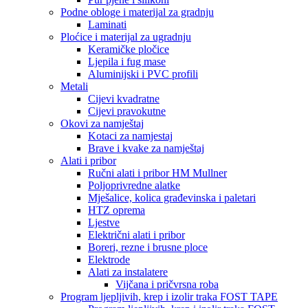
Podne obloge i materijal za gradnju
Laminati
Ploćice i materijal za ugradnju
Keramičke pločice
Ljepila i fug mase
Aluminijski i PVC profili
Metali
Cijevi kvadratne
Cijevi pravokutne
Okovi za namještaj
Kotaci za namjestaj
Brave i kvake za namještaj
Alati i pribor
Ručni alati i pribor HM Mullner
Poljoprivredne alatke
Mješalice, kolica građevinska i paletari
HTZ oprema
Ljestve
Električni alati i pribor
Boreri, rezne i brusne ploce
Elektrode
Alati za instalatere
Vijčana i pričvrsna roba
Program ljepljivih, krep i izolir traka FOST TAPE