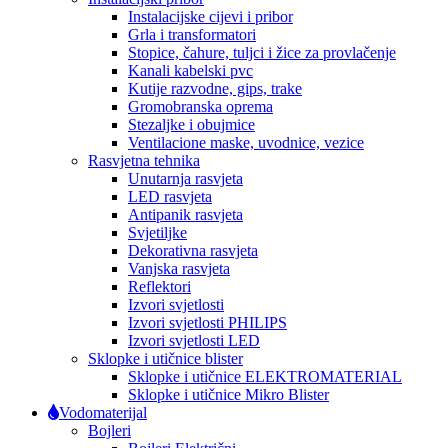
Instalacijske cijevi i pribor
Grla i transformatori
Stopice, čahure, tuljci i žice za provlačenje
Kanali kabelski pvc
Kutije razvodne, gips, trake
Gromobranska oprema
Stezaljke i obujmice
Ventilacione maske, uvodnice, vezice
Rasvjetna tehnika
Unutarnja rasvjeta
LED rasvjeta
Antipanik rasvjeta
Svjetiljke
Dekorativna rasvjeta
Vanjska rasvjeta
Reflektori
Izvori svjetlosti
Izvori svjetlosti PHILIPS
Izvori svjetlosti LED
Sklopke i utičnice blister
Sklopke i utičnice ELEKTROMATERIAL
Sklopke i utičnice Mikro Blister
Vodomaterijal
Bojleri