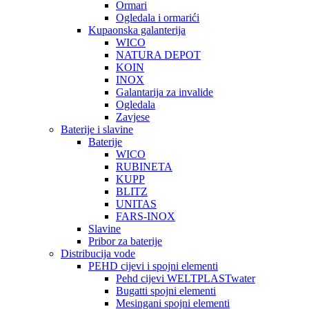
Ormari
Ogledala i ormarići
Kupaonska galanterija
WICO
NATURA DEPOT
KOIN
INOX
Galantarija za invalide
Ogledala
Zavjese
Baterije i slavine
Baterije
WICO
RUBINETA
KUPP
BLITZ
UNITAS
FARS-INOX
Slavine
Pribor za baterije
Distribucija vode
PEHD cijevi i spojni elementi
Pehd cijevi WELTPLASTwater
Bugatti spojni elementi
Mesingani spojni elementi