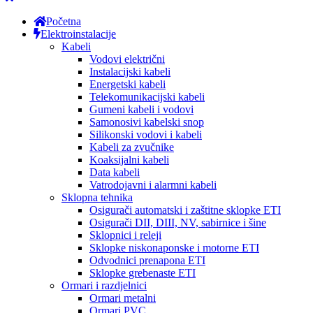
Početna
Elektroinstalacije
Kabeli
Vodovi električni
Instalacijski kabeli
Energetski kabeli
Telekomunikacijski kabeli
Gumeni kabeli i vodovi
Samonosivi kabelski snop
Silikonski vodovi i kabeli
Kabeli za zvučnike
Koaksijalni kabeli
Data kabeli
Vatrodojavni i alarmni kabeli
Sklopna tehnika
Osigurači automatski i zaštitne sklopke ETI
Osigurači DII, DIII, NV, sabirnice i šine
Sklopnici i releji
Sklopke niskonaponske i motorne ETI
Odvodnici prenapona ETI
Sklopke grebenaste ETI
Ormari i razdjelnici
Ormari metalni
Ormari PVC