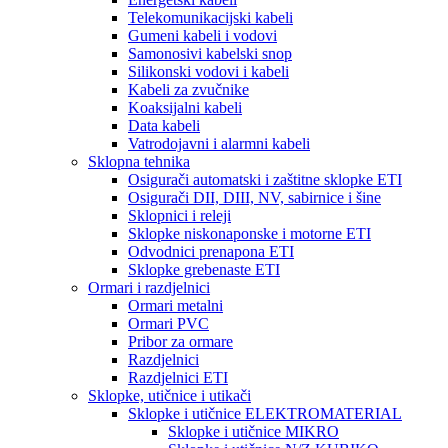
Telekomunikacijski kabeli
Gumeni kabeli i vodovi
Samonosivi kabelski snop
Silikonski vodovi i kabeli
Kabeli za zvučnike
Koaksijalni kabeli
Data kabeli
Vatrodojavni i alarmni kabeli
Sklopna tehnika
Osigurači automatski i zaštitne sklopke ETI
Osigurači DII, DIII, NV, sabirnice i šine
Sklopnici i releji
Sklopke niskonaponske i motorne ETI
Odvodnici prenapona ETI
Sklopke grebenaste ETI
Ormari i razdjelnici
Ormari metalni
Ormari PVC
Pribor za ormare
Razdjelnici
Razdjelnici ETI
Sklopke, utičnice i utikači
Sklopke i utičnice ELEKTROMATERIAL
Sklopke i utičnice MIKRO