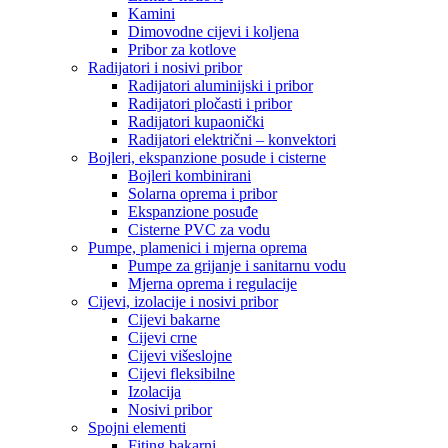
Kamini
Dimovodne cijevi i koljena
Pribor za kotlove
Radijatori i nosivi pribor
Radijatori aluminijski i pribor
Radijatori pločasti i pribor
Radijatori kupaonički
Radijatori električni – konvektori
Bojleri, ekspanzione posude i cisterne
Bojleri kombinirani
Solarna oprema i pribor
Ekspanzione posuđe
Cisterne PVC za vodu
Pumpe, plamenici i mjerna oprema
Pumpe za grijanje i sanitarnu vodu
Mjerna oprema i regulacije
Cijevi, izolacije i nosivi pribor
Cijevi bakarne
Cijevi crne
Cijevi višeslojne
Cijevi fleksibilne
Izolacija
Nosivi pribor
Spojni elementi
Fiting bakarni