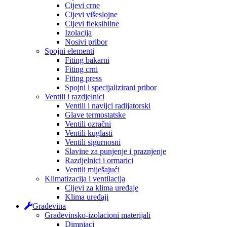
Cijevi crne
Cijevi višeslojne
Cijevi fleksibilne
Izolacija
Nosivi pribor
Spojni elementi
Fiting bakarni
Fiting crni
Fiting press
Spojni i specijalizirani pribor
Ventili i razdjelnici
Ventili i navijci radijatorski
Glave termostatske
Ventili ozračni
Ventili kuglasti
Ventili sigurnosni
Slavine za punjenje i praznjenje
Razdjelnici i ormarici
Ventili miješajući
Klimatizacija i ventilacija
Cijevi za klima uređaje
Klima uređaji
Građevina
Građevinsko-izolacioni materijali
Dimnjaci