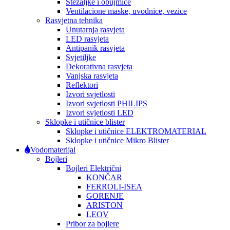
Stezaljke i obujmice
Ventilacione maske, uvodnice, vezice
Rasvjetna tehnika
Unutarnja rasvjeta
LED rasvjeta
Antipanik rasvjeta
Svjetiljke
Dekorativna rasvjeta
Vanjska rasvjeta
Reflektori
Izvori svjetlosti
Izvori svjetlosti PHILIPS
Izvori svjetlosti LED
Sklopke i utičnice blister
Sklopke i utičnice ELEKTROMATERIAL
Sklopke i utičnice Mikro Blister
Vodomaterijal
Bojleri
Bojleri Električni
KONČAR
FERROLI-ISEA
GORENJE
ARISTON
LEOV
Pribor za bojlere