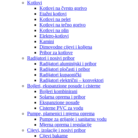
Kotlovi
Kotlovi na čvrsto gorivo
Etažni kotlovi
Kotlovi na pelet
Kotlovi na tečno gorivo
Kotlovi na plin
Elektro-kotlovi
Kamini
Dimovodne cijevi i koljena
Pribor za kotlove
Radijatori i nosivi pribor
Radijatori aluminijski i pribor
Radijatori pločasti i pribor
Radijatori kupaonički
Radijatori električni – konvektori
Bojleri, ekspanzione posude i cisterne
Bojleri kombinirani
Solarna oprema i pribor
Ekspanzione posuđe
Cisterne PVC za vodu
Pumpe, plamenici i mjerna oprema
Pumpe za grijanje i sanitarnu vodu
Mjerna oprema i regulacije
Cijevi, izolacije i nosivi pribor
Cijevi bakarne