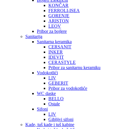
Bojleri Električni
KONČAR
FERROLI-ISEA
GORENJE
ARISTON
LEOV
Pribor za bojlere
Sanitarija
Sanitarna keramika
CERSANIT
INKER
IDEVIT
CERASTYLE
Pribor za sanitarnu keramiku
Vodokotlići
LIV
GEBERIT
Pribor za vodokotliće
WC daske
BELLO
Ostale
Sifoni
LIV
Gibljivi sifoni
Kade, tuš kade i tuš kabine