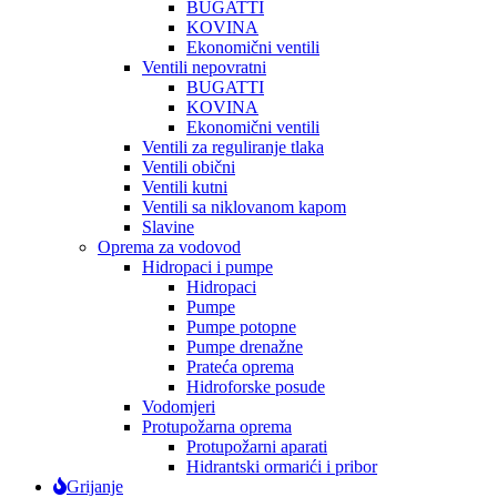
BUGATTI
KOVINA
Ekonomični ventili
Ventili nepovratni
BUGATTI
KOVINA
Ekonomični ventili
Ventili za reguliranje tlaka
Ventili obični
Ventili kutni
Ventili sa niklovanom kapom
Slavine
Oprema za vodovod
Hidropaci i pumpe
Hidropaci
Pumpe
Pumpe potopne
Pumpe drenažne
Prateća oprema
Hidroforske posude
Vodomjeri
Protupožarna oprema
Protupožarni aparati
Hidrantski ormarići i pribor
Grijanje