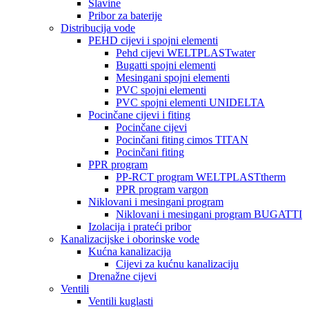
Slavine
Pribor za baterije
Distribucija vode
PEHD cijevi i spojni elementi
Pehd cijevi WELTPLASTwater
Bugatti spojni elementi
Mesingani spojni elementi
PVC spojni elementi
PVC spojni elementi UNIDELTA
Pocinčane cijevi i fiting
Pocinčane cijevi
Pocinčani fiting cimos TITAN
Pocinčani fiting
PPR program
PP-RCT program WELTPLASTtherm
PPR program vargon
Niklovani i mesingani program
Niklovani i mesingani program BUGATTI
Izolacija i prateći pribor
Kanalizacijske i oborinske vode
Kućna kanalizacija
Cijevi za kućnu kanalizaciju
Drenažne cijevi
Ventili
Ventili kuglasti