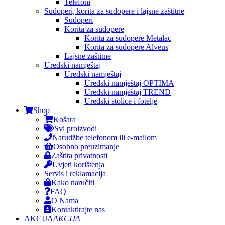
Telefoni
Sudoperi, korita za sudopere i lajsne zaštitne
Sudoperi
Korita za sudopere
Korita za sudopere Metalac
Korita za sudopere Alveus
Lajsne zaštitne
Uredski namještaj
Uredski namještaj
Uredski namještaj OPTIMA
Uredski namještaj TREND
Uredski stolice i fotelje
Shop
Košara
Svi proizvodi
Narudžbe telefonom ili e-mailom
Osobno preuzimanje
Zaštita privatnosti
Uvjeti korištenja
Servis i reklamacija
Kako naručiti
FAQ
O Nama
Kontaktirajte nas
AKCIJA
AKCIJA