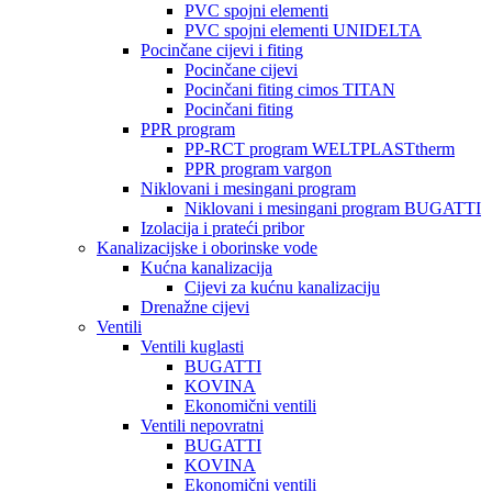
PVC spojni elementi
PVC spojni elementi UNIDELTA
Pocinčane cijevi i fiting
Pocinčane cijevi
Pocinčani fiting cimos TITAN
Pocinčani fiting
PPR program
PP-RCT program WELTPLASTtherm
PPR program vargon
Niklovani i mesingani program
Niklovani i mesingani program BUGATTI
Izolacija i prateći pribor
Kanalizacijske i oborinske vode
Kućna kanalizacija
Cijevi za kućnu kanalizaciju
Drenažne cijevi
Ventili
Ventili kuglasti
BUGATTI
KOVINA
Ekonomični ventili
Ventili nepovratni
BUGATTI
KOVINA
Ekonomični ventili