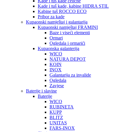
Kade i tuš kade čelične
Kade i tuš kade, kabine HIDRA STIL
Kabine tuš ROCCO ECO
Pribor za kade
Kupaonski namještaj i galantarija
Kupaonski namještaj FRAMINI
Baze i viseći elementi
Ormari
Ogledala i ormarići
Kupaonska galanterija
WICO
NATURA DEPOT
KOIN
INOX
Galantarija za invalide
Ogledala
Zavjese
Baterije i slavine
Baterije
WICO
RUBINETA
KUPP
BLITZ
UNITAS
FARS-INOX