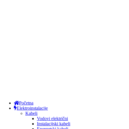
Početna
Elektroinstalacije
Kabeli
Vodovi električni
Instalacijski kabeli
Energetski kabeli