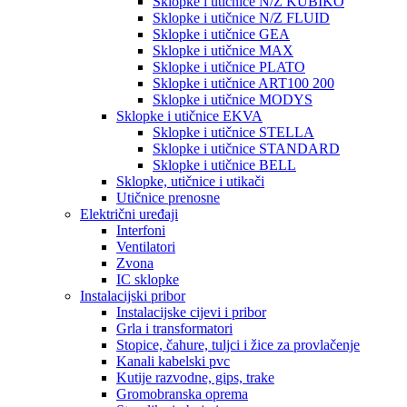
Sklopke i utičnice N/Z KUBIKO
Sklopke i utičnice N/Z FLUID
Sklopke i utičnice GEA
Sklopke i utičnice MAX
Sklopke i utičnice PLATO
Sklopke i utičnice ART100 200
Sklopke i utičnice MODYS
Sklopke i utičnice EKVA
Sklopke i utičnice STELLA
Sklopke i utičnice STANDARD
Sklopke i utičnice BELL
Sklopke, utičnice i utikači
Utičnice prenosne
Električni uređaji
Interfoni
Ventilatori
Zvona
IC sklopke
Instalacijski pribor
Instalacijske cijevi i pribor
Grla i transformatori
Stopice, čahure, tuljci i žice za provlačenje
Kanali kabelski pvc
Kutije razvodne, gips, trake
Gromobranska oprema