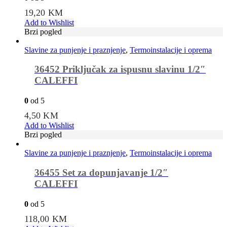
19,20
KM
Add to Wishlist
Brzi pogled
Slavine za punjenje i praznjenje
,
Termoinstalacije i oprema
36452 Priključak za ispusnu slavinu 1/2″
CALEFFI
0
od 5
4,50
KM
Add to Wishlist
Brzi pogled
Slavine za punjenje i praznjenje
,
Termoinstalacije i oprema
36455 Set za dopunjavanje 1/2″
CALEFFI
0
od 5
118,00
KM