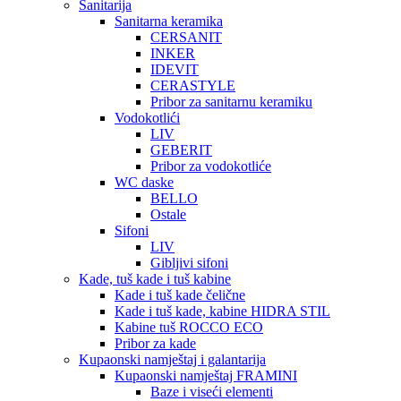
Sanitarija
Sanitarna keramika
CERSANIT
INKER
IDEVIT
CERASTYLE
Pribor za sanitarnu keramiku
Vodokotlići
LIV
GEBERIT
Pribor za vodokotliće
WC daske
BELLO
Ostale
Sifoni
LIV
Gibljivi sifoni
Kade, tuš kade i tuš kabine
Kade i tuš kade čelične
Kade i tuš kade, kabine HIDRA STIL
Kabine tuš ROCCO ECO
Pribor za kade
Kupaonski namještaj i galantarija
Kupaonski namještaj FRAMINI
Baze i viseći elementi