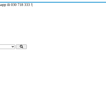
p ili 030 718 333 !
|