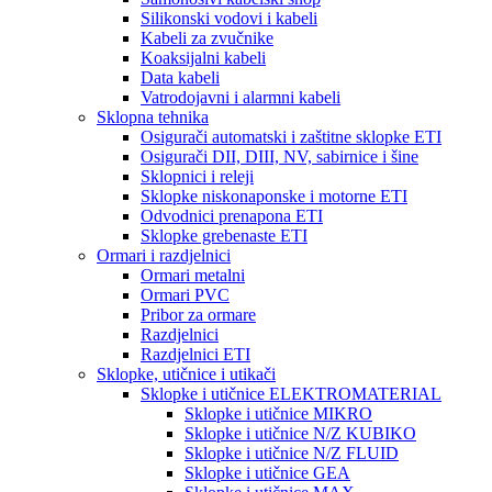
Silikonski vodovi i kabeli
Kabeli za zvučnike
Koaksijalni kabeli
Data kabeli
Vatrodojavni i alarmni kabeli
Sklopna tehnika
Osigurači automatski i zaštitne sklopke ETI
Osigurači DII, DIII, NV, sabirnice i šine
Sklopnici i releji
Sklopke niskonaponske i motorne ETI
Odvodnici prenapona ETI
Sklopke grebenaste ETI
Ormari i razdjelnici
Ormari metalni
Ormari PVC
Pribor za ormare
Razdjelnici
Razdjelnici ETI
Sklopke, utičnice i utikači
Sklopke i utičnice ELEKTROMATERIAL
Sklopke i utičnice MIKRO
Sklopke i utičnice N/Z KUBIKO
Sklopke i utičnice N/Z FLUID
Sklopke i utičnice GEA