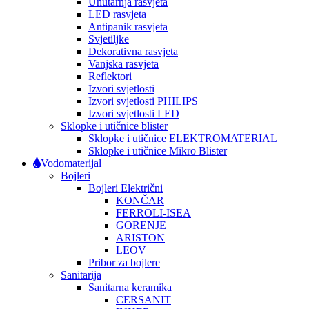
Unutarnja rasvjeta
LED rasvjeta
Antipanik rasvjeta
Svjetiljke
Dekorativna rasvjeta
Vanjska rasvjeta
Reflektori
Izvori svjetlosti
Izvori svjetlosti PHILIPS
Izvori svjetlosti LED
Sklopke i utičnice blister
Sklopke i utičnice ELEKTROMATERIAL
Sklopke i utičnice Mikro Blister
Vodomaterijal
Bojleri
Bojleri Električni
KONČAR
FERROLI-ISEA
GORENJE
ARISTON
LEOV
Pribor za bojlere
Sanitarija
Sanitarna keramika
CERSANIT