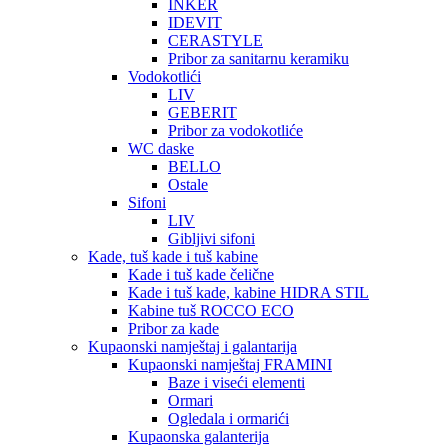
INKER
IDEVIT
CERASTYLE
Pribor za sanitarnu keramiku
Vodokotlići
LIV
GEBERIT
Pribor za vodokotliće
WC daske
BELLO
Ostale
Sifoni
LIV
Gibljivi sifoni
Kade, tuš kade i tuš kabine
Kade i tuš kade čelične
Kade i tuš kade, kabine HIDRA STIL
Kabine tuš ROCCO ECO
Pribor za kade
Kupaonski namještaj i galantarija
Kupaonski namještaj FRAMINI
Baze i viseći elementi
Ormari
Ogledala i ormarići
Kupaonska galanterija