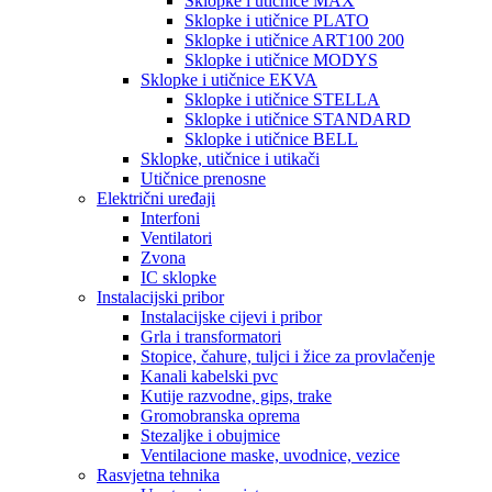
Sklopke i utičnice MAX
Sklopke i utičnice PLATO
Sklopke i utičnice ART100 200
Sklopke i utičnice MODYS
Sklopke i utičnice EKVA
Sklopke i utičnice STELLA
Sklopke i utičnice STANDARD
Sklopke i utičnice BELL
Sklopke, utičnice i utikači
Utičnice prenosne
Električni uređaji
Interfoni
Ventilatori
Zvona
IC sklopke
Instalacijski pribor
Instalacijske cijevi i pribor
Grla i transformatori
Stopice, čahure, tuljci i žice za provlačenje
Kanali kabelski pvc
Kutije razvodne, gips, trake
Gromobranska oprema
Stezaljke i obujmice
Ventilacione maske, uvodnice, vezice
Rasvjetna tehnika