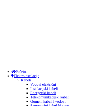
Početna
Elektroinstalacije
Kabeli
Vodovi električni
Instalacijski kabeli
Energetski kabeli
Telekomunikacijski kabeli
Gumeni kabeli i vodovi
Samonosivi kabelski snop