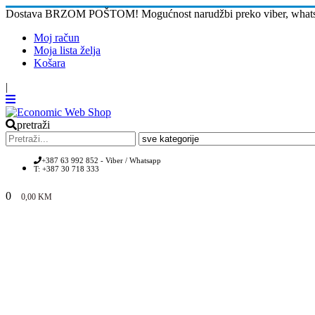
Dostava BRZOM POŠTOM! Mogućnost narudžbi preko viber, whatsap
Moj račun
Moja lista želja
Košara
|
pretraži
+387 63 992 852 - Viber / Whatsapp
T: +387 30 718 333
0
0,00
KM