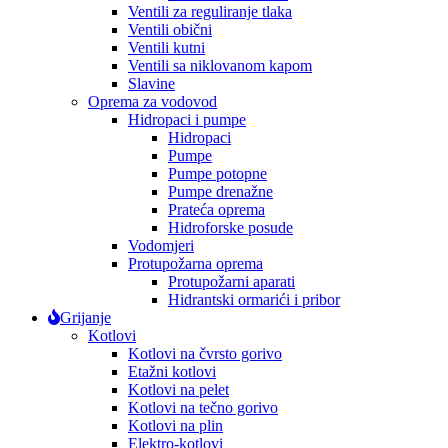
Ventili za reguliranje tlaka
Ventili obični
Ventili kutni
Ventili sa niklovanom kapom
Slavine
Oprema za vodovod
Hidropaci i pumpe
Hidropaci
Pumpe
Pumpe potopne
Pumpe drenažne
Prateća oprema
Hidroforske posude
Vodomjeri
Protupožarna oprema
Protupožarni aparati
Hidrantski ormarići i pribor
Grijanje
Kotlovi
Kotlovi na čvrsto gorivo
Etažni kotlovi
Kotlovi na pelet
Kotlovi na tečno gorivo
Kotlovi na plin
Elektro-kotlovi