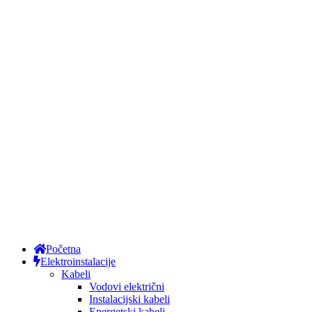
Početna
Elektroinstalacije
Kabeli
Vodovi električni
Instalacijski kabeli
Energetski kabeli