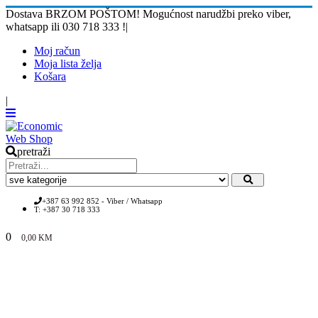
Dostava BRZOM POŠTOM! Mogućnost narudžbi preko viber,
whatsapp ili 030 718 333 !
|
Moj račun
Moja lista želja
Košara
|
pretraži
+387 63 992 852 - Viber / Whatsapp
T: +387 30 718 333
0
0,00
KM