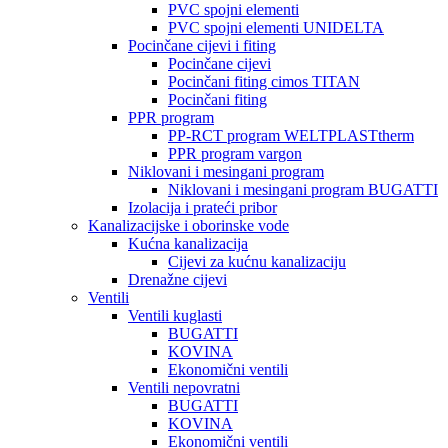
PVC spojni elementi
PVC spojni elementi UNIDELTA
Pocinčane cijevi i fiting
Pocinčane cijevi
Pocinčani fiting cimos TITAN
Pocinčani fiting
PPR program
PP-RCT program WELTPLASTtherm
PPR program vargon
Niklovani i mesingani program
Niklovani i mesingani program BUGATTI
Izolacija i prateći pribor
Kanalizacijske i oborinske vode
Kućna kanalizacija
Cijevi za kućnu kanalizaciju
Drenažne cijevi
Ventili
Ventili kuglasti
BUGATTI
KOVINA
Ekonomični ventili
Ventili nepovratni
BUGATTI
KOVINA
Ekonomični ventili