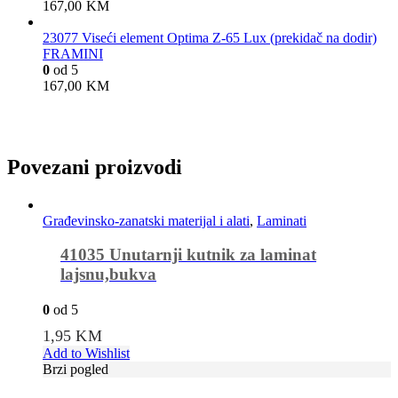
167,00
KM
23077 Viseći element Optima Z-65 Lux (prekidač na dodir)
FRAMINI
0
od 5
167,00
KM
Povezani proizvodi
Građevinsko-zanatski materijal i alati
,
Laminati
41035 Unutarnji kutnik za laminat
lajsnu,bukva
0
od 5
1,95
KM
Add to Wishlist
Brzi pogled