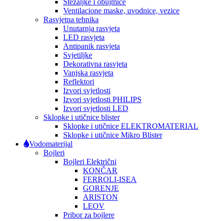
Stezaljke i obujmice
Ventilacione maske, uvodnice, vezice
Rasvjetna tehnika
Unutarnja rasvjeta
LED rasvjeta
Antipanik rasvjeta
Svjetiljke
Dekorativna rasvjeta
Vanjska rasvjeta
Reflektori
Izvori svjetlosti
Izvori svjetlosti PHILIPS
Izvori svjetlosti LED
Sklopke i utičnice blister
Sklopke i utičnice ELEKTROMATERIAL
Sklopke i utičnice Mikro Blister
Vodomaterijal
Bojleri
Bojleri Električni
KONČAR
FERROLI-ISEA
GORENJE
ARISTON
LEOV
Pribor za bojlere