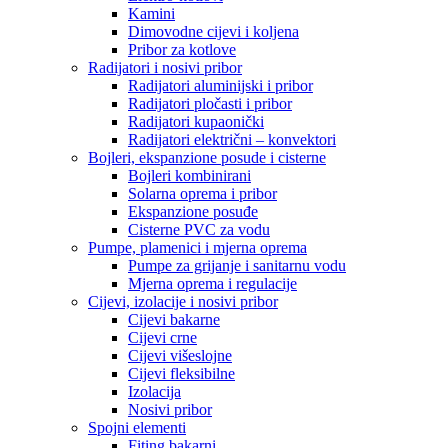
Kamini
Dimovodne cijevi i koljena
Pribor za kotlove
Radijatori i nosivi pribor
Radijatori aluminijski i pribor
Radijatori pločasti i pribor
Radijatori kupaonički
Radijatori električni – konvektori
Bojleri, ekspanzione posude i cisterne
Bojleri kombinirani
Solarna oprema i pribor
Ekspanzione posuđe
Cisterne PVC za vodu
Pumpe, plamenici i mjerna oprema
Pumpe za grijanje i sanitarnu vodu
Mjerna oprema i regulacije
Cijevi, izolacije i nosivi pribor
Cijevi bakarne
Cijevi crne
Cijevi višeslojne
Cijevi fleksibilne
Izolacija
Nosivi pribor
Spojni elementi
Fiting bakarni