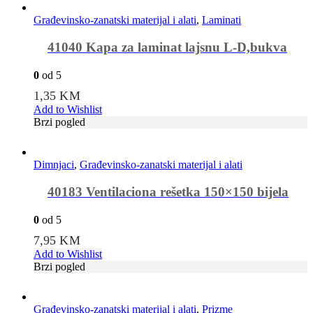
Građevinsko-zanatski materijal i alati
,
Laminati
41040 Kapa za laminat lajsnu L-D,bukva
0
od 5
1,35
KM
Add to Wishlist
Brzi pogled
Dimnjaci
,
Građevinsko-zanatski materijal i alati
40183 Ventilaciona rešetka 150×150 bijela
0
od 5
7,95
KM
Add to Wishlist
Brzi pogled
Građevinsko-zanatski materijal i alati
,
Prizme