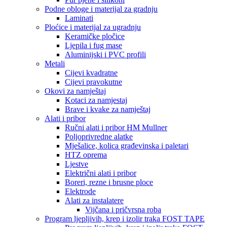
Podne obloge i materijal za gradnju
Laminati
Ploćice i materijal za ugradnju
Keramičke pločice
Ljepila i fug mase
Aluminijski i PVC profili
Metali
Cijevi kvadratne
Cijevi pravokutne
Okovi za namještaj
Kotaci za namjestaj
Brave i kvake za namještaj
Alati i pribor
Ručni alati i pribor HM Mullner
Poljoprivredne alatke
Mješalice, kolica građevinska i paletari
HTZ oprema
Ljestve
Električni alati i pribor
Boreri, rezne i brusne ploce
Elektrode
Alati za instalatere
Vijčana i pričvrsna roba
Program ljepljivih, krep i izolir traka FOST TAPE