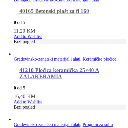
40165 Betonski plašt za fi 160
0
od 5
11,20
KM
Add to Wishlist
Brzi pogled
Građevinsko-zanatski materijal i alati
,
Keramičke pločice
41210 Pločica keramička 25×40 A
ZALAKERAMIA
0
od 5
16,40
KM
Add to Wishlist
Brzi pogled
Građevinsko-zanatski materijal i alati
,
Program za suhu