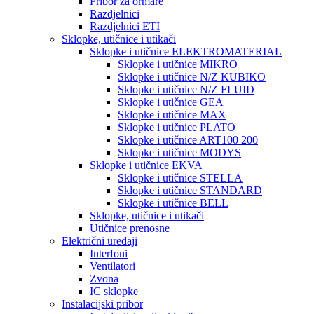
Pribor za ormare
Razdjelnici
Razdjelnici ETI
Sklopke, utičnice i utikači
Sklopke i utičnice ELEKTROMATERIAL
Sklopke i utičnice MIKRO
Sklopke i utičnice N/Z KUBIKO
Sklopke i utičnice N/Z FLUID
Sklopke i utičnice GEA
Sklopke i utičnice MAX
Sklopke i utičnice PLATO
Sklopke i utičnice ART100 200
Sklopke i utičnice MODYS
Sklopke i utičnice EKVA
Sklopke i utičnice STELLA
Sklopke i utičnice STANDARD
Sklopke i utičnice BELL
Sklopke, utičnice i utikači
Utičnice prenosne
Električni uređaji
Interfoni
Ventilatori
Zvona
IC sklopke
Instalacijski pribor