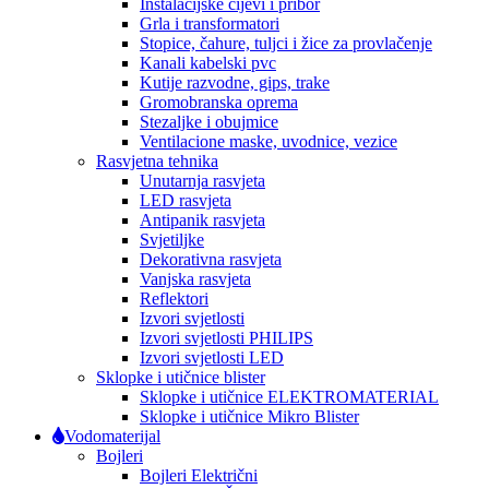
Instalacijske cijevi i pribor
Grla i transformatori
Stopice, čahure, tuljci i žice za provlačenje
Kanali kabelski pvc
Kutije razvodne, gips, trake
Gromobranska oprema
Stezaljke i obujmice
Ventilacione maske, uvodnice, vezice
Rasvjetna tehnika
Unutarnja rasvjeta
LED rasvjeta
Antipanik rasvjeta
Svjetiljke
Dekorativna rasvjeta
Vanjska rasvjeta
Reflektori
Izvori svjetlosti
Izvori svjetlosti PHILIPS
Izvori svjetlosti LED
Sklopke i utičnice blister
Sklopke i utičnice ELEKTROMATERIAL
Sklopke i utičnice Mikro Blister
Vodomaterijal
Bojleri
Bojleri Električni