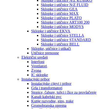
Sklopke i utičnice N/Z KUBIKO
Sklopke i utičnice N/Z FLUID
Sklopke i utičnice GEA
Sklopke i utičnice MAX
Sklopke i utičnice PLATO
Sklopke i utičnice ART100 200
Sklopke i utičnice MODYS
Sklopke i utičnice EKVA
Sklopke i utičnice STELLA
Sklopke i utičnice STANDARD
Sklopke i utičnice BELL
Sklopke, utičnice i utikači
Utičnice prenosne
Električni uređaji
Interfoni
Ventilatori
Zvona
IC sklopke
Instalacijski pribor
Instalacijske cijevi i pribor
Grla i transformatori
Stopice, čahure, tuljci i žice za provlačenje
Kanali kabelski pvc
Kutije razvodne, gips, trake
Gromobranska oprema