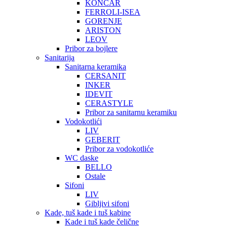
KONČAR
FERROLI-ISEA
GORENJE
ARISTON
LEOV
Pribor za bojlere
Sanitarija
Sanitarna keramika
CERSANIT
INKER
IDEVIT
CERASTYLE
Pribor za sanitarnu keramiku
Vodokotlići
LIV
GEBERIT
Pribor za vodokotliće
WC daske
BELLO
Ostale
Sifoni
LIV
Gibljivi sifoni
Kade, tuš kade i tuš kabine
Kade i tuš kade čelične