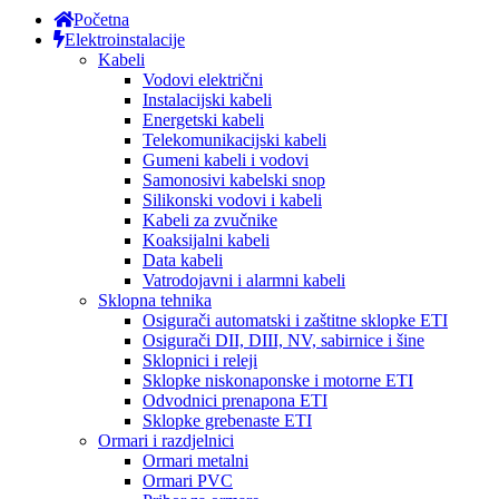
Početna
Elektroinstalacije
Kabeli
Vodovi električni
Instalacijski kabeli
Energetski kabeli
Telekomunikacijski kabeli
Gumeni kabeli i vodovi
Samonosivi kabelski snop
Silikonski vodovi i kabeli
Kabeli za zvučnike
Koaksijalni kabeli
Data kabeli
Vatrodojavni i alarmni kabeli
Sklopna tehnika
Osigurači automatski i zaštitne sklopke ETI
Osigurači DII, DIII, NV, sabirnice i šine
Sklopnici i releji
Sklopke niskonaponske i motorne ETI
Odvodnici prenapona ETI
Sklopke grebenaste ETI
Ormari i razdjelnici
Ormari metalni
Ormari PVC