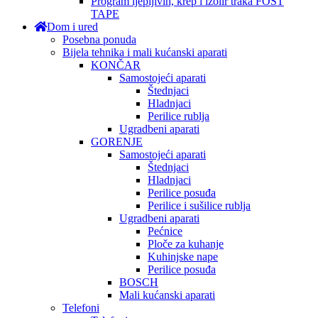
Program ljepljivih, krep i izolir traka FOST
TAPE
Dom i ured
Posebna ponuda
Bijela tehnika i mali kućanski aparati
KONČAR
Samostojeći aparati
Štednjaci
Hladnjaci
Perilice rublja
Ugradbeni aparati
GORENJE
Samostojeći aparati
Štednjaci
Hladnjaci
Perilice posuđa
Perilice i sušilice rublja
Ugradbeni aparati
Pećnice
Ploče za kuhanje
Kuhinjske nape
Perilice posuđa
BOSCH
Mali kućanski aparati
Telefoni