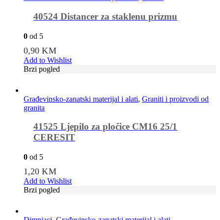
40524 Distancer za staklenu prizmu
0
od 5
0,90
KM
Add to Wishlist
Brzi pogled
Građevinsko-zanatski materijal i alati
,
Graniti i proizvodi od
granita
41525 Ljepilo za pločice CM16 25/1
CERESIT
0
od 5
1,20
KM
Add to Wishlist
Brzi pogled
Dimnjaci
,
Građevinsko-zanatski materijal i alati