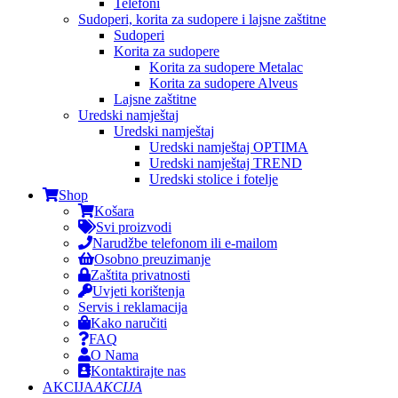
Telefoni
Sudoperi, korita za sudopere i lajsne zaštitne
Sudoperi
Korita za sudopere
Korita za sudopere Metalac
Korita za sudopere Alveus
Lajsne zaštitne
Uredski namještaj
Uredski namještaj
Uredski namještaj OPTIMA
Uredski namještaj TREND
Uredski stolice i fotelje
Shop
Košara
Svi proizvodi
Narudžbe telefonom ili e-mailom
Osobno preuzimanje
Zaštita privatnosti
Uvjeti korištenja
Servis i reklamacija
Kako naručiti
FAQ
O Nama
Kontaktirajte nas
AKCIJA
AKCIJA