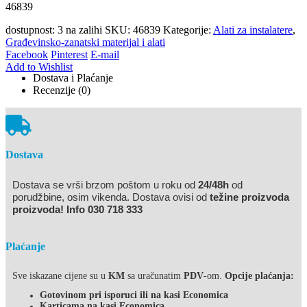
46839
dostupnost:
3 na zalihi
SKU:
46839
Kategorije:
Alati za instalatere
,
Građevinsko-zanatski materijal i alati
Facebook
Pinterest
E-mail
Add to Wishlist
Dostava i Plaćanje
Recenzije (0)
Dostava
Dostava se vrši brzom poštom u roku od
24/48h
od
porudžbine, osim vikenda. Dostava ovisi od
težine proizvoda
proizvoda! Info 030 718 333
Plaćanje
Sve iskazane cijene su u
KM
sa uračunatim
PDV
-om.
Opcije plaćanja:
Gotovinom pri isporuci ili na kasi Economica
Karticama na kasi Economica