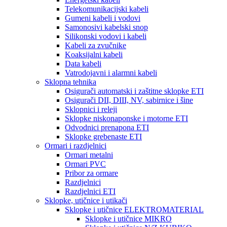
Telekomunikacijski kabeli
Gumeni kabeli i vodovi
Samonosivi kabelski snop
Silikonski vodovi i kabeli
Kabeli za zvučnike
Koaksijalni kabeli
Data kabeli
Vatrodojavni i alarmni kabeli
Sklopna tehnika
Osigurači automatski i zaštitne sklopke ETI
Osigurači DII, DIII, NV, sabirnice i šine
Sklopnici i releji
Sklopke niskonaponske i motorne ETI
Odvodnici prenapona ETI
Sklopke grebenaste ETI
Ormari i razdjelnici
Ormari metalni
Ormari PVC
Pribor za ormare
Razdjelnici
Razdjelnici ETI
Sklopke, utičnice i utikači
Sklopke i utičnice ELEKTROMATERIAL
Sklopke i utičnice MIKRO