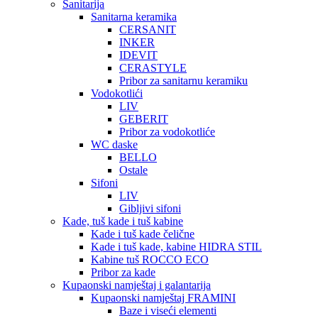
Sanitarija
Sanitarna keramika
CERSANIT
INKER
IDEVIT
CERASTYLE
Pribor za sanitarnu keramiku
Vodokotlići
LIV
GEBERIT
Pribor za vodokotliće
WC daske
BELLO
Ostale
Sifoni
LIV
Gibljivi sifoni
Kade, tuš kade i tuš kabine
Kade i tuš kade čelične
Kade i tuš kade, kabine HIDRA STIL
Kabine tuš ROCCO ECO
Pribor za kade
Kupaonski namještaj i galantarija
Kupaonski namještaj FRAMINI
Baze i viseći elementi