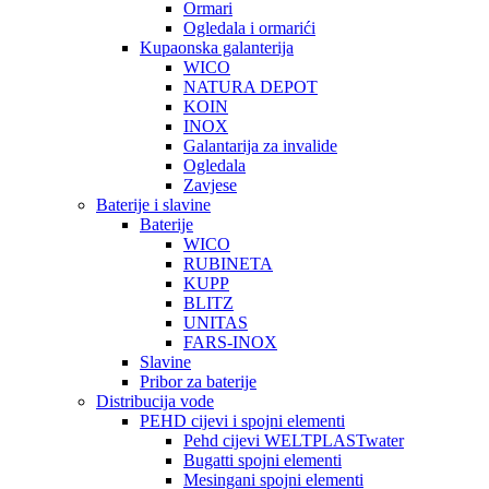
Ormari
Ogledala i ormarići
Kupaonska galanterija
WICO
NATURA DEPOT
KOIN
INOX
Galantarija za invalide
Ogledala
Zavjese
Baterije i slavine
Baterije
WICO
RUBINETA
KUPP
BLITZ
UNITAS
FARS-INOX
Slavine
Pribor za baterije
Distribucija vode
PEHD cijevi i spojni elementi
Pehd cijevi WELTPLASTwater
Bugatti spojni elementi
Mesingani spojni elementi