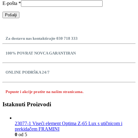
E-pošta
*
Za dostavu nas kontaktirajte 030 718 333
100% POVRAT NOVCA GARANTIRAN
ONLINE PODRŠKA 24/7
Popuste i akcije pratite na našim stranicama.
Istaknuti Proizvodi
23077-1 Viseći element Optima Z-65 Lux s utičnicom i
prekidačem FRAMINI
0
od 5