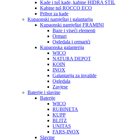
Kade i tuš kade, kabine HIDRA STIL
Kabine tuš ROCCO ECO
Pribor za kade
Kupaonski namještaj i galantarija
Kupaonski namještaj FRAMINI
Baze i viseći elementi
Ormari
Ogledala i ormarići
Kupaonska galanterija
WICO
NATURA DEPOT
KOIN
INOX
Galantarija za invalide
Ogledala
Zavjese
Baterije i slavine
Baterije
WICO
RUBINETA
KUPP
BLITZ
UNITAS
FARS-INOX
Slavine