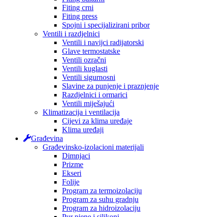
Fiting crni
Fiting press
Spojni i specijalizirani pribor
Ventili i razdjelnici
Ventili i navijci radijatorski
Glave termostatske
Ventili ozračni
Ventili kuglasti
Ventili sigurnosni
Slavine za punjenje i praznjenje
Razdjelnici i ormarici
Ventili miješajući
Klimatizacija i ventilacija
Cijevi za klima uređaje
Klima uređaji
Građevina
Građevinsko-izolacioni materijali
Dimnjaci
Prizme
Ekseri
Folije
Program za termoizolaciju
Program za suhu gradnju
Program za hidroizolaciju
Pur pjene i silikoni