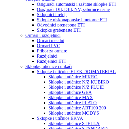
Osigurači automatski i zaštitne sklopke ETI
Osigurači DII, DIII, NV, sabirnice i šine
Sklopnici i releji
Sklopke niskonaponske i motorne ETI
Odvodnici prenapona ETI
Sklopke grebenaste ETI
Ormari i razdjelnici
Ormari metalni
Ormari PVC
Pribor za ormare
Razdjelnici
Razdjelnici ETI
Sklopke, utičnice i utikači
Sklopke i utičnice ELEKTROMATERIAL
Sklopke i utičnice MIKRO
Sklopke i utičnice N/Z KUBIKO
Sklopke i utičnice N/Z FLUID
Sklopke i utičnice GEA
Sklopke i utičnice MAX
Sklopke i utičnice PLATO
Sklopke i utičnice ART100 200
Sklopke i utičnice MODYS
Sklopke i utičnice EKVA
Sklopke i utičnice STELLA
Sklopke i utičnice STANDARD