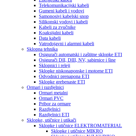
Telekomunikacijski kabeli
Gumeni kabeli i vodovi
Samonosivi kabelski snop
Silikonski vodovi i kabeli
Kabeli za zvučnike
Koaksijalni kabeli
Data kabeli
Vatrodojavni i alarmni kabeli
Sklopna tehnika
Osigurači automatski i zaštitne sklopke ETI
Osigurači DII, DIII, NV, sabirnice i šine
Sklopnici i releji
Sklopke niskonaponske i motorne ETI
Odvodnici prenapona ETI
Sklopke grebenaste ETI
Ormari i razdjelnici
Ormari metalni
Ormari PVC
Pribor za ormare
Razdjelnici
Razdjelnici ETI
Sklopke, utičnice i utikači
Sklopke i utičnice ELEKTROMATERIAL
Sklopke i utičnice MIKRO