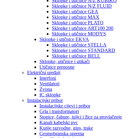
Sklopke i utičnice N/Z KUBIKO
Sklopke i utičnice N/Z FLUID
Sklopke i utičnice GEA
Sklopke i utičnice MAX
Sklopke i utičnice PLATO
Sklopke i utičnice ART100 200
Sklopke i utičnice MODYS
Sklopke i utičnice EKVA
Sklopke i utičnice STELLA
Sklopke i utičnice STANDARD
Sklopke i utičnice BELL
Sklopke, utičnice i utikači
Utičnice prenosne
Električni uređaji
Interfoni
Ventilatori
Zvona
IC sklopke
Instalacijski pribor
Instalacijske cijevi i pribor
Grla i transformatori
Stopice, čahure, tuljci i žice za provlačenje
Kanali kabelski pvc
Kutije razvodne, gips, trake
Gromobranska oprema