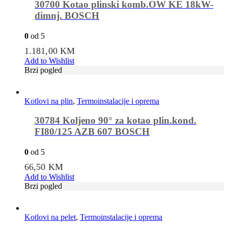
30700 Kotao plinski komb.OW KE 18kW-
dimnj. BOSCH
0
od 5
1.181,00
KM
Add to Wishlist
Brzi pogled
Kotlovi na plin
,
Termoinstalacije i oprema
30784 Koljeno 90° za kotao plin.kond.
FI80/125 AZB 607 BOSCH
0
od 5
66,50
KM
Add to Wishlist
Brzi pogled
Kotlovi na pelet
,
Termoinstalacije i oprema