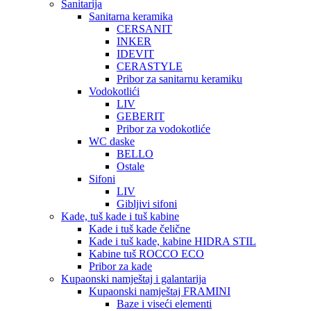
Sanitarija
Sanitarna keramika
CERSANIT
INKER
IDEVIT
CERASTYLE
Pribor za sanitarnu keramiku
Vodokotlići
LIV
GEBERIT
Pribor za vodokotliće
WC daske
BELLO
Ostale
Sifoni
LIV
Gibljivi sifoni
Kade, tuš kade i tuš kabine
Kade i tuš kade čelične
Kade i tuš kade, kabine HIDRA STIL
Kabine tuš ROCCO ECO
Pribor za kade
Kupaonski namještaj i galantarija
Kupaonski namještaj FRAMINI
Baze i viseći elementi