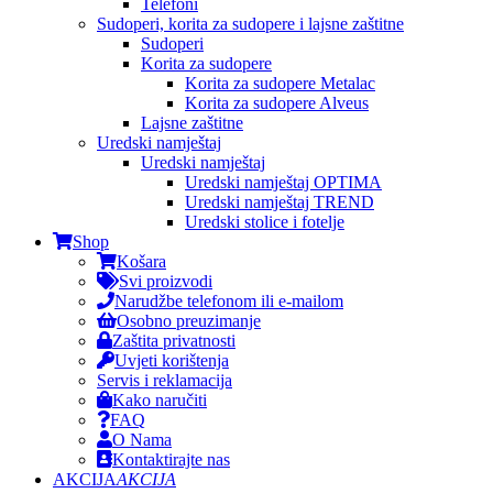
Telefoni
Sudoperi, korita za sudopere i lajsne zaštitne
Sudoperi
Korita za sudopere
Korita za sudopere Metalac
Korita za sudopere Alveus
Lajsne zaštitne
Uredski namještaj
Uredski namještaj
Uredski namještaj OPTIMA
Uredski namještaj TREND
Uredski stolice i fotelje
Shop
Košara
Svi proizvodi
Narudžbe telefonom ili e-mailom
Osobno preuzimanje
Zaštita privatnosti
Uvjeti korištenja
Servis i reklamacija
Kako naručiti
FAQ
O Nama
Kontaktirajte nas
AKCIJA
AKCIJA