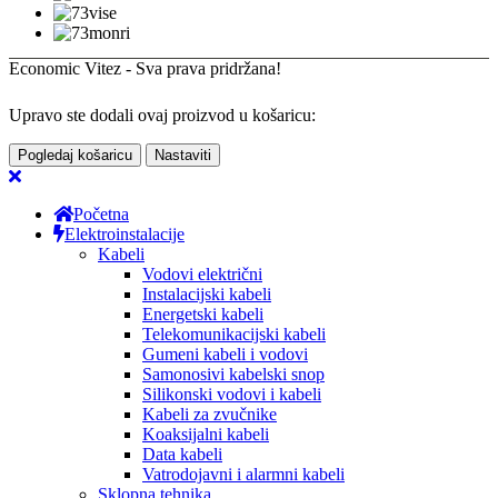
Economic Vitez - Sva prava pridržana!
Upravo ste dodali ovaj proizvod u košaricu:
Pogledaj košaricu
Nastaviti
Početna
Elektroinstalacije
Kabeli
Vodovi električni
Instalacijski kabeli
Energetski kabeli
Telekomunikacijski kabeli
Gumeni kabeli i vodovi
Samonosivi kabelski snop
Silikonski vodovi i kabeli
Kabeli za zvučnike
Koaksijalni kabeli
Data kabeli
Vatrodojavni i alarmni kabeli
Sklopna tehnika