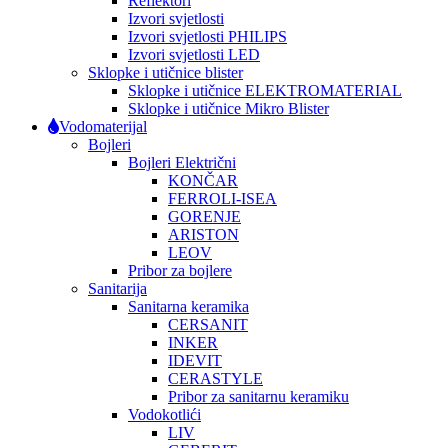
Reflektori
Izvori svjetlosti
Izvori svjetlosti PHILIPS
Izvori svjetlosti LED
Sklopke i utičnice blister
Sklopke i utičnice ELEKTROMATERIAL
Sklopke i utičnice Mikro Blister
Vodomaterijal
Bojleri
Bojleri Električni
KONČAR
FERROLI-ISEA
GORENJE
ARISTON
LEOV
Pribor za bojlere
Sanitarija
Sanitarna keramika
CERSANIT
INKER
IDEVIT
CERASTYLE
Pribor za sanitarnu keramiku
Vodokotlići
LIV