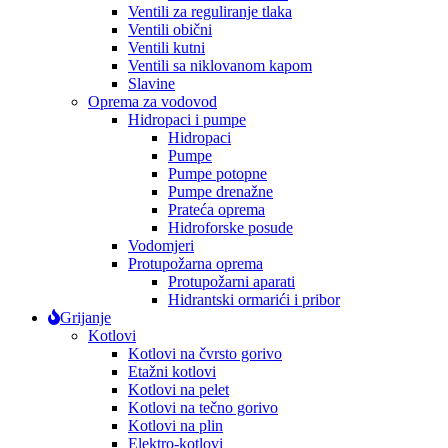
Ventili za reguliranje tlaka
Ventili obični
Ventili kutni
Ventili sa niklovanom kapom
Slavine
Oprema za vodovod
Hidropaci i pumpe
Hidropaci
Pumpe
Pumpe potopne
Pumpe drenažne
Prateća oprema
Hidroforske posude
Vodomjeri
Protupožarna oprema
Protupožarni aparati
Hidrantski ormarići i pribor
Grijanje
Kotlovi
Kotlovi na čvrsto gorivo
Etažni kotlovi
Kotlovi na pelet
Kotlovi na tečno gorivo
Kotlovi na plin
Elektro-kotlovi