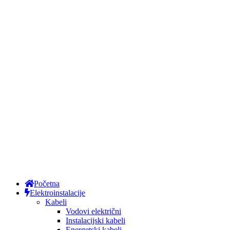
Početna
Elektroinstalacije
Kabeli
Vodovi električni
Instalacijski kabeli
Energetski kabeli