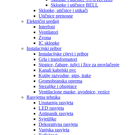
Sklopke i utičnice BELL
Sklopke, utičnice i utikači
Utičnice prenosne
Električni uređaji
Interfoni
Ventilatori
Zvona
IC sklopke
Instalacijski pribor
Instalacijske cijevi i pribor
Grla i transformatori
Stopice, čahure, tuljci i žice za provlačenje
Kanali kabelski pvc
Kutije razvodne, gips, trake
Gromobranska oprema
Stezaljke i obujmice
Ventilacione maske, uvodnice, vezice
Rasvjetna tehnika
Unutarnja rasvjeta
LED rasvjeta
Antipanik rasvjeta
Svjetiljke
Dekorativna rasvjeta
Vanjska rasvjeta