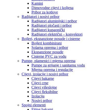
Kamini
Dimovodne cijevi i koljena
Pribor za kotlove
Radijatori i nosivi pribor
Radijatori aluminijski i pribor
Radijatori pločasti i pribor
Radijatori kupaonički
Radijatori električni – konvektori
Bojleri, ekspanzione posude i cisterne
Bojleri kombinirani
Solarna oprema i pribor
Ekspanzione posuđe
Cisterne PVC za vodu
Pumpe, plamenici i mjerna oprema
Pumpe za grijanje i sanitarnu vodu
Mjerna oprema i regulacije
Cijevi, izolacije i nosivi pribor
Cijevi bakarne
Cijevi crne
Cijevi višeslojne
Cijevi fleksibilne
Izolacija
Nosivi pribor
Spojni elementi
Fiting bakarni