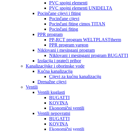
PVC spojni elementi
PVC spojni elementi UNIDELTA
Pocinčane cijevi i fiting
Pocinčane cijevi
Pocinčani fiting cimos TITAN
Pocinčani fiting
PPR program
PP-RCT program WELTPLASTtherm
PPR program vargon
Niklovani i mesingani program
Niklovani i mesingani program BUGATTI
Izolacija i prateći pribor
Kanalizacijske i oborinske vode
Kućna kanalizacija
Cijevi za kućnu kanalizaciju
Drenažne cijevi
Ventili
Ventili kuglasti
BUGATTI
KOVINA
Ekonomični ventili
Ventili nepovratni
BUGATTI
KOVINA
Ekonomični ventili