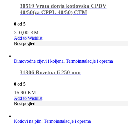
30519 Vrata donja kotlovska CPDV
40/50(za CPPL-40/50) CTM
0
od 5
310,00
KM
Add to Wishlist
Brzi pogled
Dimovodne cijevi i koljena
,
Termoinstalacije i oprema
31306 Rozetna fi 250 mm
0
od 5
16,90
KM
Add to Wishlist
Brzi pogled
Kotlovi na plin
,
Termoinstalacije i oprema