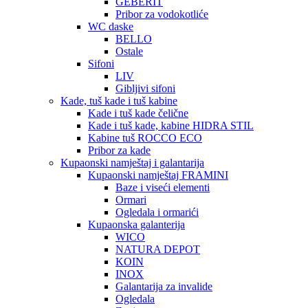
GEBERIT
Pribor za vodokotliće
WC daske
BELLO
Ostale
Sifoni
LIV
Gibljivi sifoni
Kade, tuš kade i tuš kabine
Kade i tuš kade čelične
Kade i tuš kade, kabine HIDRA STIL
Kabine tuš ROCCO ECO
Pribor za kade
Kupaonski namještaj i galantarija
Kupaonski namještaj FRAMINI
Baze i viseći elementi
Ormari
Ogledala i ormarići
Kupaonska galanterija
WICO
NATURA DEPOT
KOIN
INOX
Galantarija za invalide
Ogledala