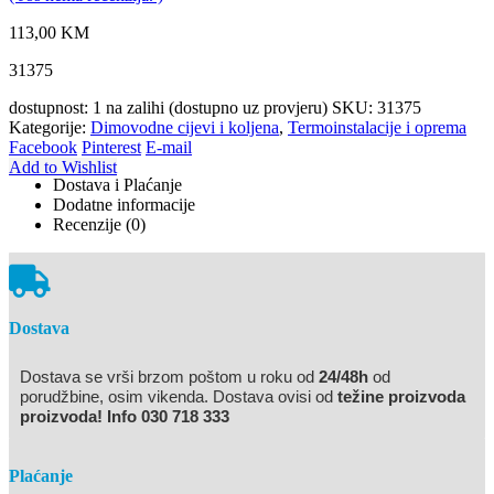
113,00
KM
31375
dostupnost:
1 na zalihi (dostupno uz provjeru)
SKU:
31375
Kategorije:
Dimovodne cijevi i koljena
,
Termoinstalacije i oprema
Facebook
Pinterest
E-mail
Add to Wishlist
Dostava i Plaćanje
Dodatne informacije
Recenzije (0)
Dostava
Dostava se vrši brzom poštom u roku od
24/48h
od
porudžbine, osim vikenda. Dostava ovisi od
težine proizvoda
proizvoda! Info 030 718 333
Plaćanje