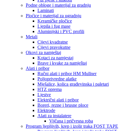
Podne obloge i materijal za gradnju
Laminati
Ploćice i materijal za ugradnju
Keramičke pločice
Ljepila i fug mase
Aluminijski i PVC profili
Metali
Cijevi kvadratne
Cijevi pravokutne
Okovi za namještaj
Kotaci za namjestaj
Brave i kvake za namještaj
Alati i pribor
Ručni alati i pribor HM Mullner
Poljoprivredne alatke
Mješalice, kolica građevinska i paletari
HTZ oprema
Ljestve
Električni alati i pribor
Boreri, rezne i brusne ploce
Elektrode
Alati za instalatere
Vijčana i pričvrsna roba
Program ljepljivih, krep i izolir traka FOST TAPE