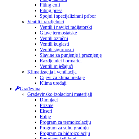
Fiting crni
Fiting press
Spojni i specijalizirani pribor
Ventili i razdjelnici
Ventili i navijci radijatorski
Glave termostatske
Ventili ozračni
Ventili kuglasti
Ventili sigurnosni
Slavine za punjenje i praznjenje
Razdjelnici i ormarici
Ventili miješajući
Klimatizacija i ventilacija
Cijevi za klima uređaje
Klima uređaji
Građevina
Građevinsko-izolacioni materijali
Dimnjaci
Prizme
Ekseri
Folije
Program za termoizolaciju
Program za suhu gradnju
Program za hidroizolaciju
Pur pjene i silikoni