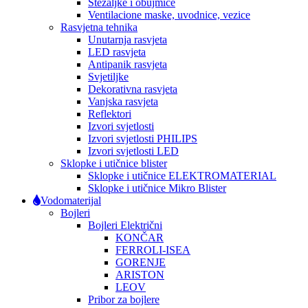
Stezaljke i obujmice
Ventilacione maske, uvodnice, vezice
Rasvjetna tehnika
Unutarnja rasvjeta
LED rasvjeta
Antipanik rasvjeta
Svjetiljke
Dekorativna rasvjeta
Vanjska rasvjeta
Reflektori
Izvori svjetlosti
Izvori svjetlosti PHILIPS
Izvori svjetlosti LED
Sklopke i utičnice blister
Sklopke i utičnice ELEKTROMATERIAL
Sklopke i utičnice Mikro Blister
Vodomaterijal
Bojleri
Bojleri Električni
KONČAR
FERROLI-ISEA
GORENJE
ARISTON
LEOV
Pribor za bojlere