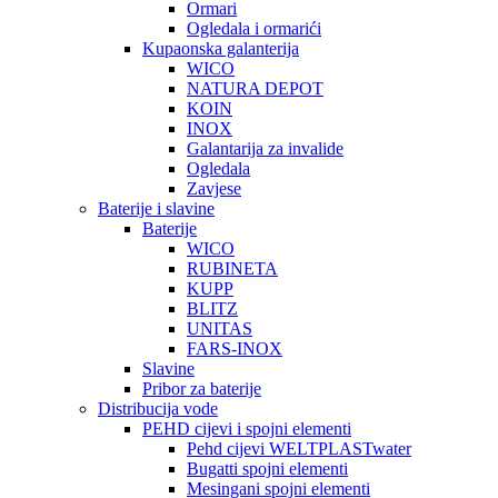
Ormari
Ogledala i ormarići
Kupaonska galanterija
WICO
NATURA DEPOT
KOIN
INOX
Galantarija za invalide
Ogledala
Zavjese
Baterije i slavine
Baterije
WICO
RUBINETA
KUPP
BLITZ
UNITAS
FARS-INOX
Slavine
Pribor za baterije
Distribucija vode
PEHD cijevi i spojni elementi
Pehd cijevi WELTPLASTwater
Bugatti spojni elementi
Mesingani spojni elementi