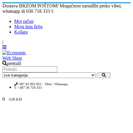
Dostava BRZOM POŠTOM! Mogućnost narudžbi preko viber,
whatsapp ili 030 718 333 !
|
Moj račun
Moja lista želja
Košara
|
pretraži
+387 63 992 852 - Viber / Whatsapp
T: +387 30 718 333
0
0,00
KM