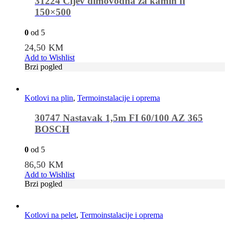
31224 Cijev dimovodna za kamin fi
150×500
0
od 5
24,50
KM
Add to Wishlist
Brzi pogled
Kotlovi na plin
,
Termoinstalacije i oprema
30747 Nastavak 1,5m FI 60/100 AZ 365
BOSCH
0
od 5
86,50
KM
Add to Wishlist
Brzi pogled
Kotlovi na pelet
,
Termoinstalacije i oprema