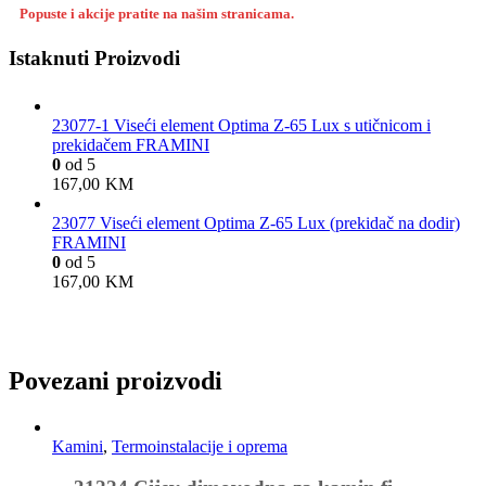
Popuste i akcije pratite na našim stranicama.
Istaknuti Proizvodi
23077-1 Viseći element Optima Z-65 Lux s utičnicom i
prekidačem FRAMINI
0
od 5
167,00
KM
23077 Viseći element Optima Z-65 Lux (prekidač na dodir)
FRAMINI
0
od 5
167,00
KM
Povezani proizvodi
Kamini
,
Termoinstalacije i oprema