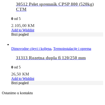
30512 Pelet spremnik CPSP 800 (520kg)
CTM
0
od 5
2.105,00
KM
Add to Wishlist
Brzi pogled
Dimovodne cijevi i koljena
,
Termoinstalacije i oprema
31313 Rozetna dupla fi 120/250 mm
0
od 5
26,50
KM
Add to Wishlist
Brzi pogled
Ostanimo u kontaktu