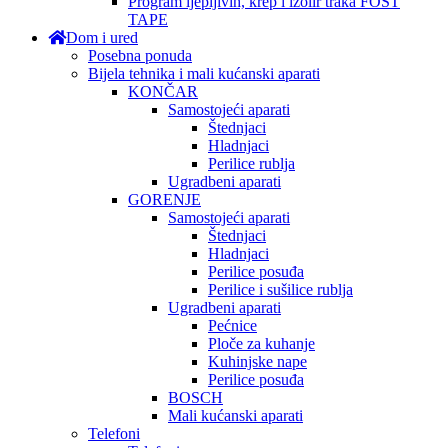
Program ljepljivih, krep i izolir traka FOST
TAPE
Dom i ured
Posebna ponuda
Bijela tehnika i mali kućanski aparati
KONČAR
Samostojeći aparati
Štednjaci
Hladnjaci
Perilice rublja
Ugradbeni aparati
GORENJE
Samostojeći aparati
Štednjaci
Hladnjaci
Perilice posuđa
Perilice i sušilice rublja
Ugradbeni aparati
Pećnice
Ploče za kuhanje
Kuhinjske nape
Perilice posuđa
BOSCH
Mali kućanski aparati
Telefoni