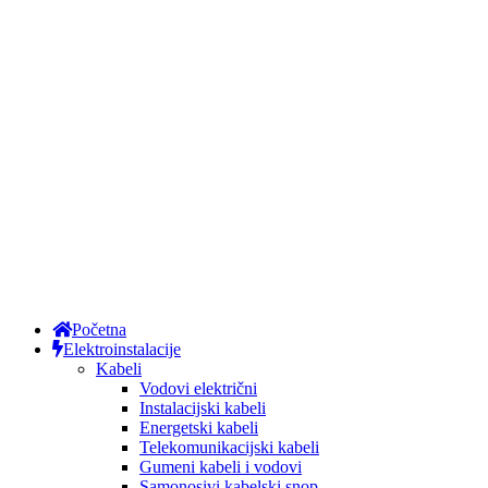
Početna
Elektroinstalacije
Kabeli
Vodovi električni
Instalacijski kabeli
Energetski kabeli
Telekomunikacijski kabeli
Gumeni kabeli i vodovi
Samonosivi kabelski snop