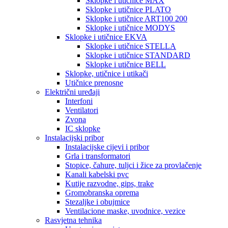
Sklopke i utičnice MAX
Sklopke i utičnice PLATO
Sklopke i utičnice ART100 200
Sklopke i utičnice MODYS
Sklopke i utičnice EKVA
Sklopke i utičnice STELLA
Sklopke i utičnice STANDARD
Sklopke i utičnice BELL
Sklopke, utičnice i utikači
Utičnice prenosne
Električni uređaji
Interfoni
Ventilatori
Zvona
IC sklopke
Instalacijski pribor
Instalacijske cijevi i pribor
Grla i transformatori
Stopice, čahure, tuljci i žice za provlačenje
Kanali kabelski pvc
Kutije razvodne, gips, trake
Gromobranska oprema
Stezaljke i obujmice
Ventilacione maske, uvodnice, vezice
Rasvjetna tehnika