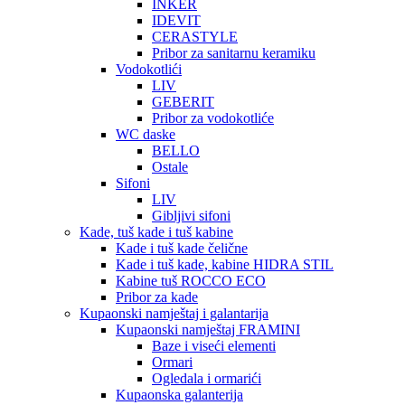
INKER
IDEVIT
CERASTYLE
Pribor za sanitarnu keramiku
Vodokotlići
LIV
GEBERIT
Pribor za vodokotliće
WC daske
BELLO
Ostale
Sifoni
LIV
Gibljivi sifoni
Kade, tuš kade i tuš kabine
Kade i tuš kade čelične
Kade i tuš kade, kabine HIDRA STIL
Kabine tuš ROCCO ECO
Pribor za kade
Kupaonski namještaj i galantarija
Kupaonski namještaj FRAMINI
Baze i viseći elementi
Ormari
Ogledala i ormarići
Kupaonska galanterija