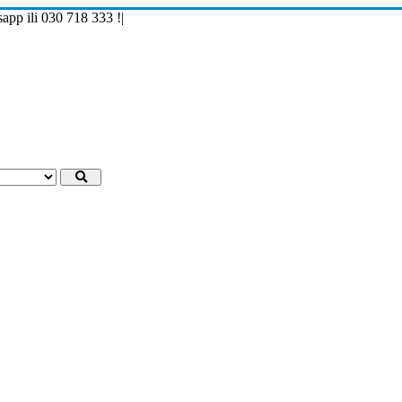
p ili 030 718 333 !
|