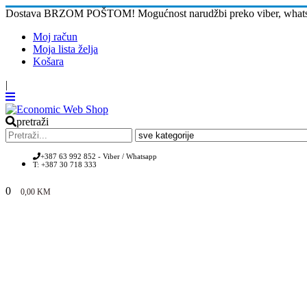
Dostava BRZOM POŠTOM! Mogućnost narudžbi preko viber, whatsap
Moj račun
Moja lista želja
Košara
|
pretraži
+387 63 992 852 - Viber / Whatsapp
T: +387 30 718 333
0
0,00
KM