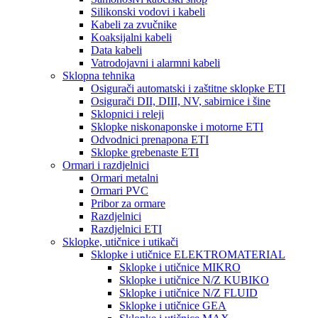
Silikonski vodovi i kabeli
Kabeli za zvučnike
Koaksijalni kabeli
Data kabeli
Vatrodojavni i alarmni kabeli
Sklopna tehnika
Osigurači automatski i zaštitne sklopke ETI
Osigurači DII, DIII, NV, sabirnice i šine
Sklopnici i releji
Sklopke niskonaponske i motorne ETI
Odvodnici prenapona ETI
Sklopke grebenaste ETI
Ormari i razdjelnici
Ormari metalni
Ormari PVC
Pribor za ormare
Razdjelnici
Razdjelnici ETI
Sklopke, utičnice i utikači
Sklopke i utičnice ELEKTROMATERIAL
Sklopke i utičnice MIKRO
Sklopke i utičnice N/Z KUBIKO
Sklopke i utičnice N/Z FLUID
Sklopke i utičnice GEA