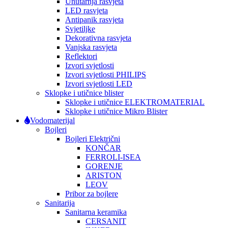
Unutarnja rasvjeta
LED rasvjeta
Antipanik rasvjeta
Svjetiljke
Dekorativna rasvjeta
Vanjska rasvjeta
Reflektori
Izvori svjetlosti
Izvori svjetlosti PHILIPS
Izvori svjetlosti LED
Sklopke i utičnice blister
Sklopke i utičnice ELEKTROMATERIAL
Sklopke i utičnice Mikro Blister
Vodomaterijal
Bojleri
Bojleri Električni
KONČAR
FERROLI-ISEA
GORENJE
ARISTON
LEOV
Pribor za bojlere
Sanitarija
Sanitarna keramika
CERSANIT