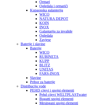
Ormari
Ogledala i ormarići
Kupaonska galanterija
WICO
NATURA DEPOT
KOIN
INOX
Galantarija za invalide
Ogledala
Zavjese
Baterije i slavine
Baterije
WICO
RUBINETA
KUPP
BLITZ
UNITAS
FARS-INOX
Slavine
Pribor za baterije
Distribucija vode
PEHD cijevi i spojni elementi
Pehd cijevi WELTPLASTwater
Bugatti spojni elementi
Mesingani spojni elementi