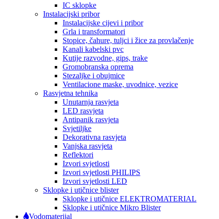
IC sklopke
Instalacijski pribor
Instalacijske cijevi i pribor
Grla i transformatori
Stopice, čahure, tuljci i žice za provlačenje
Kanali kabelski pvc
Kutije razvodne, gips, trake
Gromobranska oprema
Stezaljke i obujmice
Ventilacione maske, uvodnice, vezice
Rasvjetna tehnika
Unutarnja rasvjeta
LED rasvjeta
Antipanik rasvjeta
Svjetiljke
Dekorativna rasvjeta
Vanjska rasvjeta
Reflektori
Izvori svjetlosti
Izvori svjetlosti PHILIPS
Izvori svjetlosti LED
Sklopke i utičnice blister
Sklopke i utičnice ELEKTROMATERIAL
Sklopke i utičnice Mikro Blister
Vodomaterijal