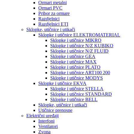
Ormari metalni
Ormari PVC
Pribor za ormare
Razdjelnici
Razdjelnici ETI
Sklopke, utičnice i utikači
Sklopke i utičnice ELEKTROMATERIAL
Sklopke i utičnice MIKRO
Sklopke i utičnice N/Z KUBIKO
Sklopke i utičnice N/Z FLUID
Sklopke i utičnice GEA
Sklopke i utičnice MAX
Sklopke i utičnice PLATO
Sklopke i utičnice ART100 200
Sklopke i utičnice MODYS
Sklopke i utičnice EKVA
Sklopke i utičnice STELLA
Sklopke i utičnice STANDARD
Sklopke i utičnice BELL
Sklopke, utičnice i utikači
Utičnice prenosne
Električni uređaji
Interfoni
Ventilatori
Zvona