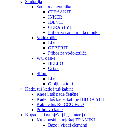
Sanitarija
Sanitarna keramika
CERSANIT
INKER
IDEVIT
CERASTYLE
Pribor za sanitarnu keramiku
Vodokotlići
LIV
GEBERIT
Pribor za vodokotliće
WC daske
BELLO
Ostale
Sifoni
LIV
Gibljivi sifoni
Kade, tuš kade i tuš kabine
Kade i tuš kade čelične
Kade i tuš kade, kabine HIDRA STIL
Kabine tuš ROCCO ECO
Pribor za kade
Kupaonski namještaj i galantarija
Kupaonski namještaj FRAMINI
Baze i viseći elementi