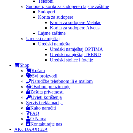
Telefoni
Sudoperi, korita za sudopere i lajsne zaštitne
Sudoperi
Korita za sudopere
Korita za sudopere Metalac
Korita za sudopere Alveus
Lajsne zaštitne
Uredski namještaj
Uredski namještaj
Uredski namještaj OPTIMA
Uredski namještaj TREND
Uredski stolice i fotelje
Shop
Košara
Svi proizvodi
Narudžbe telefonom ili e-mailom
Osobno preuzimanje
Zaštita privatnosti
Uvjeti korištenja
Servis i reklamacija
Kako naručiti
FAQ
O Nama
Kontaktirajte nas
AKCIJA
AKCIJA