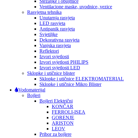
Stezaljke i obujmice
Ventilacione maske, uvodnice, vezice
Rasvjetna tehnika
Unutarnja rasvjeta
LED rasvjeta
Antipanik rasvjeta
Svjetiljke
Dekorativna rasvjeta
Vanjska rasvjeta
Reflektori
Izvori svjetlosti
Izvori svjetlosti PHILIPS
Izvori svjetlosti LED
Sklopke i utičnice blister
Sklopke i utičnice ELEKTROMATERIAL
Sklopke i utičnice Mikro Blister
Vodomaterijal
Bojleri
Bojleri Električni
KONČAR
FERROLI-ISEA
GORENJE
ARISTON
LEOV
Pribor za bojlere