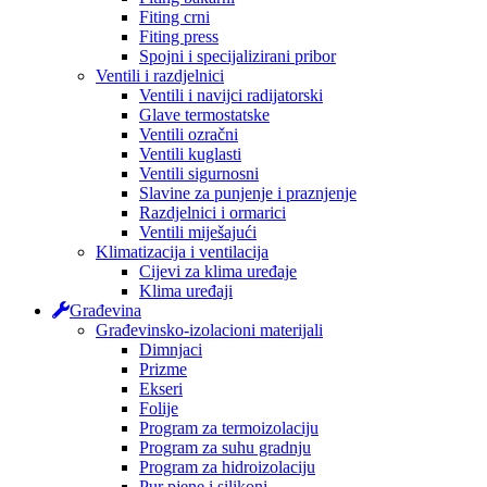
Fiting crni
Fiting press
Spojni i specijalizirani pribor
Ventili i razdjelnici
Ventili i navijci radijatorski
Glave termostatske
Ventili ozračni
Ventili kuglasti
Ventili sigurnosni
Slavine za punjenje i praznjenje
Razdjelnici i ormarici
Ventili miješajući
Klimatizacija i ventilacija
Cijevi za klima uređaje
Klima uređaji
Građevina
Građevinsko-izolacioni materijali
Dimnjaci
Prizme
Ekseri
Folije
Program za termoizolaciju
Program za suhu gradnju
Program za hidroizolaciju
Pur pjene i silikoni