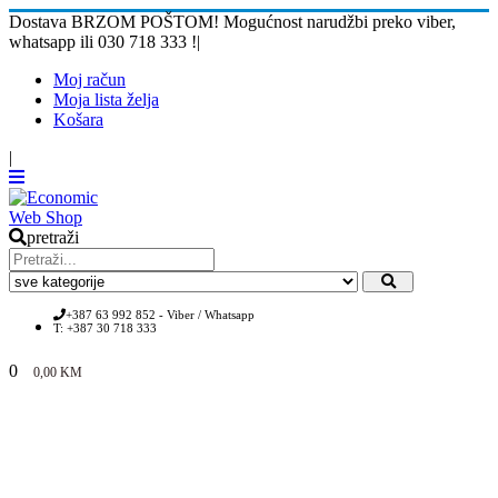
Dostava BRZOM POŠTOM! Mogućnost narudžbi preko viber,
whatsapp ili 030 718 333 !
|
Moj račun
Moja lista želja
Košara
|
pretraži
+387 63 992 852 - Viber / Whatsapp
T: +387 30 718 333
0
0,00
KM