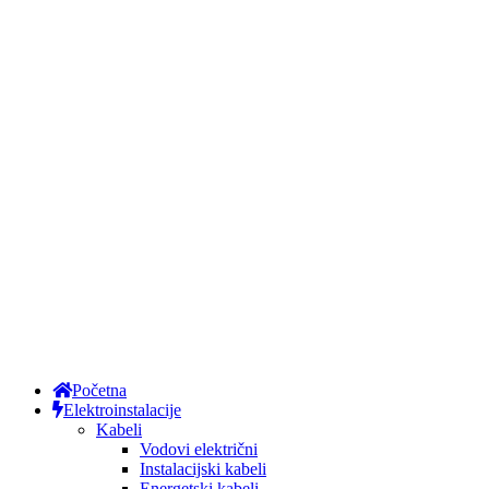
Početna
Elektroinstalacije
Kabeli
Vodovi električni
Instalacijski kabeli
Energetski kabeli