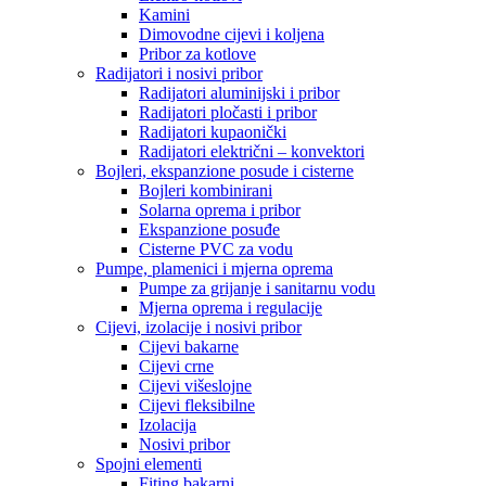
Kamini
Dimovodne cijevi i koljena
Pribor za kotlove
Radijatori i nosivi pribor
Radijatori aluminijski i pribor
Radijatori pločasti i pribor
Radijatori kupaonički
Radijatori električni – konvektori
Bojleri, ekspanzione posude i cisterne
Bojleri kombinirani
Solarna oprema i pribor
Ekspanzione posuđe
Cisterne PVC za vodu
Pumpe, plamenici i mjerna oprema
Pumpe za grijanje i sanitarnu vodu
Mjerna oprema i regulacije
Cijevi, izolacije i nosivi pribor
Cijevi bakarne
Cijevi crne
Cijevi višeslojne
Cijevi fleksibilne
Izolacija
Nosivi pribor
Spojni elementi
Fiting bakarni