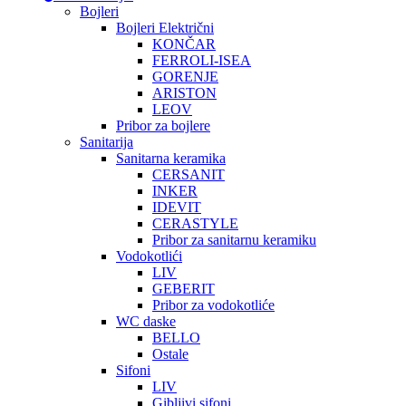
Bojleri
Bojleri Električni
KONČAR
FERROLI-ISEA
GORENJE
ARISTON
LEOV
Pribor za bojlere
Sanitarija
Sanitarna keramika
CERSANIT
INKER
IDEVIT
CERASTYLE
Pribor za sanitarnu keramiku
Vodokotlići
LIV
GEBERIT
Pribor za vodokotliće
WC daske
BELLO
Ostale
Sifoni
LIV
Gibljivi sifoni