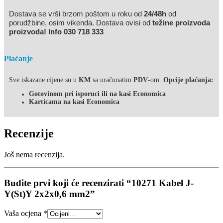
Dostava se vrši brzom poštom u roku od
24/48h
od
porudžbine, osim vikenda. Dostava ovisi od
težine proizvoda
proizvoda! Info 030 718 333
Plaćanje
Sve iskazane cijene su u
KM
sa uračunatim
PDV
-om.
Opcije plaćanja:
Gotovinom pri isporuci ili na kasi Economica
Karticama na kasi Economica
Recenzije
Još nema recenzija.
Budite prvi koji će recenzirati “10271 Kabel J-
Y(St)Y 2x2x0,6 mm2”
Vaša ocjena
*