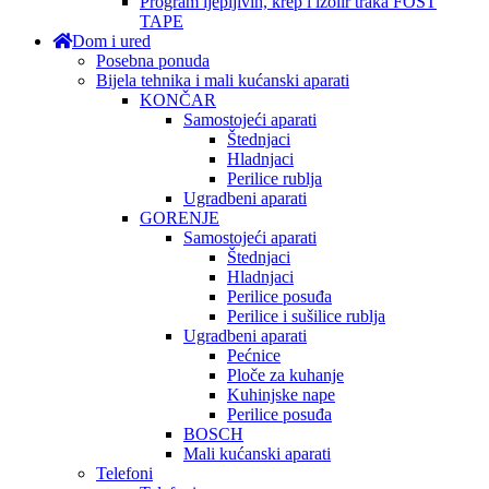
Program ljepljivih, krep i izolir traka FOST
TAPE
Dom i ured
Posebna ponuda
Bijela tehnika i mali kućanski aparati
KONČAR
Samostojeći aparati
Štednjaci
Hladnjaci
Perilice rublja
Ugradbeni aparati
GORENJE
Samostojeći aparati
Štednjaci
Hladnjaci
Perilice posuđa
Perilice i sušilice rublja
Ugradbeni aparati
Pećnice
Ploče za kuhanje
Kuhinjske nape
Perilice posuđa
BOSCH
Mali kućanski aparati
Telefoni