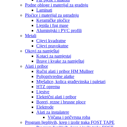
Podne obloge i materijal za gradnju
Laminati
Ploćice i materijal za ugradnju
Keramičke pločice
Ljepila i fug mase
Aluminijski i PVC profili
Metali
Cijevi kvadratne
Cijevi pravokutne
Okovi za namještaj
Kotaci za namjestaj
Brave i kvake za namještaj
Alati i pribor
Ručni alati i pribor HM Mullner
Poljoprivredne alatke
Mješalice, kolica građevinska i paletari
HTZ oprema
Ljestve
Električni alati i pribor
Boreri, rezne i brusne ploce
Elektrode
Alati za instalatere
Vijčana i pričvrsna roba
Program ljepljivih, krep i izolir traka FOST TAPE