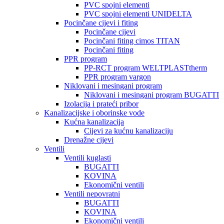
PVC spojni elementi
PVC spojni elementi UNIDELTA
Pocinčane cijevi i fiting
Pocinčane cijevi
Pocinčani fiting cimos TITAN
Pocinčani fiting
PPR program
PP-RCT program WELTPLASTtherm
PPR program vargon
Niklovani i mesingani program
Niklovani i mesingani program BUGATTI
Izolacija i prateći pribor
Kanalizacijske i oborinske vode
Kućna kanalizacija
Cijevi za kućnu kanalizaciju
Drenažne cijevi
Ventili
Ventili kuglasti
BUGATTI
KOVINA
Ekonomični ventili
Ventili nepovratni
BUGATTI
KOVINA
Ekonomični ventili