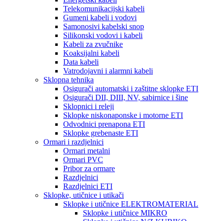
Telekomunikacijski kabeli
Gumeni kabeli i vodovi
Samonosivi kabelski snop
Silikonski vodovi i kabeli
Kabeli za zvučnike
Koaksijalni kabeli
Data kabeli
Vatrodojavni i alarmni kabeli
Sklopna tehnika
Osigurači automatski i zaštitne sklopke ETI
Osigurači DII, DIII, NV, sabirnice i šine
Sklopnici i releji
Sklopke niskonaponske i motorne ETI
Odvodnici prenapona ETI
Sklopke grebenaste ETI
Ormari i razdjelnici
Ormari metalni
Ormari PVC
Pribor za ormare
Razdjelnici
Razdjelnici ETI
Sklopke, utičnice i utikači
Sklopke i utičnice ELEKTROMATERIAL
Sklopke i utičnice MIKRO