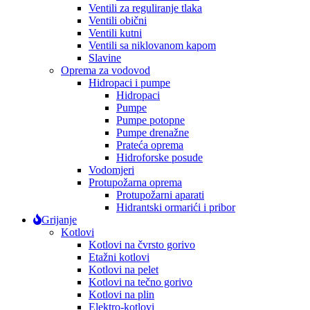
Ventili za reguliranje tlaka
Ventili obični
Ventili kutni
Ventili sa niklovanom kapom
Slavine
Oprema za vodovod
Hidropaci i pumpe
Hidropaci
Pumpe
Pumpe potopne
Pumpe drenažne
Prateća oprema
Hidroforske posude
Vodomjeri
Protupožarna oprema
Protupožarni aparati
Hidrantski ormarići i pribor
Grijanje
Kotlovi
Kotlovi na čvrsto gorivo
Etažni kotlovi
Kotlovi na pelet
Kotlovi na tečno gorivo
Kotlovi na plin
Elektro-kotlovi