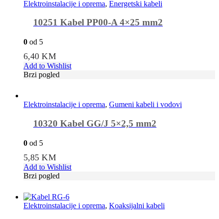
Elektroinstalacije i oprema
,
Energetski kabeli
10251 Kabel PP00-A 4×25 mm2
0
od 5
6,40
KM
Add to Wishlist
Brzi pogled
Elektroinstalacije i oprema
,
Gumeni kabeli i vodovi
10320 Kabel GG/J 5×2,5 mm2
0
od 5
5,85
KM
Add to Wishlist
Brzi pogled
Elektroinstalacije i oprema
,
Koaksijalni kabeli