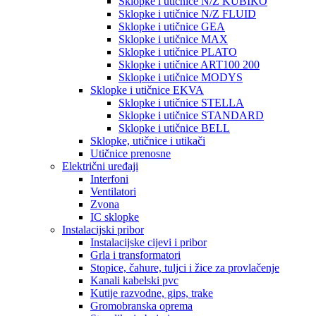
Sklopke i utičnice N/Z KUBIKO
Sklopke i utičnice N/Z FLUID
Sklopke i utičnice GEA
Sklopke i utičnice MAX
Sklopke i utičnice PLATO
Sklopke i utičnice ART100 200
Sklopke i utičnice MODYS
Sklopke i utičnice EKVA
Sklopke i utičnice STELLA
Sklopke i utičnice STANDARD
Sklopke i utičnice BELL
Sklopke, utičnice i utikači
Utičnice prenosne
Električni uređaji
Interfoni
Ventilatori
Zvona
IC sklopke
Instalacijski pribor
Instalacijske cijevi i pribor
Grla i transformatori
Stopice, čahure, tuljci i žice za provlačenje
Kanali kabelski pvc
Kutije razvodne, gips, trake
Gromobranska oprema