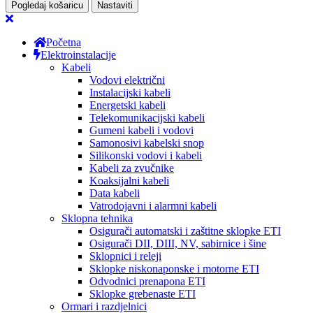
Pogledaj košaricu
Nastaviti
Početna
Elektroinstalacije
Kabeli
Vodovi električni
Instalacijski kabeli
Energetski kabeli
Telekomunikacijski kabeli
Gumeni kabeli i vodovi
Samonosivi kabelski snop
Silikonski vodovi i kabeli
Kabeli za zvučnike
Koaksijalni kabeli
Data kabeli
Vatrodojavni i alarmni kabeli
Sklopna tehnika
Osigurači automatski i zaštitne sklopke ETI
Osigurači DII, DIII, NV, sabirnice i šine
Sklopnici i releji
Sklopke niskonaponske i motorne ETI
Odvodnici prenapona ETI
Sklopke grebenaste ETI
Ormari i razdjelnici