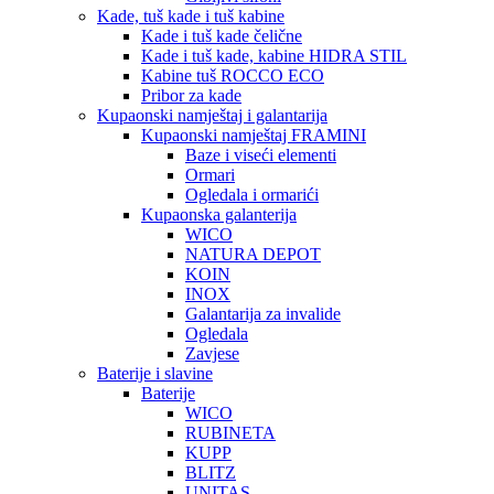
Kade, tuš kade i tuš kabine
Kade i tuš kade čelične
Kade i tuš kade, kabine HIDRA STIL
Kabine tuš ROCCO ECO
Pribor za kade
Kupaonski namještaj i galantarija
Kupaonski namještaj FRAMINI
Baze i viseći elementi
Ormari
Ogledala i ormarići
Kupaonska galanterija
WICO
NATURA DEPOT
KOIN
INOX
Galantarija za invalide
Ogledala
Zavjese
Baterije i slavine
Baterije
WICO
RUBINETA
KUPP
BLITZ
UNITAS