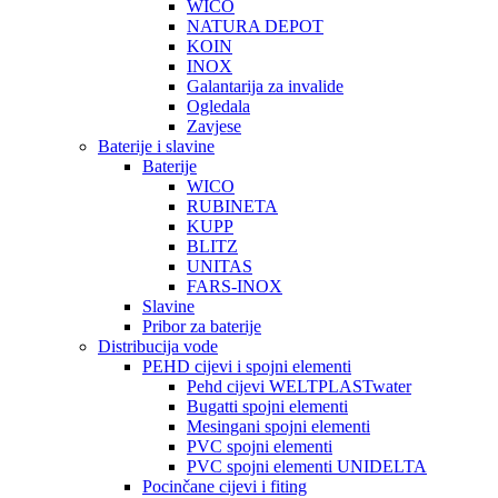
WICO
NATURA DEPOT
KOIN
INOX
Galantarija za invalide
Ogledala
Zavjese
Baterije i slavine
Baterije
WICO
RUBINETA
KUPP
BLITZ
UNITAS
FARS-INOX
Slavine
Pribor za baterije
Distribucija vode
PEHD cijevi i spojni elementi
Pehd cijevi WELTPLASTwater
Bugatti spojni elementi
Mesingani spojni elementi
PVC spojni elementi
PVC spojni elementi UNIDELTA
Pocinčane cijevi i fiting