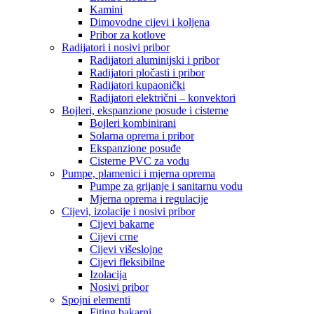
Kamini
Dimovodne cijevi i koljena
Pribor za kotlove
Radijatori i nosivi pribor
Radijatori aluminijski i pribor
Radijatori pločasti i pribor
Radijatori kupaonički
Radijatori električni – konvektori
Bojleri, ekspanzione posude i cisterne
Bojleri kombinirani
Solarna oprema i pribor
Ekspanzione posuđe
Cisterne PVC za vodu
Pumpe, plamenici i mjerna oprema
Pumpe za grijanje i sanitarnu vodu
Mjerna oprema i regulacije
Cijevi, izolacije i nosivi pribor
Cijevi bakarne
Cijevi crne
Cijevi višeslojne
Cijevi fleksibilne
Izolacija
Nosivi pribor
Spojni elementi
Fiting bakarni