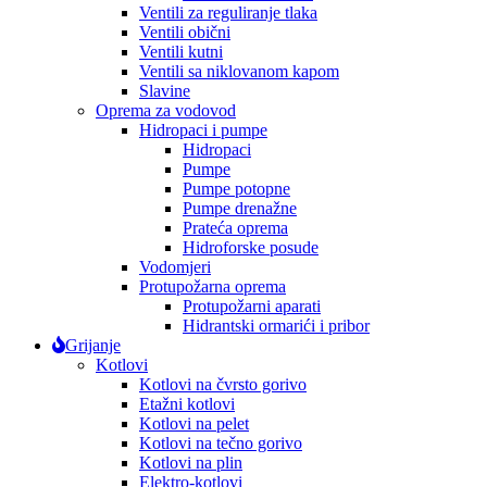
Ventili za reguliranje tlaka
Ventili obični
Ventili kutni
Ventili sa niklovanom kapom
Slavine
Oprema za vodovod
Hidropaci i pumpe
Hidropaci
Pumpe
Pumpe potopne
Pumpe drenažne
Prateća oprema
Hidroforske posude
Vodomjeri
Protupožarna oprema
Protupožarni aparati
Hidrantski ormarići i pribor
Grijanje
Kotlovi
Kotlovi na čvrsto gorivo
Etažni kotlovi
Kotlovi na pelet
Kotlovi na tečno gorivo
Kotlovi na plin
Elektro-kotlovi