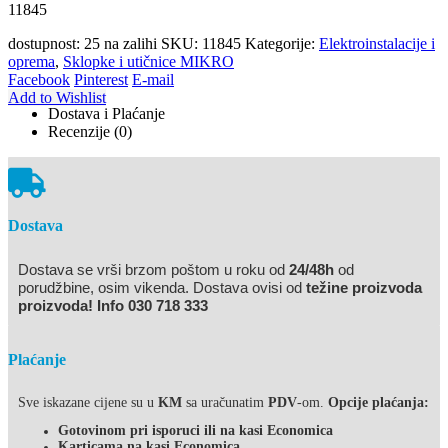
11845
dostupnost:
25 na zalihi
SKU:
11845
Kategorije:
Elektroinstalacije i
oprema
,
Sklopke i utičnice MIKRO
Facebook
Pinterest
E-mail
Add to Wishlist
Dostava i Plaćanje
Recenzije (0)
Dostava
Dostava se vrši brzom poštom u roku od
24/48h
od
porudžbine, osim vikenda. Dostava ovisi od
težine proizvoda
proizvoda! Info 030 718 333
Plaćanje
Sve iskazane cijene su u
KM
sa uračunatim
PDV
-om.
Opcije plaćanja:
Gotovinom pri isporuci ili na kasi Economica
Karticama na kasi Economica