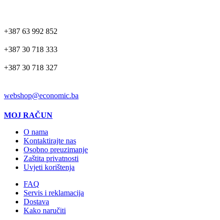
TELEFON
+387 63 992 852
+387 30 718 333
+387 30 718 327
EMAIL
webshop@economic.ba
MOJ RAČUN
O nama
Kontaktirajte nas
Osobno preuzimanje
Zaštita privatnosti
Uvjeti korištenja
FAQ
Servis i reklamacija
Dostava
Kako naručiti