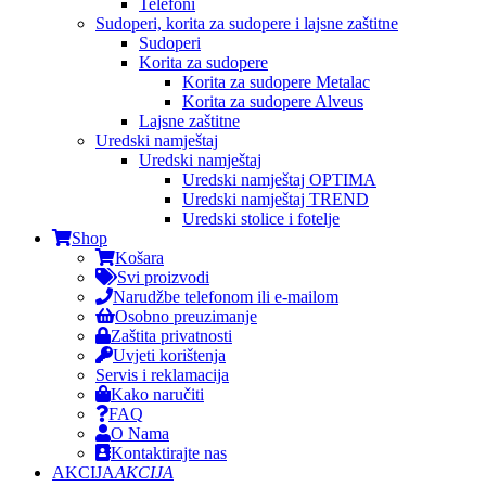
Telefoni
Sudoperi, korita za sudopere i lajsne zaštitne
Sudoperi
Korita za sudopere
Korita za sudopere Metalac
Korita za sudopere Alveus
Lajsne zaštitne
Uredski namještaj
Uredski namještaj
Uredski namještaj OPTIMA
Uredski namještaj TREND
Uredski stolice i fotelje
Shop
Košara
Svi proizvodi
Narudžbe telefonom ili e-mailom
Osobno preuzimanje
Zaštita privatnosti
Uvjeti korištenja
Servis i reklamacija
Kako naručiti
FAQ
O Nama
Kontaktirajte nas
AKCIJA
AKCIJA