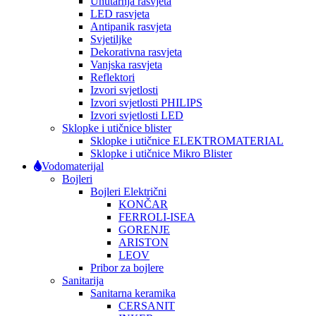
Unutarnja rasvjeta
LED rasvjeta
Antipanik rasvjeta
Svjetiljke
Dekorativna rasvjeta
Vanjska rasvjeta
Reflektori
Izvori svjetlosti
Izvori svjetlosti PHILIPS
Izvori svjetlosti LED
Sklopke i utičnice blister
Sklopke i utičnice ELEKTROMATERIAL
Sklopke i utičnice Mikro Blister
Vodomaterijal
Bojleri
Bojleri Električni
KONČAR
FERROLI-ISEA
GORENJE
ARISTON
LEOV
Pribor za bojlere
Sanitarija
Sanitarna keramika
CERSANIT