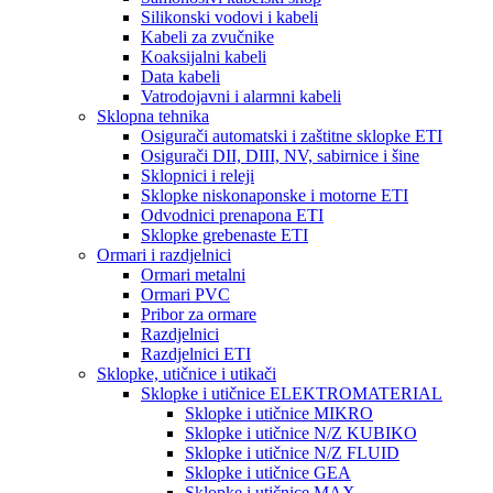
Silikonski vodovi i kabeli
Kabeli za zvučnike
Koaksijalni kabeli
Data kabeli
Vatrodojavni i alarmni kabeli
Sklopna tehnika
Osigurači automatski i zaštitne sklopke ETI
Osigurači DII, DIII, NV, sabirnice i šine
Sklopnici i releji
Sklopke niskonaponske i motorne ETI
Odvodnici prenapona ETI
Sklopke grebenaste ETI
Ormari i razdjelnici
Ormari metalni
Ormari PVC
Pribor za ormare
Razdjelnici
Razdjelnici ETI
Sklopke, utičnice i utikači
Sklopke i utičnice ELEKTROMATERIAL
Sklopke i utičnice MIKRO
Sklopke i utičnice N/Z KUBIKO
Sklopke i utičnice N/Z FLUID
Sklopke i utičnice GEA
Sklopke i utičnice MAX