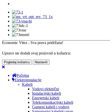
Economic Vitez - Sva prava pridržana!
Upravo ste dodali ovaj proizvod u košaricu:
Pogledaj košaricu
Nastaviti
Početna
Elektroinstalacije
Kabeli
Vodovi električni
Instalacijski kabeli
Energetski kabeli
Telekomunikacijski kabeli
Gumeni kabeli i vodovi
Samonosivi kabelski snop