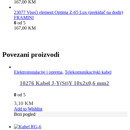
167,00
KM
23077 Viseći element Optima Z-65 Lux (prekidač na dodir)
FRAMINI
0
od 5
167,00
KM
Povezani proizvodi
Elektroinstalacije i oprema
,
Telekomunikacijski kabel
10276 Kabel J-Y(St)Y 10x2x0,6 mm2
0
od 5
3,10
KM
Add to Wishlist
Brzi pogled