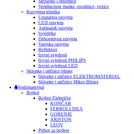
Stezaljke i obujmice
Ventilacione maske, uvodnice, vezice
Rasvjetna tehnika
Unutarnja rasvjeta
LED rasvjeta
Antipanik rasvjeta
Svjetiljke
Dekorativna rasvjeta
Vanjska rasvjeta
Reflektori
Izvori svjetlosti
Izvori svjetlosti PHILIPS
Izvori svjetlosti LED
Sklopke i utičnice blister
Sklopke i utičnice ELEKTROMATERIAL
Sklopke i utičnice Mikro Blister
Vodomaterijal
Bojleri
Bojleri Električni
KONČAR
FERROLI-ISEA
GORENJE
ARISTON
LEOV
Pribor za bojlere