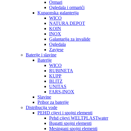
Ormari
Ogledala i ormarići
Kupaonska galanterija
WICO
NATURA DEPOT
KOIN
INOX
Galantarija za invalide
Ogledala
Zavjese
Baterije i slavine
Baterije
WICO
RUBINETA
KUPP
BLITZ
UNITAS
FARS-INOX
Slavine
Pribor za baterije
Distribucija vode
PEHD cijevi i spojni elementi
Pehd cijevi WELTPLASTwater
Bugatti spojni elementi
Mesingani spojni elementi