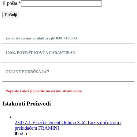
E-pošta
*
Za dostavu nas kontaktirajte 030 718 333
100% POVRAT NOVCA GARANTIRAN
ONLINE PODRŠKA 24/7
Popuste i akcije pratite na našim stranicama.
Istaknuti Proizvodi
23077-1 Viseći element Optima Z-65 Lux s utičnicom i
prekidačem FRAMINI
0
od 5