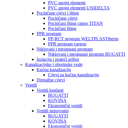
PVC spojni elementi
PVC spojni elementi UNIDELTA
Pocinčane cijevi i fiting
Pocinčane cijevi
Pocinčani fiting cimos TITAN
Pocinčani fiting
PPR program
PP-RCT program WELTPLASTtherm
PPR program vargon
Niklovani i mesingani program
Niklovani i mesingani program BUGATTI
Izolacija i prateći pribor
Kanalizacijske i oborinske vode
Kućna kanalizacija
Cijevi za kućnu kanalizaciju
Drenažne cijevi
Ventili
Ventili kuglasti
BUGATTI
KOVINA
Ekonomični ventili
Ventili nepovratni
BUGATTI
KOVINA
Ekonomični ventili