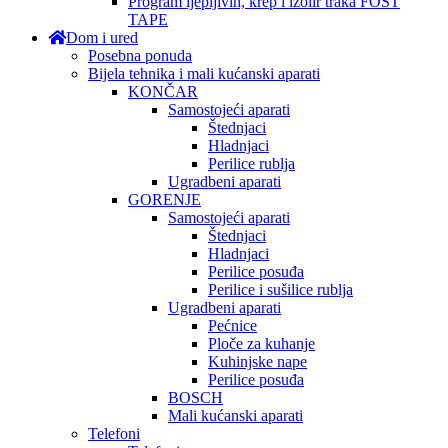
Program ljepljivih, krep i izolir traka FOST
TAPE
Dom i ured
Posebna ponuda
Bijela tehnika i mali kućanski aparati
KONČAR
Samostojeći aparati
Štednjaci
Hladnjaci
Perilice rublja
Ugradbeni aparati
GORENJE
Samostojeći aparati
Štednjaci
Hladnjaci
Perilice posuđa
Perilice i sušilice rublja
Ugradbeni aparati
Pećnice
Ploče za kuhanje
Kuhinjske nape
Perilice posuđa
BOSCH
Mali kućanski aparati
Telefoni