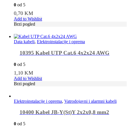
0
od 5
0,70
KM
Add to Wishlist
Brzi pogled
Data kabeli
,
Elektroinstalacije i oprema
10395 Kabel UTP Cat.6 4x2x24 AWG
0
od 5
1,10
KM
Add to Wishlist
Brzi pogled
Elektroinstalacije i oprema
,
Vatrodojavni i alarmni kabeli
10400 Kabel JB-Y(St)Y 2x2x0,8 mm2
0
od 5