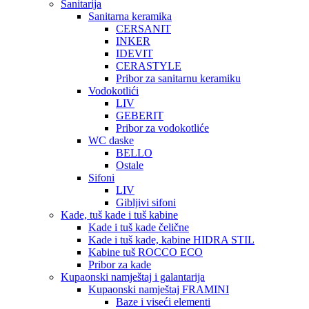
Sanitarija
Sanitarna keramika
CERSANIT
INKER
IDEVIT
CERASTYLE
Pribor za sanitarnu keramiku
Vodokotlići
LIV
GEBERIT
Pribor za vodokotliće
WC daske
BELLO
Ostale
Sifoni
LIV
Gibljivi sifoni
Kade, tuš kade i tuš kabine
Kade i tuš kade čelične
Kade i tuš kade, kabine HIDRA STIL
Kabine tuš ROCCO ECO
Pribor za kade
Kupaonski namještaj i galantarija
Kupaonski namještaj FRAMINI
Baze i viseći elementi