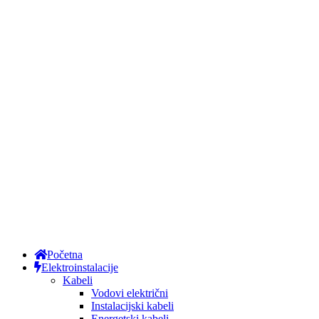
Početna
Elektroinstalacije
Kabeli
Vodovi električni
Instalacijski kabeli
Energetski kabeli