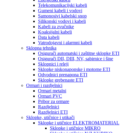
Telekomunikacijski kabeli
Gumeni kabeli i vodovi
Samonosivi kabelski snop
Silikonski vodovi i kabeli
Kabeli za zvučnike
Koaksijalni kabeli
Data kabeli
Vatrodojavni i alarmni kabeli
Sklopna tehnika
Osigurači automatski i zaštitne sklopke ETI
Osigurači DII, DIII, NV, sabirnice i šine
Sklopnici i releji
Sklopke niskonaponske i motorne ETI
Odvodnici prenapona ETI
Sklopke grebenaste ETI
Ormari i razdjelnici
Ormari metalni
Ormari PVC
Pribor za ormare
Razdjelnici
Razdjelnici ETI
Sklopke, utičnice i utikači
Sklopke i utičnice ELEKTROMATERIAL
Sklopke i utičnice MIKRO