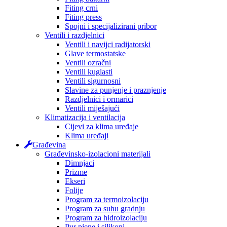
Fiting crni
Fiting press
Spojni i specijalizirani pribor
Ventili i razdjelnici
Ventili i navijci radijatorski
Glave termostatske
Ventili ozračni
Ventili kuglasti
Ventili sigurnosni
Slavine za punjenje i praznjenje
Razdjelnici i ormarici
Ventili miješajući
Klimatizacija i ventilacija
Cijevi za klima uređaje
Klima uređaji
Građevina
Građevinsko-izolacioni materijali
Dimnjaci
Prizme
Ekseri
Folije
Program za termoizolaciju
Program za suhu gradnju
Program za hidroizolaciju
Pur pjene i silikoni