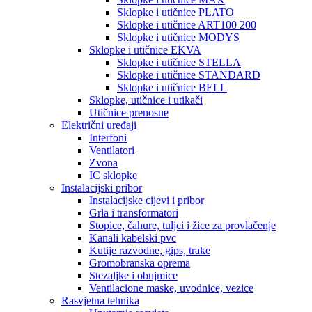
Sklopke i utičnice PLATO
Sklopke i utičnice ART100 200
Sklopke i utičnice MODYS
Sklopke i utičnice EKVA
Sklopke i utičnice STELLA
Sklopke i utičnice STANDARD
Sklopke i utičnice BELL
Sklopke, utičnice i utikači
Utičnice prenosne
Električni uređaji
Interfoni
Ventilatori
Zvona
IC sklopke
Instalacijski pribor
Instalacijske cijevi i pribor
Grla i transformatori
Stopice, čahure, tuljci i žice za provlačenje
Kanali kabelski pvc
Kutije razvodne, gips, trake
Gromobranska oprema
Stezaljke i obujmice
Ventilacione maske, uvodnice, vezice
Rasvjetna tehnika