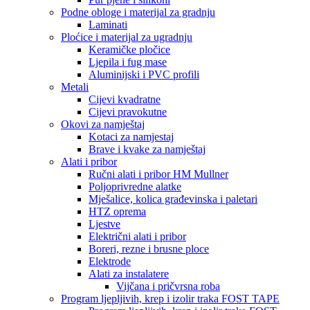
Podne obloge i materijal za gradnju
Laminati
Ploćice i materijal za ugradnju
Keramičke pločice
Ljepila i fug mase
Aluminijski i PVC profili
Metali
Cijevi kvadratne
Cijevi pravokutne
Okovi za namještaj
Kotaci za namjestaj
Brave i kvake za namještaj
Alati i pribor
Ručni alati i pribor HM Mullner
Poljoprivredne alatke
Mješalice, kolica građevinska i paletari
HTZ oprema
Ljestve
Električni alati i pribor
Boreri, rezne i brusne ploce
Elektrode
Alati za instalatere
Vijčana i pričvrsna roba
Program ljepljivih, krep i izolir traka FOST TAPE