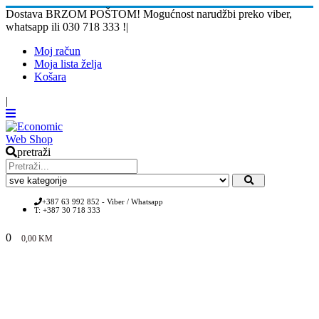
Dostava BRZOM POŠTOM! Mogućnost narudžbi preko viber,
whatsapp ili 030 718 333 !
|
Moj račun
Moja lista želja
Košara
|
pretraži
+387 63 992 852 - Viber / Whatsapp
T: +387 30 718 333
0
0,00
KM