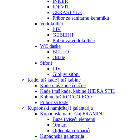
INKER
IDEVIT
CERASTYLE
Pribor za sanitarnu keramiku
Vodokotlići
LIV
GEBERIT
Pribor za vodokotliće
WC daske
BELLO
Ostale
Sifoni
LIV
Gibljivi sifoni
Kade, tuš kade i tuš kabine
Kade i tuš kade čelične
Kade i tuš kade, kabine HIDRA STIL
Kabine tuš ROCCO ECO
Pribor za kade
Kupaonski namještaj i galantarija
Kupaonski namještaj FRAMINI
Baze i viseći elementi
Ormari
Ogledala i ormarići
Kupaonska galanterija