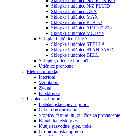
Sklopke i utičnice N/Z KUBIKO
Sklopke i utičnice N/Z FLUID
Sklopke i utičnice GEA
Sklopke i utičnice MAX
Sklopke i utičnice PLATO
Sklopke i utičnice ART100 200
Sklopke i utičnice MODYS
Sklopke i utičnice EKVA
Sklopke i utičnice STELLA
Sklopke i utičnice STANDARD
Sklopke i utičnice BELL
Sklopke, utičnice i utikači
Utičnice prenosne
Električni uređaji
Interfoni
Ventilatori
Zvona
IC sklopke
Instalacijski pribor
Instalacijske cijevi i pribor
Grla i transformatori
Stopice, čahure, tuljci i žice za provlačenje
Kanali kabelski pvc
Kutije razvodne, gips, trake
Gromobranska oprema