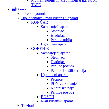
Program ljepljivih, krep i izolir traka FOST
TAPE
Dom i ured
Posebna ponuda
Bijela tehnika i mali kućanski aparati
KONČAR
Samostojeći aparati
Štednjaci
Hladnjaci
Perilice rublja
Ugradbeni aparati
GORENJE
Samostojeći aparati
Štednjaci
Hladnjaci
Perilice posuđa
Perilice i sušilice rublja
Ugradbeni aparati
Pećnice
Ploče za kuhanje
Kuhinjske nape
Perilice posuđa
BOSCH
Mali kućanski aparati
Telefoni