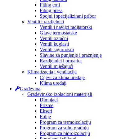
Fiting crni
Fiting press
Spojni i specijalizirani pribor
Ventili i razdjelnici
Ventili i navijci radijatorski
Glave termostatske
Ventili ozračni
Ventili kuglasti
Ventili sigurnosni
Slavine za punjenje i praznjenje
Razdjelnici i ormarici
Ventili miješajući
Klimatizacija i ventilacija
Cijevi za klima uređaje
Klima uređaji
Građevina
Građevinsko-izolacioni materijali
Dimnjaci
Prizme
Ekseri
Folije
Program za termoizolaciju
Program za suhu gradnju
Program za hidroizolaciju
Pur pjene i silikoni