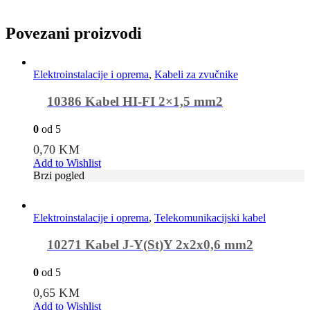
Povezani proizvodi
Elektroinstalacije i oprema
,
Kabeli za zvučnike
10386 Kabel HI-FI 2×1,5 mm2
0
od 5
0,70
KM
Add to Wishlist
Brzi pogled
Elektroinstalacije i oprema
,
Telekomunikacijski kabel
10271 Kabel J-Y(St)Y 2x2x0,6 mm2
0
od 5
0,65
KM
Add to Wishlist