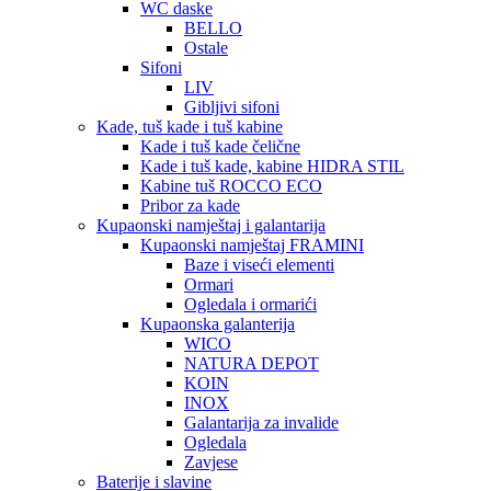
WC daske
BELLO
Ostale
Sifoni
LIV
Gibljivi sifoni
Kade, tuš kade i tuš kabine
Kade i tuš kade čelične
Kade i tuš kade, kabine HIDRA STIL
Kabine tuš ROCCO ECO
Pribor za kade
Kupaonski namještaj i galantarija
Kupaonski namještaj FRAMINI
Baze i viseći elementi
Ormari
Ogledala i ormarići
Kupaonska galanterija
WICO
NATURA DEPOT
KOIN
INOX
Galantarija za invalide
Ogledala
Zavjese
Baterije i slavine