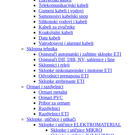
Telekomunikacijski kabeli
Gumeni kabeli i vodovi
Samonosivi kabelski snop
Silikonski vodovi i kabeli
Kabeli za zvučnike
Koaksijalni kabeli
Data kabeli
Vatrodojavni i alarmni kabeli
Sklopna tehnika
Osigurači automatski i zaštitne sklopke ETI
Osigurači DII, DIII, NV, sabirnice i šine
Sklopnici i releji
Sklopke niskonaponske i motorne ETI
Odvodnici prenapona ETI
Sklopke grebenaste ETI
Ormari i razdjelnici
Ormari metalni
Ormari PVC
Pribor za ormare
Razdjelnici
Razdjelnici ETI
Sklopke, utičnice i utikači
Sklopke i utičnice ELEKTROMATERIAL
Sklopke i utičnice MIKRO