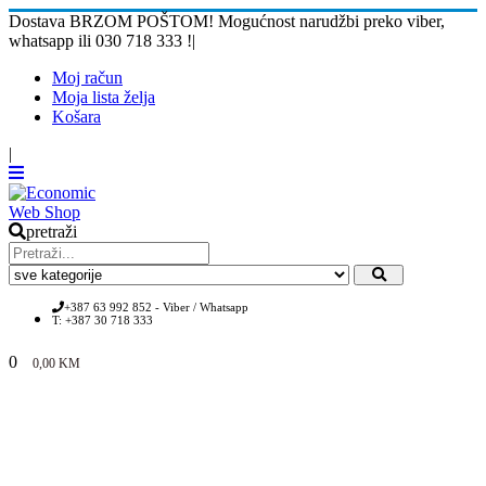
Dostava BRZOM POŠTOM! Mogućnost narudžbi preko viber,
whatsapp ili 030 718 333 !
|
Moj račun
Moja lista želja
Košara
|
pretraži
+387 63 992 852 - Viber / Whatsapp
T: +387 30 718 333
0
0,00
KM