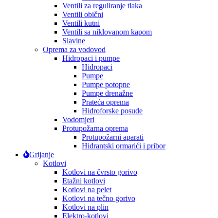
Ventili za reguliranje tlaka
Ventili obični
Ventili kutni
Ventili sa niklovanom kapom
Slavine
Oprema za vodovod
Hidropaci i pumpe
Hidropaci
Pumpe
Pumpe potopne
Pumpe drenažne
Prateća oprema
Hidroforske posude
Vodomjeri
Protupožarna oprema
Protupožarni aparati
Hidrantski ormarići i pribor
Grijanje
Kotlovi
Kotlovi na čvrsto gorivo
Etažni kotlovi
Kotlovi na pelet
Kotlovi na tečno gorivo
Kotlovi na plin
Elektro-kotlovi