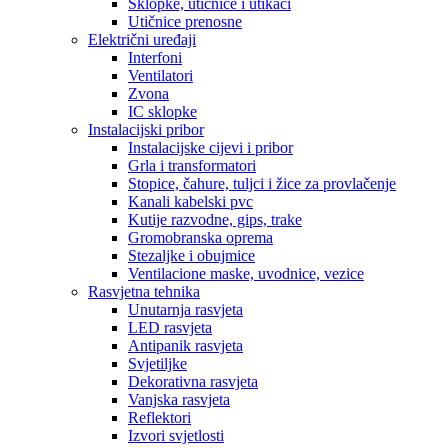
Sklopke, utičnice i utikači
Utičnice prenosne
Električni uređaji
Interfoni
Ventilatori
Zvona
IC sklopke
Instalacijski pribor
Instalacijske cijevi i pribor
Grla i transformatori
Stopice, čahure, tuljci i žice za provlačenje
Kanali kabelski pvc
Kutije razvodne, gips, trake
Gromobranska oprema
Stezaljke i obujmice
Ventilacione maske, uvodnice, vezice
Rasvjetna tehnika
Unutarnja rasvjeta
LED rasvjeta
Antipanik rasvjeta
Svjetiljke
Dekorativna rasvjeta
Vanjska rasvjeta
Reflektori
Izvori svjetlosti