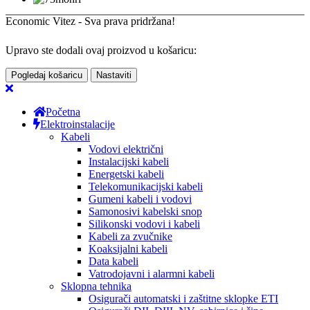
Economic Vitez - Sva prava pridržana!
Upravo ste dodali ovaj proizvod u košaricu:
Pogledaj košaricu
Nastaviti
Početna
Elektroinstalacije
Kabeli
Vodovi električni
Instalacijski kabeli
Energetski kabeli
Telekomunikacijski kabeli
Gumeni kabeli i vodovi
Samonosivi kabelski snop
Silikonski vodovi i kabeli
Kabeli za zvučnike
Koaksijalni kabeli
Data kabeli
Vatrodojavni i alarmni kabeli
Sklopna tehnika
Osigurači automatski i zaštitne sklopke ETI