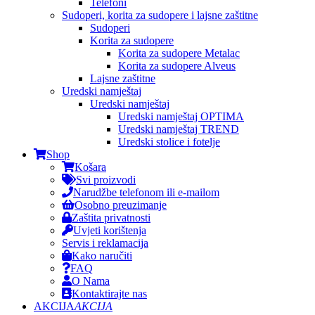
Telefoni
Sudoperi, korita za sudopere i lajsne zaštitne
Sudoperi
Korita za sudopere
Korita za sudopere Metalac
Korita za sudopere Alveus
Lajsne zaštitne
Uredski namještaj
Uredski namještaj
Uredski namještaj OPTIMA
Uredski namještaj TREND
Uredski stolice i fotelje
Shop
Košara
Svi proizvodi
Narudžbe telefonom ili e-mailom
Osobno preuzimanje
Zaštita privatnosti
Uvjeti korištenja
Servis i reklamacija
Kako naručiti
FAQ
O Nama
Kontaktirajte nas
AKCIJA
AKCIJA