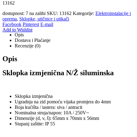
13162
dostupnost:
7 na zalihi
SKU:
13162
Kategorije:
Elektroinstalacije i
oprema
,
Sklopke, utičnice i utikači
Facebook
Pinterest
E-mail
Add to Wishlist
Opis
Dostava i Plaćanje
Recenzije (0)
Opis
Sklopka izmjenična N/Ž siluminska
Sklopka izmjenična
Ugradnja na zid pomoću vijaka promjera do 4mm
Boja kućišta / tastera: siva / antracit
Nominalna struja/napon: 10A / 250V~
Dimenzije (d, v, š): 65mm x 70mm x 56mm
Stupanj zaštite: IP 55