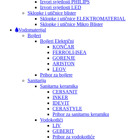
Izvori svjetlosti PHILIPS
Izvori svjetlosti LED
Sklopke i utičnice blister
Sklopke i utičnice ELEKTROMATERIAL
Sklopke i utičnice Mikro Blister
Vodomaterijal
Bojleri
Bojleri Električni
KONČAR
FERROLI-ISEA
GORENJE
ARISTON
LEOV
Pribor za bojlere
Sanitarija
Sanitarna keramika
CERSANIT
INKER
IDEVIT
CERASTYLE
Pribor za sanitarnu keramiku
Vodokotlići
LIV
GEBERIT
Pribor za vodokotliće