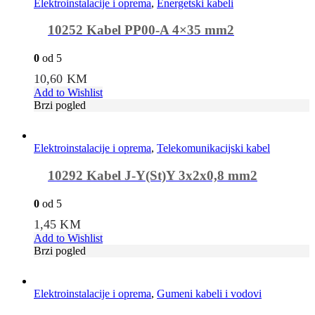
Elektroinstalacije i oprema
,
Energetski kabeli
10252 Kabel PP00-A 4×35 mm2
0
od 5
10,60
KM
Add to Wishlist
Brzi pogled
Elektroinstalacije i oprema
,
Telekomunikacijski kabel
10292 Kabel J-Y(St)Y 3x2x0,8 mm2
0
od 5
1,45
KM
Add to Wishlist
Brzi pogled
Elektroinstalacije i oprema
,
Gumeni kabeli i vodovi