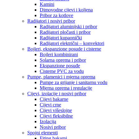
Kamini
Dimovodne cijevi i koljena
Pribor za kotlove
Radijatori i nosivi pribor
Radijatori aluminijski i pribor
Radijatori pločasti i pribor
Radijatori kupaonički
Radijatori električni – konvektori
Bojleri, ekspanzione posude i cisterne
Bojleri kombinirani
Solarna oprema i pribor
Ekspanzione posuđe
Cisterne PVC za vodu
Pumpe, plamenici i mjerna oprema
Pumpe za grijanje i sanitarnu vodu
Mjerna oprema i regulacije
Cijevi, izolacije i nosivi pribor
Cijevi bakarne
Cijevi crne
Cijevi višeslojne
Cijevi fleksibilne
Izolacija
Nosivi pribor
Spojni elementi
Fiting bakarni