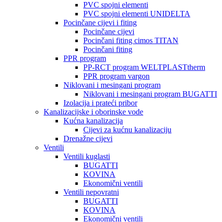
PVC spojni elementi
PVC spojni elementi UNIDELTA
Pocinčane cijevi i fiting
Pocinčane cijevi
Pocinčani fiting cimos TITAN
Pocinčani fiting
PPR program
PP-RCT program WELTPLASTtherm
PPR program vargon
Niklovani i mesingani program
Niklovani i mesingani program BUGATTI
Izolacija i prateći pribor
Kanalizacijske i oborinske vode
Kućna kanalizacija
Cijevi za kućnu kanalizaciju
Drenažne cijevi
Ventili
Ventili kuglasti
BUGATTI
KOVINA
Ekonomični ventili
Ventili nepovratni
BUGATTI
KOVINA
Ekonomični ventili