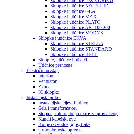
Sklopke i utičnice N/Z KUBIKO
Sklopke i utičnice N/Z FLUID
Sklopke i utičnice GEA
Sklopke i utičnice MAX
Sklopke i utičnice PLATO
Sklopke i utičnice ART100 200
Sklopke i utičnice MODYS
Sklopke i utičnice EKVA
Sklopke i utičnice STELLA
Sklopke i utičnice STANDARD
Sklopke i utičnice BELL
Sklopke, utičnice i utikači
Utičnice prenosne
Električni uređaji
Interfoni
Ventilatori
Zvona
IC sklopke
Instalacijski pribor
Instalacijske cijevi i pribor
Grla i transformatori
Stopice, čahure, tuljci i žice za provlačenje
Kanali kabelski pvc
Kutije razvodne, gips, trake
Gromobranska oprema