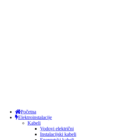
Početna
Elektroinstalacije
Kabeli
Vodovi električni
Instalacijski kabeli
Energetski kabeli