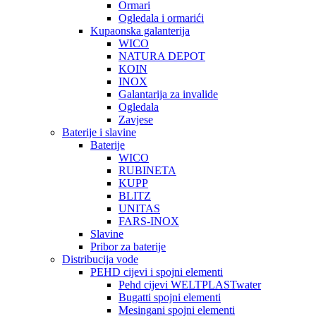
Ormari
Ogledala i ormarići
Kupaonska galanterija
WICO
NATURA DEPOT
KOIN
INOX
Galantarija za invalide
Ogledala
Zavjese
Baterije i slavine
Baterije
WICO
RUBINETA
KUPP
BLITZ
UNITAS
FARS-INOX
Slavine
Pribor za baterije
Distribucija vode
PEHD cijevi i spojni elementi
Pehd cijevi WELTPLASTwater
Bugatti spojni elementi
Mesingani spojni elementi