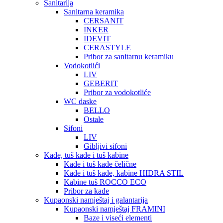
Sanitarija
Sanitarna keramika
CERSANIT
INKER
IDEVIT
CERASTYLE
Pribor za sanitarnu keramiku
Vodokotlići
LIV
GEBERIT
Pribor za vodokotliće
WC daske
BELLO
Ostale
Sifoni
LIV
Gibljivi sifoni
Kade, tuš kade i tuš kabine
Kade i tuš kade čelične
Kade i tuš kade, kabine HIDRA STIL
Kabine tuš ROCCO ECO
Pribor za kade
Kupaonski namještaj i galantarija
Kupaonski namještaj FRAMINI
Baze i viseći elementi