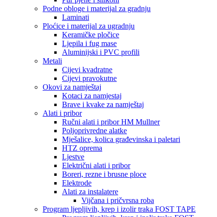
Podne obloge i materijal za gradnju
Laminati
Ploćice i materijal za ugradnju
Keramičke pločice
Ljepila i fug mase
Aluminijski i PVC profili
Metali
Cijevi kvadratne
Cijevi pravokutne
Okovi za namještaj
Kotaci za namjestaj
Brave i kvake za namještaj
Alati i pribor
Ručni alati i pribor HM Mullner
Poljoprivredne alatke
Mješalice, kolica građevinska i paletari
HTZ oprema
Ljestve
Električni alati i pribor
Boreri, rezne i brusne ploce
Elektrode
Alati za instalatere
Vijčana i pričvrsna roba
Program ljepljivih, krep i izolir traka FOST TAPE