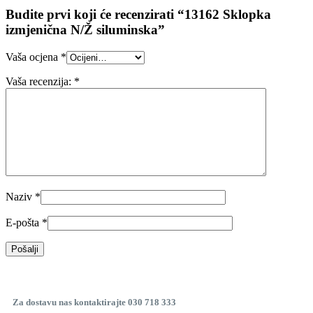
Budite prvi koji će recenzirati “13162 Sklopka
izmjenična N/Ž siluminska”
Vaša ocjena
*
Vaša recenzija:
*
Naziv
*
E-pošta
*
Za dostavu nas kontaktirajte 030 718 333