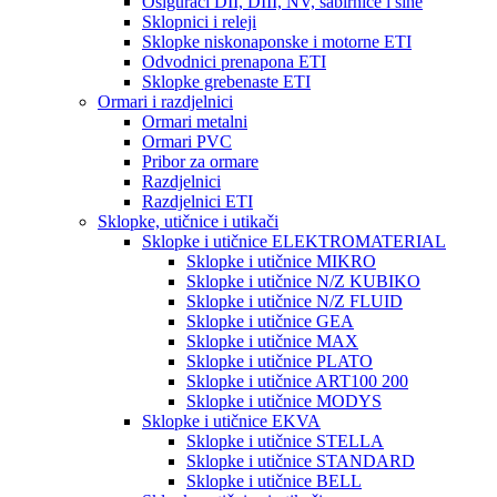
Osigurači DII, DIII, NV, sabirnice i šine
Sklopnici i releji
Sklopke niskonaponske i motorne ETI
Odvodnici prenapona ETI
Sklopke grebenaste ETI
Ormari i razdjelnici
Ormari metalni
Ormari PVC
Pribor za ormare
Razdjelnici
Razdjelnici ETI
Sklopke, utičnice i utikači
Sklopke i utičnice ELEKTROMATERIAL
Sklopke i utičnice MIKRO
Sklopke i utičnice N/Z KUBIKO
Sklopke i utičnice N/Z FLUID
Sklopke i utičnice GEA
Sklopke i utičnice MAX
Sklopke i utičnice PLATO
Sklopke i utičnice ART100 200
Sklopke i utičnice MODYS
Sklopke i utičnice EKVA
Sklopke i utičnice STELLA
Sklopke i utičnice STANDARD
Sklopke i utičnice BELL