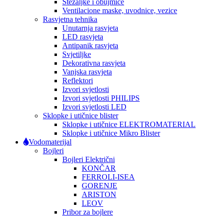
Stezaljke i obujmice
Ventilacione maske, uvodnice, vezice
Rasvjetna tehnika
Unutarnja rasvjeta
LED rasvjeta
Antipanik rasvjeta
Svjetiljke
Dekorativna rasvjeta
Vanjska rasvjeta
Reflektori
Izvori svjetlosti
Izvori svjetlosti PHILIPS
Izvori svjetlosti LED
Sklopke i utičnice blister
Sklopke i utičnice ELEKTROMATERIAL
Sklopke i utičnice Mikro Blister
Vodomaterijal
Bojleri
Bojleri Električni
KONČAR
FERROLI-ISEA
GORENJE
ARISTON
LEOV
Pribor za bojlere