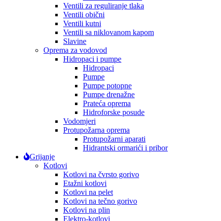
Ventili za reguliranje tlaka
Ventili obični
Ventili kutni
Ventili sa niklovanom kapom
Slavine
Oprema za vodovod
Hidropaci i pumpe
Hidropaci
Pumpe
Pumpe potopne
Pumpe drenažne
Prateća oprema
Hidroforske posude
Vodomjeri
Protupožarna oprema
Protupožarni aparati
Hidrantski ormarići i pribor
Grijanje
Kotlovi
Kotlovi na čvrsto gorivo
Etažni kotlovi
Kotlovi na pelet
Kotlovi na tečno gorivo
Kotlovi na plin
Elektro-kotlovi