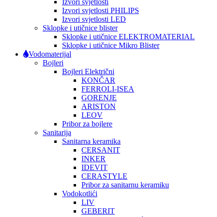
Izvori svjetlosti
Izvori svjetlosti PHILIPS
Izvori svjetlosti LED
Sklopke i utičnice blister
Sklopke i utičnice ELEKTROMATERIAL
Sklopke i utičnice Mikro Blister
Vodomaterijal
Bojleri
Bojleri Električni
KONČAR
FERROLI-ISEA
GORENJE
ARISTON
LEOV
Pribor za bojlere
Sanitarija
Sanitarna keramika
CERSANIT
INKER
IDEVIT
CERASTYLE
Pribor za sanitarnu keramiku
Vodokotlići
LIV
GEBERIT