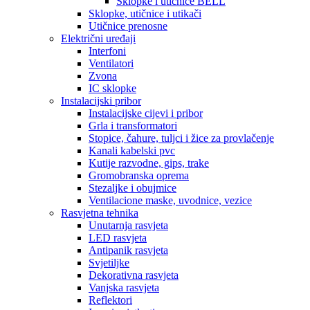
Sklopke i utičnice BELL
Sklopke, utičnice i utikači
Utičnice prenosne
Električni uređaji
Interfoni
Ventilatori
Zvona
IC sklopke
Instalacijski pribor
Instalacijske cijevi i pribor
Grla i transformatori
Stopice, čahure, tuljci i žice za provlačenje
Kanali kabelski pvc
Kutije razvodne, gips, trake
Gromobranska oprema
Stezaljke i obujmice
Ventilacione maske, uvodnice, vezice
Rasvjetna tehnika
Unutarnja rasvjeta
LED rasvjeta
Antipanik rasvjeta
Svjetiljke
Dekorativna rasvjeta
Vanjska rasvjeta
Reflektori