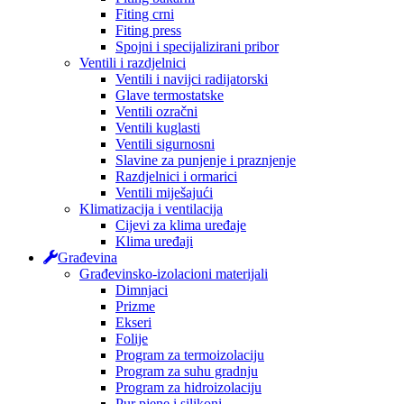
Fiting crni
Fiting press
Spojni i specijalizirani pribor
Ventili i razdjelnici
Ventili i navijci radijatorski
Glave termostatske
Ventili ozračni
Ventili kuglasti
Ventili sigurnosni
Slavine za punjenje i praznjenje
Razdjelnici i ormarici
Ventili miješajući
Klimatizacija i ventilacija
Cijevi za klima uređaje
Klima uređaji
Građevina
Građevinsko-izolacioni materijali
Dimnjaci
Prizme
Ekseri
Folije
Program za termoizolaciju
Program za suhu gradnju
Program za hidroizolaciju
Pur pjene i silikoni