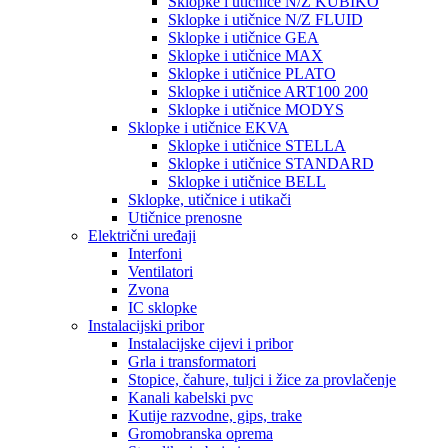
Sklopke i utičnice N/Z KUBIKO
Sklopke i utičnice N/Z FLUID
Sklopke i utičnice GEA
Sklopke i utičnice MAX
Sklopke i utičnice PLATO
Sklopke i utičnice ART100 200
Sklopke i utičnice MODYS
Sklopke i utičnice EKVA
Sklopke i utičnice STELLA
Sklopke i utičnice STANDARD
Sklopke i utičnice BELL
Sklopke, utičnice i utikači
Utičnice prenosne
Električni uređaji
Interfoni
Ventilatori
Zvona
IC sklopke
Instalacijski pribor
Instalacijske cijevi i pribor
Grla i transformatori
Stopice, čahure, tuljci i žice za provlačenje
Kanali kabelski pvc
Kutije razvodne, gips, trake
Gromobranska oprema