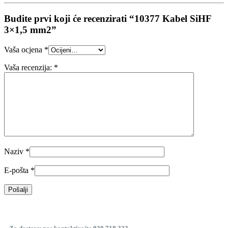
Budite prvi koji će recenzirati “10377 Kabel SiHF
3×1,5 mm2”
Vaša ocjena
*
Vaša recenzija:
*
Naziv
*
E-pošta
*