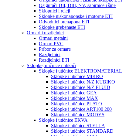
Osigurači DII, DIII, NV, sabirnice i šine
Sklopnici i releji
Sklopke niskonaponske i motorne ETI
Odvodnici prenapona ETI
Sklopke grebenaste ETI
Ormari i razdjelnici
Ormari metalni
Ormari PVC
Pribor za ormare
Razdjelnici
Razdjelnici ETI
Sklopke, utičnice i utikači
Sklopke i utičnice ELEKTROMATERIAL
Sklopke i utičnice MIKRO
Sklopke i utičnice N/Z KUBIKO
Sklopke i utičnice N/Z FLUID
Sklopke i utičnice GEA
Sklopke i utičnice MAX
Sklopke i utičnice PLATO
Sklopke i utičnice ART100 200
Sklopke i utičnice MODYS
Sklopke i utičnice EKVA
Sklopke i utičnice STELLA
Sklopke i utičnice STANDARD