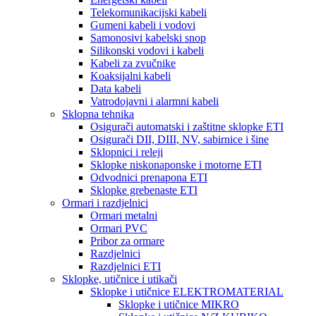
Telekomunikacijski kabeli
Gumeni kabeli i vodovi
Samonosivi kabelski snop
Silikonski vodovi i kabeli
Kabeli za zvučnike
Koaksijalni kabeli
Data kabeli
Vatrodojavni i alarmni kabeli
Sklopna tehnika
Osigurači automatski i zaštitne sklopke ETI
Osigurači DII, DIII, NV, sabirnice i šine
Sklopnici i releji
Sklopke niskonaponske i motorne ETI
Odvodnici prenapona ETI
Sklopke grebenaste ETI
Ormari i razdjelnici
Ormari metalni
Ormari PVC
Pribor za ormare
Razdjelnici
Razdjelnici ETI
Sklopke, utičnice i utikači
Sklopke i utičnice ELEKTROMATERIAL
Sklopke i utičnice MIKRO