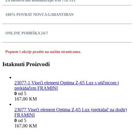
Za dostavu nas kontaktirajte 030 718 333
100% POVRAT NOVCA GARANTIRAN
ONLINE PODRŠKA 24/7
Popuste i akcije pratite na našim stranicama.
Istaknuti Proizvodi
23077-1 Viseći element Optima Z-65 Lux s utičnicom i
prekidačem FRAMINI
0
od 5
167,00
KM
23077 Viseći element Optima Z-65 Lux (prekidač na dodir)
FRAMINI
0
od 5
167,00
KM