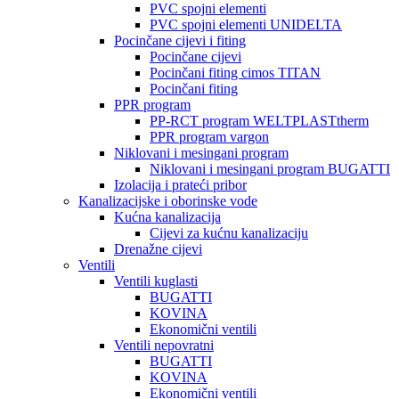
PVC spojni elementi
PVC spojni elementi UNIDELTA
Pocinčane cijevi i fiting
Pocinčane cijevi
Pocinčani fiting cimos TITAN
Pocinčani fiting
PPR program
PP-RCT program WELTPLASTtherm
PPR program vargon
Niklovani i mesingani program
Niklovani i mesingani program BUGATTI
Izolacija i prateći pribor
Kanalizacijske i oborinske vode
Kućna kanalizacija
Cijevi za kućnu kanalizaciju
Drenažne cijevi
Ventili
Ventili kuglasti
BUGATTI
KOVINA
Ekonomični ventili
Ventili nepovratni
BUGATTI
KOVINA
Ekonomični ventili