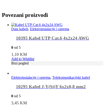
Povezani proizvodi
Data kabeli
,
Elektroinstalacije i oprema
10395 Kabel UTP Cat.6 4x2x24 AWG
0
od 5
1,10
KM
Add to Wishlist
Brzi pogled
Elektroinstalacije i oprema
,
Telekomunikacijski kabel
10295 Kabel J-Y(St)Y 6x2x0,8 mm2
0
od 5
3,45
KM