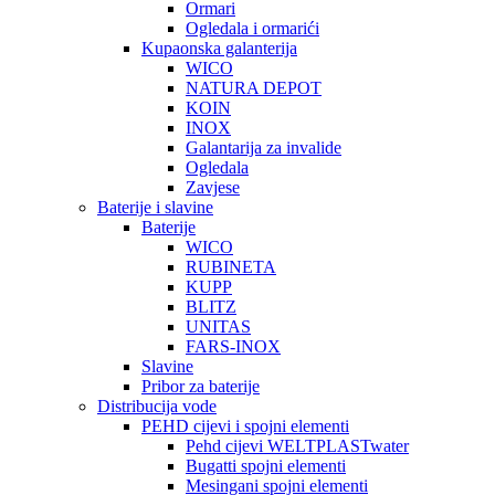
Ormari
Ogledala i ormarići
Kupaonska galanterija
WICO
NATURA DEPOT
KOIN
INOX
Galantarija za invalide
Ogledala
Zavjese
Baterije i slavine
Baterije
WICO
RUBINETA
KUPP
BLITZ
UNITAS
FARS-INOX
Slavine
Pribor za baterije
Distribucija vode
PEHD cijevi i spojni elementi
Pehd cijevi WELTPLASTwater
Bugatti spojni elementi
Mesingani spojni elementi