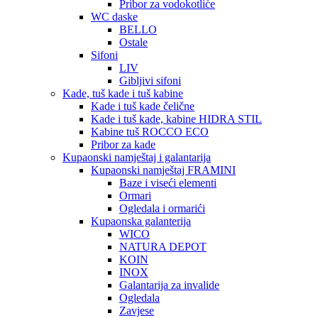
Pribor za vodokotliće
WC daske
BELLO
Ostale
Sifoni
LIV
Gibljivi sifoni
Kade, tuš kade i tuš kabine
Kade i tuš kade čelične
Kade i tuš kade, kabine HIDRA STIL
Kabine tuš ROCCO ECO
Pribor za kade
Kupaonski namještaj i galantarija
Kupaonski namještaj FRAMINI
Baze i viseći elementi
Ormari
Ogledala i ormarići
Kupaonska galanterija
WICO
NATURA DEPOT
KOIN
INOX
Galantarija za invalide
Ogledala
Zavjese