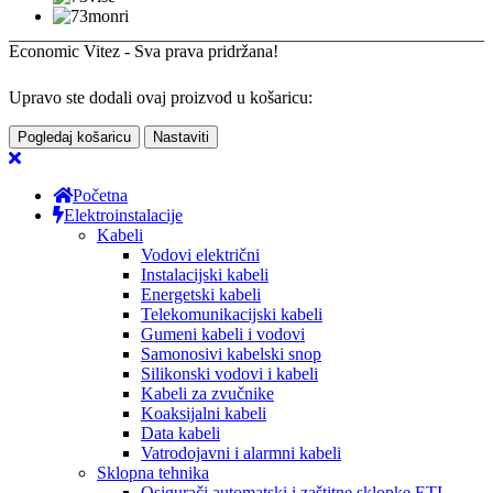
Economic Vitez - Sva prava pridržana!
Upravo ste dodali ovaj proizvod u košaricu:
Pogledaj košaricu
Nastaviti
Početna
Elektroinstalacije
Kabeli
Vodovi električni
Instalacijski kabeli
Energetski kabeli
Telekomunikacijski kabeli
Gumeni kabeli i vodovi
Samonosivi kabelski snop
Silikonski vodovi i kabeli
Kabeli za zvučnike
Koaksijalni kabeli
Data kabeli
Vatrodojavni i alarmni kabeli
Sklopna tehnika
Osigurači automatski i zaštitne sklopke ETI