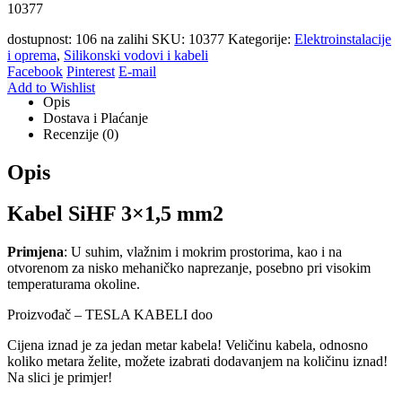
10377
dostupnost:
106 na zalihi
SKU:
10377
Kategorije:
Elektroinstalacije
i oprema
,
Silikonski vodovi i kabeli
Facebook
Pinterest
E-mail
Add to Wishlist
Opis
Dostava i Plaćanje
Recenzije (0)
Opis
Kabel SiHF 3×1,5 mm2
Primjena
: U suhim, vlažnim i mokrim prostorima, kao i na
otvorenom za nisko mehaničko naprezanje, posebno pri visokim
temperaturama okoline.
Proizvođač – TESLA KABELI doo
Cijena iznad je za jedan metar kabela! Veličinu kabela, odnosno
koliko metara želite, možete izabrati dodavanjem na količinu iznad!
Na slici je primjer!