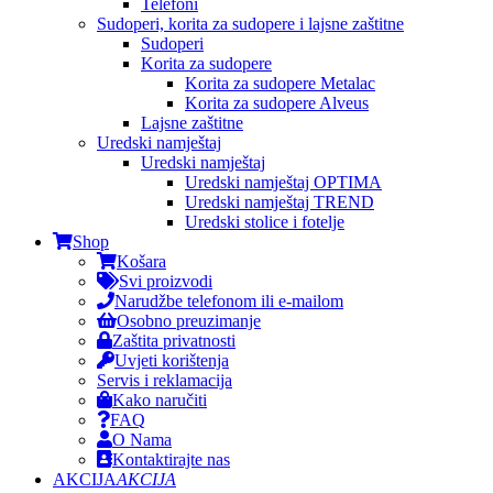
Telefoni
Sudoperi, korita za sudopere i lajsne zaštitne
Sudoperi
Korita za sudopere
Korita za sudopere Metalac
Korita za sudopere Alveus
Lajsne zaštitne
Uredski namještaj
Uredski namještaj
Uredski namještaj OPTIMA
Uredski namještaj TREND
Uredski stolice i fotelje
Shop
Košara
Svi proizvodi
Narudžbe telefonom ili e-mailom
Osobno preuzimanje
Zaštita privatnosti
Uvjeti korištenja
Servis i reklamacija
Kako naručiti
FAQ
O Nama
Kontaktirajte nas
AKCIJA
AKCIJA