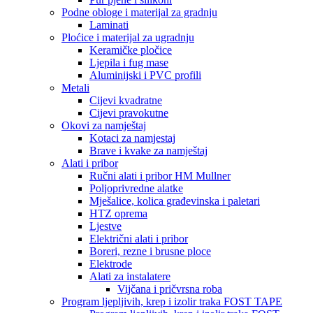
Podne obloge i materijal za gradnju
Laminati
Ploćice i materijal za ugradnju
Keramičke pločice
Ljepila i fug mase
Aluminijski i PVC profili
Metali
Cijevi kvadratne
Cijevi pravokutne
Okovi za namještaj
Kotaci za namjestaj
Brave i kvake za namještaj
Alati i pribor
Ručni alati i pribor HM Mullner
Poljoprivredne alatke
Mješalice, kolica građevinska i paletari
HTZ oprema
Ljestve
Električni alati i pribor
Boreri, rezne i brusne ploce
Elektrode
Alati za instalatere
Vijčana i pričvrsna roba
Program ljepljivih, krep i izolir traka FOST TAPE