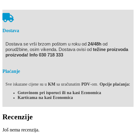
Dostava
Dostava se vrši brzom poštom u roku od
24/48h
od
porudžbine, osim vikenda. Dostava ovisi od
težine proizvoda
proizvoda! Info 030 718 333
Plaćanje
Sve iskazane cijene su u
KM
sa uračunatim
PDV
-om.
Opcije plaćanja:
Gotovinom pri isporuci ili na kasi Economica
Karticama na kasi Economica
Recenzije
Još nema recenzija.