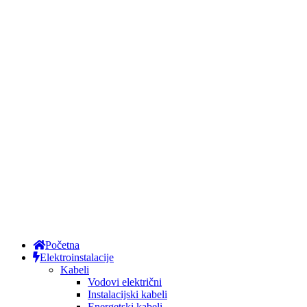
Početna
Elektroinstalacije
Kabeli
Vodovi električni
Instalacijski kabeli
Energetski kabeli