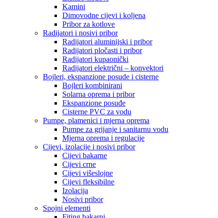
Kamini
Dimovodne cijevi i koljena
Pribor za kotlove
Radijatori i nosivi pribor
Radijatori aluminijski i pribor
Radijatori pločasti i pribor
Radijatori kupaonički
Radijatori električni – konvektori
Bojleri, ekspanzione posude i cisterne
Bojleri kombinirani
Solarna oprema i pribor
Ekspanzione posuđe
Cisterne PVC za vodu
Pumpe, plamenici i mjerna oprema
Pumpe za grijanje i sanitarnu vodu
Mjerna oprema i regulacije
Cijevi, izolacije i nosivi pribor
Cijevi bakarne
Cijevi crne
Cijevi višeslojne
Cijevi fleksibilne
Izolacija
Nosivi pribor
Spojni elementi
Fiting bakarni