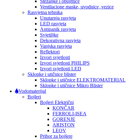
Stezaljke i obujmice
Ventilacione maske, uvodnice, vezice
Rasvjetna tehnika
Unutarnja rasvjeta
LED rasvjeta
Antipanik rasvjeta
Svjetiljke
Dekorativna rasvjeta
Vanjska rasvjeta
Reflektori
Izvori svjetlosti
Izvori svjetlosti PHILIPS
Izvori svjetlosti LED
Sklopke i utičnice blister
Sklopke i utičnice ELEKTROMATERIAL
Sklopke i utičnice Mikro Blister
Vodomaterijal
Bojleri
Bojleri Električni
KONČAR
FERROLI-ISEA
GORENJE
ARISTON
LEOV
Pribor za bojlere