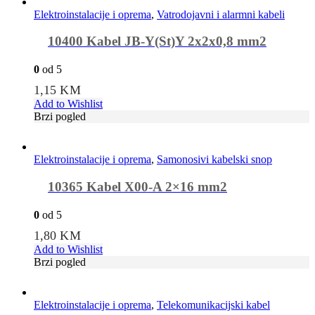
Elektroinstalacije i oprema
,
Vatrodojavni i alarmni kabeli
10400 Kabel JB-Y(St)Y 2x2x0,8 mm2
0
od 5
1,15
KM
Add to Wishlist
Brzi pogled
Elektroinstalacije i oprema
,
Samonosivi kabelski snop
10365 Kabel X00-A 2×16 mm2
0
od 5
1,80
KM
Add to Wishlist
Brzi pogled
Elektroinstalacije i oprema
,
Telekomunikacijski kabel