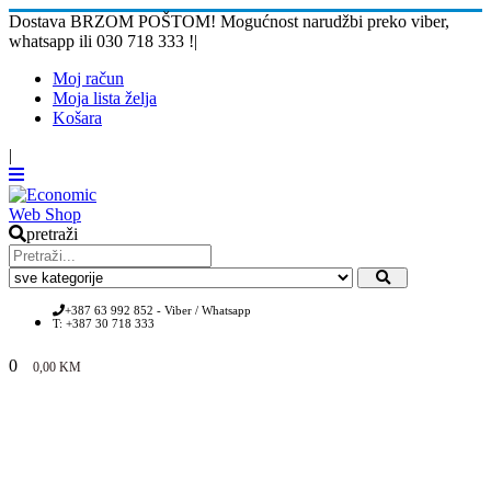
Dostava BRZOM POŠTOM! Mogućnost narudžbi preko viber,
whatsapp ili 030 718 333 !
|
Moj račun
Moja lista želja
Košara
|
pretraži
+387 63 992 852 - Viber / Whatsapp
T: +387 30 718 333
0
0,00
KM