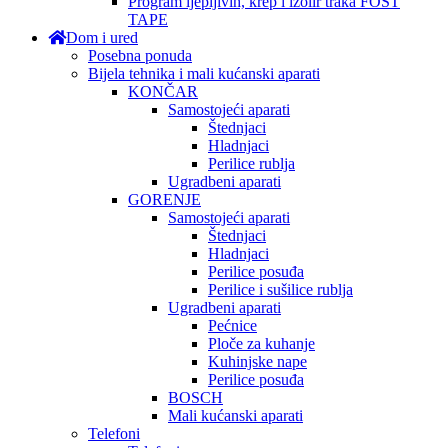
Program ljepljivih, krep i izolir traka FOST
TAPE
Dom i ured
Posebna ponuda
Bijela tehnika i mali kućanski aparati
KONČAR
Samostojeći aparati
Štednjaci
Hladnjaci
Perilice rublja
Ugradbeni aparati
GORENJE
Samostojeći aparati
Štednjaci
Hladnjaci
Perilice posuđa
Perilice i sušilice rublja
Ugradbeni aparati
Pećnice
Ploče za kuhanje
Kuhinjske nape
Perilice posuđa
BOSCH
Mali kućanski aparati
Telefoni